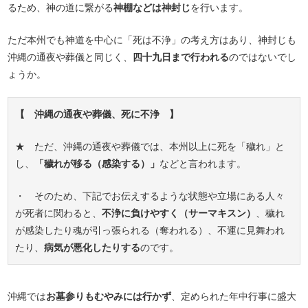
るため、神の道に繋がる
神棚などは神封じ
を行います。
ただ本州でも神道を中心に「死は不浄」の考え方はあり、神封じも
沖縄の通夜や葬儀と同じく、
四十九日まで行われる
のではないでし
ょうか。
【 沖縄の通夜や葬儀、死に不浄 】
★ ただ、沖縄の通夜や葬儀では、本州以上に死を「穢れ」と
し、
「穢れが移る（感染する）」
などと言われます。
・ そのため、下記でお伝えするような状態や立場にある人々
が死者に関わると、
不浄に負けやすく（サーマキスン）
、穢れ
が感染したり魂が引っ張られる（奪われる）、不運に見舞われ
たり、
病気が悪化したりする
のです。
沖縄では
お墓参りもむやみには行かず
、定められた年中行事に盛大