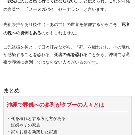
「我先に先にと出て行ってはならない。」
と伝えられ、これを沖縄
の言葉で、
「メーヌガバイ セーナラン」
と言います。
先祖崇拝があり後生（＝あの世）の世界を信仰するからこそ、
死者
の魂への畏怖もある
のかもしれません。
ご先祖様を神として日々拝みながら、「死」を穢れとし、その穢れ
が感染することを恐れる、
死者の魂を恐れる
ことから、沖縄では通
夜や葬儀に参列してはならない人々がいるのです。
まとめ
沖縄で葬儀への参列がタブーの人々とは
・死を穢れとする考え方がある
・妊婦やその家族
・家やお墓を新築した家族