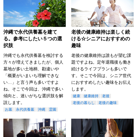
沖縄で永代供養墓を建て
老後の健康維持は楽しく続
る。参考にしたい５つの選
ける☆シニアにおすすめの
択肢
趣味
沖縄でも永代供養墓を検討する
老後の健康維持は誰もが望む課
方々が増えてきましたが、個人
題ですよね。定年退職後も働き
墓地が多い土地柄、勘違いや
続けるライフプランも多いで
「概要がいまいち理解できな
す。そこで今回は、シニア世代
い…」と言う声も多いですよ
におすすめしたい趣味をお伝え
ね。そこで今回は、沖縄で多い
します。
傾向と、迷いがちな選択肢を解
健康
健康維持
老後
説します。
老後の暮らし
老後の趣味
お墓
永代供養墓
沖縄
霊園