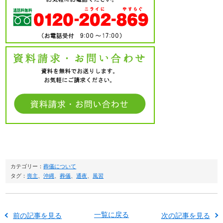
カテゴリー：
葬儀について
タグ：
喪主
、
沖縄
、
葬儀
、
通夜
、
風習
一覧に戻る
前の記事を見る
次の記事を見る