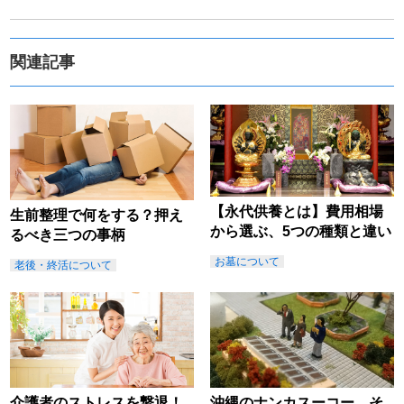
関連記事
【永代供養とは】費用相場
生前整理で何をする？押え
から選ぶ、5つの種類と違い
るべき三つの事柄
お墓について
老後・終活について
介護者のストレスを撃退！
沖縄のナンカスーコー。そ