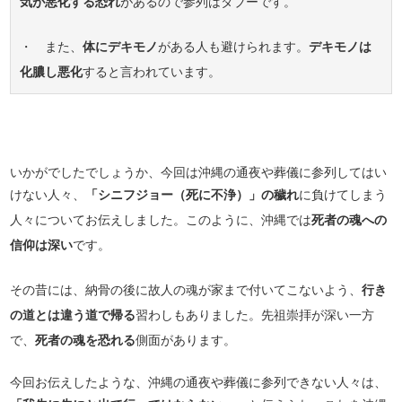
気が悪化する恐れ
があるので参列はタブーです。
・ また、
体にデキモノ
がある人も避けられます。
デキモノは
化膿し悪化
すると言われています。
いかがでしたでしょうか、今回は沖縄の通夜や葬儀に参列してはい
けない人々、
「シニフジョー（死に不浄）」の穢れ
に負けてしまう
人々についてお伝えしました。このように、沖縄では
死者の魂への
信仰は深い
です。
その昔には、納骨の後に故人の魂が家まで付いてこないよう、
行き
の道とは違う道で帰る
習わしもありました。先祖崇拝が深い一方
で、
死者の魂を恐れる
側面があります。
今回お伝えしたような、沖縄の通夜や葬儀に参列できない人々は、