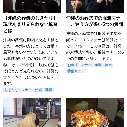
【沖縄の葬儀のしきたり】
沖縄のお葬式での服装マナ
現代あまり見られない風習
ー。迷う方が多い5つの質問
とは
沖縄のお葬式では服装まで気を
沖縄の葬儀は御願文化を主軸と
配って、ＮＧマナーは避けたい
した、本州の方にとっては驚く
ですよね。そこで今回は、沖縄
風習も多いですが、知るととて
のお葬式で多い、服装マナーの5
も興味深いものが多いですよ
つの質問にお答えします。
ね。そこで今回は、現代ではも
お葬式
マナー
服装
葬儀
うほとんど見られない、沖縄の
葬儀マナー
古きしきたりについてお伝えし
ます。
しきたり
マナー
沖縄
葬儀