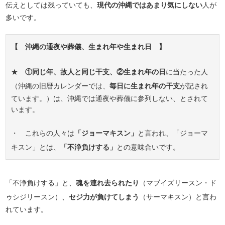
伝えとしては残っていても、
現代の沖縄ではあまり気にしない
人が
多いです。
【 沖縄の通夜や葬儀、生まれ年や生まれ日 】
★
①同じ年、故人と同じ干支、②生まれ年の日
に当たった人
（沖縄の旧暦カレンダーでは、
毎日に生まれ年の干支
が記され
ています。）は、沖縄では通夜や葬儀に参列しない、とされて
います。
・ これらの人々は
「ジョーマキスン」
と言われ、「ジョーマ
キスン」とは、
「不浄負けする」
との意味合いです。
「不浄負けする」と、
魂を連れ去られたり
（マブイズリースン・ド
ゥシジリースン）、
セジ力が負けてしまう
（サーマキスン）と言わ
れています。