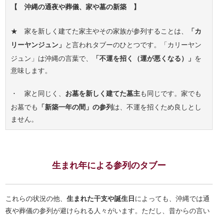
【 沖縄の通夜や葬儀、家や墓の新築 】
★ 家を新しく建てた家主やその家族が参列することは、
「カ
リーヤンジュン」
と言われタブーのひとつです。「カリーヤン
ジュン」は沖縄の言葉で、
「不運を招く（運が悪くなる）」
を
意味します。
・ 家と同じく、
お墓を新しく建てた墓主
も同じです。家でも
お墓でも
「新築一年の間」の参列
は、不運を招くため良しとし
ません。
生まれ年による参列のタブー
これらの状況の他、
生まれた干支や誕生日
によっても、沖縄では通
夜や葬儀の参列が避けられる人々がいます。ただし、昔からの言い