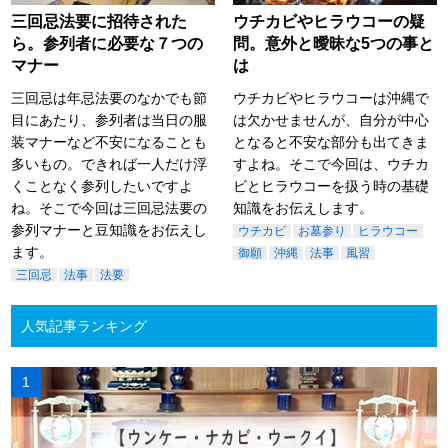
三回忌法要に招待された
ウチカビやヒラウコーの疑
ら。参列者に必要な７つの
問。意外と曖昧な5つの事と
マナー
は
三回忌は年忌法要のなかでも節
ウチカビやヒラウコーは沖縄で
目にあたり、参列者は当日の服
は欠かせませんが、自分が中心
装マナーなど不安になることも
となると不安な部分も出てきま
多いもの。できれば一人だけ浮
すよね。そこで今回は、ウチカ
くことなく参列したいですよ
ビとヒラウコーを扱う時の基礎
ね。そこで今回は三回忌法要の
知識をお伝えします。
参列マナーと豆知識をお伝えし
ウチカビ
お墓参り
ヒラウコー
ます。
御願
沖縄
法事
風習
三回忌
法事
法要
人気記事ランキング