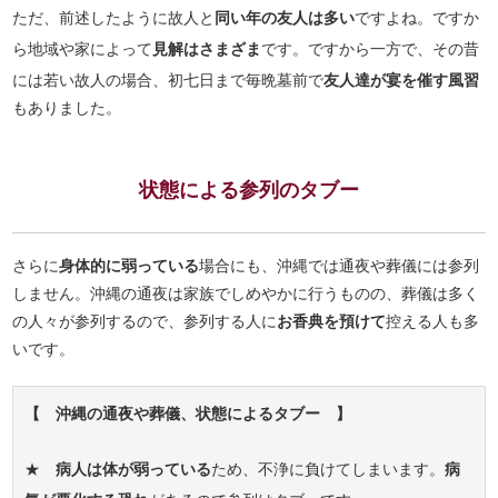
ただ、前述したように故人と
同い年の友人は多い
ですよね。ですか
ら地域や家によって
見解はさまざま
です。ですから一方で、その昔
には若い故人の場合、初七日まで毎晩墓前で
友人達が宴を催す風習
もありました。
状態による参列のタブー
さらに
身体的に弱っている
場合にも、沖縄では通夜や葬儀には参列
しません。沖縄の通夜は家族でしめやかに行うものの、葬儀は多く
の人々が参列するので、参列する人に
お香典を預けて
控える人も多
いです。
【 沖縄の通夜や葬儀、状態によるタブー 】
★
病人は体が弱っている
ため、不浄に負けてしまいます。
病