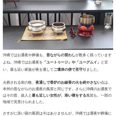
沖縄ではお通夜や葬儀も、
昔ながらの習わし
が数多く残っています
よね。沖縄ではお通夜を
「ユートゥージ」や「ユーグムイ」
と言
い、最も近い家族が夜を通して
ご遺体の傍で見守り
ました。
火葬される前の晩、
夜通しで香炉のお線香の火を絶やさない
点は、
本州の昔ながらのお通夜の風習と同じです。さらに沖縄のお通夜で
はその昔、故人と
最も近しい女性が、添い寝をする
風習も、一部の
地域で見受けられました。
さすがに添い寝の風習は今はありませんが、沖縄では通夜や葬儀に