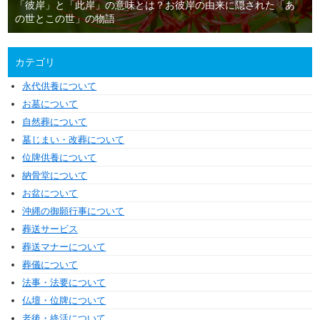
「彼岸」と「此岸」の意味とは？お彼岸の由来に隠された「あ
の世とこの世」の物語
カテゴリ
永代供養について
お墓について
自然葬について
墓じまい・改葬について
位牌供養について
納骨堂について
お盆について
沖縄の御願行事について
葬送サービス
葬送マナーについて
葬儀について
法事・法要について
仏壇・位牌について
老後・終活について