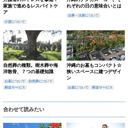
家族で進めるレスパイトケ
れぞれの日の意味合いとは
ア
法事・法要について
介護について
自然葬の種類。樹木葬や海
沖縄のお墓もコンパクト☆
洋散骨、７つの基礎知識
狭いスペースに建つデザイ
ン
お墓について
自然葬について
葬送サービス
お墓について
葬送サービス
合わせて読みたい