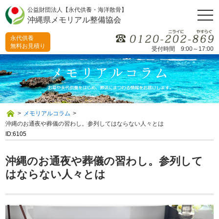
公益財団法人【永代供養・海洋散骨】
togg
沖縄県メモリアル整備協会
navi
永代供養
無料お見積り
受付時間 9:00～17:00
>
メモリアルコラム
>
沖縄のお通夜や葬儀の習わし。参列してはならない人々とは
ID:6105
沖縄のお通夜や葬儀の習わし。参列して
はならない人々とは