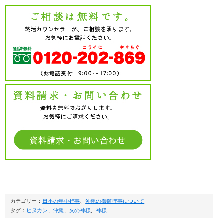
カテゴリー：
日本の年中行事
、
沖縄の御願行事について
タグ：
ヒヌカン
、
沖縄
、
火の神様
、
神様