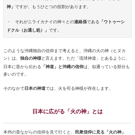
神」
ですが、もうひとつの役割があります。
・ それがニライカナイの神々との
連絡係
である
「ウトゥーシ
ドクル（お通し処）」
です。
このような沖縄独自の信仰まで考えると、沖縄の火の神（ヒヌカ
ン）は、
独自の神様
と言えます。ただ「琉球神道」とあるように、
日本に昔から伝わる
「神道」と沖縄の信仰
は、似通っている部分も
多いのです。
そのなかで
日本の神道
では、火を司る神様が存在します。
日本に広がる「火の神」とは
本州の昔ながらの信仰を見て行くと、
民衆信仰に見る「火の神」