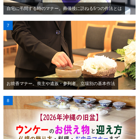
自宅に弔問する時のマナー。葬儀後に訪ねる5つの作法とは
お焼香マナー。喪主や遺族・参列者、立場別の基本作法