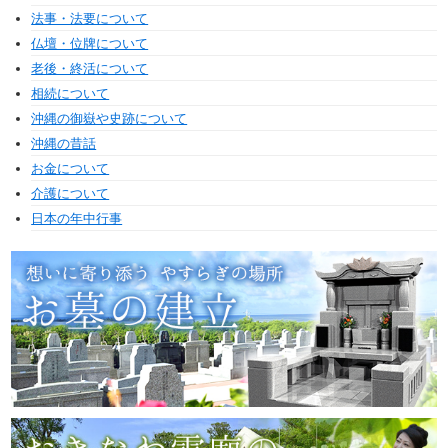
法事・法要について
仏壇・位牌について
老後・終活について
相続について
沖縄の御嶽や史跡について
沖縄の昔話
お金について
介護について
日本の年中行事