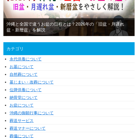
沖縄と全国で違うお盆の日程とは？2026年の「旧盆・月遅れ
盆・新暦盆」を解説
カテゴリ
永代供養について
お墓について
自然葬について
墓じまい・改葬について
位牌供養について
納骨堂について
お盆について
沖縄の御願行事について
葬送サービス
葬送マナーについて
葬儀について