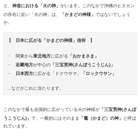
と、
神道における「火の神」
がいます。このなかで沖縄のヒヌカン
の存在に近い「火の神」は、
「かまどの神様」
ではないでしょう
か。
【 日本に広がる「かまどの神様」信仰 】
・ 関東から
東北地方
に広がる
「おかまさま」
・
近畿地方
が中心の
「三宝荒神(さんぼうこうじん)」
・
日本西方
に広がる「ドクウサマ」
「ロックウサン」
…などがこれに当たります。
このなかで最も全国的に広がっている火の神様が
「三宝荒神(さんぼ
うこうじん)」
で、一般的にはそのまま
「竈（かまど）の神」
と呼ば
れています。