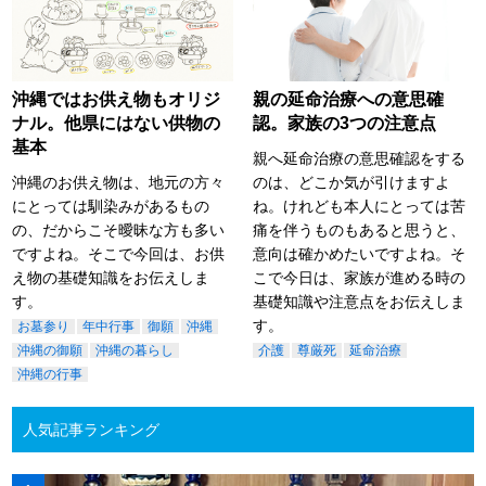
沖縄ではお供え物もオリジ
親の延命治療への意思確
ナル。他県にはない供物の
認。家族の3つの注意点
基本
親へ延命治療の意思確認をする
沖縄のお供え物は、地元の方々
のは、どこか気が引けますよ
にとっては馴染みがあるもの
ね。けれども本人にとっては苦
の、だからこそ曖昧な方も多い
痛を伴うものもあると思うと、
ですよね。そこで今回は、お供
意向は確かめたいですよね。そ
え物の基礎知識をお伝えしま
こで今日は、家族が進める時の
す。
基礎知識や注意点をお伝えしま
す。
お墓参り
年中行事
御願
沖縄
沖縄の御願
沖縄の暮らし
介護
尊厳死
延命治療
沖縄の行事
人気記事ランキング