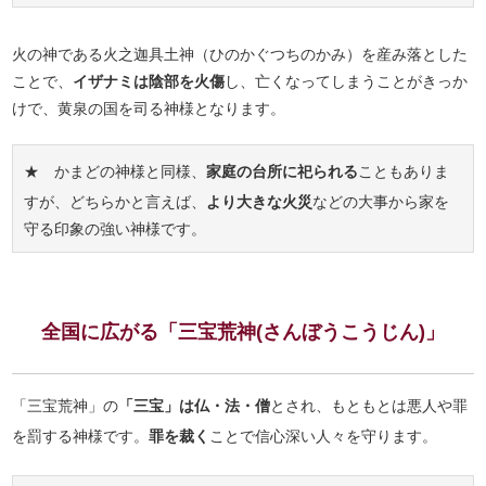
火の神である火之迦具土神（ひのかぐつちのかみ）を産み落とした
ことで、
イザナミは陰部を火傷
し、亡くなってしまうことがきっか
けで、黄泉の国を司る神様となります。
★ かまどの神様と同様、
家庭の台所に祀られる
こともありま
すが、どちらかと言えば、
より大きな火災
などの大事から家を
守る印象の強い神様です。
全国に広がる「三宝荒神(さんぼうこうじん)」
「三宝荒神」の
「三宝」は仏・法・僧
とされ、もともとは悪人や罪
を罰する神様です。
罪を裁く
ことで信心深い人々を守ります。