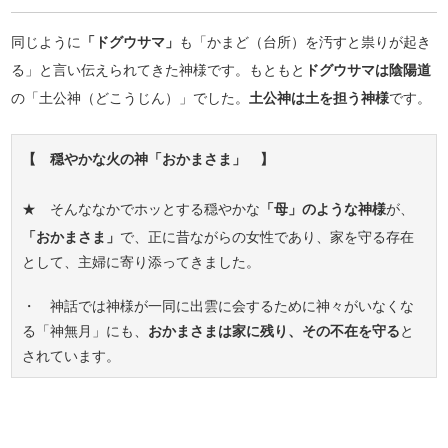
同じように
「ドグウサマ」
も「かまど（台所）を汚すと祟りが起き
る」と言い伝えられてきた神様です。もともと
ドグウサマは陰陽道
の「土公神（どこうじん）」でした。
土公神は土を担う神様
です。
【 穏やかな火の神「おかまさま」 】
★ そんななかでホッとする穏やかな
「母」のような神様
が、
「おかまさま」
で、正に昔ながらの女性であり、家を守る存在
として、主婦に寄り添ってきました。
・ 神話では神様が一同に出雲に会するために神々がいなくな
る「神無月」にも、
おかまさまは家に残り、その不在を守る
と
されています。