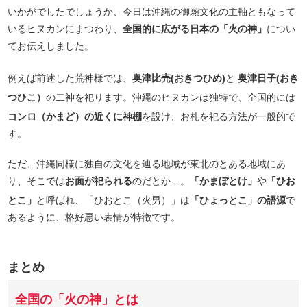
いかがでしたでしょうか、今日は沖縄の御願文化の主軸ともなって
いるヒヌカンにまつわり、
全国的に広がる日本の「火の神」
につい
てお伝えしました。
例えば前述した荒神様では、
奥津比売(おきつひめ)
と
奥津日子(おき
つひこ）
の二神を祀ります。沖縄のヒヌカンは独特で、全国的には
コンロ（かまど）の近くに神棚
を設け、お札を祀る方法が一般的で
す。
ただ、沖縄同様に独自の文化を辿る地域が東北のとある地域にあ
り、そこでは
お面が祀られる
のだとか…。
「かまぼとけ」
や
「ひお
とこ」
と呼ばれ、「ひおとこ（火男）」は
「ひょっとこ」の語源
で
あるように、格好悪い表情が特徴です。
まとめ
全国の「火の神」とは