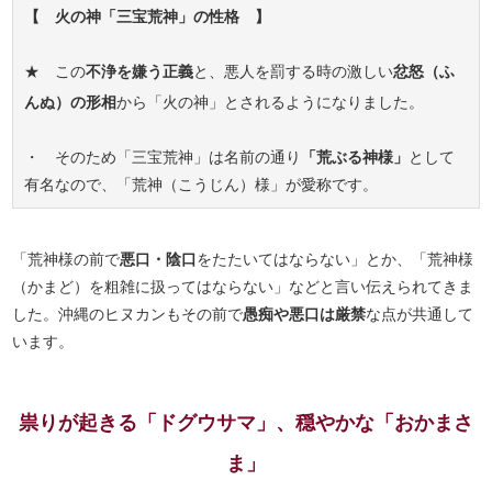
【 火の神「三宝荒神」の性格 】
★ この
不浄を嫌う正義
と、悪人を罰する時の激しい
忿怒（ふ
んぬ）の形相
から「火の神」とされるようになりました。
・ そのため「三宝荒神」は名前の通り
「荒ぶる神様」
として
有名なので、「荒神（こうじん）様」が愛称です。
「荒神様の前で
悪口・陰口
をたたいてはならない」とか、「荒神様
（かまど）を粗雑に扱ってはならない」などと言い伝えられてきま
した。沖縄のヒヌカンもその前で
愚痴や悪口は厳禁
な点が共通して
います。
祟りが起きる「ドグウサマ」、穏やかな「おかまさ
ま」