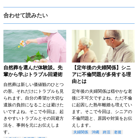
合わせて読みたい
自然葬を選んだ体験談。先
【定年後の夫婦関係】シニ
輩から学ぶトラブル回避術
アに不倫問題が多発する理
由とは
自然葬は新しい価値観のひとつ
の形。それだけにトラブルも見
定年後の夫婦関係は穏やかな老
られます。自分の希望が大切な
後に不可欠ですよね。ただ不倫
遺族の負担になることは避けた
に起因した熟年離婚も増えてい
いですよね。そこで今回は、起
ます。そこで今回は、シニアの
きやすいトラブルとその回避方
不倫問題と、原因や対策をお伝
法を、事例を元にお伝えしま
えします。
す。
夫婦関係
沖縄
終活
老後