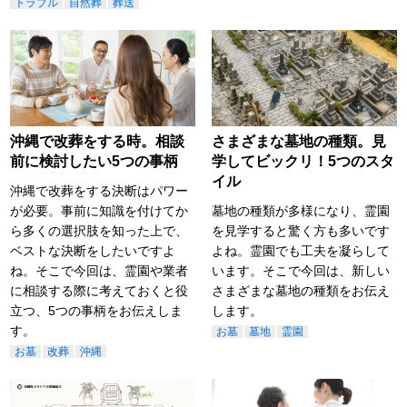
トラブル
自然葬
葬送
沖縄で改葬をする時。相談
さまざまな墓地の種類。見
前に検討したい5つの事柄
学してビックリ！5つのスタ
イル
沖縄で改葬をする決断はパワー
が必要。事前に知識を付けてか
墓地の種類が多様になり、霊園
ら多くの選択肢を知った上で、
を見学すると驚く方も多いです
ベストな決断をしたいですよ
よね。霊園でも工夫を凝らして
ね。そこで今回は、霊園や業者
います。そこで今回は、新しい
に相談する際に考えておくと役
さまざまな墓地の種類をお伝え
立つ、5つの事柄をお伝えしま
します。
す。
お墓
墓地
霊園
お墓
改葬
沖縄