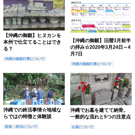
【沖縄の御願】ヒヌカンを
【沖縄の御願】旧暦3月前半
本州で仕立てることはでき
の拝み☆2020年3月24日～4
る？
月7日
沖縄の御願行事について
沖縄の御願行事について
沖縄での終活事情☆地域な
沖縄でお墓を建てて納骨。
らではの特徴と体験談
一般的な流れと5つの注意点
老後・終活について
お墓について