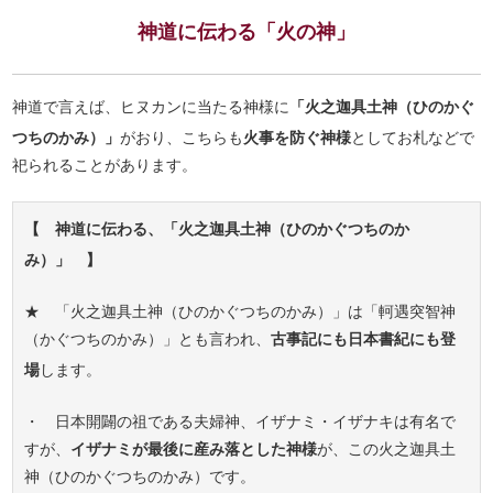
神道に伝わる「火の神」
神道で言えば、ヒヌカンに当たる神様に
「火之迦具土神（ひのかぐ
つちのかみ）」
がおり、こちらも
火事を防ぐ神様
としてお札などで
祀られることがあります。
【 神道に伝わる、「火之迦具土神（ひのかぐつちのか
み）」 】
★ 「火之迦具土神（ひのかぐつちのかみ）」は「軻遇突智神
（かぐつちのかみ）」とも言われ、
古事記にも日本書紀にも登
場
します。
・ 日本開闢の祖である夫婦神、イザナミ・イザナキは有名で
すが、
イザナミが最後に産み落とした神様
が、この火之迦具土
神（ひのかぐつちのかみ）です。