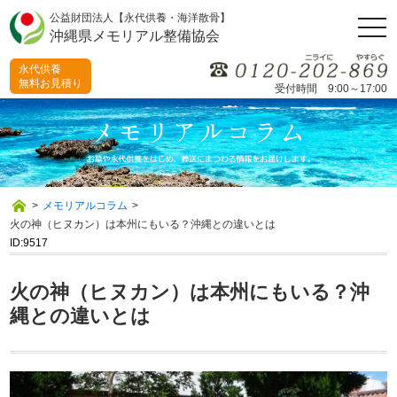
公益財団法人【永代供養・海洋散骨】
togg
沖縄県メモリアル整備協会
navi
永代供養
無料お見積り
受付時間 9:00～17:00
>
メモリアルコラム
>
火の神（ヒヌカン）は本州にもいる？沖縄との違いとは
ID:9517
火の神（ヒヌカン）は本州にもいる？沖
縄との違いとは