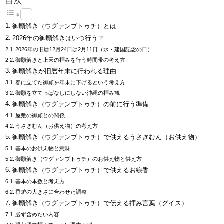
目次
御願解き（ウグァンブトゥチ）とは
2026年の御願解きはいつ行う？
2026年の旧暦12月24日は2月11日（水・建国記念の日）
御願解きと上天の拝みを行う時間帯の考え方
御願解きが旧暦年末に行われる理由
春に立てた御願を年末に下げるという考え方
御願を立てっぱなしにしない沖縄の拝み観
御願解き（ウグァンブトゥチ）の前に行う準備
屋敷の御願との関係
うさぎむん（お供え物）の考え方
御願解き（ウグァンブトゥチ）で供えるうさぎむん（お供え物）
基本のお供え物と意味
御願解き（ウグァンブトゥチ）のお供え物と供え方
御願解き（ウグァンブトゥチ）で供えるお線香
基本の本数と考え方
香炉の大きさに合わせた調整
御願解き（ウグァンブトゥチ）で伝える拝み言葉（グイス）
必ず含めたい内容