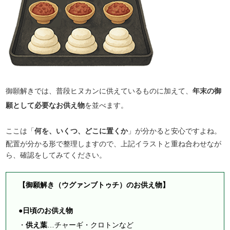
御願解きでは、普段ヒヌカンに供えているものに加えて、
年末の御
願として必要なお供え物
を並べます。
ここは「
何を、いくつ、どこに置くか
」が分かると安心ですよね。
配置が分かる形で整理しますので、上記イラストと重ね合わせなが
ら、確認をしてみてください。
【御願解き（ウグァンブトゥチ）のお供え物】
●日頃のお供え物
・
供え葉
…チャーギ・クロトンなど