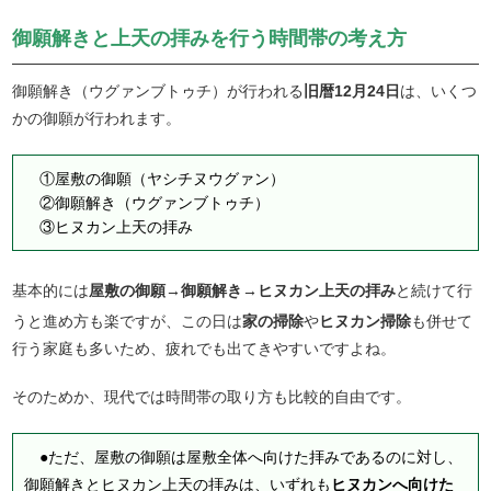
御願解きと上天の拝みを行う時間帯の考え方
御願解き（ウグァンブトゥチ）が行われる
旧暦12月24日
は、いくつ
かの御願が行われます。
①屋敷の御願（ヤシチヌウグァン）
②御願解き（ウグァンブトゥチ）
③ヒヌカン上天の拝み
基本的には
屋敷の御願→御願解き→ヒヌカン上天の拝み
と続けて行
うと進め方も楽ですが、この日は
家の掃除
や
ヒヌカン掃除
も併せて
行う家庭も多いため、疲れでも出てきやすいですよね。
そのためか、現代では時間帯の取り方も比較的自由です。
●ただ、屋敷の御願は屋敷全体へ向けた拝みであるのに対し、
御願解きとヒヌカン上天の拝みは、いずれも
ヒヌカンへ向けた