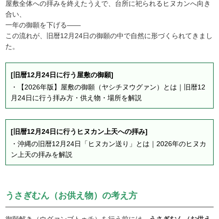
屋敷全体への拝みを終えたうえで、台所に祀られるヒヌカンへ向き
合い、
一年の御願を下げる――
この流れが、旧暦12月24日の御願の中で自然に形づくられてきまし
た。
[旧暦12月24日に行う屋敷の御願]
・
【2026年版】屋敷の御願（ヤシチヌウグァン）とは｜旧暦12
月24日に行う拝み方・供え物・場所を解説
[旧暦12月24日に行うヒヌカン上天への拝み]
・
沖縄の旧暦12月24日「ヒヌカン送り」とは｜2026年のヒヌカ
ン上天の拝みを解説
うさぎむん（お供え物）の考え方
御願解き（ウグァンブトゥチ）を行う前には、
うさぎむん（お供え