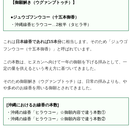
【御願解き（ウグァンブトゥチ）】
●ジュウゴフンウコー（十五本御香）
・沖縄線香ヒラウコー…2枚半（タヒラ半）
これは
日本線香であれば15本分
に相当します。そのため「ジュウゴ
フンウコー（十五本御香）」と呼ばれています。
この本数は、ヒヌカンへ向けて一年の御願を下げる拝みとして、一
定の量を供えるという考え方に基づいてきました。
そのため御願解き（ウグァンブトゥチ）は、日常の拝みよりも、や
や多めのお線香を用いる御願とされてきました。
[沖縄におけるお線香の本数]
・
沖縄の線香「ヒラウコー」☆御願内容で違う本数①
・
沖縄の線香「ヒラウコー」☆御願内容で違う本数②