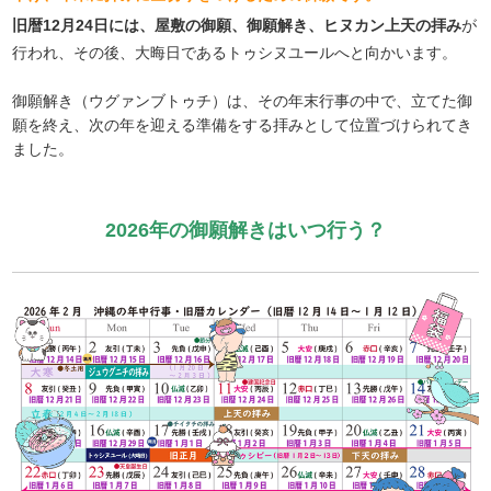
旧暦12月24日には、屋敷の御願、御願解き、ヒヌカン上天の拝み
が
行われ、その後、大晦日であるトゥシヌユールへと向かいます。
御願解き（ウグァンブトゥチ）は、その年末行事の中で、立てた御
願を終え、次の年を迎える準備をする拝みとして位置づけられてき
ました。
2026年の御願解きはいつ行う？