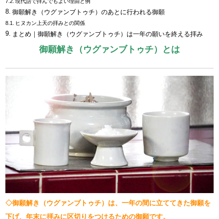
現代語で拝んでもよい理由と例
御願解き（ウグァンブトゥチ）のあとに行われる御願
ヒヌカン上天の拝みとの関係
まとめ｜御願解き（ウグァンブトゥチ）は一年の願いを終える拝み
御願解き（ウグァンブトゥチ）とは
◇御願解き（ウグァンブトゥチ）は、一年の間に立ててきた御願を
下げ、年末に拝みに区切りをつけるための御願です。