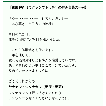
【御願解き（ウグァンブトゥチ）の拝み言葉の一例】
「ウートゥートゥー ヒヌカンガナシー
（あな尊き ヒヌカンの神様）
今日の良き日、
無事に旧暦12月24日を迎えました。
これから御願解きを行います。
一年を通して、
変わらぬお見守りとお導きを感謝しています。
悪しき事柄や災い事はここで下げていただき、
改めていただきますように。
どうぞこれからも、
ヤナカジ・シタナカジ（悪疫・悪霊）
シジナランムは押し退けていただき
チジウリーさせてくださいませんように。