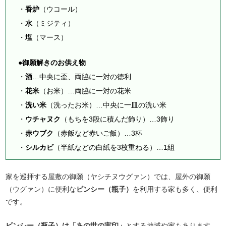
・
香炉
（ウコール）
・
水
（ミジティ）
・
塩
（マース）
●御願解きのお供え物
・
酒
…中央に盃、両脇に一対の徳利
・
花米
（お米）…両脇に一対の花米
・
洗い米
（洗ったお米）…中央に一皿の洗い米
・
ウチャヌク
（もちを3段に積んだ飾り）…3飾り
・
赤ウブク
（赤飯など赤いご飯）…3杯
・
シルカビ
（半紙などの白紙を3枚重ねる）…1組
家を巡拝する屋敷の御願（ヤシチヌウグァン）では、屋外の御願
（ウグァン）に便利な
ビンシー（瓶子）
を利用する家も多く、便利
です。
ビンシー（瓶子）は「あの世の実印」
とする地域や家もあります