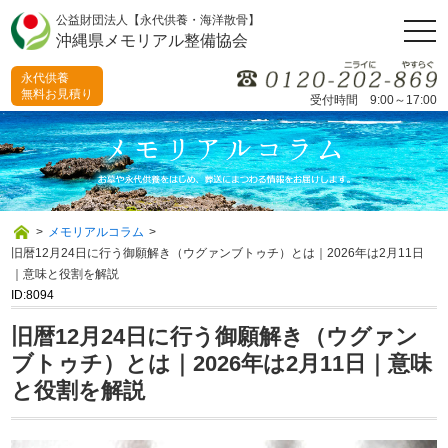
公益財団法人【永代供養・海洋散骨】
togg
沖縄県メモリアル整備協会
navi
永代供養
無料お見積り
受付時間 9:00～17:00
>
メモリアルコラム
>
旧暦12月24日に行う御願解き（ウグァンブトゥチ）とは｜2026年は2月11日
｜意味と役割を解説
ID:8094
旧暦12月24日に行う御願解き（ウグァン
ブトゥチ）とは｜2026年は2月11日｜意味
と役割を解説