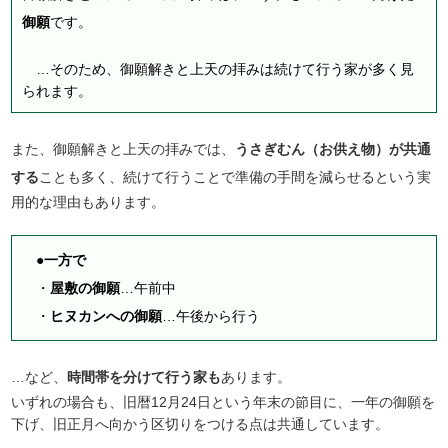
御願
です。
…そのため、御願解きと上天の拝みは続けて行う家が多く見
られます。
また、御願解きと上天の拝みでは、
うさぎむん（お供え物）が共通
する
ことも多く、続けて行うことで準備の手間を減らせるという実
用的な理由もあります。
●一方で
・
屋敷の御願
…午前中
・
ヒヌカンへの御願
…午後から行う
…など、
時間帯を分けて行う家も
あります。
いずれの場合も、旧暦12月24日という年末の節目に、一年の御願を
下げ、旧正月へ向かう区切りをつける点は共通しています。