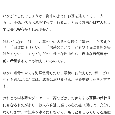
いかがでしたでしょうか。従来のようにお墓を建ててそこに入
る…。子孫が代々お墓を守ってくれる…、と言う方法が
日本人とし
ては最も安心
かもしれません。
けれどもなかには、「お墓の中に入るのは暗くて嫌だ。」と考えた
り、「自然に帰りたい。」「お墓のことで子どもや子孫に負担を掛
けたくない…。」などなどの、様々な理由から、
自由な自然葬を生
前に希望する
方々も増えているのです。
確かに遺骨の全てを海洋散骨したり、最後にお伝えした0葬（ゼロ
葬）を選んだ場合には、
遺骨は戻りません
。魂を重視した考え方で
す。
けれども樹木葬やダイアモンド葬などは、お参りする
墓標の代わり
にもなる
ものがあり、故人を身近に感じる心の拠り所には、充分に
なり得ます。本記事を参考にしながら、
もっともしっくりくる
距離