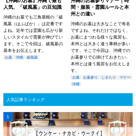
【沖縄のお墓】沖縄で最も
沖縄のお墓参りマナー｜時
人気、「破風墓」の豆知識
間・服装・霊園ルールと本
州との違い
沖縄のお墓でも三角屋根の「破
風墓（はふばか）」は定番です
沖縄のお墓は大きなことで有名
よね。近年では霊園も広がり新
ですよね。それだけではなく、
しいスタイルで需要が伸びてい
お墓にまつわる様々な風習も、
ます。そこで今回は、破風墓の
本州とは大きく違う事柄が多い
基本をお伝えします。
です。そこで今回は、沖縄での
お墓参りで心掛けておきたい、
お墓
沖縄
破風墓
本州とは違う風習をお伝えしま
す。
お墓
お墓参り
しきたり
マナー
沖縄
人気記事ランキング