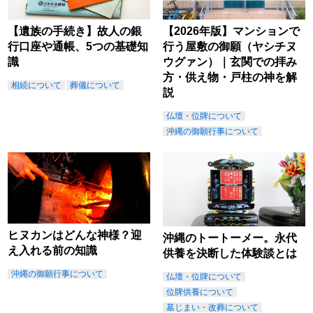
【遺族の手続き】故人の銀
【2026年版】マンションで
行口座や通帳、5つの基礎知
行う屋敷の御願（ヤシチヌ
識
ウグァン）｜玄関での拝み
方・供え物・戸柱の神を解
相続について
葬儀について
説
仏壇・位牌について
沖縄の御願行事について
ヒヌカンはどんな神様？迎
沖縄のトートーメー。永代
え入れる前の知識
供養を決断した体験談とは
沖縄の御願行事について
仏壇・位牌について
位牌供養について
墓じまい・改葬について