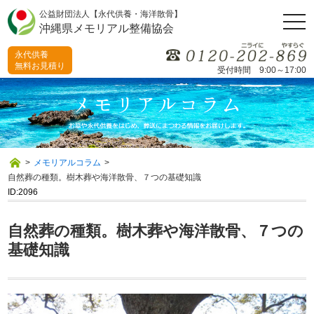
公益財団法人【永代供養・海洋散骨】
togg
沖縄県メモリアル整備協会
navi
永代供養
無料お見積り
受付時間 9:00～17:00
>
メモリアルコラム
>
自然葬の種類。樹木葬や海洋散骨、７つの基礎知識
ID:2096
自然葬の種類。樹木葬や海洋散骨、７つの
基礎知識