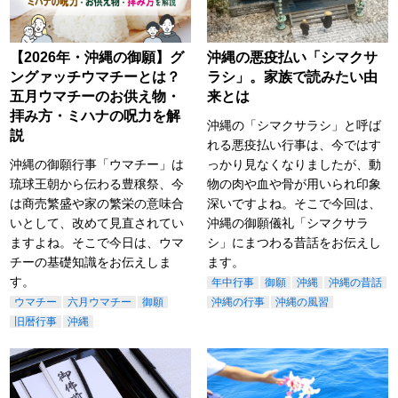
【2026年・沖縄の御願】グ
沖縄の悪疫払い「シマクサ
ングァッチウマチーとは？
ラシ」。家族で読みたい由
五月ウマチーのお供え物・
来とは
拝み方・ミハナの呪力を解
沖縄の「シマクサラシ」と呼ば
説
れる悪疫払い行事は、今ではす
沖縄の御願行事「ウマチー」は
っかり見なくなりましたが、動
琉球王朝から伝わる豊穣祭、今
物の肉や血や骨が用いられ印象
は商売繁盛や家の繁栄の意味合
深いですよね。そこで今回は、
いとして、改めて見直されてい
沖縄の御願儀礼「シマクサラ
ますよね。そこで今日は、ウマ
シ」にまつわる昔話をお伝えし
チーの基礎知識をお伝えしま
ます。
す。
年中行事
御願
沖縄
沖縄の昔話
ウマチー
六月ウマチー
御願
沖縄の行事
沖縄の風習
旧暦行事
沖縄