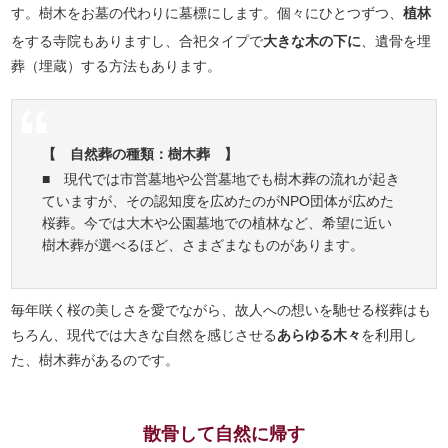
す。樹木をお墓の代わりに墓標にします。個々にひとつずつ、
植林
をする寺院もありますし、合祀タイプで
大きな木の下に
、遺骨を埋
葬（埋蔵）する方法もあります。
【 自然葬の種類：樹木葬 】
■ 現代では市営墓地や公営墓地でも樹木葬の流れが起き
ていますが、その認知度を広めたのがNPO団体が広めた
桜葬。今では大木や公園墓地での植林など、希望に近い
樹木葬が選べるほど、さまざまなものがあります。
毎年咲く桜の美しさを愛でながら、故人への想いを馳せる桜葬はも
ちろん、現代では大きな自然を感じさせる
あらゆる木々
を利用し
た、樹木葬があるのです。
散骨して自然に帰す