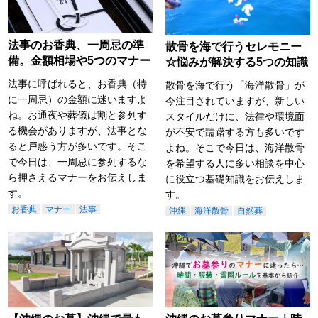
法事のお香典、一周忌の準
散骨を海で行うセレモニー
備。金額相場や5つのマナー
☆悩みが解決する5つの知識
法事に呼ばれると、お香典（特
散骨を海で行う「海洋散骨」が
に一周忌）の金額に迷いますよ
今注目されていますが、新しい
ね。お通夜や葬儀は割と参列す
スタイルだけに、法律や環境面
る機会がありますが、法事とな
が不安で躊躇する方も多いです
ると戸惑う方が多いです。そこ
よね。そこで今日は、海洋散骨
で今日は、一周忌に参列するな
を希望する人に多い相談を中心
ら押さえるマナーをお伝えしま
に役立つ基礎知識をお伝えしま
す。
す。
お香典
マナー
法事
沖縄
海洋散骨
自然葬