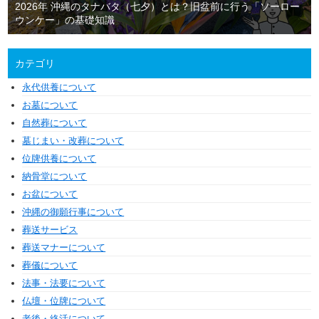
2026年 沖縄のタナバタ（七夕）とは？旧盆前に行う「ソーロー
ウンケー」の基礎知識
カテゴリ
永代供養について
お墓について
自然葬について
墓じまい・改葬について
位牌供養について
納骨堂について
お盆について
沖縄の御願行事について
葬送サービス
葬送マナーについて
葬儀について
法事・法要について
仏壇・位牌について
老後・終活について