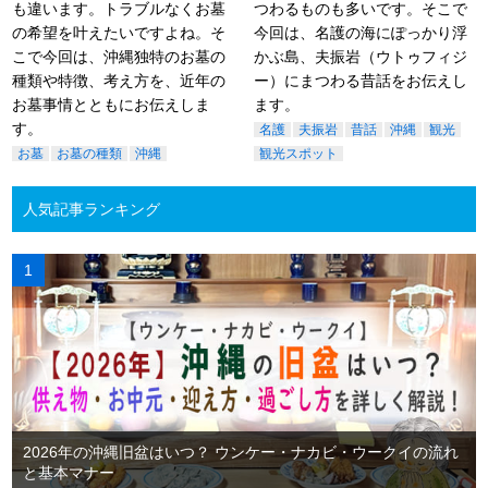
も違います。トラブルなくお墓
つわるものも多いです。そこで
の希望を叶えたいですよね。そ
今回は、名護の海にぽっかり浮
こで今回は、沖縄独特のお墓の
かぶ島、夫振岩（ウトゥフィジ
種類や特徴、考え方を、近年の
ー）にまつわる昔話をお伝えし
お墓事情とともにお伝えしま
ます。
す。
名護
夫振岩
昔話
沖縄
観光
お墓
お墓の種類
沖縄
観光スポット
人気記事ランキング
2026年の沖縄旧盆はいつ？ ウンケー・ナカビ・ウークイの流れ
と基本マナー