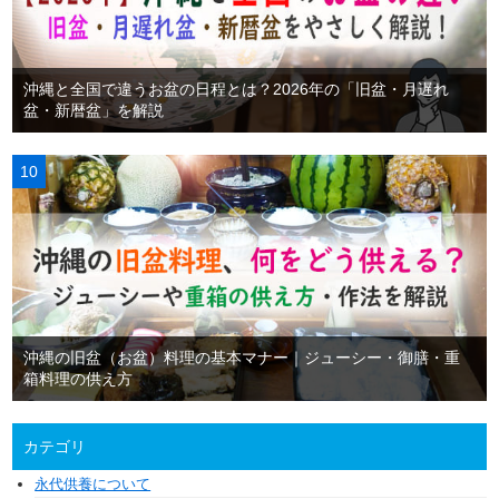
沖縄と全国で違うお盆の日程とは？2026年の「旧盆・月遅れ
盆・新暦盆」を解説
沖縄の旧盆（お盆）料理の基本マナー｜ジューシー・御膳・重
箱料理の供え方
カテゴリ
永代供養について