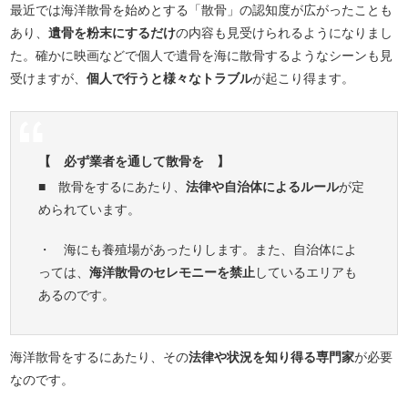
最近では海洋散骨を始めとする「散骨」の認知度が広がったことも
あり、
遺骨を粉末にするだけ
の内容も見受けられるようになりまし
た。確かに映画などで個人で遺骨を海に散骨するようなシーンも見
受けますが、
個人で行うと様々なトラブル
が起こり得ます。
【 必ず業者を通して散骨を 】
■ 散骨をするにあたり、
法律や自治体によるルール
が定
められています。
・ 海にも養殖場があったりします。また、自治体によ
っては、
海洋散骨のセレモニーを禁止
しているエリアも
あるのです。
海洋散骨をするにあたり、その
法律や状況を知り得る専門家
が必要
なのです。