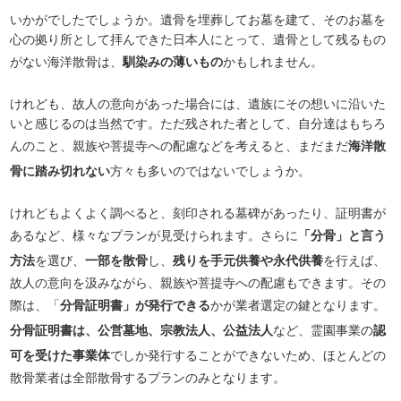
いかがでしたでしょうか。遺骨を埋葬してお墓を建て、そのお墓を
心の拠り所として拝んできた日本人にとって、遺骨として残るもの
がない海洋散骨は、
馴染みの薄いもの
かもしれません。
けれども、故人の意向があった場合には、遺族にその想いに沿いた
いと感じるのは当然です。ただ残された者として、自分達はもちろ
んのこと、親族や菩提寺への配慮などを考えると、まだまだ
海洋散
骨に踏み切れない
方々も多いのではないでしょうか。
けれどもよくよく調べると、刻印される墓碑があったり、証明書が
あるなど、様々なプランが見受けられます。さらに
「分骨」と言う
方法
を選び、
一部を散骨
し、
残りを手元供養や永代供養
を行えば、
故人の意向を汲みながら、親族や菩提寺への配慮もできます。その
際は、「
分骨証明書」が発行できる
かが業者選定の鍵となります。
分骨証明書は、公営墓地、宗教法人、公益法人
など、霊園事業の
認
可を受けた事業体
でしか発行することができないため、ほとんどの
散骨業者は全部散骨するプランのみとなります。