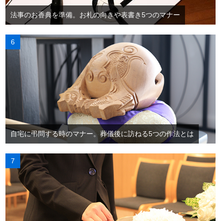
法事のお香典を準備。お札の向きや表書き5つのマナー
自宅に弔問する時のマナー。葬儀後に訪ねる5つの作法とは