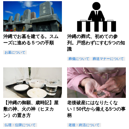
沖縄でお墓を建てる。スム
沖縄の葬式、初めての参
ーズに進める５つの手順
列。戸惑わずにすむ5つの知
識
お墓について
葬儀について
葬送マナーについて
【沖縄の御願、歳時記】屋
老後破産にはなりたくな
敷の神、火の神（ヒヌカ
い！50代から備える5つの事
ン）の置き方
柄
仏壇・位牌について
老後・終活について