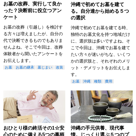
お墓の改葬、実行して良か
沖縄で初めてお墓を建て
った？決断前に役立つアン
る。自分達から始める５つ
ケート
の選択
お墓の改葬（引越し）を検討す
沖縄で初めてお墓を建てる時、
る方々は増えましたが、自分の
独特のお墓文化を持つ地域だけ
代で決断できるものでもありま
に、選択肢は多いですよね。そ
せんよね。そこで今回は、改葬
こで今回は、沖縄でお墓を建て
体験者から聞いたアンケートを
たい方々が迷いがちな、いくつ
お伝えします。
かの選択肢と、それぞれのメリ
お墓
お墓の継承
墓じまい
改装
ット・デメリットをお伝えしま
す。
お墓
沖縄
種類
費用
おひとり様の終活その1☆安
沖縄の手元供養、現代事
心のために備える5つの事柄
情。じっくり選ぶ５つのプ