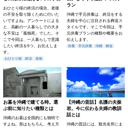
ラン
おひとり様の終活の場合、老後
の不安を取り除くために行いた
沖縄で手元供養は、終活をする
いですよね。アンケートによる
夫婦を中心に注目される葬送ス
と、高齢の一人暮らしでの大き
タイルです。そこで今回は、手
な不安は「孤独死」でした。そ
元供養プランの種類や概要をお
こで今回は、一人暮らしで意識
伝えします。
したい終活を5つ、お伝えしま
供養
手元供養
沖縄
葬送
す。
おひとり様
終活
老後
お墓を沖縄で建てる時。選
【沖縄の昔話】名護の夫振
ぶ前に知りたい種類とは
岩。今に伝わる夫婦の教訓
話とは
沖縄のお墓は全国的にも独特で
すよね。形はもちろん、考え方
沖縄の昔話には、観光名所にま