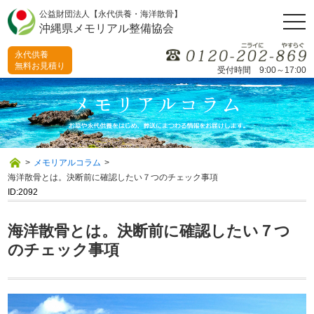
公益財団法人【永代供養・海洋散骨】
togg
沖縄県メモリアル整備協会
navi
永代供養
無料お見積り
受付時間 9:00～17:00
>
メモリアルコラム
>
海洋散骨とは。決断前に確認したい７つのチェック事項
ID:2092
海洋散骨とは。決断前に確認したい７つ
のチェック事項