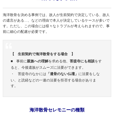
海洋散骨を決める事例では、故人が生前契約で決定している、故人
の遺言がある…、などの理由で本人が決定しているケースが多いで
す。ただし、この場合には様々なトラブルが考えられますので、事
前に細心の配慮が必要です。
【 生前契約で海洋散骨をする場合 】
■ 事前に
親族への理解
を求める他、
菩提寺にも相談
をす
ると、今後遺族がスムーズに法要ができます。
・ 菩提寺のなかには
「遺骨のない仏壇」
に法要をしな
い、と読経などの一連の法要を拒否する場合がありま
す。
海洋散骨セレモニーの種類