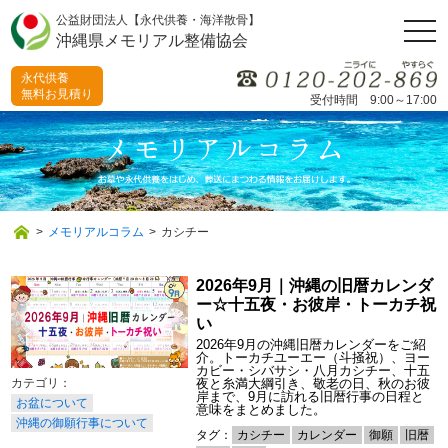
公益財団法人【永代供養・海洋散骨】
togg
沖縄県メモリアル整備協会
navi
永代供養
無料お見積り
受付時間 9:00～17:00
>
メモリアルコラム
>
カシチー
2026年9月｜沖縄の旧暦カレンダ
ー☆十五夜・お彼岸・トーカチ祝
い
2026年9月の沖縄旧暦カレンダーをご紹
介。トーカチユーエー（斗掻祝）、ヨー
カビー・シバサシ・八月カシチー、十五
夜と糸満大綱引き、敬老の日、秋のお彼
岸まで、9月に訪れる旧暦行事の日程と
お盆について
意味をまとめました。
沖縄の御願行事について
タグ：
カシチー
カレンダー
御願
旧暦