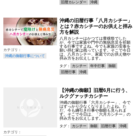
旧暦カレンダー
沖縄
沖縄の旧暦行事「八月カシチー」
とは？赤カシチーのお供えと拝み
方を解説
八月カシチーはかつては豊穣祭でした
が、今では家族や門中の無病息災を祈願
する行事ですよね。今でも家族の安泰を
願い拝む家は残っています。そこで今日
は、八月カシチー、家庭でのお供え物や
沖縄の御願行事について
拝み方をお伝えします。
タグ：
カシチー
年中行事
御願
旧暦行事
沖縄
【沖縄の御願】旧暦6月に行う、
ルクグァッチカシチー
沖縄の御願行事「六月カシチー」、今で
はすっかり少なくなりましたよね。た
だ、今も綱引き行事や御願も見られま
す。そこで今日は、「六月カシチー」の
拝み方をお伝えします。
タグ：
カシチー
御願
旧暦行事
沖縄