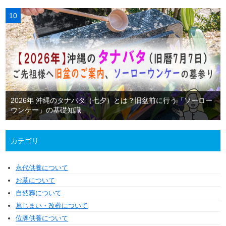
2026年 沖縄のタナバタ（七夕）とは？旧盆前に行う「ソーロー
ウンケー」の基礎知識
カテゴリ
永代供養について
お墓について
自然葬について
墓じまい・改葬について
位牌供養について