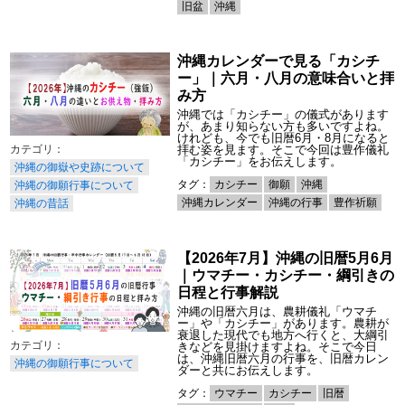
旧盆
沖縄
沖縄カレンダーで見る「カシチ
ー」｜六月・八月の意味合いと拝
み方
沖縄では「カシチー」の儀式があります
が、あまり知らない方も多いですよね。
けれども、今でも旧暦6月・8月になると
拝む姿を見ます。そこで今回は豊作儀礼
「カシチー」をお伝えします。
沖縄の御嶽や史跡について
タグ：
カシチー
御願
沖縄
沖縄の御願行事について
沖縄カレンダー
沖縄の行事
豊作祈願
沖縄の昔話
【2026年7月】沖縄の旧暦5月6月
｜ウマチー・カシチー・綱引きの
日程と行事解説
沖縄の旧暦六月は、農耕儀礼「ウマチ
ー」や「カシチー」があります。農耕が
衰退した現代でも地方へ行くと、大綱引
きなどを見掛けますよね。そこで今日
は、沖縄旧暦六月の行事を、旧暦カレン
沖縄の御願行事について
ダーと共にお伝えします。
タグ：
ウマチー
カシチー
旧暦