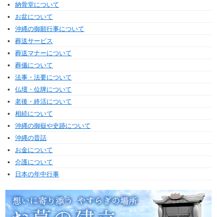
納骨堂について
お盆について
沖縄の御願行事について
葬送サービス
葬送マナーについて
葬儀について
法事・法要について
仏壇・位牌について
老後・終活について
相続について
沖縄の御嶽や史跡について
沖縄の昔話
お金について
介護について
日本の年中行事