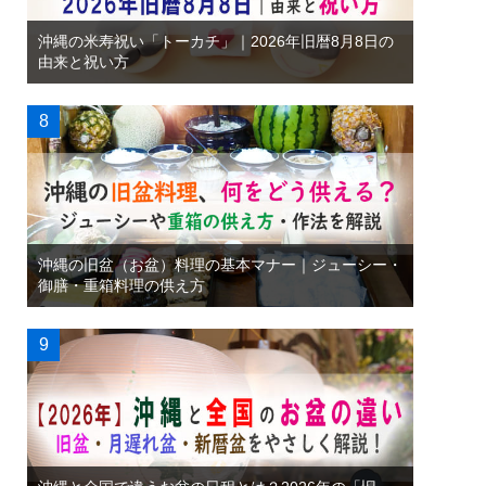
沖縄の米寿祝い「トーカチ」｜2026年旧暦8月8日の
由来と祝い方
沖縄の旧盆（お盆）料理の基本マナー｜ジューシー・
御膳・重箱料理の供え方