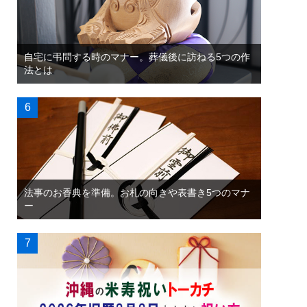
自宅に弔問する時のマナー。葬儀後に訪ねる5つの作
法とは
法事のお香典を準備。お札の向きや表書き5つのマナ
ー