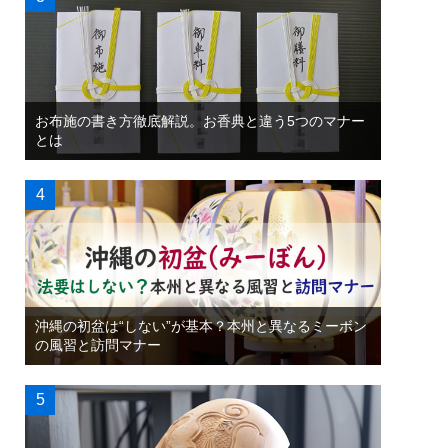
お布施の書き方徹底解説。お香典と違う5つのマナー
とは
沖縄の初盆は“しない”が基本？本州と異なるミーボン
の風習と訪問マナー