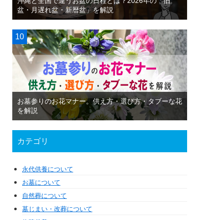
沖縄と全国で違うお盆の日程とは？2026年の「旧
盆・月遅れ盆・新暦盆」を解説
お墓参りのお花マナー。供え方・選び方・タブーな花
を解説
カテゴリ
永代供養について
お墓について
自然葬について
墓じまい・改葬について