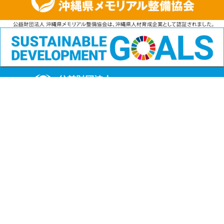
公益財団法人
沖縄県メモリアル整備協会
〒901-1111 沖縄県島尻郡南風原町字兼城123番地