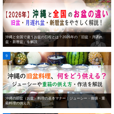
沖縄と全国で違うお盆の日程とは？2026年の「旧盆・月遅れ
盆・新暦盆」を解説
沖縄の旧盆（お盆）料理の基本マナー｜ジューシー・御膳・重
箱料理の供え方