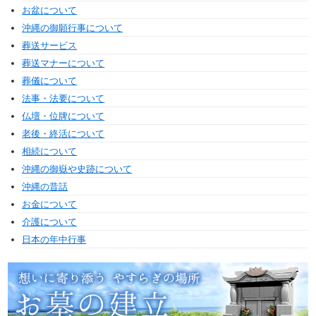
お盆について
沖縄の御願行事について
葬送サービス
葬送マナーについて
葬儀について
法事・法要について
仏壇・位牌について
老後・終活について
相続について
沖縄の御嶽や史跡について
沖縄の昔話
お金について
介護について
日本の年中行事