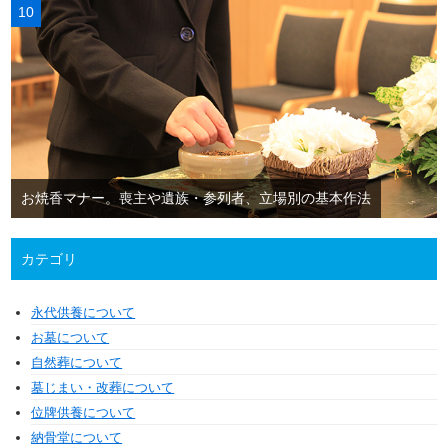
お焼香マナー。喪主や遺族・参列者、立場別の基本作法
カテゴリ
永代供養について
お墓について
自然葬について
墓じまい・改葬について
位牌供養について
納骨堂について