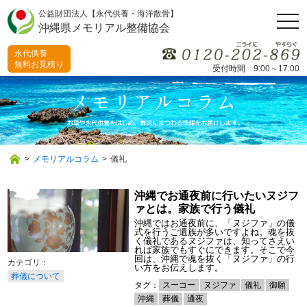
公益財団法人【永代供養・海洋散骨】
togg
沖縄県メモリアル整備協会
navi
永代供養
無料お見積り
受付時間 9:00～17:00
>
メモリアルコラム
>
儀礼
沖縄でお通夜前に行いたいヌジフ
ァとは。家族で行う儀礼
沖縄ではお通夜前に、「ヌジファ」の儀
式を行うご遺族が多いですよね。魂を抜
く儀礼であるヌジファは、知ってさえい
れば家族でもすぐにできます。そこで今
回は、沖縄で魂を抜く「ヌジファ」の行
い方をお伝えします。
葬儀について
タグ：
スーコー
ヌジファ
儀礼
御願
沖縄
葬儀
通夜