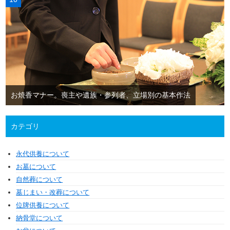
お焼香マナー。喪主や遺族・参列者、立場別の基本作法
カテゴリ
永代供養について
お墓について
自然葬について
墓じまい・改葬について
位牌供養について
納骨堂について