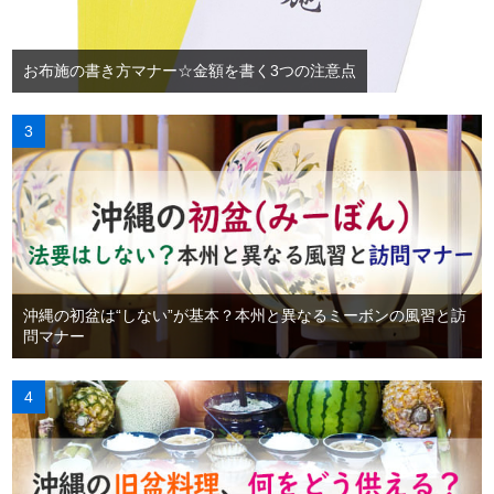
お布施の書き方マナー☆金額を書く3つの注意点
沖縄の初盆は“しない”が基本？本州と異なるミーボンの風習と訪
問マナー