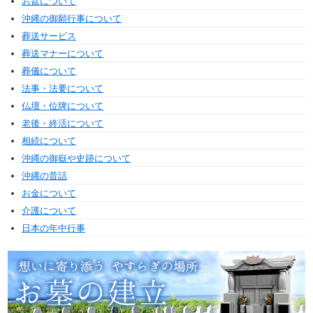
お盆について
沖縄の御願行事について
葬送サービス
葬送マナーについて
葬儀について
法事・法要について
仏壇・位牌について
老後・終活について
相続について
沖縄の御嶽や史跡について
沖縄の昔話
お金について
介護について
日本の年中行事