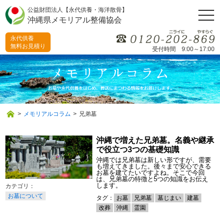
公益財団法人【永代供養・海洋散骨】
togg
沖縄県メモリアル整備協会
navi
永代供養
無料お見積り
受付時間 9:00～17:00
>
メモリアルコラム
>
兄弟墓
沖縄で増えた兄弟墓。名義や継承
で役立つ3つの基礎知識
沖縄では兄弟墓は新しい形ですが、需要
も増えてきました。後々まで安心できる
お墓を建てたいですよね。そこで今回
は、兄弟墓の特徴と5つの知識をお伝え
します。
お墓について
タグ：
お墓
兄弟墓
墓じまい
建墓
改葬
沖縄
霊園