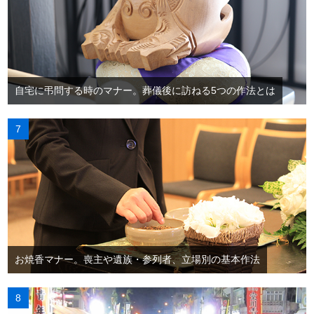
自宅に弔問する時のマナー。葬儀後に訪ねる5つの作法とは
お焼香マナー。喪主や遺族・参列者、立場別の基本作法