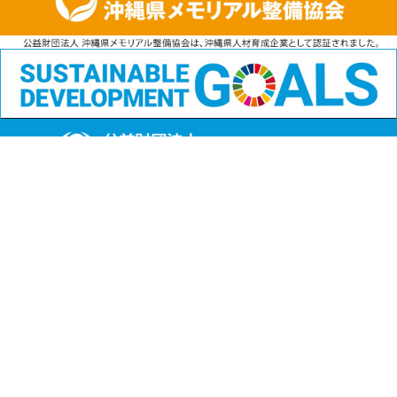
公益財団法人
沖縄県メモリアル整備協会
〒901-1111 沖縄県島尻郡南風原町字兼城123番地