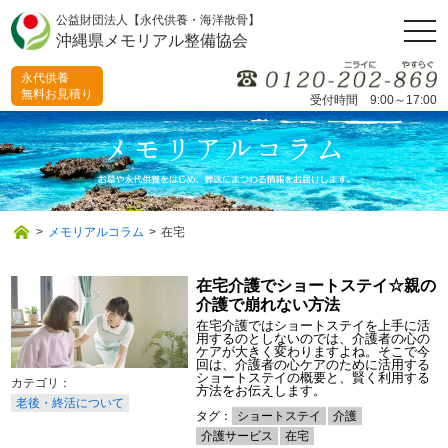
公益財団法人【永代供養・海洋散骨】
togg
沖縄県メモリアル整備協会
navi
永代供養
無料お見積り
受付時間 9:00～17:00
>
メモリアルコラム
>
在宅
在宅介護でショートステイ☆親の
介護で崩れない方法
在宅介護ではショートステイを上手に活
用するのとしないのでは、介護者の心の
ケアが大きく変わりますよね。そこで今
回は、介護者の心ケアのために活用する
ショートステイの概要と、賢く利用する
方法をお伝えします。
老後・終活について
タグ：
ショートステイ
介護
介護サービス
在宅