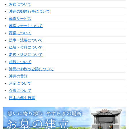
お盆について
沖縄の御願行事について
葬送サービス
葬送マナーについて
葬儀について
法事・法要について
仏壇・位牌について
老後・終活について
相続について
沖縄の御嶽や史跡について
沖縄の昔話
お金について
介護について
日本の年中行事