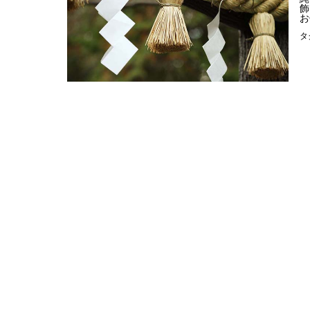
飾
お
タ