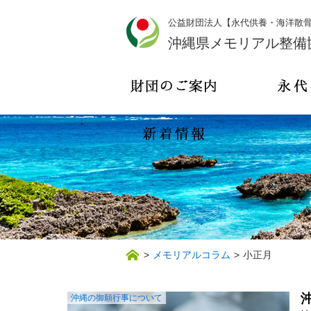
公益財団法人【永代供養・海洋散
沖縄県メモリアル整備
>
メモリアルコラム
>
小正月
沖縄の御願行事について