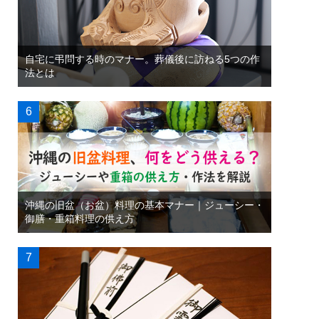
自宅に弔問する時のマナー。葬儀後に訪ねる5つの作
法とは
沖縄の旧盆（お盆）料理の基本マナー｜ジューシー・
御膳・重箱料理の供え方