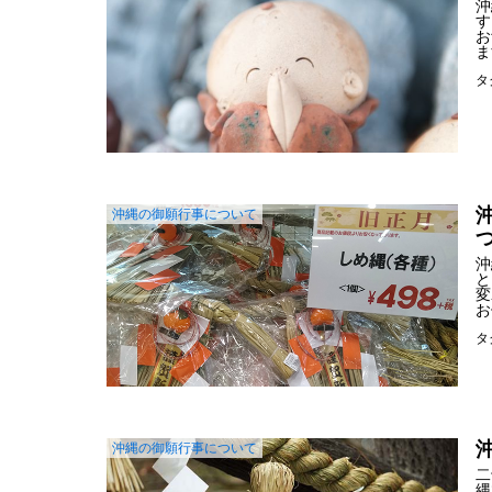
沖
す
お
ま
タ
沖縄の御願行事について
沖
と
変
お
タ
沖縄の御願行事について
二
縄