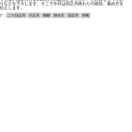
りなどを下ろします。そこで今日は旧正月終わりの節目、進め方を
伝えします。
グ：
二十日正月
小正月
御願
拝み方
旧正月
沖縄