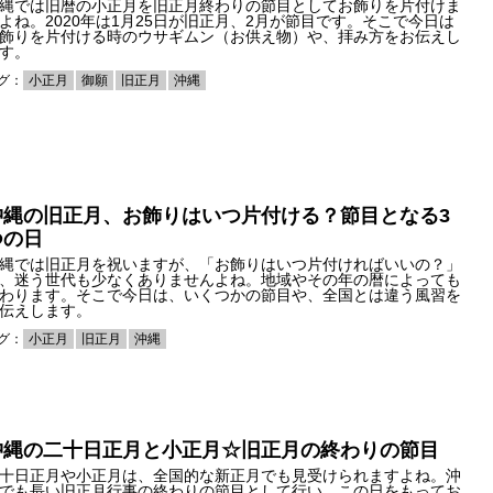
縄では旧暦の小正月を旧正月終わりの節目としてお飾りを片付けま
よね。2020年は1月25日が旧正月、2月が節目です。そこで今日は
飾りを片付ける時のウサギムン（お供え物）や、拝み方をお伝えし
す。
グ：
小正月
御願
旧正月
沖縄
沖縄の旧正月、お飾りはいつ片付ける？節目となる3
つの日
縄では旧正月を祝いますが、「お飾りはいつ片付ければいいの？」
、迷う世代も少なくありませんよね。地域やその年の暦によっても
わります。そこで今日は、いくつかの節目や、全国とは違う風習を
伝えします。
グ：
小正月
旧正月
沖縄
沖縄の二十日正月と小正月☆旧正月の終わりの節目
十日正月や小正月は、全国的な新正月でも見受けられますよね。沖
でも長い旧正月行事の終わりの節目として行い、この日をもってお