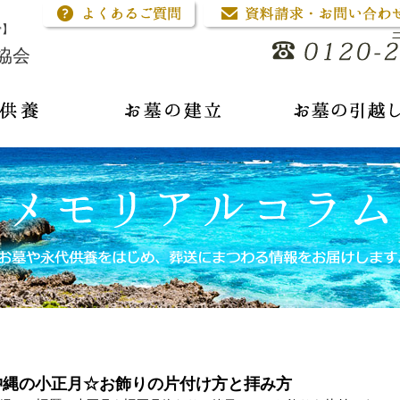
骨】
協会
沖縄の小正月☆お飾りの片付け方と拝み方