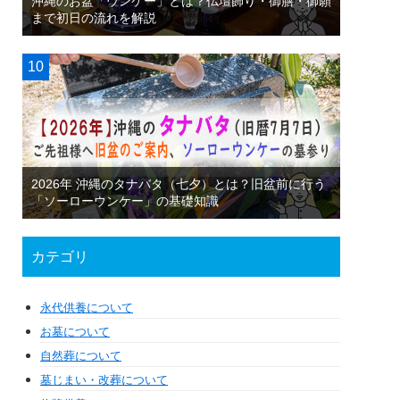
沖縄のお盆「ウンケー」とは？仏壇飾り・御膳・御願
まで初日の流れを解説
2026年 沖縄のタナバタ（七夕）とは？旧盆前に行う
「ソーローウンケー」の基礎知識
カテゴリ
永代供養について
お墓について
自然葬について
墓じまい・改葬について