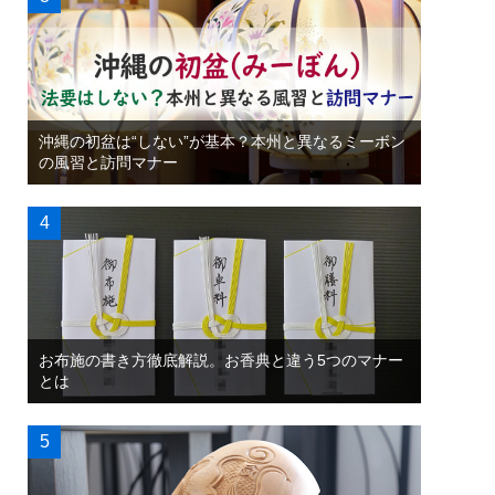
沖縄の初盆は“しない”が基本？本州と異なるミーボン
の風習と訪問マナー
お布施の書き方徹底解説。お香典と違う5つのマナー
とは