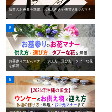
法事のお香典を準備。お札の向きや表書き5つのマナ
ー
お墓参りのお花マナー。供え方・選び方・タブーな花
を解説