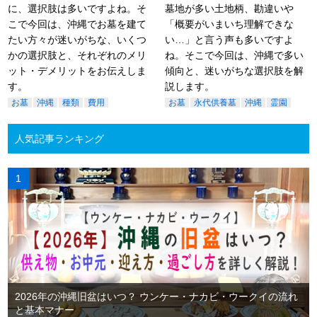
に、選択肢は多いですよね。そ
墓地が多い土地柄、勘違いや
こで今回は、沖縄でお墓を建て
「概要がいまいち理解できな
たい方々が迷いがちな、いくつ
い…」と言う声も多いですよ
かの選択肢と、それぞれのメリ
ね。そこで今回は、沖縄で多い
ット・デメリットをお伝えしま
傾向と、迷いがちな選択肢を解
す。
説します。
お墓
沖縄
種類
費用
お墓
永代供養墓
沖縄
霊園
人気記事ランキング
2026年の沖縄旧盆はいつ？ ウンケー・ナカビ・ウークイの流れ
と基本マナー