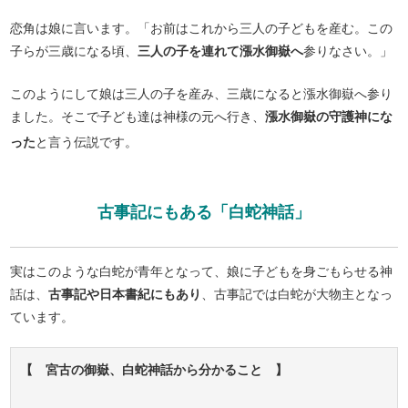
恋角は娘に言います。「お前はこれから三人の子どもを産む。この
子らが三歳になる頃、
三人の子を連れて漲水御嶽へ
参りなさい。」
このようにして娘は三人の子を産み、三歳になると漲水御嶽へ参り
ました。そこで子ども達は神様の元へ行き、
漲水御嶽の守護神にな
った
と言う伝説です。
古事記にもある「白蛇神話」
実はこのような白蛇が青年となって、娘に子どもを身ごもらせる神
話は、
古事記や日本書紀にもあり
、古事記では白蛇が大物主となっ
ています。
【 宮古の御嶽、白蛇神話から分かること 】