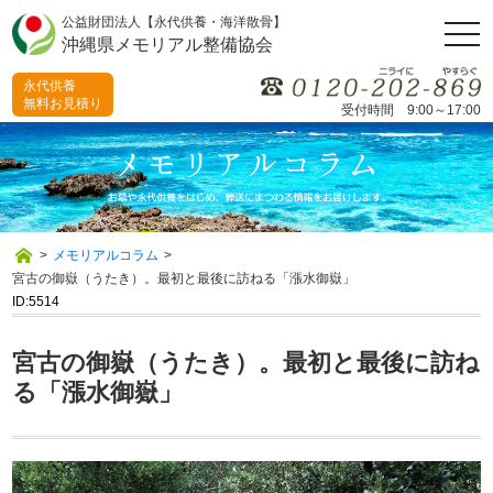
公益財団法人【永代供養・海洋散骨】
togg
沖縄県メモリアル整備協会
navi
永代供養
無料お見積り
受付時間 9:00～17:00
>
メモリアルコラム
>
宮古の御嶽（うたき）。最初と最後に訪ねる「漲水御嶽」
ID:5514
宮古の御嶽（うたき）。最初と最後に訪ね
る「漲水御嶽」