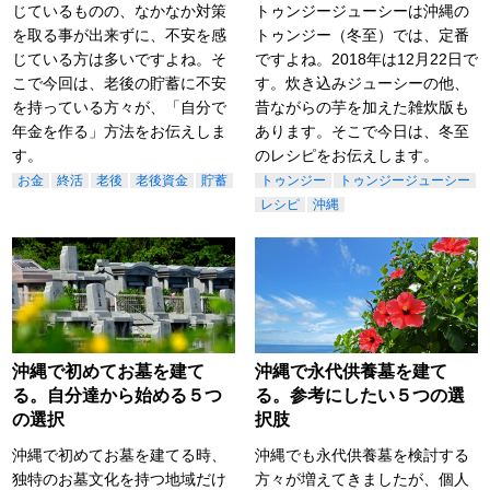
じているものの、なかなか対策
トゥンジージューシーは沖縄の
を取る事が出来ずに、不安を感
トゥンジー（冬至）では、定番
じている方は多いですよね。そ
ですよね。2018年は12月22日で
こで今回は、老後の貯蓄に不安
す。炊き込みジューシーの他、
を持っている方々が、「自分で
昔ながらの芋を加えた雑炊版も
年金を作る」方法をお伝えしま
あります。そこで今日は、冬至
す。
のレシピをお伝えします。
お金
終活
老後
老後資金
貯蓄
トゥンジー
トゥンジージューシー
レシピ
沖縄
沖縄で初めてお墓を建て
沖縄で永代供養墓を建て
る。自分達から始める５つ
る。参考にしたい５つの選
の選択
択肢
沖縄で初めてお墓を建てる時、
沖縄でも永代供養墓を検討する
独特のお墓文化を持つ地域だけ
方々が増えてきましたが、個人