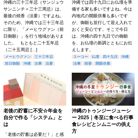
沖縄の三十三年忌（サンジュウ
沖縄では四十九日にお仏壇を準
サンニンチ＝三十三周忌）は、
備する家も多いですよね。今は
最後の焼香（法要）ですよね。
内地式の開眼供養も多いです
そのため、沖縄では三十三年忌
が、御願も並行して迎え入れて
に限り、「メーヒウグァン（前
おくと安心です。そこで今日
日御願）」を行う地域がありま
は、沖縄の四十九日での御願
した。 もともと二十五年忌
を、お仏壇の新調とともにお伝
（二十五周忌 […]
えします。
メーヒウグァン
三十三年忌
スーコー
仏壇
四十九日
沖縄
前日御願
沖縄
法事
法要
法事
焼香
開眼供養
老後の貯蓄に不安☆年金を
沖縄のトゥンジージューシ
自分で作る「システム」と
ー 2025｜冬至に食べる行事
は
食レシピとンムニーの供え
方
「老後の貯蓄は必要だ！」と感