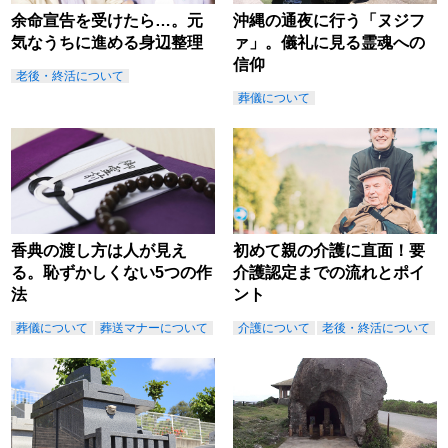
余命宣告を受けたら…。元
沖縄の通夜に行う「ヌジフ
気なうちに進める身辺整理
ァ」。儀礼に見る霊魂への
信仰
老後・終活について
葬儀について
香典の渡し方は人が見え
初めて親の介護に直面！要
る。恥ずかしくない5つの作
介護認定までの流れとポイ
法
ント
葬儀について
葬送マナーについて
介護について
老後・終活について