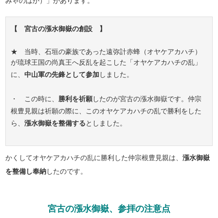
みゃのはか）」があります。
【 宮古の漲水御嶽の創設 】
★ 当時、石垣の豪族であった遠弥計赤蜂（オヤケアカハチ）
が琉球王国の尚真王へ反乱を起こした「オヤケアカハチの乱」
に、
中山軍の先鋒として参加
しました。
・ この時に、
勝利を祈願
したのが宮古の漲水御嶽です。仲宗
根豊見親は祈願の際に、このオヤケアカハチの乱で勝利をした
ら、
漲水御嶽を整備する
としました。
かくしてオヤケアカハチの乱に勝利した仲宗根豊見親は、
漲水御嶽
を整備し奉納
したのです。
宮古の漲水御嶽、参拝の注意点