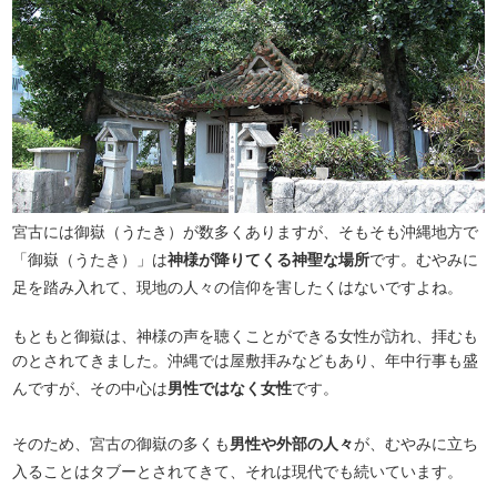
宮古には御嶽（うたき）が数多くありますが、そもそも沖縄地方で
「御嶽（うたき）」は
神様が降りてくる神聖な場所
です。むやみに
足を踏み入れて、現地の人々の信仰を害したくはないですよね。
もともと御嶽は、神様の声を聴くことができる女性が訪れ、拝むも
のとされてきました。沖縄では屋敷拝みなどもあり、年中行事も盛
んですが、その中心は
男性ではなく女性
です。
そのため、宮古の御嶽の多くも
男性や外部の人々
が、むやみに立ち
入ることはタブーとされてきて、それは現代でも続いています。