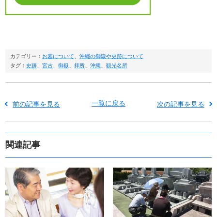
カテゴリー：
お墓について
、
沖縄の御嶽や史跡について
タグ：
史跡
、
宮古
、
御嶽
、
拝所
、
沖縄
、
観光名所
一覧に戻る
前の記事を見る
次の記事を見る
関連記事