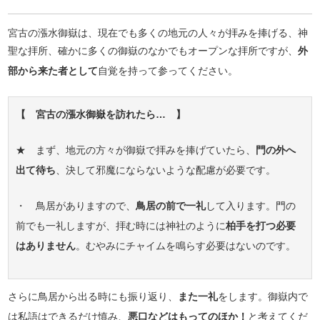
宮古の漲水御嶽は、現在でも多くの地元の人々が拝みを捧げる、神
聖な拝所、確かに多くの御嶽のなかでもオープンな拝所ですが、
外
部から来た者として
自覚を持って参ってください。
【 宮古の漲水御嶽を訪れたら… 】
★ まず、地元の方々が御嶽で拝みを捧げていたら、
門の外へ
出て待ち
、決して邪魔にならないような配慮が必要です。
・ 鳥居がありますので、
鳥居の前で一礼
して入ります。門の
前でも一礼しますが、拝む時には神社のように
柏手を打つ必要
はありません
。むやみにチャイムを鳴らす必要はないのです。
さらに鳥居から出る時にも振り返り、
また一礼
をします。御嶽内で
は私語はできるだけ慎み、
悪口などはもってのほか！
と考えてくだ