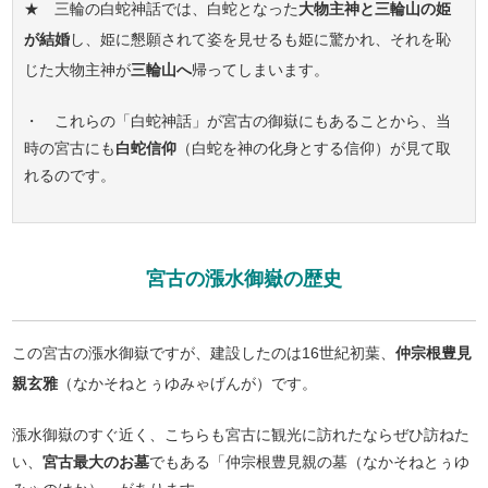
★ 三輪の白蛇神話では、白蛇となった
大物主神と三輪山の姫
が結婚
し、姫に懇願されて姿を見せるも姫に驚かれ、それを恥
じた大物主神が
三輪山へ
帰ってしまいます。
・ これらの「白蛇神話」が宮古の御嶽にもあることから、当
時の宮古にも
白蛇信仰
（白蛇を神の化身とする信仰）が見て取
れるのです。
宮古の漲水御嶽の歴史
この宮古の漲水御嶽ですが、建設したのは16世紀初葉、
仲宗根豊見
親玄雅
（なかそねとぅゆみゃげんが）です。
漲水御嶽のすぐ近く、こちらも宮古に観光に訪れたならぜひ訪ねた
い、
宮古最大のお墓
でもある「仲宗根豊見親の墓（なかそねとぅゆ