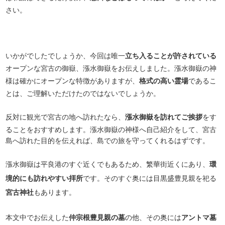
さい。
いかがでしたでしょうか、今回は唯一
立ち入ることが許されている
オープンな宮古の御嶽、漲水御嶽をお伝えしました。漲水御嶽の神
様は確かにオープンな特徴がありますが、
格式の高い霊場
であるこ
とは、ご理解いただけたのではないでしょうか。
反対に観光で宮古の地へ訪れたなら、
漲水御嶽を訪れてご挨拶
をす
ることをおすすめします。漲水御嶽の神様へ自己紹介をして、宮古
島へ訪れた目的を伝えれば、島での旅を守ってくれるはずです。
漲水御嶽は平良港のすぐ近くでもあるため、繁華街近くにあり、
環
境的にも訪れやすい拝所
です。そのすぐ奥には目黒盛豊見親を祀る
宮古神社
もあります。
本文中でお伝えした
仲宗根豊見親の墓
の他、その奥には
アントマ墓