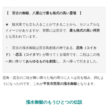
【 宮古の御嶽、八重山で最も格式の高い霊場 】
★ 観光客でも立ち入ることができることから、カジュアルな
イメージがありますが、実際には宮古で、
最も格式の高い拝所
とも言われています。
・ 宮古の漲水御嶽は宮古島創造の神である、
恋角（コイカ
ド）・恋玉（コイタマ）
が降りてくる場所です。二柱はこの地
へ舞い降りて
あらゆるものを創造
し、天へ帰って行きました。
恋角・恋玉の二柱が舞い降りた地の周りに人々は石を積み、拝むよ
うになったのです。これが
平良市西里の漲水御嶽
となります。
漲水御嶽のもうひとつの伝説