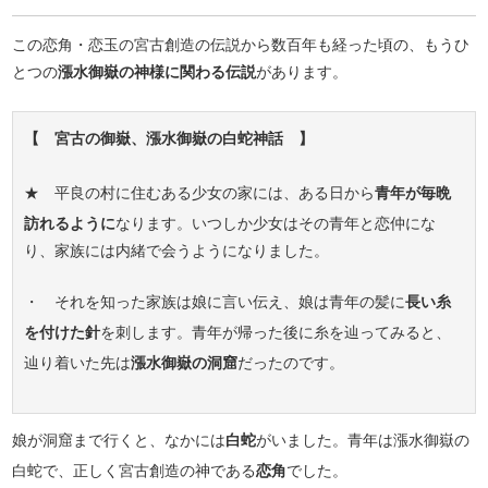
この恋角・恋玉の宮古創造の伝説から数百年も経った頃の、もうひ
とつの
漲水御嶽の神様に関わる伝説
があります。
【 宮古の御嶽、漲水御嶽の白蛇神話 】
★ 平良の村に住むある少女の家には、ある日から
青年が毎晩
訪れるように
なります。いつしか少女はその青年と恋仲にな
り、家族には内緒で会うようになりました。
・ それを知った家族は娘に言い伝え、娘は青年の髪に
長い糸
を付けた針
を刺します。青年が帰った後に糸を辿ってみると、
辿り着いた先は
漲水御嶽の洞窟
だったのです。
娘が洞窟まで行くと、なかには
白蛇
がいました。青年は漲水御嶽の
白蛇で、正しく宮古創造の神である
恋角
でした。