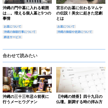
沖縄の門中墓に入れる範囲
宮古のお墓に伝わるマムヤ
は…。増える個人墓と5つの
の伝説！美女に起きた悲劇
事情
とは
お墓について
お墓について
沖縄の御願行事について
沖縄の御嶽や史跡について
葬送サービス
合わせて読みたい
沖縄の三十三年忌☆前夜に
【沖縄の焼香】四十九日の
行うメーヒウグァン
仏壇。新調する時の拝み方