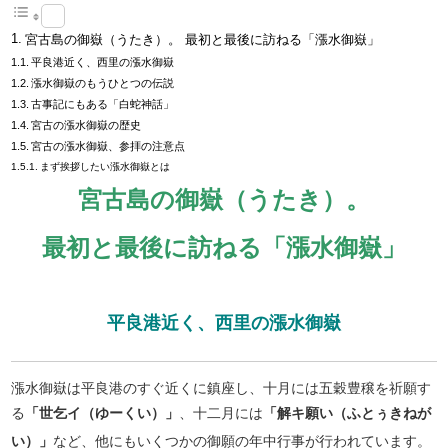
宮古島の御嶽（うたき）。 最初と最後に訪ねる「漲水御嶽」
平良港近く、西里の漲水御嶽
漲水御嶽のもうひとつの伝説
古事記にもある「白蛇神話」
宮古の漲水御嶽の歴史
宮古の漲水御嶽、参拝の注意点
まず挨拶したい漲水御嶽とは
宮古島の御嶽（うたき）。
最初と最後に訪ねる「漲水御嶽」
平良港近く、西里の漲水御嶽
漲水御嶽は平良港のすぐ近くに鎮座し、十月には五穀豊穣を祈願す
る
「世乞イ（ゆーくい）」
、十二月には
「解キ願い（ふとぅきねが
い）」
など、他にもいくつかの御願の年中行事が行われています。