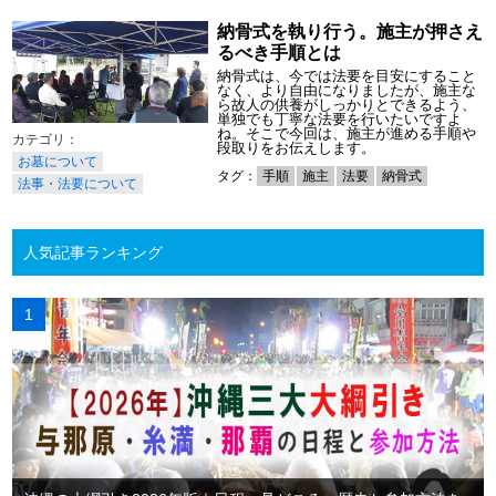
納骨式を執り行う。施主が押さえ
るべき手順とは
納骨式は、今では法要を目安にすること
なく、より自由になりましたが、施主な
ら故人の供養がしっかりとできるよう、
単独でも丁寧な法要を行いたいですよ
ね。そこで今回は、施主が進める手順や
段取りをお伝えします。
お墓について
タグ：
手順
施主
法要
納骨式
法事・法要について
人気記事ランキング