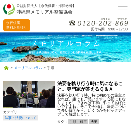
公益財団法人【永代供養・海洋散骨】
togg
沖縄県メモリアル整備協会
navi
永代供養
無料お見積り
受付時間 9:00～17:00
>
メモリアルコラム
>
手順
法要を執り行う時に気になるこ
と。専門家が答えるＱ＆Ａ
法要を執り行う時、特に初めての施主と
なれば、誰でも戸惑いますし心配にもな
りますが、できれば丁寧に弔ってあげた
いですよね。そこで今回は、法要につい
て多い質問から、いくつかをピックアッ
プして解説します。
法事・法要について
タグ：
手順
施主
法要