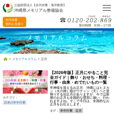
公益財団法人【永代供養・海洋散骨】
togg
沖縄県メモリアル整備協会
navi
永代供養
無料お見積り
受付時間 9:00～17:00
>
メモリアルコラム
>
正月
【2026年版】正月にやること完
全ガイド｜飾り・おせち・料理・
行事・由来・めでたいもの一覧
年神様を迎えるお正月、沖縄にはヒヌカ
ン（火の神）様がウティン（天）へと里
帰りする旧正月がありますが、今では新
暦のお正月も全国的な慣習に倣い、行わ
れますよね。そこで今日は、全国的なお
日本の年中行事
正月をお伝えします。
タグ：
年中行事
正月