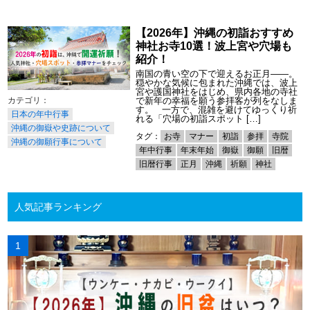
【2026年】沖縄の初詣おすすめ
神社お寺10選！波上宮や穴場も
紹介！
南国の青い空の下で迎えるお正月――。
穏やかな気候に包まれた沖縄では、波上
宮や護国神社をはじめ、県内各地の寺社
で新年の幸福を願う参拝客が列をなしま
す。 一方で、混雑を避けてゆっくり祈
日本の年中行事
れる「穴場の初詣スポット […]
沖縄の御嶽や史跡について
タグ：
お寺
マナー
初詣
参拝
寺院
沖縄の御願行事について
年中行事
年末年始
御嶽
御願
旧暦
旧暦行事
正月
沖縄
祈願
神社
人気記事ランキング