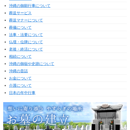
沖縄の御願行事について
葬送サービス
葬送マナーについて
葬儀について
法事・法要について
仏壇・位牌について
老後・終活について
相続について
沖縄の御嶽や史跡について
沖縄の昔話
お金について
介護について
日本の年中行事