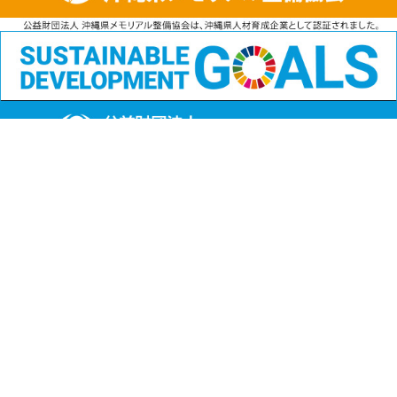
公益財団法人
沖縄県メモリアル整備協会
〒901-1111 沖縄県島尻郡南風原町字兼城123番地
FAX:098-901-4720