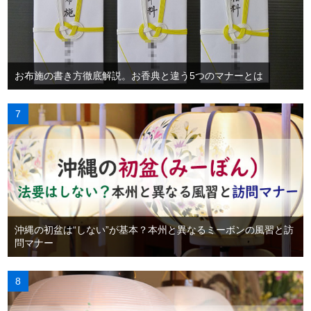
お布施の書き方徹底解説。お香典と違う5つのマナーとは
沖縄の初盆は“しない”が基本？本州と異なるミーボンの風習と訪
問マナー