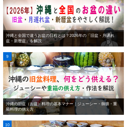
沖縄と全国で違うお盆の日程とは？2026年の「旧盆・月遅れ
盆・新暦盆」を解説
沖縄の旧盆（お盆）料理の基本マナー｜ジューシー・御膳・重
箱料理の供え方