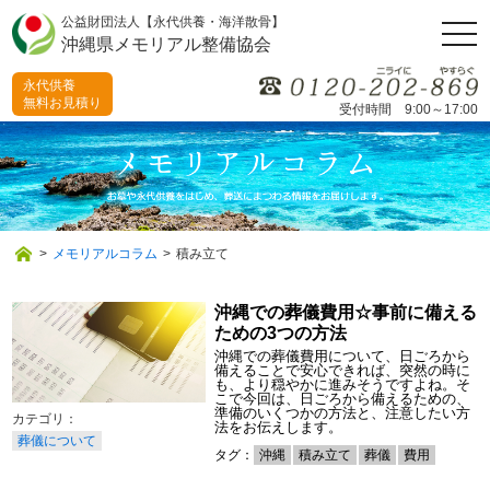
公益財団法人【永代供養・海洋散骨】
togg
沖縄県メモリアル整備協会
navi
永代供養
無料お見積り
受付時間 9:00～17:00
>
メモリアルコラム
>
積み立て
沖縄での葬儀費用☆事前に備える
ための3つの方法
沖縄での葬儀費用について、日ごろから
備えることで安心できれば、突然の時に
も、より穏やかに進みそうですよね。そ
こで今回は、日ごろから備えるための、
準備のいくつかの方法と、注意したい方
法をお伝えします。
葬儀について
タグ：
沖縄
積み立て
葬儀
費用