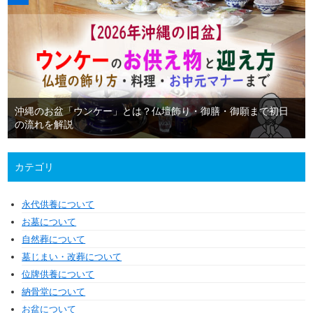
沖縄のお盆「ウンケー」とは？仏壇飾り・御膳・御願まで初日
の流れを解説
カテゴリ
永代供養について
お墓について
自然葬について
墓じまい・改葬について
位牌供養について
納骨堂について
お盆について