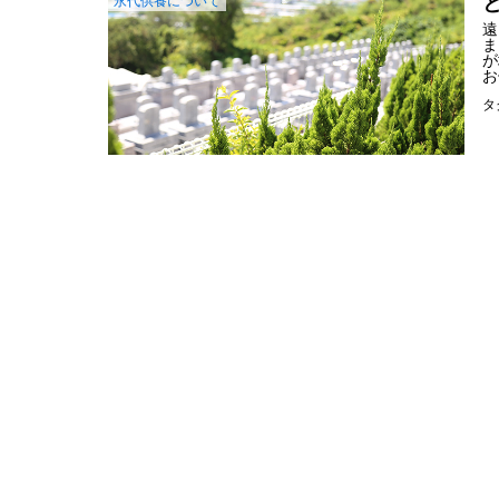
永代供養について
遠
ま
が
お
タ