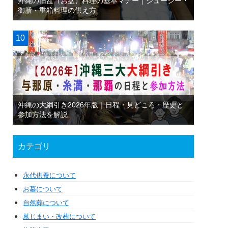
沖縄の旧盆（お盆）料理の基本マナー｜ジューシー・
御膳・重箱料理の供え方
沖縄の大綱引き2026年版｜日程・見どころ・歴史と
参加方法を解説
カテゴリ
永代供養について
お墓について
自然葬について
墓じまい・改葬について