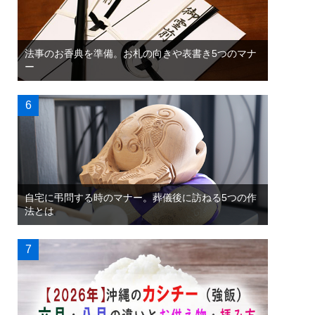
法事のお香典を準備。お札の向きや表書き5つのマナ
ー
自宅に弔問する時のマナー。葬儀後に訪ねる5つの作
法とは