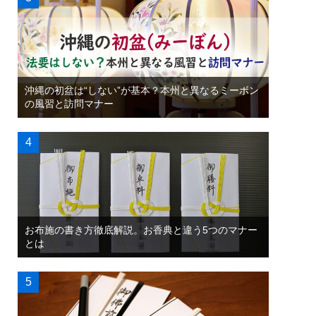
沖縄の初盆は“しない”が基本？本州と異なるミーボン
の風習と訪問マナー
お布施の書き方徹底解説。お香典と違う5つのマナー
とは