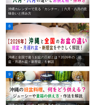
沖縄カレンダーで見る「カシチー」｜六月・八月の意
味合いと拝み方
沖縄と全国で違うお盆の日程とは？2026年の「旧
盆・月遅れ盆・新暦盆」を解説