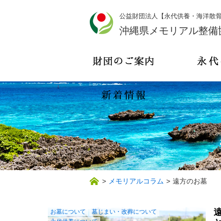
公益財団法人【永代供養・海洋散
沖縄県メモリアル整備
>
メモリアルコラム
>
遠方のお墓
お墓について
墓じまい・改葬について