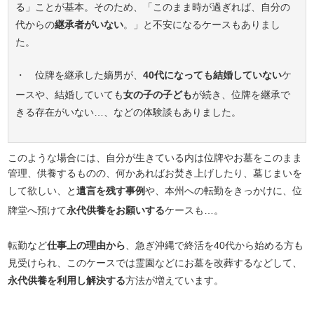
る」ことが基本。そのため、「このまま時が過ぎれば、自分の
代からの
継承者がいない
。」と不安になるケースもありまし
た。
・ 位牌を継承した嫡男が、
40代になっても結婚していない
ケ
ースや、結婚していても
女の子の子ども
が続き、位牌を継承で
きる存在がいない…、などの体験談もありました。
このような場合には、自分が生きている内は位牌やお墓をこのまま
管理、供養するものの、何かあればお焚き上げしたり、墓じまいを
して欲しい、と
遺言を残す事例
や、本州への転勤をきっかけに、位
牌堂へ預けて
永代供養をお願いする
ケースも…。
転勤など
仕事上の理由から
、急ぎ沖縄で終活を40代から始める方も
見受けられ、このケースでは霊園などにお墓を改葬するなどして、
永代供養を利用し解決する
方法が増えています。