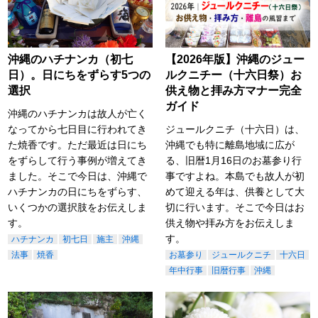
沖縄のハチナンカ（初七
【2026年版】沖縄のジュー
日）。日にちをずらす5つの
ルクニチー（十六日祭）お
選択
供え物と拝み方マナー完全
ガイド
沖縄のハチナンカは故人が亡く
なってから七日目に行われてき
ジュールクニチ（十六日）は、
た焼香です。ただ最近は日にち
沖縄でも特に離島地域に広が
をずらして行う事例が増えてき
る、旧暦1月16日のお墓参り行
ました。そこで今日は、沖縄で
事ですよね。本島でも故人が初
ハチナンカの日にちをずらす、
めて迎える年は、供養として大
いくつかの選択肢をお伝えしま
切に行います。そこで今日はお
す。
供え物や拝み方をお伝えしま
す。
ハチナンカ
初七日
施主
沖縄
法事
焼香
お墓参り
ジュールクニチ
十六日
年中行事
旧暦行事
沖縄