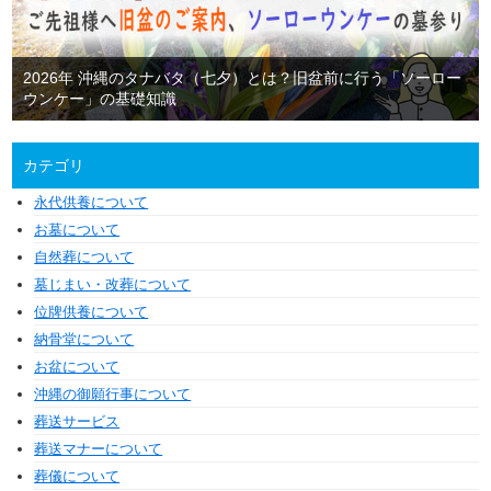
2026年 沖縄のタナバタ（七夕）とは？旧盆前に行う「ソーロー
ウンケー」の基礎知識
カテゴリ
永代供養について
お墓について
自然葬について
墓じまい・改葬について
位牌供養について
納骨堂について
お盆について
沖縄の御願行事について
葬送サービス
葬送マナーについて
葬儀について