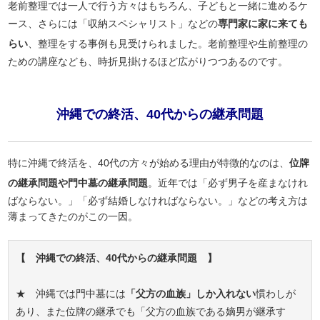
老前整理では一人で行う方々はもちろん、子どもと一緒に進めるケ
ース、さらには「収納スペシャリスト」などの
専門家に家に来ても
らい
、整理をする事例も見受けられました。老前整理や生前整理の
ための講座なども、時折見掛けるほど広がりつつあるのです。
沖縄での終活、40代からの継承問題
特に沖縄で終活を、40代の方々が始める理由が特徴的なのは、
位牌
の継承問題や門中墓の継承問題
。近年では「必ず男子を産まなけれ
ばならない。」「必ず結婚しなければならない。」などの考え方は
薄まってきたのがこの一因。
【 沖縄での終活、40代からの継承問題 】
★ 沖縄では門中墓には
「父方の血族」しか入れない
慣わしが
あり、また位牌の継承でも「父方の血族である嫡男が継承す