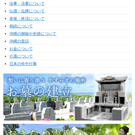
法事・法要について
仏壇・位牌について
老後・終活について
相続について
沖縄の御嶽や史跡について
沖縄の昔話
お金について
介護について
日本の年中行事