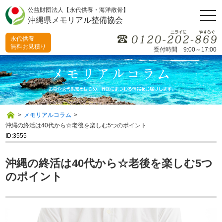
公益財団法人【永代供養・海洋散骨】
togg
沖縄県メモリアル整備協会
navi
永代供養
無料お見積り
受付時間 9:00～17:00
>
メモリアルコラム
>
沖縄の終活は40代から☆老後を楽しむ5つのポイント
ID:3555
沖縄の終活は40代から☆老後を楽しむ5つ
のポイント