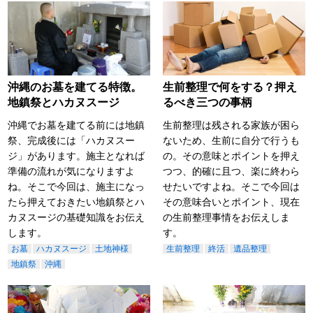
沖縄のお墓を建てる特徴。
生前整理で何をする？押え
地鎮祭とハカヌスージ
るべき三つの事柄
沖縄でお墓を建てる前には地鎮
生前整理は残される家族が困ら
祭、完成後には「ハカヌスー
ないため、生前に自分で行うも
ジ」があります。施主となれば
の。その意味とポイントを押え
準備の流れが気になりますよ
つつ、的確に且つ、楽に終わら
ね。そこで今回は、施主になっ
せたいですよね。そこで今回は
たら押えておきたい地鎮祭とハ
その意味合いとポイント、現在
カヌスージの基礎知識をお伝え
の生前整理事情をお伝えしま
します。
す。
お墓
ハカヌスージ
土地神様
生前整理
終活
遺品整理
地鎮祭
沖縄