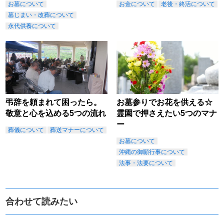
お墓について
お金について
老後・終活について
墓じまい・改葬について
永代供養について
弔辞を頼まれて困ったら。
お墓参りでお花を供える☆
敬意と心を込める5つの流れ
霊園で押さえたい5つのマナ
ー
葬儀について
葬送マナーについて
お墓について
沖縄の御願行事について
法事・法要について
合わせて読みたい