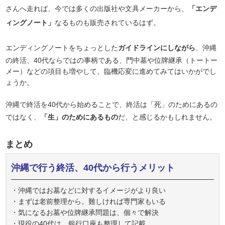
さんへ走れば、今では多くの出版社や文具メーカーから、
「エンデ
ィングノート」
なるものも販売されているはず。
エンディングノートをちょっとした
ガイドラインにしながら
、沖縄
の終活、40代ならではの事柄である、門中墓や位牌継承（トートー
メー）などの項目も増やして、臨機応変に進めてみてはいかがでし
ょうか。
沖縄で終活を40代から始めることで、終活は「死」のためにあるの
ではなく、
「生」のためにあるもの
だ、と感じるかもしれません。
まとめ
沖縄で行う終活、40代から行うメリット
・沖縄ではお墓などに対するイメージがより良い
・まずは老前整理から。難しければ専門家もいる
・気になるお墓や位牌継承問題は、個々で解決
・現役の40代は、銀行口座も整理して記載