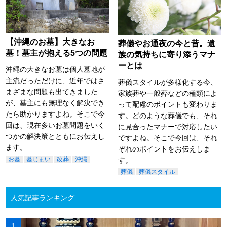
【沖縄のお墓】大きなお
葬儀やお通夜の今と昔。遺
墓！墓主が抱える5つの問題
族の気持ちに寄り添うマナ
ーとは
沖縄の大きなお墓は個人墓地が
主流だっただけに、近年ではさ
葬儀スタイルが多様化する今、
まざまな問題も出てきました
家族葬や一般葬などの種類によ
が、墓主にも無理なく解決でき
って配慮のポイントも変わりま
たら助かりますよね。そこで今
す。どのような葬儀でも、それ
回は、現在多いお墓問題をいく
に見合ったマナーで対応したい
つかの解決策とともにお伝えし
ですよね。そこで今回は、それ
ます。
ぞれのポイントをお伝えしま
お墓
墓じまい
改葬
沖縄
す。
葬儀
葬儀スタイル
人気記事ランキング