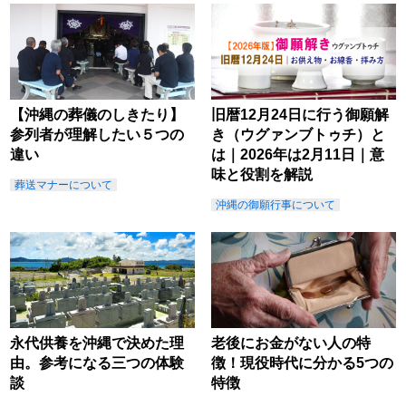
【沖縄の葬儀のしきたり】
旧暦12月24日に行う御願解
参列者が理解したい５つの
き（ウグァンブトゥチ）と
違い
は｜2026年は2月11日｜意
味と役割を解説
葬送マナーについて
沖縄の御願行事について
永代供養を沖縄で決めた理
老後にお金がない人の特
由。参考になる三つの体験
徴！現役時代に分かる5つの
談
特徴