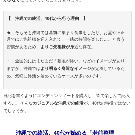
が少なく
なってきていることがあります。
【 沖縄での終活、40代から行う理由 】
★ そもそも沖縄では墓前に集まり食事をしたり、お盆や旧正
月ではご先祖様を迎え入れて、一緒の時間を楽しむ…、と言う
習慣があるため、
よりご先祖様が身近
な存在。
・ 全国的にはまだまだ「墓地が怖い」などのイメージがあり
ますが、沖縄では
より明るく身近なイメージ
が定着しているた
め、気軽に終活を始めているケースが多いのです。
日記を書くようにエンディングノートを購入し、皆で楽しんで記入
する…、そんな
カジュアルな沖縄での終活
が、40代の特徴ではない
でしょうか。
沖縄での終活、40代が始める「老前整理」