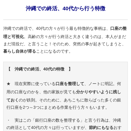
沖縄での終活、40代から行う特徴
沖縄での終活で、40代の方々が行う最も特徴的な事柄は、
口座の整
理と可視化
。高齢の方々が行う終活と大きく違うのは、本人がまだ
まだ現役だ、と言うこと！そのため、突然の事が起きてしまうと、
暮らし自体が滞る
ことになるのです。
【 沖縄での終活、40代の特徴 】
★ 現在実際に使っている
口座を整理して
、ノートに明記。何
用の口座なのかを、他の家族が見ても
分かりやすいように残し
ておく
のが鉄則。そのために、あちこちに散らばった多くの銀
行口座を2つ～3つにまとめる作業を行う方々もいます。
・ 実はこの「銀行口座の数を整理する」と言う行為は、沖縄
の終活として40代の方々は行っていますが、
節約にもなる
おす