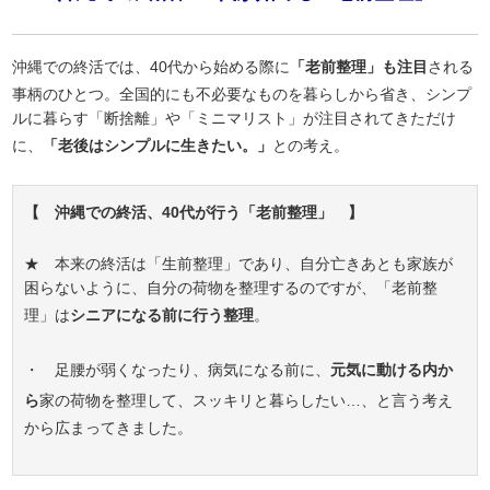
沖縄での終活では、40代から始める際に
「老前整理」も注目
される
事柄のひとつ。全国的にも不必要なものを暮らしから省き、シンプ
ルに暮らす「断捨離」や「ミニマリスト」が注目されてきただけ
に、
「老後はシンプルに生きたい。」
との考え。
【 沖縄での終活、40代が行う「老前整理」 】
★ 本来の終活は「生前整理」であり、自分亡きあとも家族が
困らないように、自分の荷物を整理するのですが、「老前整
理」は
シニアになる前に行う整理
。
・ 足腰が弱くなったり、病気になる前に、
元気に動ける内か
ら
家の荷物を整理して、スッキリと暮らしたい…、と言う考え
から広まってきました。