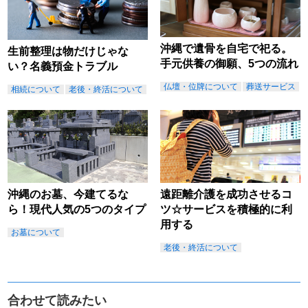
沖縄で遺骨を自宅で祀る。
生前整理は物だけじゃな
手元供養の御願、5つの流れ
い？名義預金トラブル
仏壇・位牌について
葬送サービス
相続について
老後・終活について
沖縄のお墓、今建てるな
遠距離介護を成功させるコ
ら！現代人気の5つのタイプ
ツ☆サービスを積極的に利
用する
お墓について
老後・終活について
合わせて読みたい