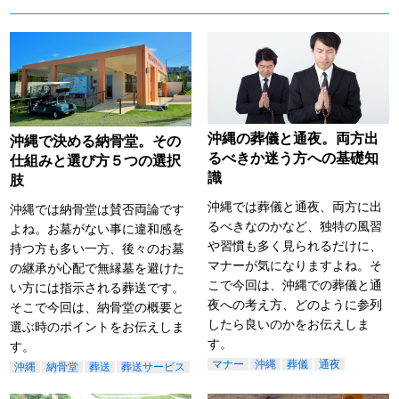
沖縄の葬儀と通夜。両方出
沖縄で決める納骨堂。その
るべきか迷う方への基礎知
仕組みと選び方５つの選択
識
肢
沖縄では葬儀と通夜、両方に出
沖縄では納骨堂は賛否両論です
るべきなのかなど、独特の風習
よね。お墓がない事に違和感を
や習慣も多く見られるだけに、
持つ方も多い一方、後々のお墓
マナーが気になりますよね。そ
の継承が心配で無縁墓を避けた
こで今回は、沖縄での葬儀と通
い方には指示される葬送です。
夜への考え方、どのように参列
そこで今回は、納骨堂の概要と
したら良いのかをお伝えしま
選ぶ時のポイントをお伝えしま
す。
す。
マナー
沖縄
葬儀
通夜
沖縄
納骨堂
葬送
葬送サービス