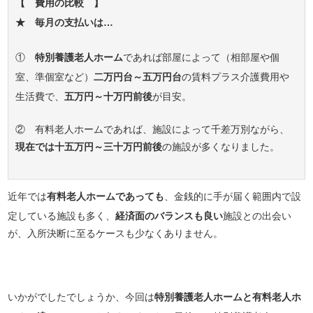
【 費用の比較 】
★ 毎月の支払いは…
①
特別養護老人ホーム
であれば部屋によって（相部屋や個
室、準個室など）
二万円台～五万円台
の賃料プラス介護費用や
生活費で、
五万円～十万円前後
が目安。
② 有料老人ホームであれば、施設によって千差万別ながら、
現在では十五万円～三十万円前後
の施設が多くなりました。
近年では
有料老人ホームであっても
、金銭的に手が届く範囲内で設
定している施設も多く、
経済面のバランスも良い
施設との出会い
が、入所決断に至るケースも少なくありません。
いかがでしたでしょうか、今回は
特別養護老人ホームと有料老人ホ