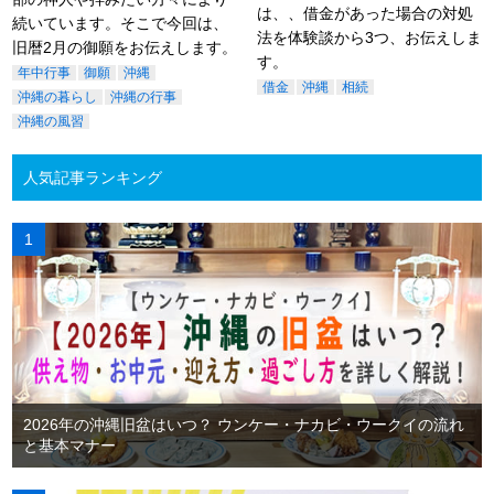
は、、借金があった場合の対処
続いています。そこで今回は、
法を体験談から3つ、お伝えしま
旧暦2月の御願をお伝えします。
す。
年中行事
御願
沖縄
借金
沖縄
相続
沖縄の暮らし
沖縄の行事
沖縄の風習
人気記事ランキング
2026年の沖縄旧盆はいつ？ ウンケー・ナカビ・ウークイの流れ
と基本マナー