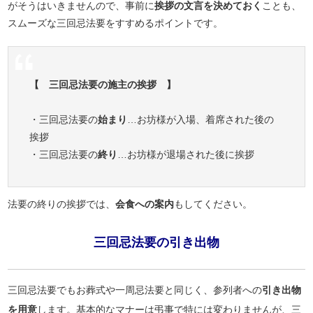
がそうはいきませんので、事前に
挨拶の文言を決めておく
ことも、
スムーズな三回忌法要をすすめるポイントです。
【 三回忌法要の施主の挨拶 】
・三回忌法要の
始まり
…お坊様が入場、着席された後の
挨拶
・三回忌法要の
終り
…お坊様が退場された後に挨拶
法要の終りの挨拶では、
会食への案内
もしてください。
三回忌法要の引き出物
三回忌法要でもお葬式や一周忌法要と同じく、参列者への
引き出物
を用意
します。基本的なマナーは弔事で特には変わりませんが、三