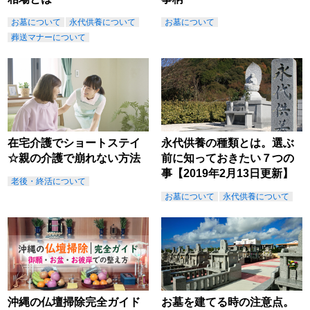
お墓について
永代供養について
お墓について
葬送マナーについて
在宅介護でショートステイ
永代供養の種類とは。選ぶ
☆親の介護で崩れない方法
前に知っておきたい７つの
事【2019年2月13日更新】
老後・終活について
お墓について
永代供養について
沖縄の仏壇掃除完全ガイド
お墓を建てる時の注意点。