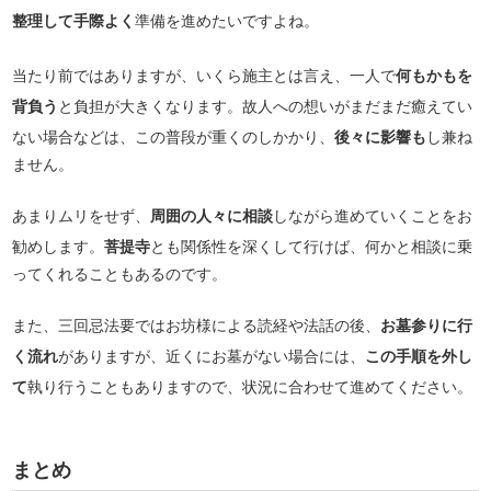
整理して手際よく
準備を進めたいですよね。
当たり前ではありますが、いくら施主とは言え、一人で
何もかもを
背負う
と負担が大きくなります。故人への想いがまだまだ癒えてい
ない場合などは、この普段が重くのしかかり、
後々に影響も
し兼ね
ません。
あまりムリをせず、
周囲の人々に相談
しながら進めていくことをお
勧めします。
菩提寺
とも関係性を深くして行けば、何かと相談に乗
ってくれることもあるのです。
また、三回忌法要ではお坊様による読経や法話の後、
お墓参りに行
く流れ
がありますが、近くにお墓がない場合には、
この手順を外し
て
執り行うこともありますので、状況に合わせて進めてください。
まとめ