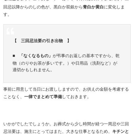
回忌以降からのしの色が、黒白か双銀から
青白か黄白
に変化しま
す。
【 三回忌法要の引き出物 】
■
「なくなるもの」
が弔事のお返しの基本ですから、乾
物（のりやお茶が多いです。）や日用品（洗剤など）が
適切かもしれません。
事前に用意して当日にお渡ししますので、お供えの金額を考慮する
ことなく、
一律でまとめて準備
しておきます。
いかがでしたでしょうか。お葬式から少し時間が経つ一周忌や三回
忌法要は、施主にとってはまた、大きな仕事となるため、
キチンと