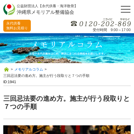
公益財団法人【永代供養・海洋散骨】
togg
沖縄県メモリアル整備協会
navi
永代供養
無料お見積り
受付時間 9:00～17:00
>
メモリアルコラム
>
三回忌法要の進め方。施主が行う段取りと７つの手順
ID:1941
三回忌法要の進め方。施主が行う段取りと
７つの手順