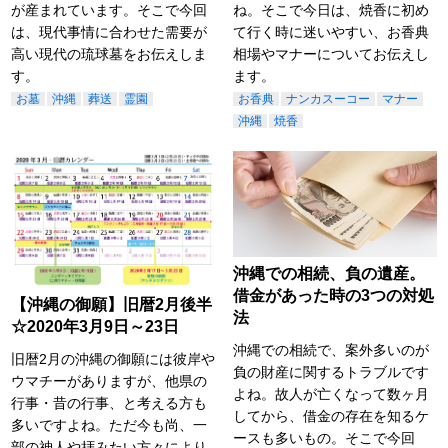
が産まれています。そこで今回
ね。そこで今日は、焼香に初め
は、現代事情に合わせた需要が
て行く時に迷いやすい、お香典
高い現代の琉球墓をお伝えしま
相場やマナーについてお伝えし
す。
ます。
お墓
沖縄
葬送
霊園
お香典
ナンカスーコー
マナー
沖縄
焼香
沖縄での相続、負の遺産。
借金があった時の3つの対処
【沖縄の御願】旧暦2月後半
法
☆2020年3月9日～23日
沖縄での相続で、案外多いのが
旧暦2月の沖縄の御願には彼岸や
負の財産に関するトラブルです
ウマチーがありますが、他県の
よね。故人が亡くなって数ヶ月
行事・昔の行事、と考える方も
してから、借金の存在を知るケ
多いですよね。ただ今も尚、一
ースも多いもの。そこで今回
部の神人や拝みたい方々により