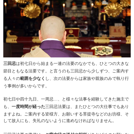
三回忌
は初七日から始まる一連の法要のなかでも、ひとつの大きな
節目ともなる法要です。と言うのも三回忌から少しずつ、ご案内す
る人々の
範囲を少なく
し、次の法要からは家族や親族のみで執り行
う事例が多いからです。
初七日や四十九日、一周忌…、と様々な法事を経験してきた施主で
も、
一度時間が経った
三回忌法要は、またひとつの大仕事でもあり
ますよね。ご案内する皆様方、お願いする菩提寺などのお坊様、そ
して故人にも、失礼のないように進めなければなりません。