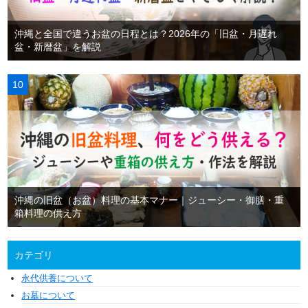
沖縄と全国で違うお盆の日程とは？2026年の「旧盆・月遅れ
盆・新暦盆」を解説
沖縄の旧盆（お盆）料理の基本マナー｜ジューシー・御膳・重
箱料理の供え方
カテゴリ
永代供養について
お墓について