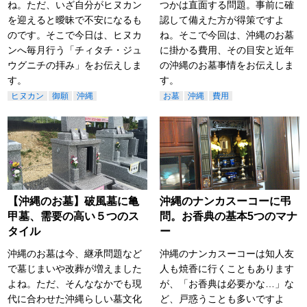
ね。ただ、いざ自分がヒヌカン
つかは直面する問題。事前に確
を迎えると曖昧で不安になるも
認して備えた方が得策ですよ
のです。そこで今日は、ヒヌカ
ね。そこで今回は、沖縄のお墓
ンへ毎月行う「チィタチ・ジュ
に掛かる費用、その目安と近年
ウグニチの拝み」をお伝えしま
の沖縄のお墓事情をお伝えしま
す。
す。
ヒヌカン
御願
沖縄
お墓
沖縄
費用
【沖縄のお墓】破風墓に亀
沖縄のナンカスーコーに弔
甲墓、需要の高い５つのス
問。お香典の基本5つのマナ
タイル
ー
沖縄のお墓は今、継承問題など
沖縄のナンカスーコーは知人友
で墓じまいや改葬が増えました
人も焼香に行くこともあります
よね。ただ、そんななかでも現
が、「お香典は必要かな…」な
代に合わせた沖縄らしい墓文化
ど、戸惑うことも多いですよ