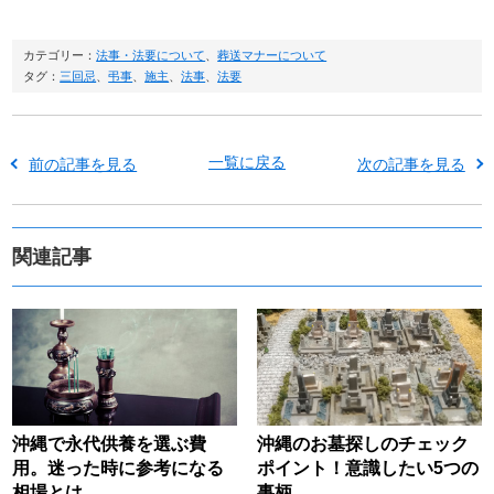
カテゴリー：
法事・法要について
、
葬送マナーについて
タグ：
三回忌
、
弔事
、
施主
、
法事
、
法要
一覧に戻る
前の記事を見る
次の記事を見る
関連記事
沖縄で永代供養を選ぶ費
沖縄のお墓探しのチェック
用。迷った時に参考になる
ポイント！意識したい5つの
相場とは
事柄