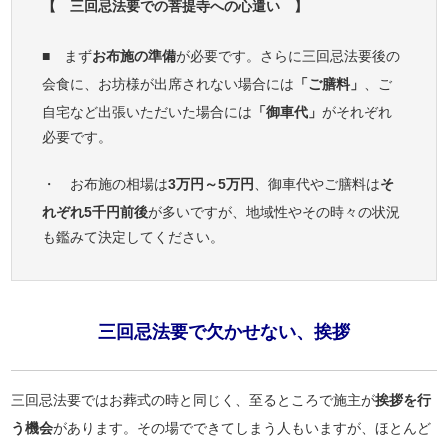
【 三回忌法要での菩提寺への心遣い 】
■ まず
お布施の準備
が必要です。さらに三回忌法要後の
会食に、お坊様が出席されない場合には
「ご膳料」
、ご
自宅など出張いただいた場合には
「御車代」
がそれぞれ
必要です。
・ お布施の相場は
3万円～5万円
、御車代やご膳料は
そ
れぞれ5千円前後
が多いですが、地域性やその時々の状況
も鑑みて決定してください。
三回忌法要で欠かせない、挨拶
三回忌法要ではお葬式の時と同じく、至るところで施主が
挨拶を行
う機会
があります。その場でできてしまう人もいますが、ほとんど