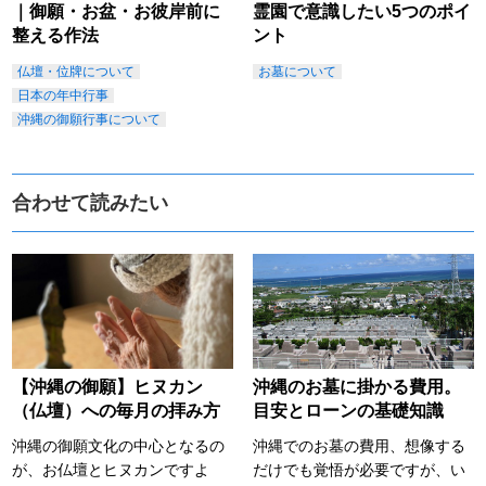
｜御願・お盆・お彼岸前に
霊園で意識したい5つのポイ
整える作法
ント
仏壇・位牌について
お墓について
日本の年中行事
沖縄の御願行事について
合わせて読みたい
【沖縄の御願】ヒヌカン
沖縄のお墓に掛かる費用。
（仏壇）への毎月の拝み方
目安とローンの基礎知識
沖縄の御願文化の中心となるの
沖縄でのお墓の費用、想像する
が、お仏壇とヒヌカンですよ
だけでも覚悟が必要ですが、い