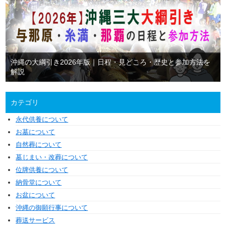
沖縄の大綱引き2026年版｜日程・見どころ・歴史と参加方法を
解説
カテゴリ
永代供養について
お墓について
自然葬について
墓じまい・改葬について
位牌供養について
納骨堂について
お盆について
沖縄の御願行事について
葬送サービス