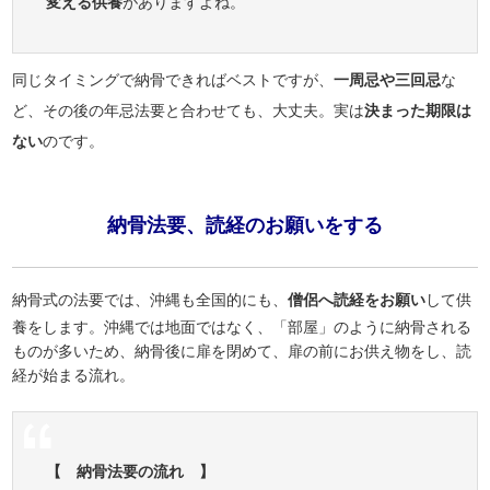
変える供養
がありますよね。
同じタイミングで納骨できればベストですが、
一周忌や三回忌
な
ど、その後の年忌法要と合わせても、大丈夫。実は
決まった期限は
ない
のです。
納骨法要、読経のお願いをする
納骨式の法要では、沖縄も全国的にも、
僧侶へ読経をお願い
して供
養をします。沖縄では地面ではなく、「部屋」のように納骨される
ものが多いため、納骨後に扉を閉めて、扉の前にお供え物をし、読
経が始まる流れ。
【 納骨法要の流れ 】