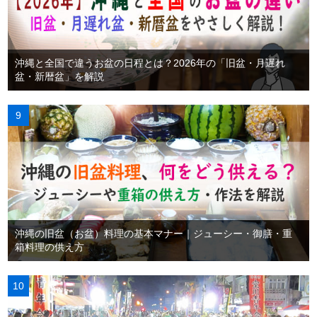
沖縄と全国で違うお盆の日程とは？2026年の「旧盆・月遅れ
盆・新暦盆」を解説
沖縄の旧盆（お盆）料理の基本マナー｜ジューシー・御膳・重
箱料理の供え方