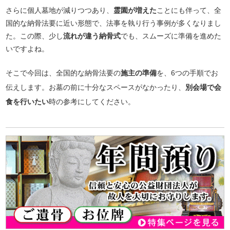
さらに個人墓地が減りつつあり、
霊園が増えた
ことにも伴って、全
国的な納骨法要に近い形態で、法事を執り行う事例が多くなりまし
た。この際、少し
流れが違う納骨式
でも、スムーズに準備を進めた
いですよね。
そこで今回は、全国的な納骨法要の
施主の準備
を、6つの手順でお
伝えします。お墓の前に十分なスペースがなかったり、
別会場で会
食を行いたい
時の参考にしてください。