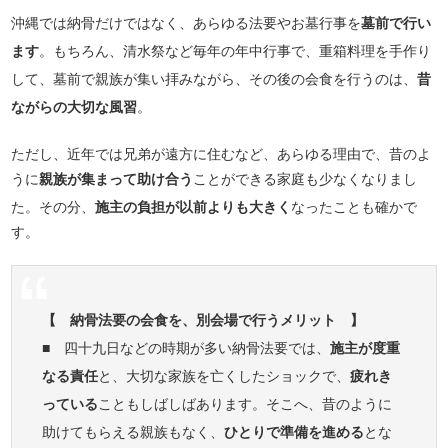
沖縄では納骨だけではなく、あらゆる法要やお墓行事を
墓前で行い
ます
。もちろん、清水祭など毎年の年中行事で、重箱料理を手作り
して、墓前で親族が集い拝みながら、その後の会食を行うのは、
昔
ながらの大切な風習
。
ただし、近年では兄弟が遠方に住むなど、あらゆる理由で、昔のよ
うに
親族が集まって助け合う
ことができる家庭も少なくなりまし
た。その分、
施主の負担が以前よりも大きく
なったことも確かで
す。
【 納骨法要の会食を、別会場で行うメリット 】
■ 四十九日などの時期が多い納骨法要では、
施主が度重
なる責任
と、大切な家族を亡くしたショックで、
疲れき
っている
こともしばしばあります。そこへ、昔のように
助けてもらえる親族もなく、
ひとりで準備を進める
とな