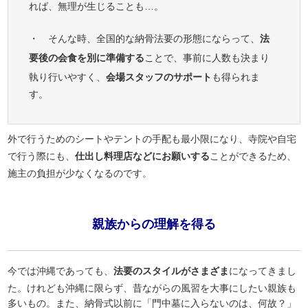
れば、無理が生じることも…。
・ そんな時、全国的な納骨法要の形態にならって、
法
要後の会食を別に準備する
ことで、事前に人数も決まり
執り行いやすく、
会場スタッフのサポート
も得られま
す。
外で行うためのシートやテントの手配も最小限になり、寺院や自宅
で行う際にも、
仕出し料理店などにお願いする
ことができるため、
施主の負担が少なくなるのです。
親族からの理解を得る
今では沖縄であっても、
法要のスタイルがさまざま
になってきまし
た。けれども沖縄に限らず、昔ながらの風習を大事にしたい親族も
多いもの。また、納骨式以前に「門中墓に入らないのは、何故？」