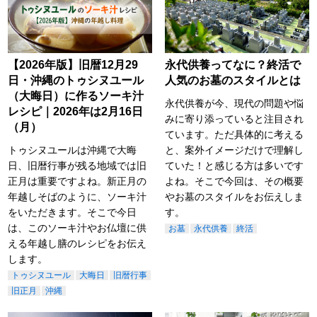
【2026年版】旧暦12月29
永代供養ってなに？終活で
日・沖縄のトゥシヌユール
人気のお墓のスタイルとは
（大晦日）に作るソーキ汁
永代供養が今、現代の問題や悩
レシピ｜2026年は2月16日
みに寄り添っていると注目され
（月）
ています。ただ具体的に考える
トゥシヌユールは沖縄で大晦
と、案外イメージだけで理解し
日、旧暦行事が残る地域では旧
ていた！と感じる方は多いです
正月は重要ですよね。新正月の
よね。そこで今回は、その概要
年越しそばのように、ソーキ汁
やお墓のスタイルをお伝えしま
をいただきます。そこで今日
す。
は、このソーキ汁やお仏壇に供
お墓
永代供養
終活
える年越し膳のレシピをお伝え
します。
トゥシヌユール
大晦日
旧暦行事
旧正月
沖縄