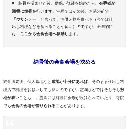
■ 納骨を済ませた後、僧侶が読経を始めたら、
会葬者が
順番に焼香
を行います。沖縄ではその後、お墓の前で
「ウサンデー」
と言って、お供え物を食べる（今では仕
出し料理などを食べることが多い）のですが、全国的に
は、
ここから会食会場へ移動
します。
納骨後の会食会場を決める
納骨法要後、個人墓地など
敷地が十分にあれば
、そのまま仕出し料
理店で料理をお願いしても良いのですが、霊園などではそもそも
敷
地が狭い
ことも…。霊園には施設に会場が設けられていたり、寺院
でも
会食の会場が借りられる
ことがあります。