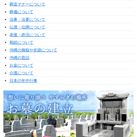
葬送マナーについて
葬儀について
法事・法要について
仏壇・位牌について
老後・終活について
相続について
沖縄の御嶽や史跡について
沖縄の昔話
お金について
介護について
日本の年中行事