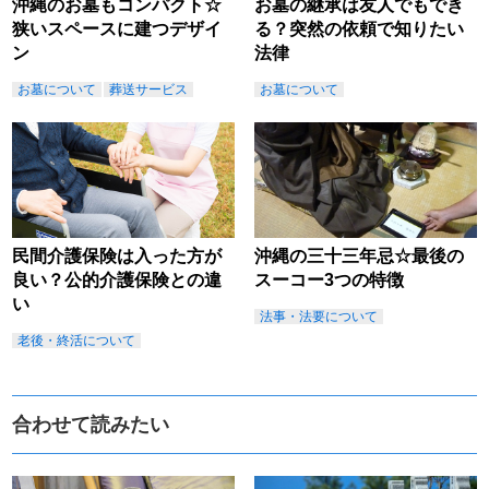
沖縄のお墓もコンパクト☆
お墓の継承は友人でもでき
狭いスペースに建つデザイ
る？突然の依頼で知りたい
ン
法律
お墓について
葬送サービス
お墓について
民間介護保険は入った方が
沖縄の三十三年忌☆最後の
良い？公的介護保険との違
スーコー3つの特徴
い
法事・法要について
老後・終活について
合わせて読みたい