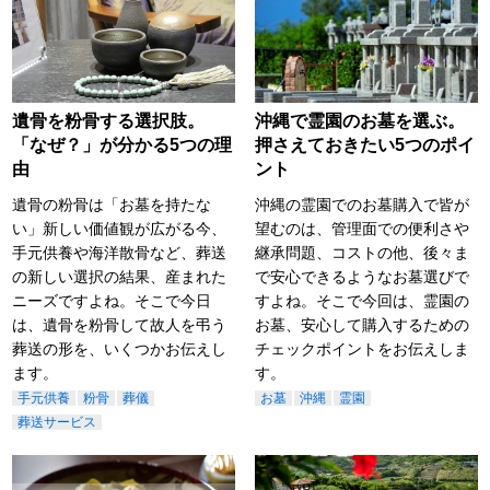
遺骨を粉骨する選択肢。
沖縄で霊園のお墓を選ぶ。
「なぜ？」が分かる5つの理
押さえておきたい5つのポイ
由
ント
遺骨の粉骨は「お墓を持たな
沖縄の霊園でのお墓購入で皆が
い」新しい価値観が広がる今、
望むのは、管理面での便利さや
手元供養や海洋散骨など、葬送
継承問題、コストの他、後々ま
の新しい選択の結果、産まれた
で安心できるようなお墓選びで
ニーズですよね。そこで今日
すよね。そこで今回は、霊園の
は、遺骨を粉骨して故人を弔う
お墓、安心して購入するための
葬送の形を、いくつかお伝えし
チェックポイントをお伝えしま
ます。
す。
手元供養
粉骨
葬儀
お墓
沖縄
霊園
葬送サービス