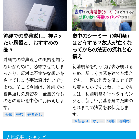
沖縄での香典返し。押さえ
喪中のシーミー（清明祭）
たい風習と、おすすめの
はどうする？故人が亡くな
品々
ってからの法要の流れと心
構え
沖縄での香典返しの風習を知ら
ないがために、恐縮させてしま
初清明祭を行う頃は喪が明ける
ったり、反対に不愉快な想いを
ため、新しくお墓を建てた場合
させてしまう事は避けたいです
でも、一連の作業を済ませて落
よね。そこで今回は、沖縄での
ち着きたいですよね。そこで今
香典返しの風習を、全国的なも
回は、初清明祭を行うタイミン
のとの違いを中心にお伝えしま
グと、新しいお墓を建てた際の
す。
それまでの法要をお伝えしま
す。
葬儀
香典
香典返し
お墓参り
マナー
法要
清明祭
人気記事ランキング