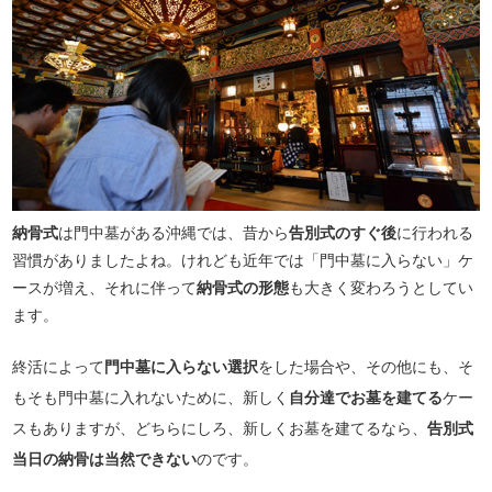
納骨式
は門中墓がある沖縄では、昔から
告別式のすぐ後
に行われる
習慣がありましたよね。けれども近年では「門中墓に入らない」ケ
ースが増え、それに伴って
納骨式の形態
も大きく変わろうとしてい
ます。
終活によって
門中墓に入らない選択
をした場合や、その他にも、そ
もそも門中墓に入れないために、新しく
自分達でお墓を建てる
ケー
スもありますが、どちらにしろ、新しくお墓を建てるなら、
告別式
当日の納骨は当然できない
のです。