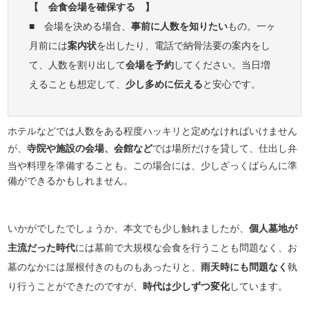
【 会食会場を確保する 】
■ 会場を決める場合、
事前に人数を知りたい
もの。一ヶ
月前には
案内状
を出したり、電話で納骨法要の案内をし
て、人数を割り出して
会場を予約
してください。当日増
えることも想定して、
少し多めに伝える
と安心です。
ホテルなどでは人数をある程度ハッキリと定めなければいけません
が、
寺院や施設の会場、会館など
では場所だけを貸して、仕出し弁
当や料理を準備することも。この場合には、少しざっくばらんに準
備ができるかもしれません。
いかがでしたでしょうか、本文でも少し触れましたが、
個人墓地が
主流だった時代
には墓前で大規模な会食を行うことも問題なく、お
墓のなかには屋根付きのものもあったりと、
雨天時にも問題なく
執
り行うことができたのですが、
時代は少しずつ変化
しています。