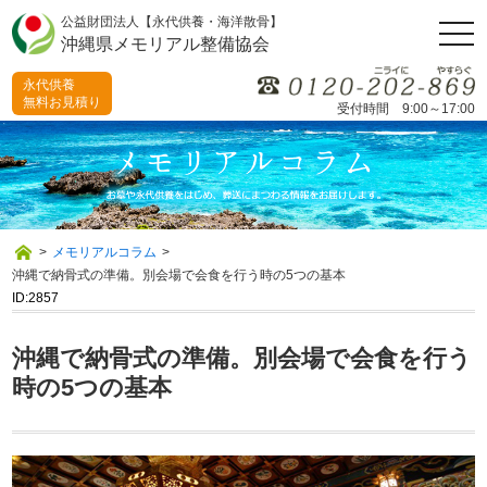
公益財団法人【永代供養・海洋散骨】
togg
沖縄県メモリアル整備協会
navi
永代供養
無料お見積り
受付時間 9:00～17:00
>
メモリアルコラム
>
沖縄で納骨式の準備。別会場で会食を行う時の5つの基本
ID:2857
沖縄で納骨式の準備。別会場で会食を行う
時の5つの基本