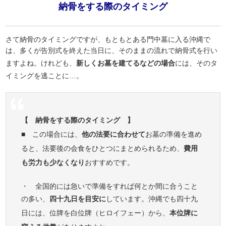
納骨をする際のタイミング
さて納骨のタイミングですが、もともとある門中墓に入る沖縄で
は、多くが告別式を終えた当日に、そのままの流れで納骨式を行い
ますよね。けれども、
新しくお墓を建てるなどの場合
には、そのタ
イミングを逃ことに…。
【 納骨をする際のタイミング 】
■ この場合には、
他の法要に合わせて
お墓の準備を進め
ると、法要後の会食をひとつにまとめられるため、
費用
も労力も少なくなり
おすすめです。
・ 全国的には急いで準備をすれば何とか間に合うこと
の多い、
四十九日を目安に
しています。沖縄でも四十九
日には、位牌を白位牌（ヒロイフェー）から、
本位牌に