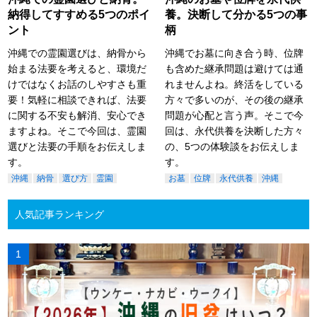
納得してすすめる5つのポイ
養。決断して分かる5つの事
ント
柄
沖縄での霊園選びは、納骨から
沖縄でお墓に向き合う時、位牌
始まる法要を考えると、環境だ
も含めた継承問題は避けては通
けではなくお話のしやすさも重
れませんよね。終活をしている
要！気軽に相談できれば、法要
方々で多いのが、その後の継承
に関する不安も解消、安心でき
問題が心配と言う声。そこで今
ますよね。そこで今回は、霊園
回は、永代供養を決断した方々
選びと法要の手順をお伝えしま
の、5つの体験談をお伝えしま
す。
す。
沖縄
納骨
選び方
霊園
お墓
位牌
永代供養
沖縄
人気記事ランキング