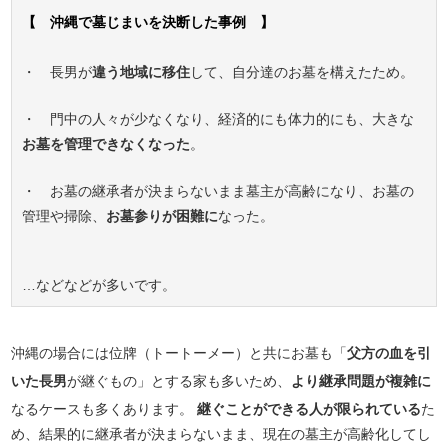
【 沖縄で墓じまいを決断した事例 】
・ 長男が
違う地域に移住
して、自分達のお墓を構えたため。
・ 門中の人々が少なくなり、経済的にも体力的にも、大きな
お墓を管理できなくなった
。
・ お墓の継承者が決まらないまま墓主が高齢になり、お墓の
管理や掃除、
お墓参りが困難に
なった。
…などなどが多いです。
沖縄の場合には位牌（トートーメー）と共にお墓も「
父方の血を引
いた長男
が継ぐもの」とする家も多いため、
より継承問題が複雑に
なるケースも多くあります。
継ぐことができる人が限られている
た
め、結果的に継承者が決まらないまま、現在の墓主が高齢化してし