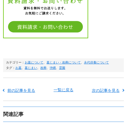
カテゴリー：
お墓について
、
墓じまい・改葬について
、
永代供養について
タグ：
お墓
、
墓じまい
、
改葬
、
沖縄
、
霊園
一覧に戻る
前の記事を見る
次の記事を見る
関連記事