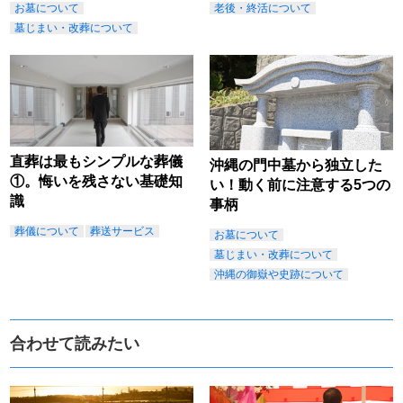
お墓について
老後・終活について
墓じまい・改葬について
直葬は最もシンプルな葬儀
沖縄の門中墓から独立した
①。悔いを残さない基礎知
い！動く前に注意する5つの
識
事柄
葬儀について
葬送サービス
お墓について
墓じまい・改葬について
沖縄の御嶽や史跡について
合わせて読みたい