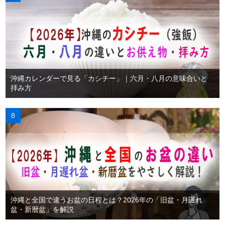
沖縄カレンダーで見る「カシチー」｜六月・八月の意味合いと
拝み方
沖縄と全国で違うお盆の日程とは？2026年の「旧盆・月遅れ
盆・新暦盆」を解説