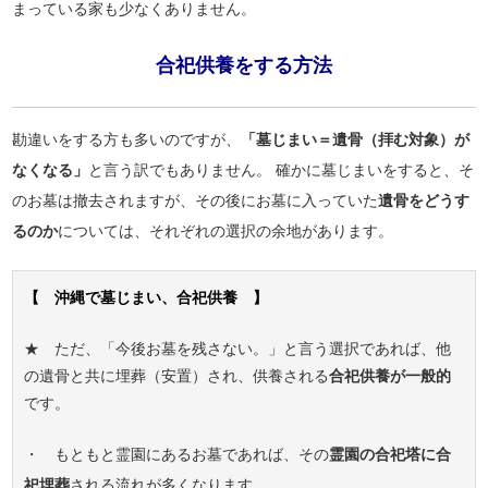
まっている家も少なくありません。
合祀供養をする方法
勘違いをする方も多いのですが、
「墓じまい＝遺骨（拝む対象）が
なくなる」
と言う訳でもありません。 確かに墓じまいをすると、そ
のお墓は撤去されますが、その後にお墓に入っていた
遺骨をどうす
るのか
については、それぞれの選択の余地があります。
【 沖縄で墓じまい、合祀供養 】
★ ただ、「今後お墓を残さない。」と言う選択であれば、他
の遺骨と共に埋葬（安置）され、供養される
合祀供養が一般的
です。
・ もともと霊園にあるお墓であれば、その
霊園の合祀塔に合
祀埋葬
される流れが多くなります。