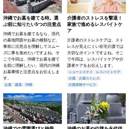
沖縄でお墓を建てる時。選
介護者のストレスを撃退！
ぶ前に知りたい5つの注意点
家族で進めるレスパイトケ
ア
沖縄でお墓を建てるなら、現代
の墓地問題やお墓の種類など、
介護者のストレスケアは、スト
事前に注意点を理解してスムー
レスが見えにくい在宅介護では
ズに事を進めたいですよね。そ
大切なポイントですよね。そこ
こで今回は、沖縄でお墓を建て
で今回は、レスパイトケアや介
る前に理解したい、現代の沖縄
護者ケアをお伝えします。
お墓事情と注意点をお伝えしま
ショートステイ
レスパイトケア
す。
介護
介護ストレス
お墓
建墓
沖縄
介護保険サービス
沖縄での霊園選びと納骨。
沖縄のお墓や位牌を永代供