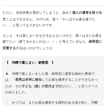
ただし、合祀供養を選択してしまうと、改めて
個人の遺骨を取り出
す
ことはできません。そのため、後々「やっぱりお墓を建てた
い。」と思ってもできないのです。
もしも「今は墓じまいをせざるおえないけれど、後々はまたお墓を
建てたい（建てるかもしれない。）」と考えているなら、
納骨堂に
安置する
方法はいかがでしょうか。
【 沖縄で墓じまい、納骨堂 】
★ 沖縄で墓じまいをした後、納骨堂に遺骨を納めた事例で
は、「
長男は本州に移住
してお墓を継承することができなかっ
たが、その
子ども（孫）の世代まで
預けたい。」と言うケース
がありました。
・ かつては、まだお墓を継承する権利のある者が幼く、判断