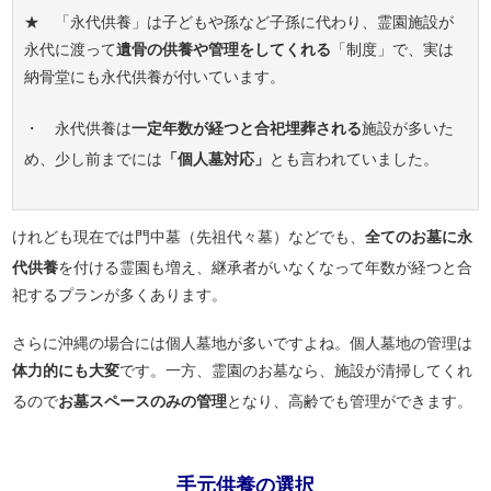
★ 「永代供養」は子どもや孫など子孫に代わり、霊園施設が
永代に渡って
遺骨の供養や管理をしてくれる
「制度」で、実は
納骨堂にも永代供養が付いています。
・ 永代供養は
一定年数が経つと合祀埋葬される
施設が多いた
め、少し前までには
「個人墓対応」
とも言われていました。
けれども現在では門中墓（先祖代々墓）などでも、
全てのお墓に永
代供養
を付ける霊園も増え、継承者がいなくなって年数が経つと合
祀するプランが多くあります。
さらに沖縄の場合には個人墓地が多いですよね。個人墓地の管理は
体力的にも大変
です。一方、霊園のお墓なら、施設が清掃してくれ
るので
お墓スペースのみの管理
となり、高齢でも管理ができます。
手元供養の選択