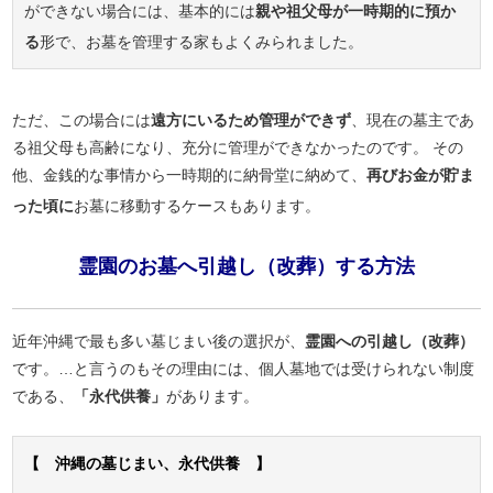
ができない場合には、基本的には
親や祖父母が一時期的に預か
る
形で、お墓を管理する家もよくみられました。
ただ、この場合には
遠方にいるため管理ができず
、現在の墓主であ
る祖父母も高齢になり、充分に管理ができなかったのです。 その
他、金銭的な事情から一時期的に納骨堂に納めて、
再びお金が貯ま
った頃に
お墓に移動するケースもあります。
霊園のお墓へ引越し（改葬）する方法
近年沖縄で最も多い墓じまい後の選択が、
霊園への引越し（改葬）
です。…と言うのもその理由には、個人墓地では受けられない制度
である、
「永代供養」
があります。
【 沖縄の墓じまい、永代供養 】