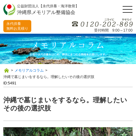
公益財団法人【永代供養・海洋散骨】
togg
沖縄県メモリアル整備協会
navi
永代供養
無料お見積り
受付時間 9:00～17:00
>
メモリアルコラム
>
沖縄で墓じまいをするなら。理解したいその後の選択肢
ID:5491
沖縄で墓じまいをするなら。理解したい
その後の選択肢