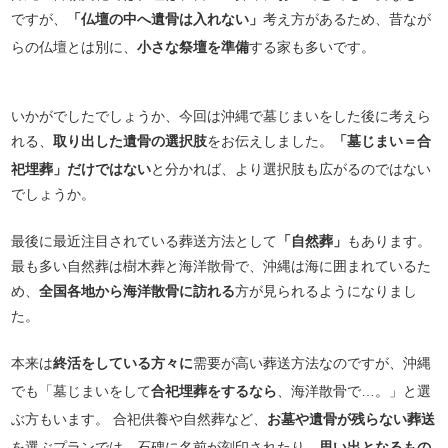
ですが、
「仏壇の中へ遺骨は入れない」
考え方があるため、昔なが
らの仏壇とは別に、
小さな祭壇を準備
する家も多いです。
いかがでしたでしょうか、今回は沖縄で墓じまいをした後に考えら
れる、
取り出した遺骨の選択肢
をお伝えしました。
「墓じまい＝合
祀埋葬」だけではない
と分かれば、より選択肢も広がるのではない
でしょうか。
最後に最近注目されている葬送方法として
「自然葬」
もあります。
最も多い自然葬は樹木葬と海洋散骨で、沖縄は海に囲まれているた
め、
全国各地から海洋散骨に訪れる
方が見られるようになりまし
た。
本来は
終活をしている方々に
需要が高い葬送方法なのですが、沖縄
でも「墓じまいをして
合祀埋葬をするなら
、海洋散骨で…。」と選
ぶ方もいます。 合祀供養や自然葬など、
お墓や遺骨が残らない葬送
を選ぶプランでは、石碑に名前が刻印されたり、
思い出となるもの