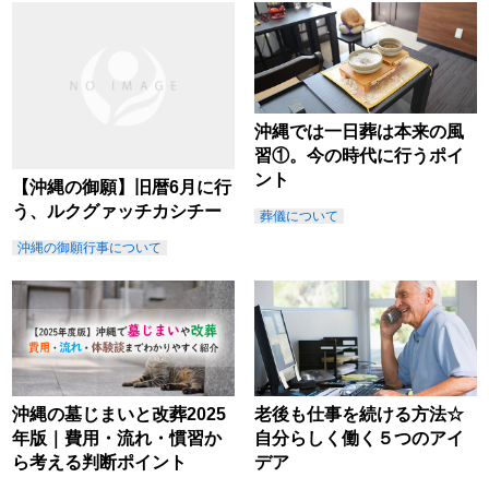
沖縄では一日葬は本来の風
習①。今の時代に行うポイ
ント
【沖縄の御願】旧暦6月に行
う、ルクグァッチカシチー
葬儀について
沖縄の御願行事について
沖縄の墓じまいと改葬2025
老後も仕事を続ける方法☆
年版｜費用・流れ・慣習か
自分らしく働く５つのアイ
ら考える判断ポイント
デア