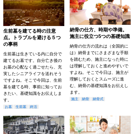
納骨の仕方、時期や準備。
生前墓を建てる時の注意
施主に役立つ5つの基礎知識
点。トラブルを避ける５つ
の事柄
納骨の仕方の流れは（全国的に
は）納骨までにさまざまな手順
生前墓は生きている内に自分で
を踏むため、施主になった時に
建てるお墓です。自分亡き後の
は理解しておくと進めやすいで
お墓の心配なく過ごせたら、充
すよね。そこで今日は、施主が
実したシニアライフを送れそう
理解しておくとスムーズに進
ですよね。そこで今回は、生前
む、納骨の基礎知識をお伝えし
墓を建てる時、事前に知ってお
ます。
きたい、基礎知識をお伝えしま
施主
納骨
納骨式
す。
お墓
生前墓
終活