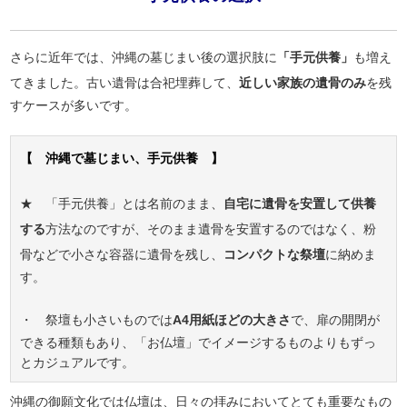
さらに近年では、沖縄の墓じまい後の選択肢に
「手元供養」
も増え
てきました。古い遺骨は合祀埋葬して、
近しい家族の遺骨のみ
を残
すケースが多いです。
【 沖縄で墓じまい、手元供養 】
★ 「手元供養」とは名前のまま、
自宅に遺骨を安置して供養
する
方法なのですが、そのまま遺骨を安置するのではなく、粉
骨などで小さな容器に遺骨を残し、
コンパクトな祭壇
に納めま
す。
・ 祭壇も小さいものでは
A4用紙ほどの大きさ
で、扉の開閉が
できる種類もあり、「お仏壇」でイメージするものよりもずっ
とカジュアルです。
沖縄の御願文化では仏壇は、日々の拝みにおいてとても重要なもの