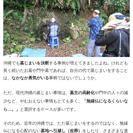
沖縄でも
墓じまいを決断
する事例が増えてきましたよね。けれども
長く続いたお墓や門中墓であれば、自分の代で墓じまいをすること
は、
なかなか勇気がいる
事柄ではないでしょうか。
ただ、現代沖縄の墓じまい事情は、
墓主の高齢化
や門中の人々の減
少など、やむおえない事情もとても多く、
「無縁仏になるくらいな
ら…。」
と選択するケースが多いです。
そのため、近年の沖縄では、ただ墓じまいをするのではなく、無縁
仏になる心配のない
墓地へ引越し（改葬）
をしたり、さまざまな遺