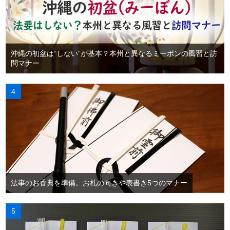
沖縄の初盆は“しない”が基本？本州と異なるミーボンの風習と訪
問マナー
法事のお香典を準備。お札の向きや表書き5つのマナー