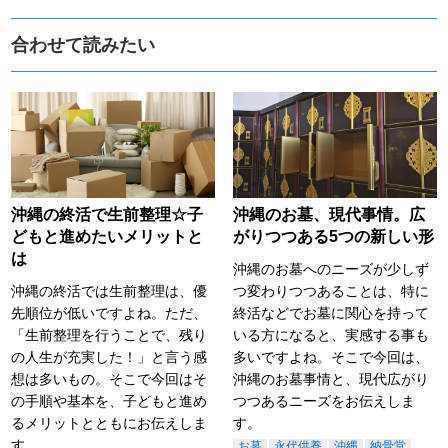
合わせて読みたい
沖縄の終活で生前整理☆子
沖縄のお墓、現代事情。広
どもと進めたいメリットと
がりつつある5つの新しい形
は
沖縄のお墓へのニーズが少しず
沖縄の終活では生前整理は、優
つ変わりつつあることは、特に
先順位が低いですよね。ただ、
終活などでお墓に関心を持って
「生前整理を行うことで、残り
いる方になると、実感する事も
の人生が充実した！」と言う感
多いですよね。そこで今回は、
想は多いもの。そこで今回はそ
沖縄のお墓事情と、現代広がり
の手順や基本を、子どもと進め
つつあるニーズをお伝えしま
るメリットとともにお伝えしま
す。
す。
お墓
永代供養
沖縄
納骨堂