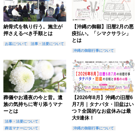
納骨式を執り行う。施主が
【沖縄の御願】旧暦2月の悪
押さえるべき手順とは
疫払い。「シマクサラシ」
とは
お墓について
法事・法要について
沖縄の御願行事について
葬儀やお通夜の今と昔。遺
【2026年8月】沖縄の旧暦6
族の気持ちに寄り添うマナ
月7月｜タナバタ・旧盆はい
ーとは
つ？全国的なお盆休みは最
大9連休！
法事・法要について
葬送マナーについて
沖縄の御願行事について