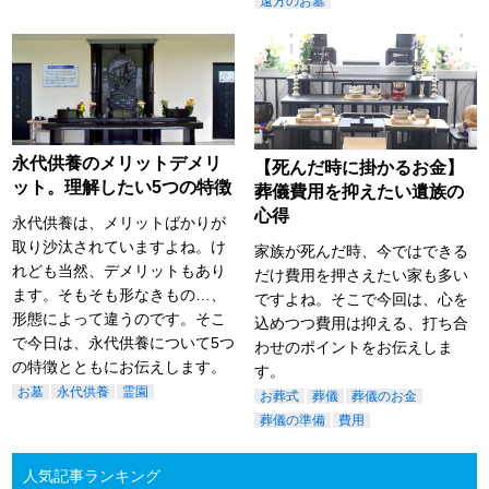
遠方のお墓
永代供養のメリットデメリ
【死んだ時に掛かるお金】
ット。理解したい5つの特徴
葬儀費用を抑えたい遺族の
心得
永代供養は、メリットばかりが
取り沙汰されていますよね。け
家族が死んだ時、今ではできる
れども当然、デメリットもあり
だけ費用を押さえたい家も多い
ます。そもそも形なきもの…、
ですよね。そこで今回は、心を
形態によって違うのです。そこ
込めつつ費用は抑える、打ち合
で今日は、永代供養について5つ
わせのポイントをお伝えしま
の特徴とともにお伝えします。
す。
お墓
永代供養
霊園
お葬式
葬儀
葬儀のお金
葬儀の準備
費用
人気記事ランキング