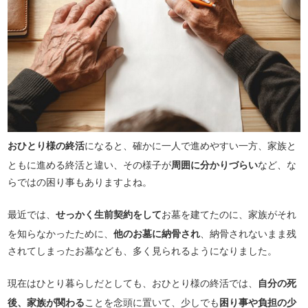
おひとり様の終活
になると、確かに一人で進めやすい一方、家族と
ともに進める終活と違い、その様子が
周囲に分かりづらい
など、な
らではの困り事もありますよね。
最近では、
せっかく生前契約をして
お墓を建てたのに、家族がそれ
を知らなかったために、
他のお墓に納骨され
、納骨されないまま残
されてしまったお墓なども、多く見られるようになりました。
現在はひとり暮らしだとしても、おひとり様の終活では、
自分の死
後、家族が関わる
ことを念頭に置いて、少しでも
困り事や負担の少