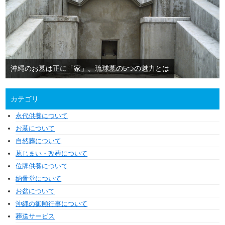
沖縄のお墓は正に「家」。琉球墓の5つの魅力とは
カテゴリ
永代供養について
お墓について
自然葬について
墓じまい・改葬について
位牌供養について
納骨堂について
お盆について
沖縄の御願行事について
葬送サービス