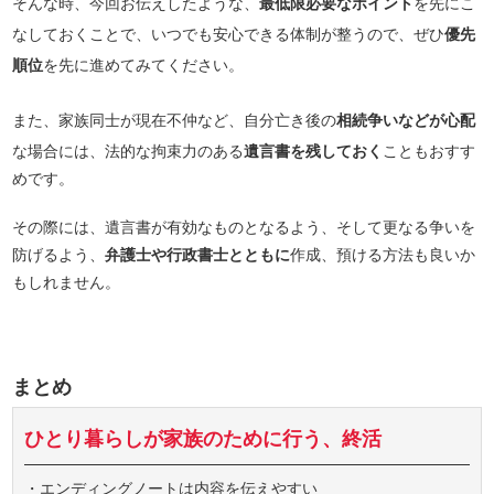
そんな時、今回お伝えしたような、
最低限必要なポイント
を先にこ
なしておくことで、いつでも安心できる体制が整うので、ぜひ
優先
順位
を先に進めてみてください。
また、家族同士が現在不仲など、自分亡き後の
相続争いなどが心配
な場合には、法的な拘束力のある
遺言書を残しておく
こともおすす
めです。
その際には、遺言書が有効なものとなるよう、そして更なる争いを
防げるよう、
弁護士や行政書士とともに
作成、預ける方法も良いか
もしれません。
まとめ
ひとり暮らしが家族のために行う、終活
・エンディングノートは内容を伝えやすい