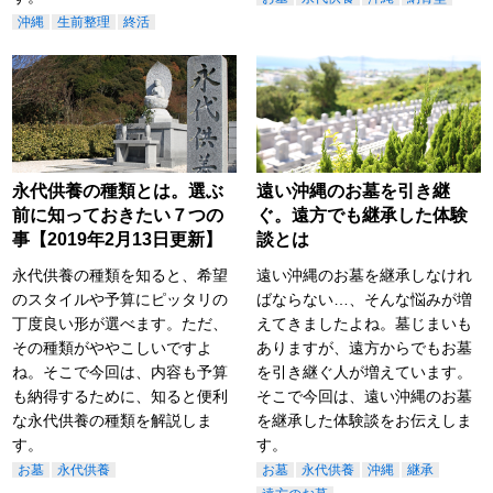
沖縄
生前整理
終活
永代供養の種類とは。選ぶ
遠い沖縄のお墓を引き継
前に知っておきたい７つの
ぐ。遠方でも継承した体験
事【2019年2月13日更新】
談とは
永代供養の種類を知ると、希望
遠い沖縄のお墓を継承しなけれ
のスタイルや予算にピッタリの
ばならない…、そんな悩みが増
丁度良い形が選べます。ただ、
えてきましたよね。墓じまいも
その種類がややこしいですよ
ありますが、遠方からでもお墓
ね。そこで今回は、内容も予算
を引き継ぐ人が増えています。
も納得するために、知ると便利
そこで今回は、遠い沖縄のお墓
な永代供養の種類を解説しま
を継承した体験談をお伝えしま
す。
す。
お墓
永代供養
お墓
永代供養
沖縄
継承