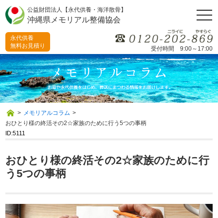
公益財団法人【永代供養・海洋散骨】
togg
沖縄県メモリアル整備協会
navi
永代供養
無料お見積り
受付時間 9:00～17:00
>
メモリアルコラム
>
おひとり様の終活その2☆家族のために行う5つの事柄
ID:5111
おひとり様の終活その2☆家族のために行
う5つの事柄