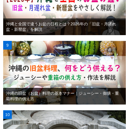
沖縄と全国で違うお盆の日程とは？2026年の「旧盆・月遅れ
盆・新暦盆」を解説
沖縄の旧盆（お盆）料理の基本マナー｜ジューシー・御膳・重
箱料理の供え方