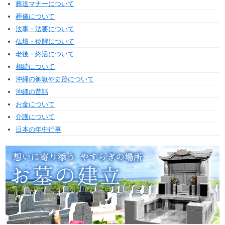
葬送マナーについて
葬儀について
法事・法要について
仏壇・位牌について
老後・終活について
相続について
沖縄の御嶽や史跡について
沖縄の昔話
お金について
介護について
日本の年中行事