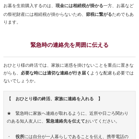
お墓を生前購入するのは、
現金には相続税が掛かる
一方、お墓など
の祭祀財産には相続税が掛からないため、
節税に繋がる
ためでもあ
ります。
緊急時の連絡先を周囲に伝える
おひとり様の終活では、家族に迷惑を掛けないことを重点に置きな
がらも、
必要な時には適切な連絡が行き届く
ような配慮も必要では
ないでしょうか。
【 おひとり様の終活、家族に連絡を入れる 】
★ 緊急時に家族へ連絡が取れるように、近所や日ごろ関わり
のある知人友人に、
緊急連絡先を伝えて
おいてください。
・
役所
には自分が一人暮らしであることを伝え、携帯電話の