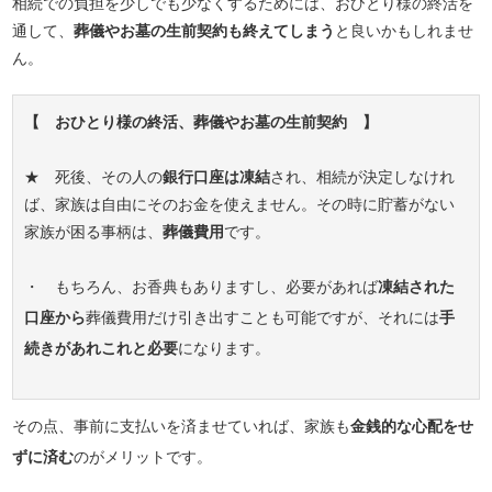
相続での負担を少しでも少なくするためには、おひとり様の終活を
通して、
葬儀やお墓の生前契約も終えてしまう
と良いかもしれませ
ん。
【 おひとり様の終活、葬儀やお墓の生前契約 】
★ 死後、その人の
銀行口座は凍結
され、相続が決定しなけれ
ば、家族は自由にそのお金を使えません。その時に貯蓄がない
家族が困る事柄は、
葬儀費用
です。
・ もちろん、お香典もありますし、必要があれば
凍結された
口座から
葬儀費用だけ引き出すことも可能ですが、それには
手
続きがあれこれと必要
になります。
その点、事前に支払いを済ませていれば、家族も
金銭的な心配をせ
ずに済む
のがメリットです。