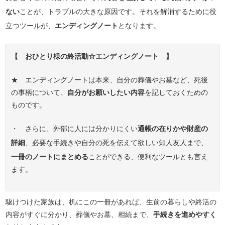
ない
ことが、トラブルの大きな原因です。それを解消するために役
立つツールが、
エンディングノート
となります。
【 おひとり様の終活動☆エンディングノート 】
★ エンディングノートは本来、自分の葬儀やお墓など、死後
の事柄について、
自分がお願いしたい内容
を記しておくための
ものです。
・ さらに、外部に人には分かりにくい
通帳の在りかや財産の
詳細
、必要な手続きや自分の死を伝えて欲しい知人友人まで、
一冊のノートにまとめる
ことができる、便利なツールとも言え
ます。
駆けつけた家族は、机にこの一冊があれば、生前の暮らしや終活の
内容がすぐに分かり、葬儀やお墓、相続まで、
手続きを進めやすく