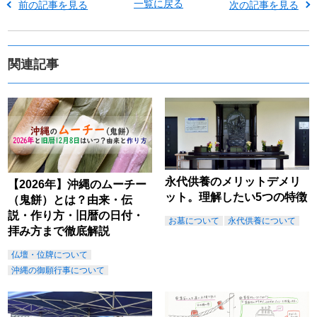
一覧に戻る
前の記事を見る
次の記事を見る
関連記事
永代供養のメリットデメリ
【2026年】沖縄のムーチー
ット。理解したい5つの特徴
（鬼餅）とは？由来・伝
説・作り方・旧暦の日付・
お墓について
永代供養について
拝み方まで徹底解説
仏壇・位牌について
沖縄の御願行事について