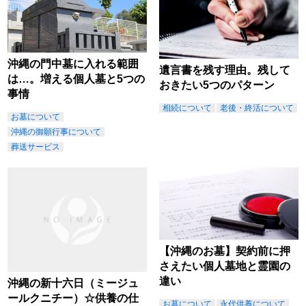
沖縄の門中墓に入れる範囲
遺言書を残す理由。残して
は…。増える個人墓と5つの
おきたい5つのパターン
事情
相続について
老後・終活について
お墓について
沖縄の御願行事について
葬送サービス
【沖縄のお墓】契約前に押
さえたい個人墓地と霊園の
違い
沖縄の新十六日（ミージュ
ールクニチー）☆供養の仕
お墓について
永代供養について