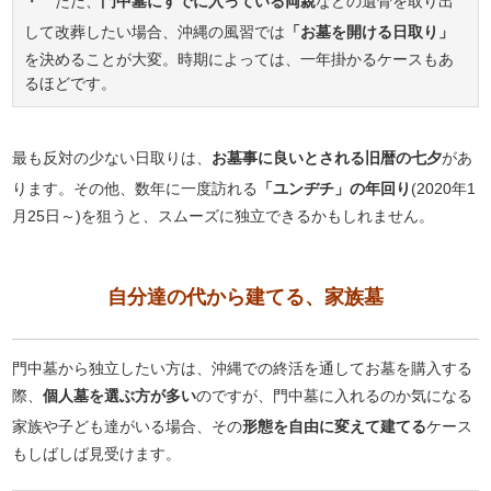
・ ただ、
門中墓にすでに入っている両親
などの遺骨を取り出
して改葬したい場合、沖縄の風習では
「お墓を開ける日取り」
を決めることが大変。時期によっては、一年掛かるケースもあ
るほどです。
最も反対の少ない日取りは、
お墓事に良いとされる旧暦の七夕
があ
ります。その他、数年に一度訪れる
「ユンヂチ」の年回り
(2020年1
月25日～)を狙うと、スムーズに独立できるかもしれません。
自分達の代から建てる、家族墓
門中墓から独立したい方は、沖縄での終活を通してお墓を購入する
際、
個人墓を選ぶ方が多い
のですが、門中墓に入れるのか気になる
家族や子ども達がいる場合、その
形態を自由に変えて建てる
ケース
もしばしば見受けます。