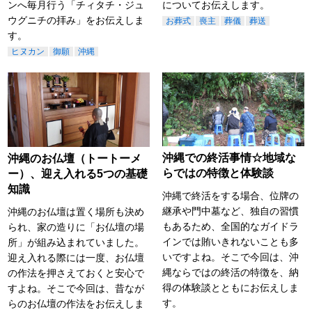
ンへ毎月行う「チィタチ・ジュ
についてお伝えします。
ウグニチの拝み」をお伝えしま
お葬式
喪主
葬儀
葬送
す。
ヒヌカン
御願
沖縄
沖縄での終活事情☆地域な
沖縄のお仏壇（トートーメ
らではの特徴と体験談
ー）、迎え入れる5つの基礎
知識
沖縄で終活をする場合、位牌の
継承や門中墓など、独自の習慣
沖縄のお仏壇は置く場所も決め
もあるため、全国的なガイドラ
られ、家の造りに「お仏壇の場
インでは賄いきれないことも多
所」が組み込まれていました。
いですよね。そこで今回は、沖
迎え入れる際には一度、お仏壇
縄ならではの終活の特徴を、納
の作法を押さえておくと安心で
得の体験談とともにお伝えしま
すよね。そこで今回は、昔なが
す。
らのお仏壇の作法をお伝えしま