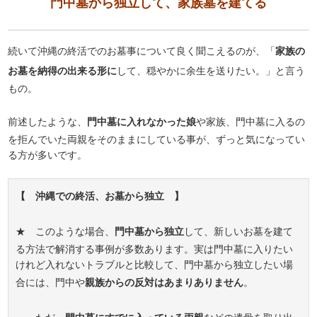
門中墓から独立して、家族墓を建てる
続いて沖縄の終活でのお墓事について良く聞こえるのが、「
家族の
お墓を納得の出来る形に
して、穏やかに余生を送りたい。」と言う
もの。
前述したような、
門中墓に入れなかった娘
や家族、門中墓に入るの
を拒んでいた両親をそのままにしている事が、ずっと気になってい
る方が多いです。
【 沖縄での終活、お墓から独立 】
★ このような場合、
門中墓から独立
して、新しいお墓を建て
る方法で解消する事例が多数あります。実は門中墓に入りたい
けれど入れないトラブルと比較して、門中墓から独立したい場
合には、門中や
親族からの反対はあまりありません
。