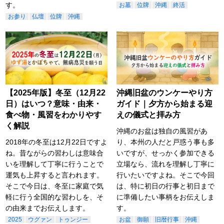
す。
お墓
位牌
沖縄
終活
お参り
仏壇
位牌
沖縄
【2025年版】冬至（12月22
沖縄旧盆のウンケーやり方
日）はいつ？意味・由来・
ガイド｜夕方から始まる迎
食べ物・風習をわかりやす
えの儀式と拝み方
く解説
沖縄のお盆は独自の風習があ
2018年の冬至は12月22日ですよ
り、本州の人だと戸惑う事も多
ね。昔ながらの習わしは意味合
いですが、せっかく参加できる
いを理解して丁寧に行うことで
立場なら、流れを理解し丁寧に
運気も上昇すると言われます。
行いたいですよね。そこで今回
そこで今日は、冬至に家庭で気
は、特に初日の行事と初日まで
軽に行う全国的な習わしを、そ
に準備したい事柄をお伝えしま
の由来までお伝えします。
す。
2025
ウグァン
トゥンジー
お盆
御願
旧暦行事
沖縄