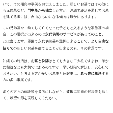
いて、その傾向や事例をお伝えしました。新しいお墓ではその他に
も兄弟墓など、
門中墓から独立
した方が、沖縄で終活を通してお墓
を建てる際には、自由なものになる傾向は確かにあります。
この兄弟墓や、幼くして亡くなった子どもと入るような家族墓の場
合、この選択が出来るのは
永代供養のサービスがあってのこと
、…
とは言えます。霊園で永代供養墓を選択出来ることで、
より自由な
括りで
の新しいお墓を建てることが出来るのも、その背景です。
沖縄での終活は、
お墓と位牌
はとても大きな二大柱ですよね。確か
に相続なども大切ではあるのですが、早い段階で解決し、安心して
おきたい、と考える方が多いお墓事と位牌事は、
真っ先に相談
する
方の多い事案です。
多くの方々の体験談を参考にしながら、
柔軟に
問題の解決策を探し
て、希望の形を実現してください。