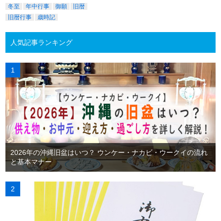
冬至
年中行事
御願
旧暦
旧暦行事
歳時記
人気記事ランキング
2026年の沖縄旧盆はいつ？ ウンケー・ナカビ・ウークイの流れ
と基本マナー