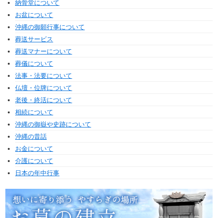
納骨堂について
お盆について
沖縄の御願行事について
葬送サービス
葬送マナーについて
葬儀について
法事・法要について
仏壇・位牌について
老後・終活について
相続について
沖縄の御嶽や史跡について
沖縄の昔話
お金について
介護について
日本の年中行事