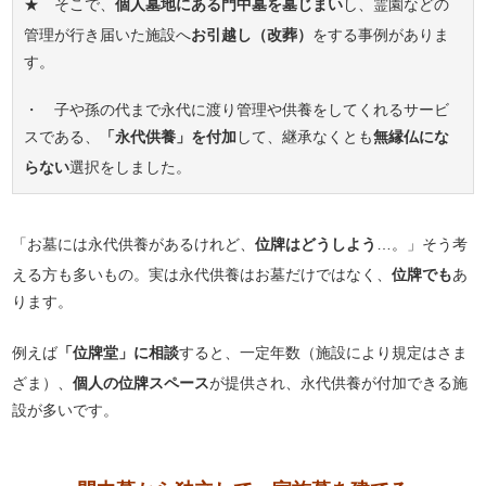
★ そこで、
個人墓地にある門中墓を墓じまい
し、霊園などの
管理が行き届いた施設へ
お引越し（改葬）
をする事例がありま
す。
・ 子や孫の代まで永代に渡り管理や供養をしてくれるサービ
スである、
「永代供養」を付加
して、継承なくとも
無縁仏にな
らない
選択をしました。
「お墓には永代供養があるけれど、
位牌はどうしよう
…。」そう考
える方も多いもの。実は永代供養はお墓だけではなく、
位牌でも
あ
ります。
例えば
「位牌堂」に相談
すると、一定年数（施設により規定はさま
ざま）、
個人の位牌スペース
が提供され、永代供養が付加できる施
設が多いです。