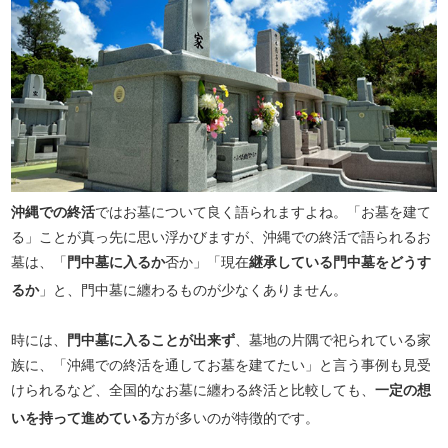
沖縄での終活
ではお墓について良く語られますよね。「お墓を建て
る」ことが真っ先に思い浮かびますが、沖縄での終活で語られるお
墓は、「
門中墓に入るか
否か」「現在
継承している門中墓をどうす
るか
」と、門中墓に纏わるものが少なくありません。
時には、
門中墓に入ることが出来ず
、墓地の片隅で祀られている家
族に、「沖縄での終活を通してお墓を建てたい」と言う事例も見受
けられるなど、全国的なお墓に纏わる終活と比較しても、
一定の想
いを持って進めている
方が多いのが特徴的です。