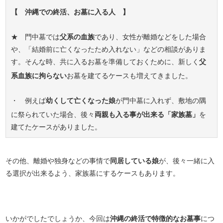
【 沖縄での終活、お墓に入る人 】
★ 門中墓では
父系の血族
であり、女性が離婚などをした場合
や、「結婚前に亡くなったため入れない」などの相談がありま
す。そんな時、共に入るお墓を準備しておくために、新しく
父
系血族に拘らない
お墓を建てるケースも増えてきました。
・ 例えば
幼くして亡くなった娘
が門中墓に入れず、敷地の隅
に祭られていた場合、後々
両親も入る事が出来る「家族墓」
を
建てたケースがありました。
その他、離婚や独身などの事情で
同居している娘
が、後々一緒に入
る選択が出来るよう、家族墓にするケースもあります。
いかがでしたでしょうか、今回は
沖縄の終活で特徴的なお墓事
につ