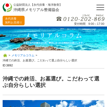
公益財団法人【永代供養・海洋散骨】
togg
沖縄県メモリアル整備協会
navi
永代供養
無料お見積り
受付時間 9:00～17:00
>
メモリアルコラム
>
沖縄での終活、お墓選び。こだわって選ぶ自分らしい選択
ID:3892
沖縄での終活、お墓選び。こだわって選
ぶ自分らしい選択