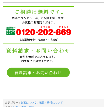
カテゴリー：
お墓について
、
老後・終活について
タグ：
お墓
、
沖縄
、
終活