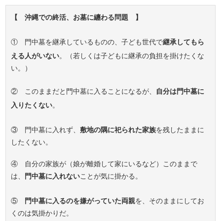
【 沖縄での終活、お墓に纏わる問題 】
① 門中墓を継承しているものの、子ども世代で
継承してもら
える人がいない
。（若しくは子どもに継承の負担を掛けたくな
い。）
② このままだと門中墓に入ることになるが、
自分は門中墓に
入りたくない
。
③ 門中墓に入れず、
敷地の隅に祀られた家族
を残したままに
したくない。
④ 自分の家族が（娘が離婚して家にいるなど）このままで
は、
門中墓に入れない
ことが気に掛かる。
⑤
門中墓に入るのを嫌がっていた両親
を、そのままにしてお
くのは気掛かりだ。