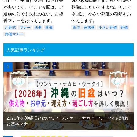
も自宅に弔問する時にはお線香
気がある葬儀です。思い出深い
が多いです。そこで今回は、ご
葬儀にしたいですよね。そこで
遺族の前でも失礼のない、お線
今回は、小さい葬儀の種類をお
香マナーをお伝えします。
伝えします。
お葬式
マナー
法事
葬儀
喪主
家族葬
小さい葬儀
葬儀
葬儀マナー
人気記事ランキング
2026年の沖縄旧盆はいつ？ ウンケー・ナカビ・ウークイの流れ
と基本マナー