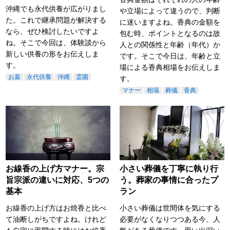
沖縄でも永代供養が広がりまし
や立場によって違うので、判断
た。これで継承問題が解決する
に迷いますよね。香典の金額を
なら、ぜひ検討したいですよ
包む時、ポイントとなるのは故
ね。そこで今回は、体験談から
人との関係性と年齢（年代）か
新しい供養の形をお伝えしま
です。そこで今日は、年齢と立
す。
場による香典相場をお伝えしま
お墓
永代供養
沖縄
霊園
す。
マナー
相場
葬儀
香典
お線香の上げ方マナー。宗
小さい葬儀を丁寧に執り行
旨宗派の違いに対応、5つの
う。葬家の事情に合ったプ
基本
ラン
お線香の上げ方はお焼香と比べ
小さい葬儀は世間体を気にする
て油断しがちですよね。けれど
必要がなくなりつつある今、人