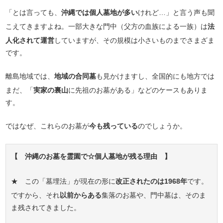
「とは言っても、
沖縄では個人墓地が多い
けれど…」と言う声も聞
こえてきますよね。一部大きな門中（父方の血族による一族）は
法
人化されて運営
していますが、その規模は小さいものまでさまざま
です。
離島地域では、
地域の合同墓
も見かけますし、全国的にも地方では
まだ、「
実家の裏山
に先祖のお墓がある」などのケースもありま
す。
ではなぜ、これらのお墓が
今も残っている
のでしょうか。
【 沖縄のお墓を霊園で☆個人墓地が残る理由 】
★ この「墓埋法」が現在の形に
改正されたのは1968年
です。
ですから、それ
以前からある
集落のお墓や、門中墓は、そのま
ま残されてきました。