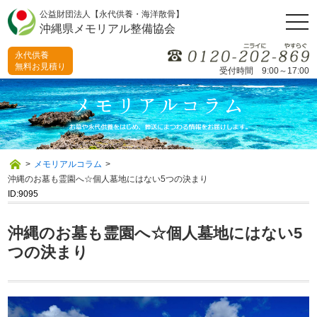
公益財団法人【永代供養・海洋散骨】
togg
沖縄県メモリアル整備協会
navi
永代供養
無料お見積り
受付時間 9:00～17:00
>
メモリアルコラム
>
沖縄のお墓も霊園へ☆個人墓地にはない5つの決まり
ID:9095
沖縄のお墓も霊園へ☆個人墓地にはない5
つの決まり