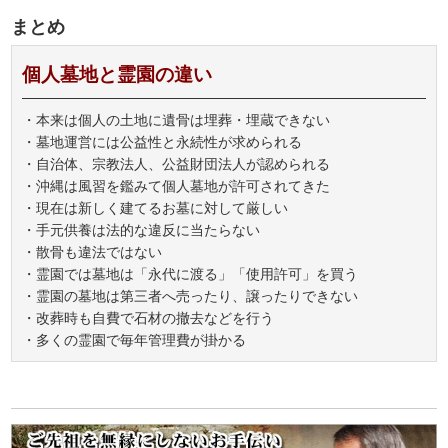
まとめ
個人墓地と霊園の違い
・本来は個人の土地に遺骨は埋葬・埋蔵できない
・墓地運営には公益性と永続性が求められる
・自治体、宗教法人、公益財団法人が認められる
・沖縄は風習を鑑みて個人墓地が許可されてきた
・現在は新しく建てるお墓に対して厳しい
・手元供養は法的な違反に当たらない
・散骨も違法ではない
・霊園では墓地は「永代に渡る」「使用許可」を買う
・霊園の墓地は第三者へ売ったり、譲ったりできない
・改葬時も自費で石材の撤去などを行う
・多くの霊園で毎年管理費が掛かる