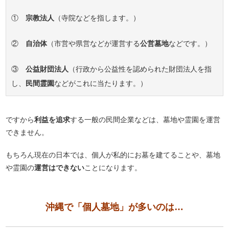
①
宗教法人
（寺院などを指します。）
②
自治体
（市営や県営などが運営する
公営墓地
などです。）
③
公益財団法人
（行政から公益性を認められた財団法人を指
し、
民間霊園
などがこれに当たります。）
ですから
利益を追求
する一般の民間企業などは、墓地や霊園を運営
できません。
もちろん現在の日本では、個人が私的にお墓を建てることや、墓地
や霊園の
運営はできない
ことになります。
沖縄で「個人墓地」が多いのは…