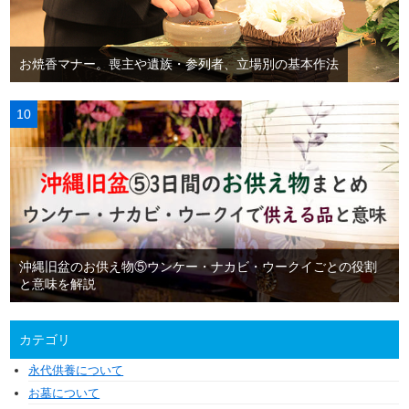
お焼香マナー。喪主や遺族・参列者、立場別の基本作法
沖縄旧盆のお供え物⑤ウンケー・ナカビ・ウークイごとの役割
と意味を解説
カテゴリ
永代供養について
お墓について