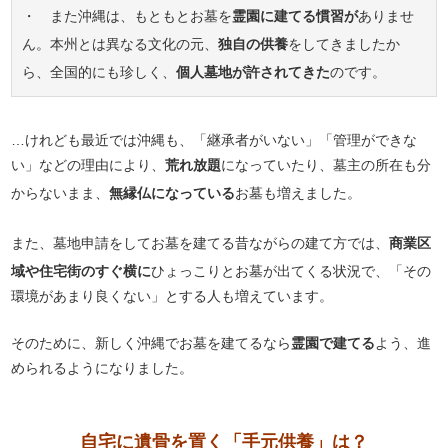
・ また沖縄は、もともとお墓を
霊園に建てる慣習が
ありませ
ん。本州とは異なる文化の元、
独自の供養
をしてきましたか
ら、全国的にも珍しく、
個人墓地が許されてきた
のです。
…けれども最近では沖縄も、「継承者がいない」「管理ができな
い」などの理由により、
荒れ放題
になっていたり、墓主の所在も分
からないまま、
無縁仏になっている
お墓も増えました。
また、墓地申請をしてお墓を建てる昔ながらの建て方では、
商業区
域や住宅街のすぐ横に
ひょっこりとお墓が出てくる状況で、「その
環境があまり良くない」とする人も増えています。
そのために、新しく沖縄でお墓を建てるなら
霊園で建てる
よう、進
められるようになりました。
自宅に遺骨を置く「手元供養」は？