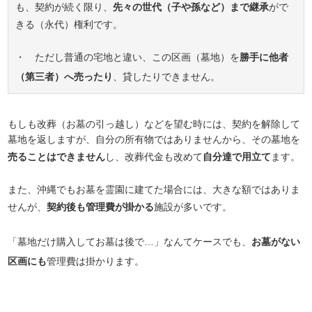
も、契約が続く限り、
先々の世代（子や孫など）まで継承
がで
きる（永代）権利です。
・ ただし普通の宅地と違い、この区画（墓地）を
勝手に他者
（第三者）へ売ったり
、貸したりできません。
もしも改葬（お墓の引っ越し）などを望む時には、契約を解除して
墓地を返しますが、自分の所有物ではありませんから、その墓地を
売ることはできません
し、改葬代金も改めて
自分達で用立て
ます。
また、沖縄でもお墓を霊園に建てた場合には、大きな額ではありま
せんが、
契約後も管理費が掛かる
施設が多いです。
「墓地だけ購入してお墓は後で…」なんてケースでも、
お墓がない
区画にも
管理費は掛かります。