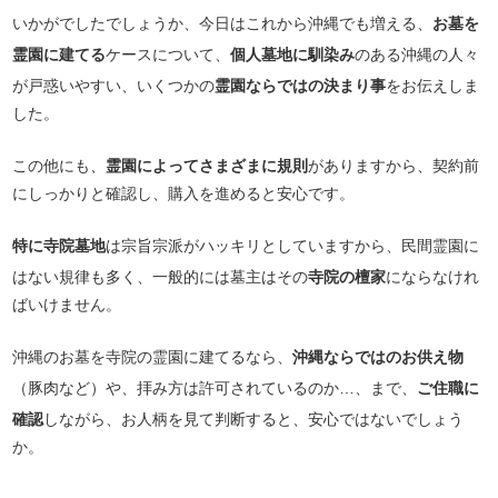
いかがでしたでしょうか、今日はこれから沖縄でも増える、
お墓を
霊園に建てる
ケースについて、
個人墓地に馴染み
のある沖縄の人々
が戸惑いやすい、いくつかの
霊園ならではの決まり事
をお伝えしま
した。
この他にも、
霊園によってさまざまに規則
がありますから、契約前
にしっかりと確認し、購入を進めると安心です。
特に寺院墓地
は宗旨宗派がハッキリとしていますから、民間霊園に
はない規律も多く、一般的には墓主はその
寺院の檀家
にならなけれ
ばいけません。
沖縄のお墓を寺院の霊園に建てるなら、
沖縄ならではのお供え物
（豚肉など）や、拝み方は許可されているのか…、まで、
ご住職に
確認
しながら、お人柄を見て判断すると、安心ではないでしょう
か。