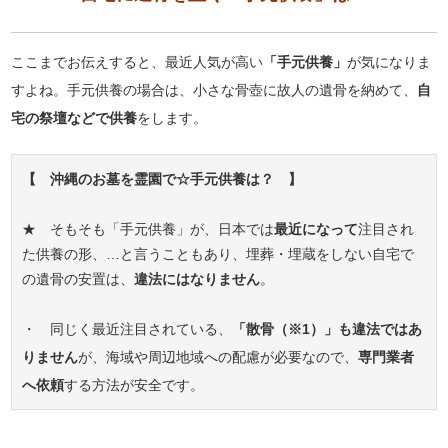
ここまでお伝えすると、最近人気が高い
「手元供養」
が気になりま
すよね。手元供養の場合は、小さな骨壺に故人の遺骨を納めて、
自
宅の祭壇などで供養
をします。
【 沖縄のお墓を霊園で☆手元供養は？ 】
★ そもそも「手元供養」が、日本では
最近になって
注目され
た供養の形、…と言うこともあり、埋葬・埋蔵をしない自宅で
の遺骨の安置は、
違法にはなりません
。
・ 同じく最近注目されている、
「散骨（※1）」も違法ではあ
りません
が、海域や周辺地域への配慮が必要なので、
専門業者
へ依頼
する方法が安全です。