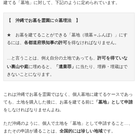
建てる「墓地」に対して、下記のように定められています。
【 沖縄でお墓を霊園に☆墓埋法 】
★ お墓を建てることができる「墓地（墳墓＝ふんぼ）」にす
るには、
各都道府県知事の許可
を得なければなりません。
…と言うことは、例え自分の土地であっても、
許可を得ていな
い裏山や庭
に埋めると、
「遺棄罪」
に当たり、埋葬・埋蔵はで
きないことになります。
これは沖縄でお墓を霊園ではなく、個人墓地に建てるケースであっ
ても、土地を購入した後に、お墓を建てる前に
「墓地」として申請
をしなければなりませんよね。
ただ沖縄のように、個人で土地を「墓地」として申請すること…、
またその申請が通ることは、
全国的には珍しい地域
です。