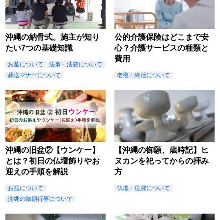
沖縄の納骨式。施主が知り
公的介護保険はどこまで安
たい7つの基礎知識
心？介護サービスの種類と
費用
お墓について
法事・法要について
葬送マナーについて
老後・終活について
沖縄の旧盆②【ウンケー】
【沖縄の御願、歳時記】ヒ
とは？初日の仏壇飾りやお
ヌカンを祀ってからの拝み
迎えの手順を解説
方
お盆について
仏壇・位牌について
沖縄の御願行事について