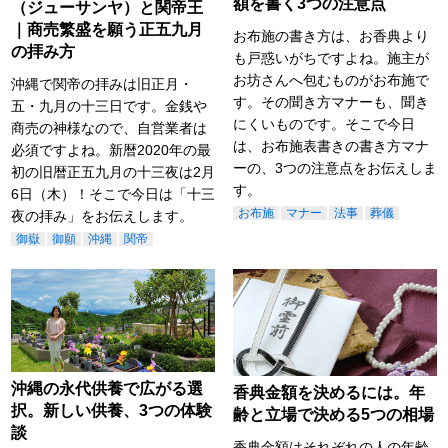
額を書く3つの注意点
（ジューサンヤ）と関帝王
｜商売繁盛を願う正五九月
お布施の書き方は、お香典より
の拝み方
も戸惑いがちですよね。施主が
お坊さんへ包むものがお布施で
沖縄で関帝の拝みは旧正月・
す。その聞き方マナーも、聞き
五・九月の十三日です。金銭や
にくいものです。そこで今日
商売の神様なので、自営業者は
は、お布施表書きの書き方マナ
必須ですよね。新暦2020年の最
ーの、3つの注意点をお伝えしま
初の旧暦正五九月の十三夜は2月
す。
6日（木）！そこで今日は「十三
お布施
マナー
法事
葬儀
夜の拝み」をお伝えします。
御嶽
御願
沖縄
関帝
沖縄の永代供養で広がる選
香典金額を決めるには。年
択。新しい供養、3つの体験
齢と立場で決める5つの相場
談
香典金額はそれぞれの人の年齢