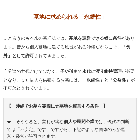
墓地に求められる「永続性」
…と言うのも本来の墓埋法では、
墓地を運営できる者に条件
があり
ます。昔から個人墓地に建てる風習がある沖縄だからこそ、
「例
外」として許可
されてきました。
自分達の世代だけではなく、子や孫まで
永代に渡り維持管理
が必要
となり、また故人を供養するお墓には、
「永続性」と「公益性」
が
不可欠とされています。
【 沖縄でお墓を霊園に☆墓地を運営する条件 】
★ そうなると、営利が絡む
個人や民間企業
では、現代の判断
では「不安定」です。ですから、下記のような団体のみが運
営・経営が許可されます。