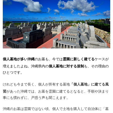
個人墓地が多い沖縄
のお墓も、今では
霊園に新しく建てる
ケースが
増えましたよね。沖縄県内の
個人墓地に対する規制
も、その理由の
ひとつです。
けれども今まで長く、個人が所有する墓地
「個人墓地」に建てる風
習
があった沖縄では、お墓を霊園に建てるとなると、手順や決まり
事にも慣れずに、戸惑う声も聞こえます。
沖縄のお墓は霊園ではない頃、個人で土地を購入して自治体に「墓