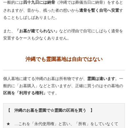
一般的には
四十九日には納骨
（沖縄では葬儀当日に納骨）をすると
されますが、昔から、残った者の想いから
遺骨を暫く自宅へ安置
す
ることもしばしばありました。
また、
「お墓が建てられない」
などの理由で自宅にしばらく遺骨を
安置するケースも少なくありません。
沖縄でも霊園墓地は自由ではない
個人墓地に建てる沖縄のお墓は所有物ですが、
霊園は違います
。一
般的に「お墓購入」などと言いますが、正確に買うのはその墓地の
区画を「利用する権利」
です。
【 沖縄のお墓を霊園で☆霊園の区画を買う 】
★ …これを「永代使用権」と言い、「所有」をしていなくて