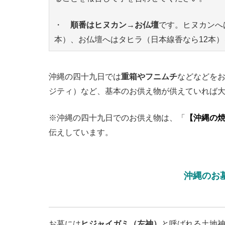
・
順番はヒヌカン→お仏壇
です。ヒヌカンへ
本）、お仏壇へはタヒラ（日本線香なら12本
沖縄の四十九日では
重箱やフニムチ
などなどを
ジティ）など、基本のお供え物が供えていれば
※沖縄の四十九日でのお供え物は、「
【沖縄の
伝えしています。
沖縄のお
お墓には
ヒジャイガミ（左神）
と呼ばれる土地