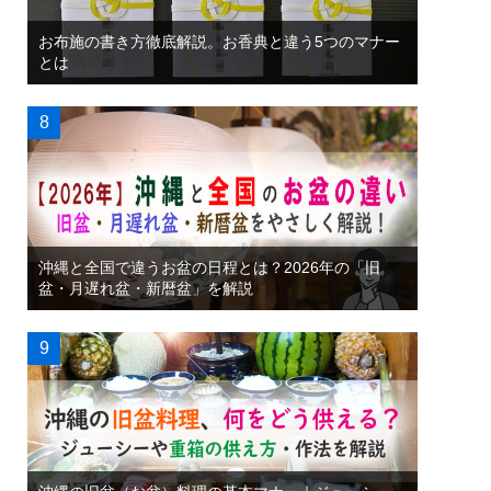
お布施の書き方徹底解説。お香典と違う5つのマナー
とは
沖縄と全国で違うお盆の日程とは？2026年の「旧
盆・月遅れ盆・新暦盆」を解説