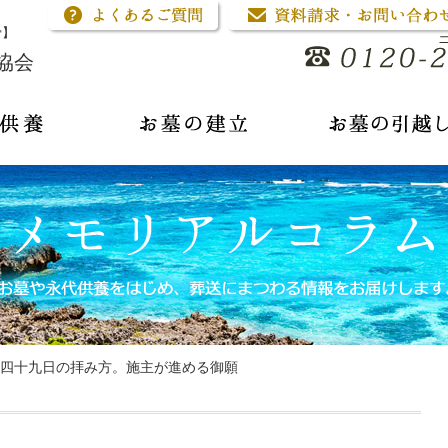
骨】
協会
四十九日の拝み方。施主が進める御願