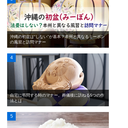
沖縄の初盆は“しない”が基本？本州と異なるミーボン
の風習と訪問マナー
自宅に弔問する時のマナー。葬儀後に訪ねる5つの作
法とは