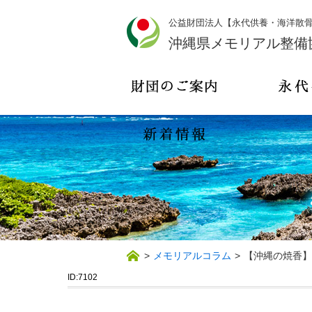
公益財団法人【永代供養・海洋散
沖縄県メモリアル整備
>
メモリアルコラム
>
【沖縄の焼香】
ID:7102