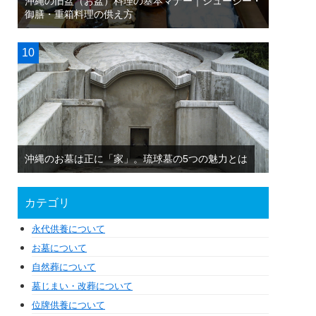
沖縄の旧盆（お盆）料理の基本マナー｜ジューシー・
御膳・重箱料理の供え方
沖縄のお墓は正に「家」。琉球墓の5つの魅力とは
カテゴリ
永代供養について
お墓について
自然葬について
墓じまい・改葬について
位牌供養について