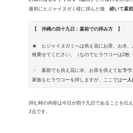
最初にヒジャイヌガミ様に拝んだ後、
続いて墓
【 沖縄の四十九日：墓前での拝み方 】
★ ヒジャイヌガミへは供え花にお茶、お水、
枚乗せてください。（なのでヒラウコーは2枚（
・ 墓前でも供え花に水、お茶を供えて
ヒラウ
家族もヒラウコーを拝しますが、ここでは
一人
拝む時の内容は今日が四十九日であることを伝
2点です。