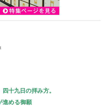
願
】四十九日の拝み方。
が進める御願