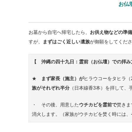
お仏
お墓から自宅へ帰宅したら、
お供え物などの準
すが、
まずはごく近しい遺族
が御願をしてくだ
【 沖縄の四十九日：霊前（お仏壇）での拝み
★
まず家長（施主）が
ヒラウコーをタヒラ（
族がそれぞれ半分
（日本線香3本）を拝して、
・ その後、用意した
ウチカビを霊前で
焚きま
消火します。（家族がウチカビを焚く時には、