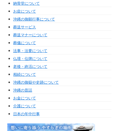
納骨堂について
お盆について
沖縄の御願行事について
葬送サービス
葬送マナーについて
葬儀について
法事・法要について
仏壇・位牌について
老後・終活について
相続について
沖縄の御嶽や史跡について
沖縄の昔話
お金について
介護について
日本の年中行事