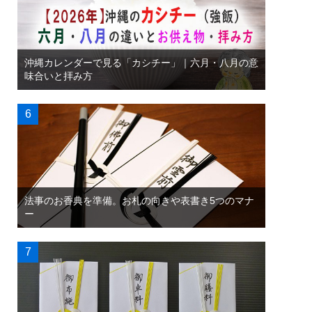
沖縄カレンダーで見る「カシチー」｜六月・八月の意
味合いと拝み方
法事のお香典を準備。お札の向きや表書き5つのマナ
ー