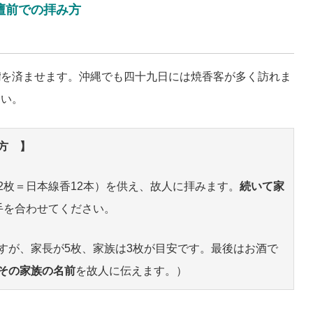
壇前での拝み方
備
を済ませます。沖縄でも四十九日には焼香客が多く訪れま
さい。
方 】
2枚＝日本線香12本）を供え、故人に拝みます。
続いて家
手を合わせてください。
すが、家長が5枚、家族は3枚が目安です。最後はお酒で
その家族の名前
を故人に伝えます。）