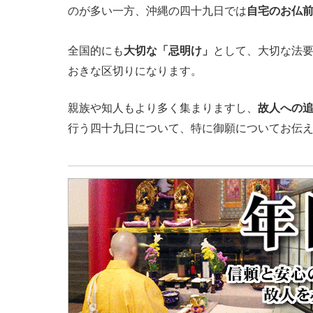
のが多い一方、沖縄の四十九日では
自宅のお仏
全国的にも
大切な「忌明け」
として、大切な法
おきな区切りになります。
親族や知人もより多く集まりますし、
故人への
行う四十九日について、特に御願についてお伝