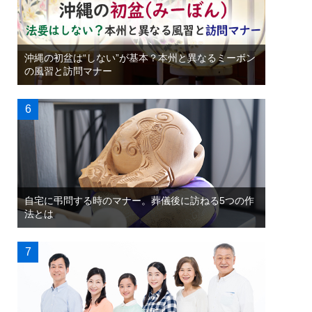
沖縄の初盆は“しない”が基本？本州と異なるミーボン
の風習と訪問マナー
自宅に弔問する時のマナー。葬儀後に訪ねる5つの作
法とは