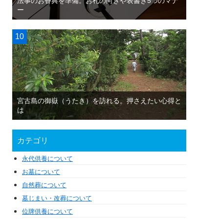
法事のお香典を準備。お札の向きや表書き5つのマナ
ー
宮古島の御嶽（うたき）を訪れる。押さえたい心得と
は
カテゴリ
永代供養について
お墓について
自然葬について
墓じまい・改葬について
位牌供養について