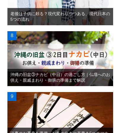
老後は子供に頼る？現代変わりつつある、現代日本の
5つの流れ
沖縄の旧盆③ナカビ（中日）の過ごし方｜仏壇へのお
供え・親戚まわり・御膳の準備まで解説