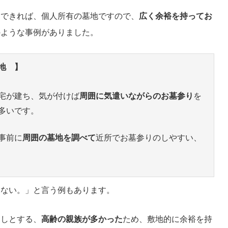
えできれば、個人所有の墓地ですので、
広く余裕を持ってお
のような事例がありました。
地 】
宅が建ち、気が付けば
周囲に気遣いながらのお墓参り
を
多いです。
事前に
周囲の墓地を調べて
近所でお墓参りのしやすい、
けない。」と言う例もあります。
良しとする、
高齢の親族が多かった
ため、敷地的に余裕を持