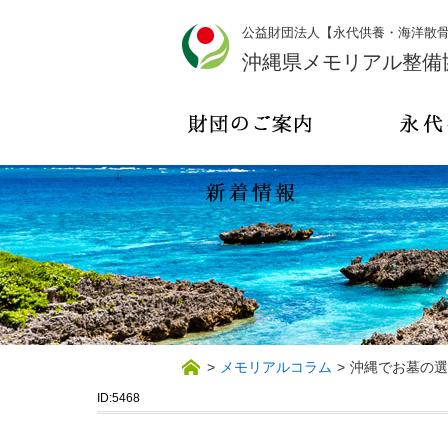
公益財団法人【永代供養・海洋散
沖縄県メモリアル整備
>
メモリアルコラム
>
沖縄でお墓の選
ID:5468