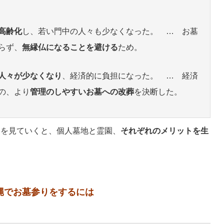
高齢化
し、若い門中の人々も少なくなった。 … お墓
らず、
無縁仏になることを避ける
ため。
人々が少なくなり
、経済的に負担になった。 … 経済
の、より
管理のしやすいお墓への改葬
を決断した。
的を見ていくと、個人墓地と霊園、
それぞれのメリットを生
縄でお墓参りをするには