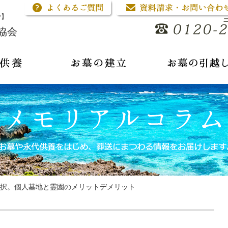
骨】
協会
択。個人墓地と霊園のメリットデメリット