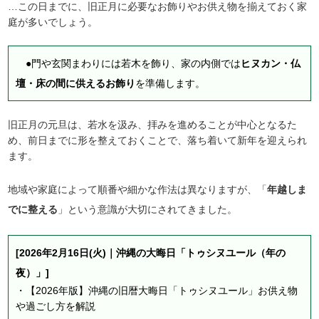
…この日までに、旧正月に必要なお飾りやお供え物を揃えておく家
庭が多いでしょう。
●門や玄関まわりには若木を飾り、家の内側では
ヒヌカン・仏
壇・床の間に供えるお飾り
を準備します。
旧正月の元旦は、若水を汲み、拝みを進めることが中心となるた
め、前日までに形を整えておくことで、落ち着いて新年を迎えられ
ます。
地域や家庭によって順番や細かな作法は異なりますが、「
年越しま
でに整える
」という意識が大切にされてきました。
[2026年2月16日(火)｜沖縄の大晦日「トゥシヌユール（年の
夜）」]
・
【2026年版】沖縄の旧暦大晦日「トゥシヌユール」お供え物
や過ごし方を解説