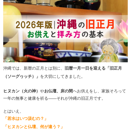
沖縄では、新暦の正月とは別に、
旧暦一月一日を迎える「旧正月
（ソーグヮッチ）」
を大切にしてきました。
ヒヌカン（火の神）
や
お仏壇、床の間
へお供えをし、家族そろって
一年の無事と健康を祈る――それが沖縄の旧正月です。
とはいえ、
「若水はいつ汲むの？」
「ヒヌカンと仏壇、何が違う？」