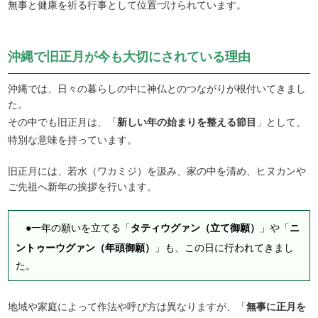
無事と健康を祈る行事として位置づけられています。
沖縄で旧正月が今も大切にされている理由
沖縄では、日々の暮らしの中に神仏とのつながりが根付いてきまし
た。
その中でも旧正月は、「
新しい年の始まりを整える節目
」として、
特別な意味を持っています。
旧正月には、若水（ワカミジ）を汲み、家の中を清め、ヒヌカンや
ご先祖へ新年の挨拶を行います。
●一年の願いを立てる「
タティウグァン（立て御願）
」や「
ニ
ントゥーウグァン（年頭御願）
」も、この日に行われてきまし
た。
地域や家庭によって作法や呼び方は異なりますが、「
無事に正月を