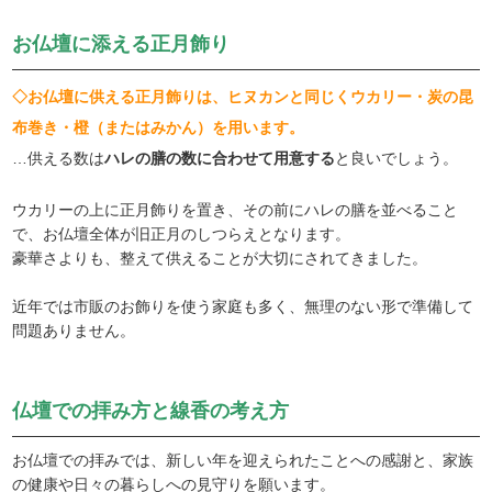
お仏壇に添える正月飾り
◇お仏壇に供える正月飾りは、ヒヌカンと同じくウカリー・炭の昆
布巻き・橙（またはみかん）を用います。
…供える数は
ハレの膳の数に合わせて用意する
と良いでしょう。
ウカリーの上に正月飾りを置き、その前にハレの膳を並べること
で、お仏壇全体が旧正月のしつらえとなります。
豪華さよりも、整えて供えることが大切にされてきました。
近年では市販のお飾りを使う家庭も多く、無理のない形で準備して
問題ありません。
仏壇での拝み方と線香の考え方
お仏壇での拝みでは、新しい年を迎えられたことへの感謝と、家族
の健康や日々の暮らしへの見守りを願います。