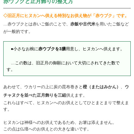
赤ウブクと正月飾りの整え方
◇旧正月にヒヌカンへ供える特別なお供え物が「赤ウブク」です。
…赤ウブクとは赤いご飯のことで、
赤飯や古代米
を用いたご飯など
が一般的です。
●小さなお椀に
赤ウブクを3膳
用意し、ヒヌカンへ供えます。
…この数は、旧正月の御願において大切にされてきた数で
す。
あわせて、ウカリーの上に炭の昆布巻きと
橙（またはみかん）
、
ウ
チャヌクを並べた正月飾りを三組
供えます。
これらはすべて、ヒヌカンへのお供えとしてひとまとまりで整えま
す。
ヒヌカンは神様へのお供えであるため、お箸は添えません。
この点は仏壇へのお供えとの大きな違いです。