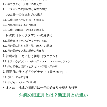
赤ウブクと正月飾りの整え方
ヒヌカンでの拝み方と線香の本数
お仏壇への旧正月のお供え
仏壇には「ハレの膳」を供える
お仏壇に添える正月飾り
仏壇での拝み方と線香の考え方
床の間（トゥクヌマ）へのお供え
三合御花（サンゴーミハナ）とは
床の間に供える酒・塩・若水・お茶脇
床の間がない家の場合の考え方
沖縄の旧正月に行う御願（ウグァン）
タティウグァン・ハチウグァン・ニントゥーウグァン
拝む順番と場所（ヒヌカン・仏壇・床の間）
旧正月の仕上げ「ウビナディ（産水撫で）」
ウビナディの意味
子ども・大人への行い方
まとめ｜沖縄の旧正月は一年の始まりを整える行事
沖縄の旧正月とは？新正月との違い