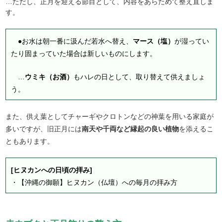
…ただし、正月を迎える節目として、内容をあらためて整え直しま
す。
●お水は朝一番に汲んだ若水へ替え、
マース（塩）
が湿ってい
たり固まっていた場合は新しいものにします。
…
ウミキ（お酒）
もハレの日として、取り替えて供えましょ
う。
また、供え葉としてチャーギやクロトンなどの神葉を用いる家庭が
多いですが、旧正月には
南天や千両など縁起の良い植物
を添えるこ
ともあります。
[ヒヌカンへの日頃の拝み]
・
【沖縄の御願】ヒヌカン（仏壇）への毎月の拝み方