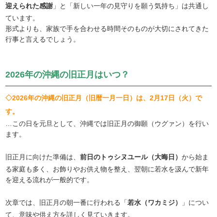
迎えられた感謝
」と「新しい一年の見守りを願う気持ち」は共通し
ています。
形式よりも、家族で手を合わせる時間そのものが大切にされてきた
行事と言えるでしょう。
2026年の沖縄の旧正月はいつ？
◇2026年の沖縄の旧正月（旧暦一月一日）は、2月17日（火）で
す。
…この日を元旦として、沖縄では旧正月の御願（ウグァン）を行い
ます。
旧正月に向けた準備は、
前日のトゥシヌユール（大晦日）
から始ま
る家庭も多く、お飾りやお供え物を整え、翌朝に若水を汲んで新年
を迎える流れが一般的です。
次章では、旧正月の朝一番に行われる「
若水（ワカミジ）
」につい
て、意味や供え方を詳しく見ていきます。