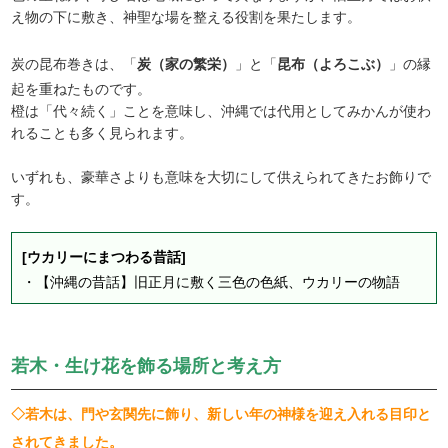
え物の下に敷き、神聖な場を整える役割を果たします。
炭の昆布巻きは、「
炭（家の繁栄）
」と「
昆布（よろこぶ）
」の縁
起を重ねたものです。
橙は「代々続く」ことを意味し、沖縄では代用としてみかんが使わ
れることも多く見られます。
いずれも、豪華さよりも意味を大切にして供えられてきたお飾りで
す。
[ウカリーにまつわる昔話]
・
【沖縄の昔話】旧正月に敷く三色の色紙、ウカリーの物語
若木・生け花を飾る場所と考え方
◇若木は、門や玄関先に飾り、新しい年の神様を迎え入れる目印と
されてきました。