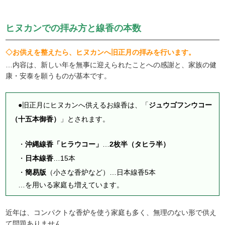
ヒヌカンでの拝み方と線香の本数
◇お供えを整えたら、ヒヌカンへ旧正月の拝みを行います。
…内容は、新しい年を無事に迎えられたことへの感謝と、家族の健
康・安泰を願うものが基本です。
●旧正月にヒヌカンへ供えるお線香は、「
ジュウゴフンウコー
（十五本御香）
」とされます。
・
沖縄線香「ヒラウコー」
…
2枚半（タヒラ半）
・
日本線香
…15本
・
簡易版
（小さな香炉など）…日本線香5本
…を用いる家庭も増えています。
近年は、コンパクトな香炉を使う家庭も多く、無理のない形で供え
て問題ありません。