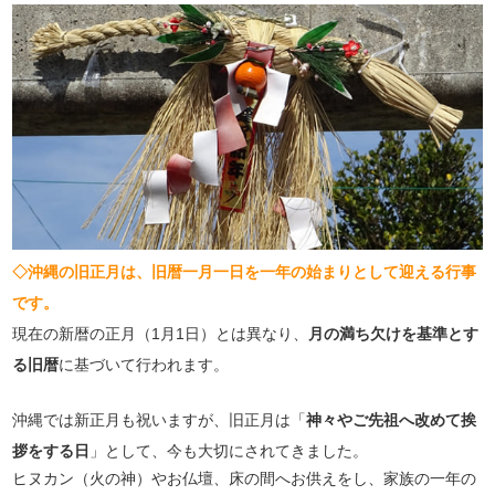
◇沖縄の旧正月は、旧暦一月一日を一年の始まりとして迎える行事
です。
現在の新暦の正月（1月1日）とは異なり、
月の満ち欠けを基準とす
る旧暦
に基づいて行われます。
沖縄では新正月も祝いますが、旧正月は「
神々やご先祖へ改めて挨
拶をする日
」として、今も大切にされてきました。
ヒヌカン（火の神）やお仏壇、床の間へお供えをし、家族の一年の