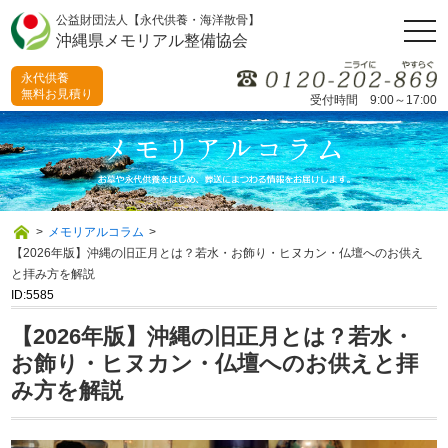
公益財団法人【永代供養・海洋散骨】
togg
沖縄県メモリアル整備協会
navi
永代供養
無料お見積り
受付時間 9:00～17:00
>
メモリアルコラム
>
【2026年版】沖縄の旧正月とは？若水・お飾り・ヒヌカン・仏壇へのお供え
と拝み方を解説
ID:5585
【2026年版】沖縄の旧正月とは？若水・
お飾り・ヒヌカン・仏壇へのお供えと拝
み方を解説