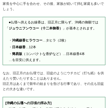
家長を中心に手を合わせ、その後、家族が続いて拝む家庭も多いで
しょう。
●仏壇へ供えるお線香は、旧正月に限らず、沖縄の御願では
「
ジュウニフンウコー（十二本御香）
」が基本とされます。
・
沖縄線香ヒラウコー
…タヒラ（2枚）
・
日本線香
…12本
・
簡易版
（コンパクトな香炉など）…日本線香4本
…を目安に供えます。
なお、旧正月のお仏壇では、旧盆のようにウチカビ（打ち紙）を供
えたり焚いたりすることはありません。
旧正月はあくまで新年の始まりを告げる行事であり、その点も旧盆
との大きな違いです。
[沖縄の仏壇への日頃の拝み方]