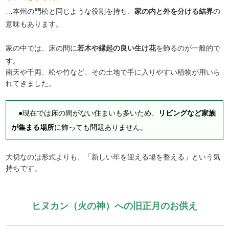
…本州の門松と同じような役割を持ち、
家の内と外を分ける結界
の
意味もあります。
家の中では、床の間に
若木や縁起の良い生け花
を飾るのが一般的で
す。
南天や千両、松や竹など、その土地で手に入りやすい植物が用いら
れてきました。
●現在では床の間がない住まいも多いため、
リビングなど家族
が集まる場所
に飾っても問題ありません。
大切なのは形式よりも、「新しい年を迎える場を整える」という気
持ちです。
ヒヌカン（火の神）への旧正月のお供え