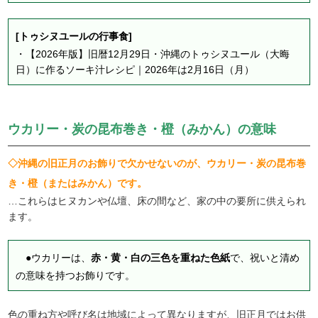
[トゥシヌユールの行事食]
・
【2026年版】旧暦12月29日・沖縄のトゥシヌユール（大晦
日）に作るソーキ汁レシピ｜2026年は2月16日（月）
ウカリー・炭の昆布巻き・橙（みかん）の意味
◇沖縄の旧正月のお飾りで欠かせないのが、ウカリー・炭の昆布巻
き・橙（またはみかん）です。
…これらはヒヌカンや仏壇、床の間など、家の中の要所に供えられ
ます。
●ウカリーは、
赤・黄・白の三色を重ねた色紙
で、祝いと清め
の意味を持つお飾りです。
色の重ね方や呼び名は地域によって異なりますが、旧正月ではお供