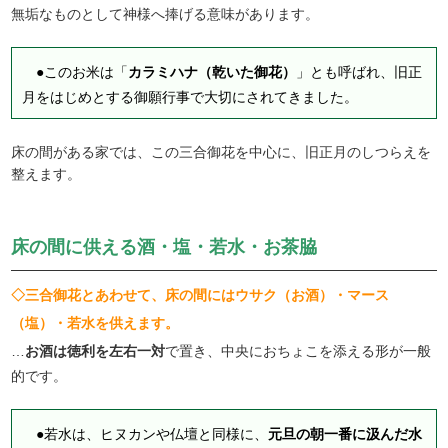
無垢なものとして神様へ捧げる意味があります。
●このお米は「
カラミハナ（乾いた御花）
」とも呼ばれ、旧正
月をはじめとする御願行事で大切にされてきました。
床の間がある家では、この三合御花を中心に、旧正月のしつらえを
整えます。
床の間に供える酒・塩・若水・お茶脇
◇三合御花とあわせて、床の間にはウサク（お酒）・マース
（塩）・若水を供えます。
…
お酒は徳利を左右一対
で置き、中央におちょこを添える形が一般
的です。
●若水は、ヒヌカンや仏壇と同様に、
元旦の朝一番に汲んだ水