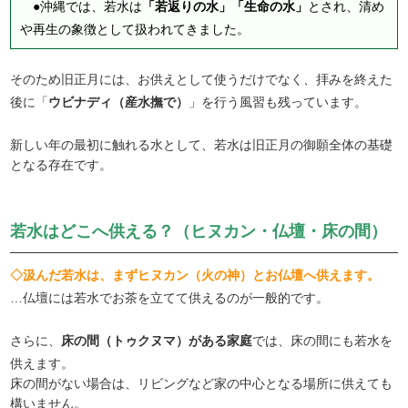
●沖縄では、若水は
「若返りの水」「生命の水」
とされ、清め
や再生の象徴として扱われてきました。
そのため旧正月には、お供えとして使うだけでなく、拝みを終えた
後に「
ウビナディ（産水撫で）
」を行う風習も残っています。
新しい年の最初に触れる水として、若水は旧正月の御願全体の基礎
となる存在です。
若水はどこへ供える？（ヒヌカン・仏壇・床の間）
◇汲んだ若水は、まずヒヌカン（火の神）とお仏壇へ供えます。
…仏壇には若水でお茶を立てて供えるのが一般的です。
さらに、
床の間（トゥクヌマ）がある家庭
では、床の間にも若水を
供えます。
床の間がない場合は、リビングなど家の中心となる場所に供えても
構いません。