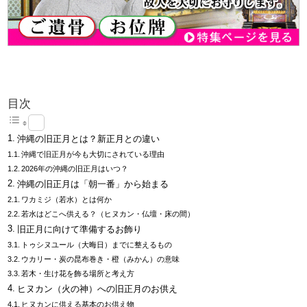
目次
沖縄の旧正月とは？新正月との違い
沖縄で旧正月が今も大切にされている理由
2026年の沖縄の旧正月はいつ？
沖縄の旧正月は「朝一番」から始まる
ワカミジ（若水）とは何か
若水はどこへ供える？（ヒヌカン・仏壇・床の間）
旧正月に向けて準備するお飾り
トゥシヌユール（大晦日）までに整えるもの
ウカリー・炭の昆布巻き・橙（みかん）の意味
若木・生け花を飾る場所と考え方
ヒヌカン（火の神）への旧正月のお供え
ヒヌカンに供える基本のお供え物