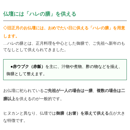
仏壇には「ハレの膳」を供える
◇旧正月のお仏壇には、おめでたい日に供える「ハレの膳」を用意
します。
…ハレの膳とは、正月料理を中心とした御膳で、ご先祖へ新年のも
てなしとして供えられてきました。
●
赤ウブク（赤飯）
を主に、汁物や煮物、酢の物などを揃え、
御膳として整えます。
お仏壇に祀られている
ご先祖が一人の場合は一膳
、
複数の場合は二
膳以上
を供えるのが一般的です。
ヒヌカンと異なり、仏壇では
御膳（お箸）を添えて供える
点が大き
な特徴です。