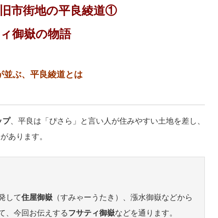
旧市街地の平良綾道①
ィ御嶽の物語
が並ぶ、平良綾道とは
ップ
、平良は「ぴさら」と言い人が住みやすい土地を差し、
いがあります。
発して
住屋御嶽
（すみゃーうたき）、漲水御嶽などから
て、今回お伝えする
フサティ御嶽
などを通ります。