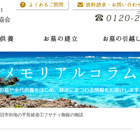
骨】
協会
旧市街地の平良綾道①フサティ御嶽の物語