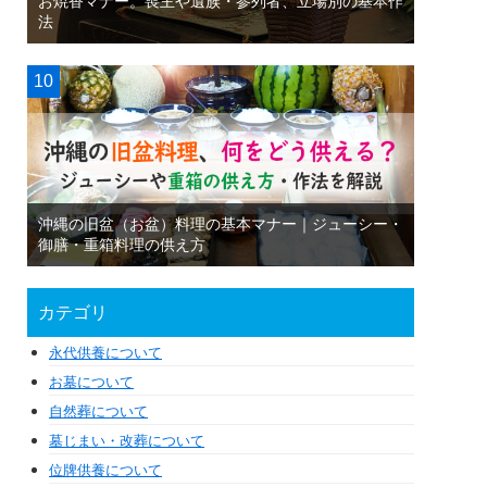
お焼香マナー。喪主や遺族・参列者、立場別の基本作
法
沖縄の旧盆（お盆）料理の基本マナー｜ジューシー・
御膳・重箱料理の供え方
カテゴリ
永代供養について
お墓について
自然葬について
墓じまい・改葬について
位牌供養について