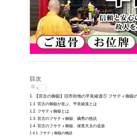
目次
【宮古の御嶽】旧市街地の平良綾道① フサティ御嶽
宮古の御嶽が並ぶ、平良綾道とは
フサティ御嶽とは
宮古のフサティ御嶽、嫡男の抵抗
宮古のフサティ御嶽、保里天太の追放
フサティ御嶽の物語