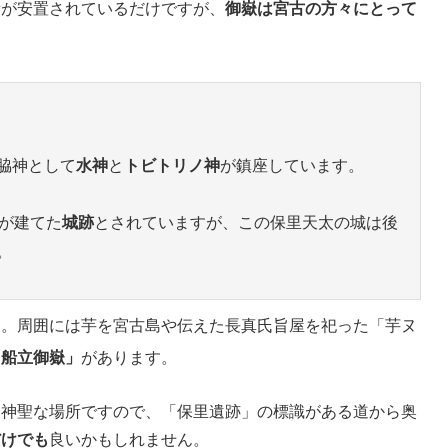
所が安置されているだけですが、
御嶽は宮古の方々にとって
脇神として
水神
と
トビトリノ神
が鎮座しています。
が建てた
城跡
とされていますが、この保里天太の城は後
。
す。周囲には芋を宮古島や伝えた長真氏旨屋を祀った「芋ヌ
「船立御嶽」
があります。
る神聖な場所ですので、「保里遺跡」の標識がある道から奥
だけでも
良いかもしれません。