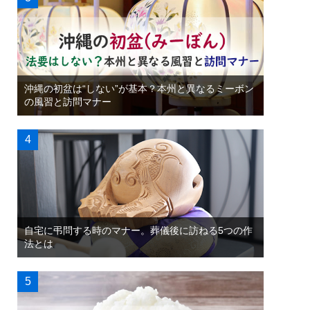
沖縄の初盆は“しない”が基本？本州と異なるミーボン
の風習と訪問マナー
自宅に弔問する時のマナー。葬儀後に訪ねる5つの作
法とは