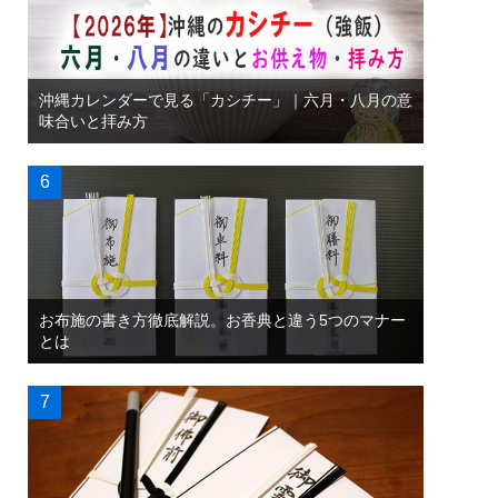
沖縄カレンダーで見る「カシチー」｜六月・八月の意
味合いと拝み方
お布施の書き方徹底解説。お香典と違う5つのマナー
とは