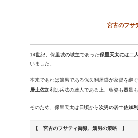
宮古のフサ
14世紀、保里城の城主であった
保里天太には二
いました。
本来であれば嫡男である保久利屋盛が家督を継
居土佐加利
は兵法の達人である上、容姿も器量
そのため、保里天太は日頃から
次男の居土佐加
【 宮古のフサティ御嶽、嫡男の策略 】