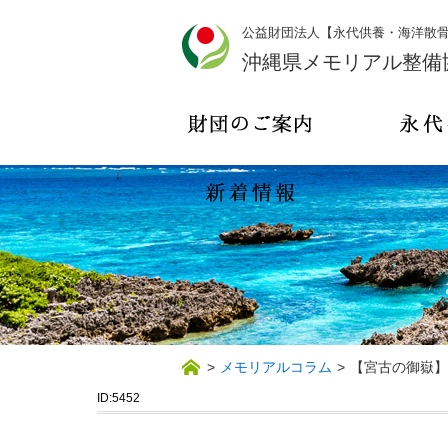
公益財団法人【永代供養・海洋散
沖縄県メモリアル整備
>
メモリアルコラム
>
【宮古の御嶽】
ID:5452