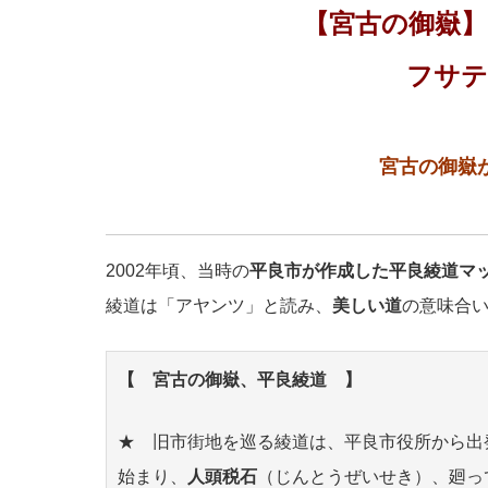
【宮古の御嶽】
フサテ
宮古の御嶽
2002年頃、当時の
平良市が作成した平良綾道マ
綾道は「アヤンツ」と読み、
美しい道
の意味合
【 宮古の御嶽、平良綾道 】
★ 旧市街地を巡る綾道は、平良市役所から出
始まり、
人頭税石
（じんとうぜいせき）、廻っ