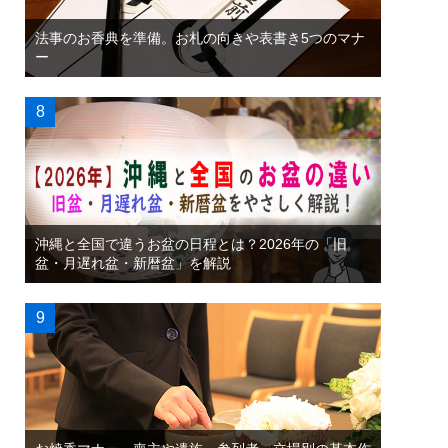
法事のお香典を準備。お札の向きや表書き5つのマナ
ー
沖縄と全国で違うお盆の日程とは？2026年の「旧
盆・月遅れ盆・新暦盆」を解説