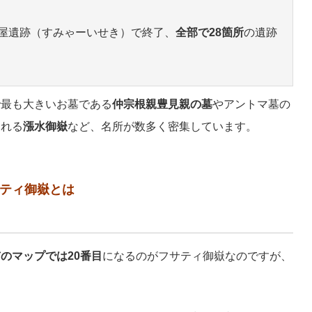
屋遺跡（すみゃーいせき）で終了、
全部で28箇所
の遺跡
で最も大きいお墓である
仲宗根親豊見親の墓
やアントマ墓の
われる
漲水御嶽
など、名所が数多く密集しています。
ティ御嶽とは
のマップでは20番目
になるのがフサティ御嶽なのですが、