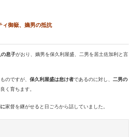
ティ御嶽、嫡男の抵抗
人の息子
がおり、嫡男を保久利屋盛、二男を居土佐加利と言
ぐものですが、
保久利屋盛は怠け者
であるのに対し、
二男の
も良く育ちます。
利に
家督を継がせると日ごろから話していました。