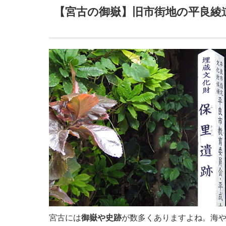
【宮古の御嶽】旧市街地の平良綾
宮古には
御嶽や史跡
が数多くありますよね。海