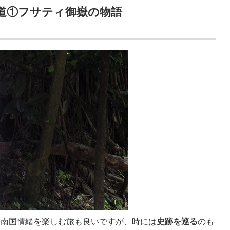
道①フサティ御嶽の物語
や南国情緒を楽しむ旅も良いですが、時には
史跡を巡る
のも