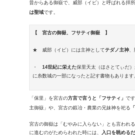
昔からある御嶽で、威部（イビ）と呼ばれる拝
は聖域
です。
【 宮古の御嶽、フサティ御嶽 】
★ 威部（イビ）には主神として
テダノ主神
、
・
14世紀に栄えた
保里天太（ほさとてぃだ）
に糸数城の一部になったと記す書物もあります
「保里」を宮古の
方言で言うと「フサティ」
で
主御嶽」や、宮古の鍛冶・農業の兄妹神を祀る
宮古の御嶽は「むやみに入らない」とも言われ
に進むのがためらわれた時には、
入口を眺める