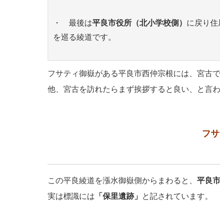
・ 最後は
平良市役所（北小学校側）
に戻り住
を巡る綾道です。
フサティ御嶽がある平良市西仲宗根には、宮古
他、宮古を訪れたらまず挨拶すると良い、と言
フサ
この平良綾道を漲水御嶽側からまわると、
平良市
実は標識には
「保里遺跡」
と記されています。