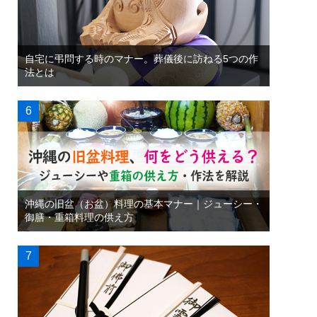
自宅に弔問する時のマナー。葬儀後に訪ねる5つの作
法とは
沖縄の旧盆（お盆）料理の基本マナー｜ジューシー・
御膳・重箱料理の供え方