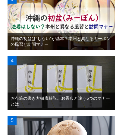
沖縄の初盆は“しない”が基本？本州と異なるミーボン
の風習と訪問マナー
お布施の書き方徹底解説。お香典と違う5つのマナー
とは