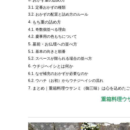
おかず重の詰め方
定番おかずの種類
おかずの配置と詰め方のルール
もち重の詰め方
奇数個並べる理由
慶事用の色もちについて
墓前・お仏壇への並べ方
基本の向きと順番
スペースが限られる場合の並べ方
ウチジヘイシとは何か
なぜ補充のおかずが必要なのか
ウハチ（お初）からウチジヘイシの流れ
まとめ｜重箱料理ウサンミ（御三味）は心を込めたご
重箱料理ウ