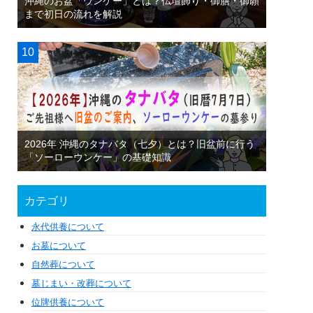
沖縄のお盆「ウンケー」とは？仏壇飾り・御膳・御願
まで初日の流れを解説
2026年 沖縄のタナバタ（七夕）とは？旧盆前に行う
「ソーローウンケー」の基礎知識
カテゴリ
永代供養について
お墓について
自然葬について
墓じまい・改葬について
位牌供養について