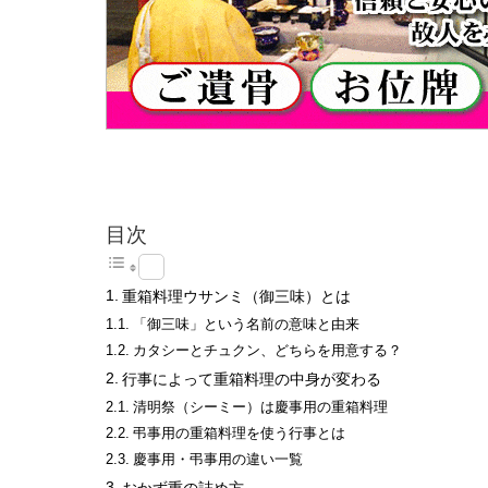
目次
重箱料理ウサンミ（御三味）とは
「御三味」という名前の意味と由来
カタシーとチュクン、どちらを用意する？
行事によって重箱料理の中身が変わる
清明祭（シーミー）は慶事用の重箱料理
弔事用の重箱料理を使う行事とは
慶事用・弔事用の違い一覧