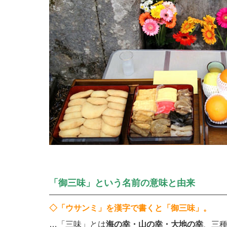
「御三味」という名前の意味と由来
◇「ウサンミ」を漢字で書くと「御三味」。
…「三味」とは
海の幸・山の幸・大地の幸
、三