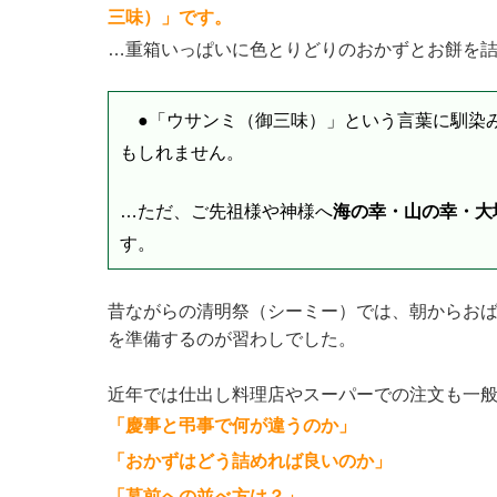
三味）」です。
…重箱いっぱいに色とりどりのおかずとお餅を
●「ウサンミ（御三味）」という言葉に馴染
もしれません。
…ただ、ご先祖様や神様へ
海の幸・山の幸・大
す。
昔ながらの清明祭（シーミー）では、朝からお
を準備するのが習わしでした。
近年では仕出し料理店やスーパーでの注文も一
「慶事と弔事で何が違うのか」
「おかずはどう詰めれば良いのか」
「墓前への並べ方は？」