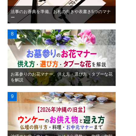
法事のお香典を準備。お札の向きや表書き5つのマナ
ー
お墓参りのお花マナー。供え方・選び方・タブーな花
を解説