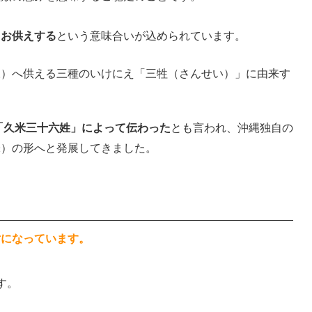
てお供えする
という意味合いが込められています。
様）へ供える三種のいけにえ「三牲（さんせい）」に由来す
団「久米三十六姓」によって伝わった
とも言われ、沖縄独自の
味）の形へと発展してきました。
対になっています。
。
す。