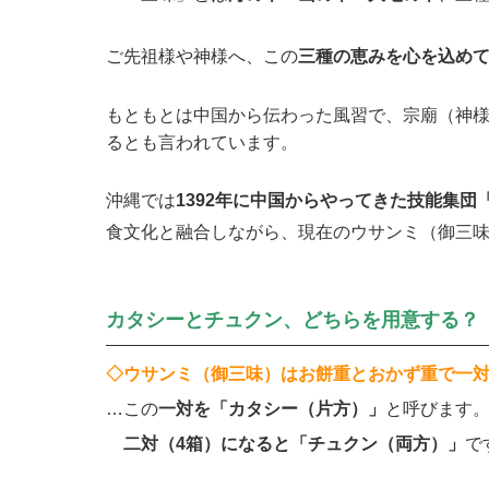
ご先祖様や神様へ、この
三種の恵みを心を込め
もともとは中国から伝わった風習で、宗廟（神
るとも言われています。
沖縄では
1392年に中国からやってきた技能集
食文化と融合しながら、現在のウサンミ（御三
カタシーとチュクン、どちらを用意する？
◇ウサンミ（御三味）はお餅重とおかず重で一
…この
一対を「カタシー（片方）」
と呼びます
二対（4箱）になると「チュクン（両方）」
で