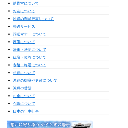
納骨堂について
お盆について
沖縄の御願行事について
葬送サービス
葬送マナーについて
葬儀について
法事・法要について
仏壇・位牌について
老後・終活について
相続について
沖縄の御嶽や史跡について
沖縄の昔話
お金について
介護について
日本の年中行事