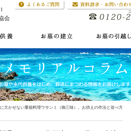
骨】
協会
に欠かせない重箱料理ウサンミ（御三味）。お供えの作法と並べ方