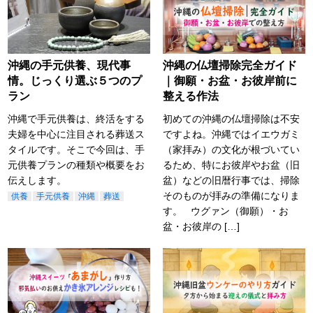
沖縄の手元供養、現代事
沖縄の仏壇掃除完全ガイド
情。じっくり選ぶ５つのプ
｜御願・お盆・お彼岸前に
ラン
整える作法
沖縄で手元供養は、終活をする
初めての沖縄の仏壇掃除は不安
夫婦を中心に注目される葬送ス
ですよね。沖縄ではイエウガミ
タイルです。そこで今回は、手
（家拝み）の文化が根づいてい
元供養プランの種類や概要をお
るため、特にお彼岸やお盆（旧
伝えします。
盆）などの旧暦行事では、掃除
そのものが拝みの準備になりま
供養
手元供養
沖縄
葬送
す。 ウグァン（御願）・お
盆・お彼岸の […]