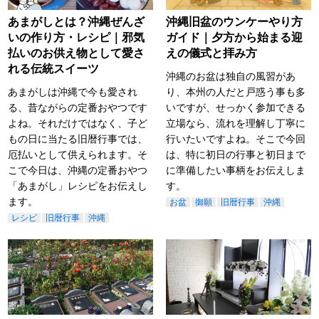
あまがしとは？沖縄ぜんざ
沖縄旧盆のウンケーやり方
いの作り方・レシピ｜邪気
ガイド｜夕方から始まる迎
払いのお供え物として愛さ
えの儀式と拝み方
れる伝統スイーツ
沖縄のお盆は独自の風習があ
あまがしは沖縄で今も愛され
り、本州の人だと戸惑う事も多
る、昔ながらの定番おやつです
いですが、せっかく参加できる
よね。それだけではなく、子ど
立場なら、流れを理解し丁寧に
もの日に当たる旧暦行事では、
行いたいですよね。そこで今回
厄払いとして供えられます。そ
は、特に初日の行事と初日まで
こで今日は、沖縄の定番おやつ
に準備したい事柄をお伝えしま
「あまがし」レシピをお伝えし
す。
ます。
お盆
御願
旧暦行事
沖縄
レシピ
旧暦行事
沖縄