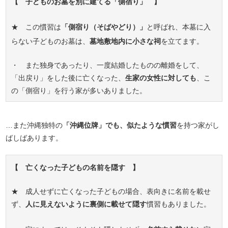
【 子どものお墓を別に建てる「側宿り」 】
★ この慣習は
「側宿り（そばやどり）」
と呼ばれ、本墓に入
らない子どものお墓は、
墓地敷地内に小さな祠
を立てます。
・ また独身であったり、一度結婚したものの離婚をして、
「出戻り」をした後に亡くなった、
生家の女性に対しても
、こ
の「側宿り」を行う家が多いありました。
…また沖縄独特の
「沖縄位牌」でも、似たような慣習
を持つ家がし
ばしばあります。
【 亡くなった子どもの名前を隠す 】
★ 成人せずに亡くなった子どもの場合、表向きに名前を載せ
ず、
人に見えないように裏側に載せて隠す
慣習もありました。