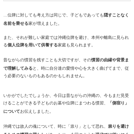
…位牌に対しても考え方は同じで、子どもであっても
隠すことなく
名前を乗せる
家が増えました。
また、それが難しい家庭では沖縄位牌を避け、本州や離島に見られ
る
個人位牌を用いて供養する
家庭も見られます。
昔ながらの慣習を残すことも大切ですが、その
慣習の由縁や背景ま
で理解してみる
と、時に自分達の愛情や心を大きく曲げてまで、従
う必要のないものもあるのかもしれません。
いかがでしたでしょうか、今日は昔ながらの沖縄の、今もまだ見受
けることができる子どものお墓や位牌にまつわる慣習、
「側宿り」
について
お伝えしました。
沖縄では故人の魂について、時に「祟り」として恐れ、
祟りを避け