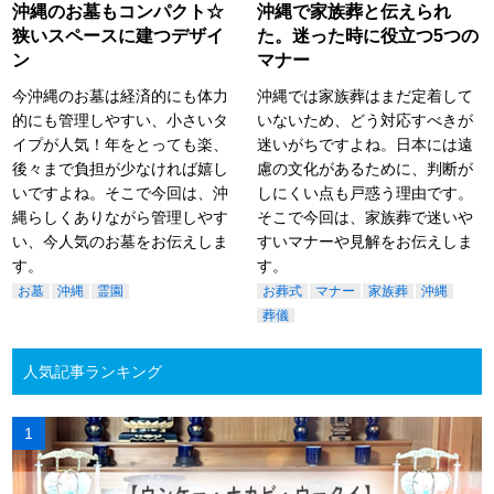
沖縄のお墓もコンパクト☆
沖縄で家族葬と伝えられ
狭いスペースに建つデザイ
た。迷った時に役立つ5つの
ン
マナー
今沖縄のお墓は経済的にも体力
沖縄では家族葬はまだ定着して
的にも管理しやすい、小さいタ
いないため、どう対応すべきが
イプが人気！年をとっても楽、
迷いがちですよね。日本には遠
後々まで負担が少なければ嬉し
慮の文化があるために、判断が
いですよね。そこで今回は、沖
しにくい点も戸惑う理由です。
縄らしくありながら管理しやす
そこで今回は、家族葬で迷いや
い、今人気のお墓をお伝えしま
すいマナーや見解をお伝えしま
す。
す。
お墓
沖縄
霊園
お葬式
マナー
家族葬
沖縄
葬儀
人気記事ランキング