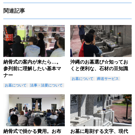
関連記事
納骨式の案内が来たら…。
沖縄のお墓選び☆知ってお
参列前に理解したい基本マ
くと便利な、石材の豆知識
ナー
お墓について
葬送サービス
お墓について
法事・法要について
納骨式で掛かる費用。お布
お墓に彫刻する文字、現代