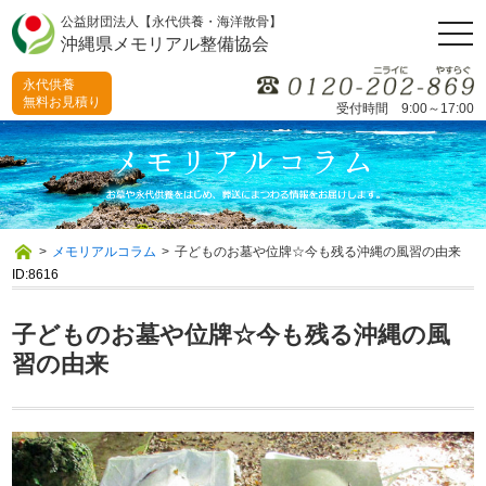
公益財団法人【永代供養・海洋散骨】
togg
沖縄県メモリアル整備協会
navi
永代供養
無料お見積り
受付時間 9:00～17:00
>
メモリアルコラム
>
子どものお墓や位牌☆今も残る沖縄の風習の由来
ID:8616
子どものお墓や位牌☆今も残る沖縄の風
習の由来