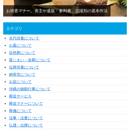
お焼香マナー。喪主や遺族・参列者、立場別の基本作法
カテゴリ
永代供養について
お墓について
自然葬について
墓じまい・改葬について
位牌供養について
納骨堂について
お盆について
沖縄の御願行事について
葬送サービス
葬送マナーについて
葬儀について
法事・法要について
仏壇・位牌について