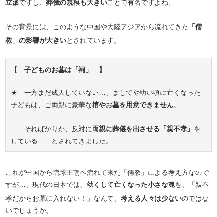
立派
ですし、
葬儀の規模も大きい
ことで有名ですよね。
その背景には、このような中国や大陸アジアから流れてきた
「儒
教」の影響が大きい
とされています。
【 子どものお墓は「祠」 】
★ 一方まだ成人していない…、ましてや幼い頃に亡くなった
子どもは、ご両親に豪華な
棺やお墓を用意できません
。
… そればかりか、反対に
両親に葬儀を出させる「親不孝」
を
している…、とされてきました。
これが中国から琉球王朝へ流れて来た「儒教」による考え方なので
すが…、現代の日本では、
幼くして亡くなった小さな魂
を、「親不
孝だからお墓に入れない！」なんて、
考える人々は少ない
のではな
いでしょうか。