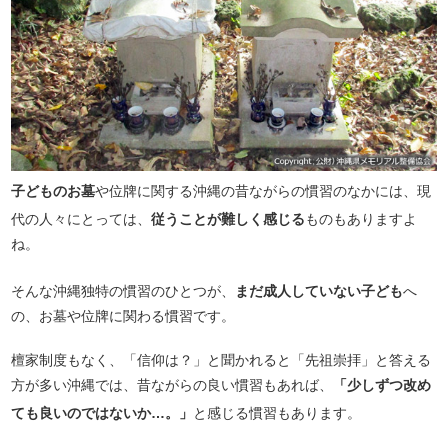
子どものお墓
や位牌に関する沖縄の昔ながらの慣習のなかには、現
代の人々にとっては、
従うことが難しく感じる
ものもありますよ
ね。
そんな沖縄独特の慣習のひとつが、
まだ成人していない子ども
へ
の、お墓や位牌に関わる慣習です。
檀家制度もなく、「信仰は？」と聞かれると「先祖崇拝」と答える
方が多い沖縄では、昔ながらの良い慣習もあれば、
「少しずつ改め
ても良いのではないか…。」
と感じる慣習もあります。