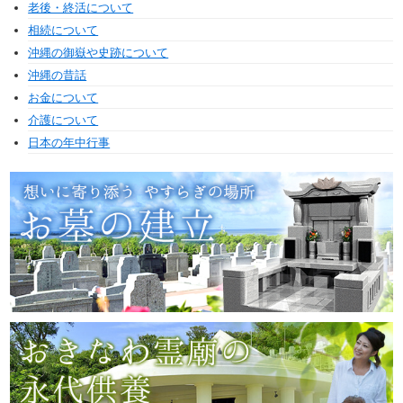
老後・終活について
相続について
沖縄の御嶽や史跡について
沖縄の昔話
お金について
介護について
日本の年中行事