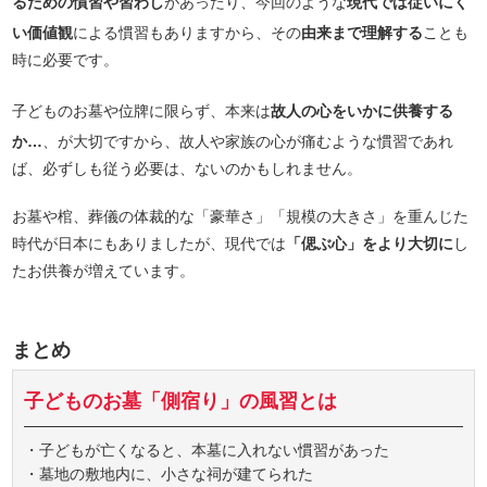
るための慣習や習わし
があったり、今回のような
現代では従いにく
い価値観
による慣習もありますから、その
由来まで理解する
ことも
時に必要です。
子どものお墓や位牌に限らず、本来は
故人の心をいかに供養する
か…
、が大切ですから、故人や家族の心が痛むような慣習であれ
ば、必ずしも従う必要は、ないのかもしれません。
お墓や棺、葬儀の体裁的な「豪華さ」「規模の大きさ」を重んじた
時代が日本にもありましたが、現代では
「偲ぶ心」をより大切に
し
たお供養が増えています。
まとめ
子どものお墓「側宿り」の風習とは
・子どもが亡くなると、本墓に入れない慣習があった
・墓地の敷地内に、小さな祠が建てられた