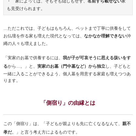
・ 家によっては、そもそも隠しもせず、
名前すら載せない
家
も見受けられます。
…ただこれでは、子どもはもちろん、ペットまで丁寧に供養をして
お仏壇を作る家も増えた現代となっては、
なかなか理解できない
沖
縄の人々も増えました。
「実家のお墓で供養するには、
我が子が可哀そうに思える扱いをす
る
から…。」と、
実家のお墓（門中墓など）から独立
し、子どもと
一緒に入ることができるよう、個人墓を用意する家庭も増えつつあ
ります。
「側宿り」の由縁とは
この「側宿り」は、「子どもが親よりも先に亡くなるなんて、
親不
孝だ
。」と言う考え方によるものです。