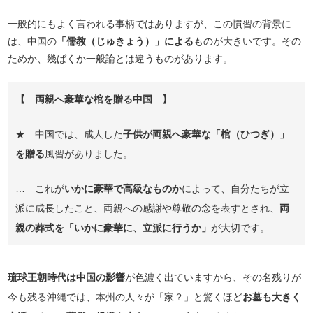
一般的にもよく言われる事柄ではありますが、この慣習の背景に
は、中国の
「儒教（じゅきょう）」による
ものが大きいです。その
ためか、幾ばくか一般論とは違うものがあります。
【 両親へ豪華な棺を贈る中国 】
★ 中国では、成人した
子供が両親へ豪華な「棺（ひつぎ）」
を贈る
風習がありました。
… これが
いかに豪華で高級なものか
によって、自分たちが立
派に成長したこと、両親への感謝や尊敬の念を表すとされ、
両
親の葬式を「いかに豪華に、立派に行うか」
が大切です。
琉球王朝時代は中国の影響
が色濃く出ていますから、その名残りが
今も残る沖縄では、本州の人々が「家？」と驚くほど
お墓も大きく