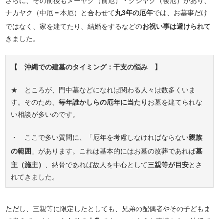
さらに、その前後もメーヤク（前厄）・クシヤク（後厄）があり、
ナカヤク（中厄＝本厄）と合わせて
丸3年の厄年
では、お墓事だけ
ではなく、家を建てたり、結婚をするなどの
お祝い事は避けられて
きました。
【 沖縄での建墓のタイミング：干支の悩み 】
★ ところが、門中墓などになれば関わる人々は数多くいま
す。そのため、
毎年誰かしらの厄年に当たり
お墓を建てられな
い相談が多いのです。
・ ここで多い質問に、「厄年を考慮しなければならない
親族
の範囲
」があります。これは基本的にはお墓の改葬であれば
墓
主（施主）
、納骨であれば故人を中心として
三親等が目安
とさ
れてきました。
ただし、三親等に限定したとしても、兄弟の配偶者やその子どもま