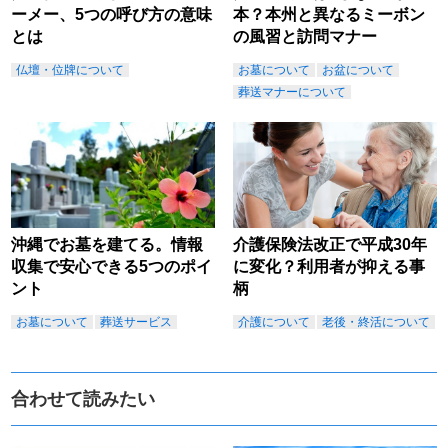
ーメー、5つの呼び方の意味
本？本州と異なるミーボン
とは
の風習と訪問マナー
仏壇・位牌について
お墓について
お盆について
葬送マナーについて
沖縄でお墓を建てる。情報
介護保険法改正で平成30年
収集で安心できる5つのポイ
に変化？利用者が抑える事
ント
柄
お墓について
葬送サービス
介護について
老後・終活について
合わせて読みたい