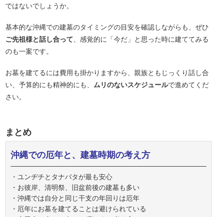
ではないでしょうか。
基本的な沖縄での建墓のタイミングの目安を確認しながらも、ぜひ
ご先祖様と話し合って
、感覚的に「今だ」と思った時に建ててみる
のも一案です。
お墓を建てるには費用も掛かりますから、親族ともじっくり話し合
い、予算的にも精神的にも、
ムリのないスケジュール
で進めてくだ
さい。
まとめ
沖縄での厄年と、建墓時期の考え方
・ユンヂチとタナバタが最も安心
・お彼岸、清明祭、旧盆前後の建墓も多い
・沖縄では自分と同じ干支の年回りは厄年
・厄年にお墓を建てることは避けられている