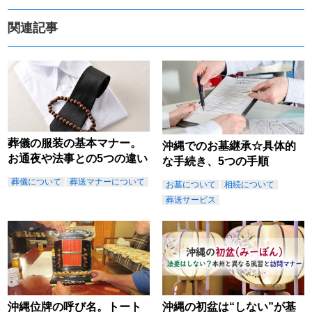
関連記事
葬儀の服装の基本マナー。
沖縄でのお墓継承☆具体的
お通夜や法事との5つの違い
な手続き、5つの手順
葬儀について
葬送マナーについて
お墓について
相続について
葬送サービス
沖縄位牌の呼び名。トート
沖縄の初盆は“しない”が基