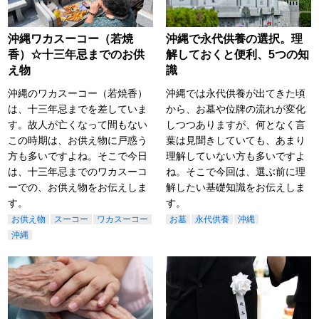
沖縄ワカスーコー（若焼
沖縄で永代供養の選択。理
香）☆十三年忌までのお供
解しておくと便利、5つの知
え物
識
沖縄のワカスーコー（若焼香）
沖縄では永代供養が出てきた頃
は、十三年忌までを差していま
から、お墓や位牌の流れが変化
す。故人が亡くなって間もない
しつつありますが、何となく言
この時期は、お供え物に戸惑う
葉は見聞きしていても、あまり
方も多いですよね。そこで今日
理解していない方も多いですよ
は、十三年忌までのワカスーコ
ね。そこで今回は、選ぶ前に理
ーでの、お供え物をお伝えしま
解したい基礎知識をお伝えしま
す。
す。
お供え物
スーコー
ワカスーコー
お墓
永代供養
沖縄
沖縄