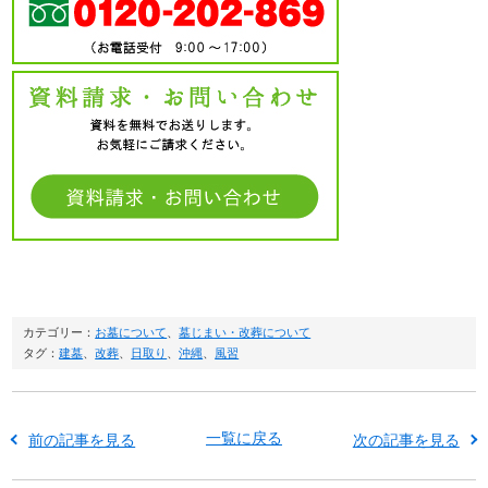
カテゴリー：
お墓について
、
墓じまい・改葬について
タグ：
建墓
、
改葬
、
日取り
、
沖縄
、
風習
一覧に戻る
前の記事を見る
次の記事を見る