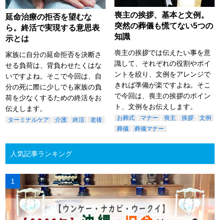
喪主の挨拶、基本と文例。
延命治療の拒否を望むな
突然の葬儀も慌てない5つの
ら。終活で実現する意思表
知識
示とは
喪主の挨拶では伝えたい事を意
家族に自分の延命拒否を決断さ
識して、それぞれの役割やポイ
せる負荷は、背負わせたくはな
ントを絞り、文例をアレンジで
いですよね。そこで今回は、自
きれば準備が楽ですよね。そこ
分の死に際に少しでも家族の負
で今回は、喪主の挨拶のポイン
荷を少なくするための終活をお
ト、文例をお伝えします。
伝えします。
お葬式
マナー
喪主
挨拶
文例
ターミナルケア
介護
終活
老後
葬儀
葬儀マナー
人気記事ランキング