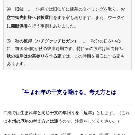
④
旧盆
… 沖縄では旧盆前に建墓のタイミングを取り、
お
盆で御先祖様へお披露目
をする家もあります。また、
ウークイ
に開眼供養
を行う事例もありました。
⑤
秋の彼岸（ハチグァッチヒガン）
… 秋分の日を中心
に、前後3日間が秋の彼岸時期です。特に春の彼岸は家で拝み、
秋の彼岸はお墓参りをする家
では、この時期を目安にする家も
あります。
「生まれ年の干支を避ける」考え方とは
沖縄では
生まれ年と同じ干支の年回りを「厄年」
とします。（これ
は
本州の厄年の考え方とは違う
ので、注意をしてください。）