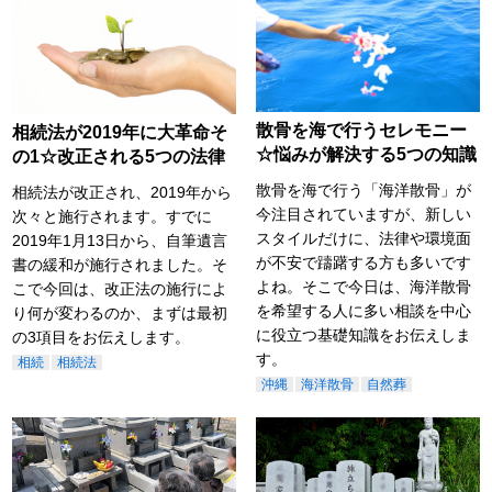
散骨を海で行うセレモニー
相続法が2019年に大革命そ
☆悩みが解決する5つの知識
の1☆改正される5つの法律
散骨を海で行う「海洋散骨」が
相続法が改正され、2019年から
今注目されていますが、新しい
次々と施行されます。すでに
スタイルだけに、法律や環境面
2019年1月13日から、自筆遺言
が不安で躊躇する方も多いです
書の緩和が施行されました。そ
よね。そこで今日は、海洋散骨
こで今回は、改正法の施行によ
を希望する人に多い相談を中心
り何が変わるのか、まずは最初
に役立つ基礎知識をお伝えしま
の3項目をお伝えします。
す。
相続
相続法
沖縄
海洋散骨
自然葬