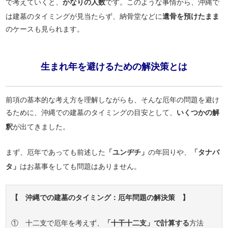
で考えていくと、
かなりの人数
です。このような事情から、沖縄で
は建墓のタイミングが見当たらず、納骨堂などに
遺骨を預けたまま
のケースも見られます。
生まれ年を避けるための解決策とは
前項の基本的な考え方を理解しながらも、そんな厄年の問題を避け
るために、沖縄での建墓のタイミングの目安として、
いくつかの解
釈
が出てきました。
まず、厄年であっても前述した
「ユンヂチ」
の年回りや、
「タナバ
タ」
はお墓事をしても問題はありません。
【 沖縄での建墓のタイミング：厄年問題の解決策 】
① 十二支で厄年を考えず、
「十干十二支」で計算する
方法