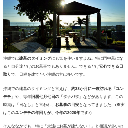
沖縄では
建墓のタイミング
にも気を使いますよね。特に門中墓にな
ると自分達だけのお墓事でもありません。できるだけ
安心できる日
取り
で、日程を建てたい沖縄の方は多いです。
沖縄での建墓のタイミングと言えば、
約33か月に一度訪れる「ユン
ヂチ」
や、毎年
旧暦七月七日の「タナバタ」
などがあります。この
時期は「日なし」と言われ、
お墓事の目安
となってきました。(※実
はこの
ユンヂチの年回りが、今年の2020年
です♪)
そんななかでも、特に「永遠にお墓が建たない！」と相談が多いの