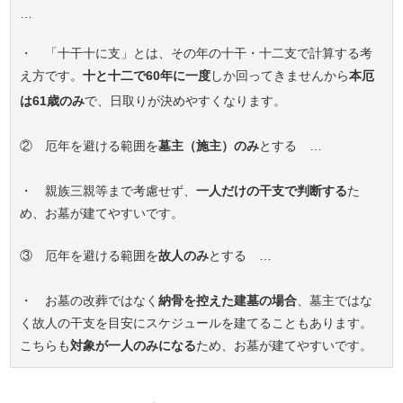
…
・ 「十干十に支」とは、その年の十干・十二支で計算する考
え方です。
十と十二で60年に一度
しか回ってきませんから
本厄
は61歳のみ
で、日取りが決めやすくなります。
② 厄年を避ける範囲を
墓主（施主）のみ
とする …
・ 親族三親等まで考慮せず、
一人だけの干支で判断する
た
め、お墓が建てやすいです。
③ 厄年を避ける範囲を
故人のみ
とする …
・ お墓の改葬ではなく
納骨を控えた建墓の場合
、墓主ではな
く故人の干支を目安にスケジュールを建てることもあります。
こちらも
対象が一人のみになる
ため、お墓が建てやすいです。