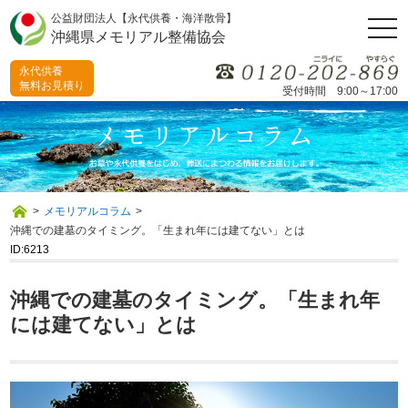
公益財団法人【永代供養・海洋散骨】
togg
沖縄県メモリアル整備協会
navi
永代供養
無料お見積り
受付時間 9:00～17:00
>
メモリアルコラム
>
沖縄での建墓のタイミング。「生まれ年には建てない」とは
ID:6213
沖縄での建墓のタイミング。「生まれ年
には建てない」とは