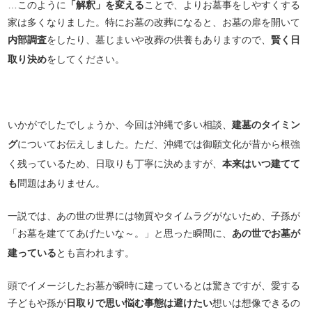
…このように
「解釈」を変える
ことで、よりお墓事をしやすくする
家は多くなりました。特にお墓の改葬になると、お墓の扉を開いて
内部調査
をしたり、墓じまいや改葬の供養もありますので、
賢く日
取り決め
をしてください。
いかがでしたでしょうか、今回は沖縄で多い相談、
建墓のタイミン
グ
についてお伝えしました。ただ、沖縄では御願文化が昔から根強
く残っているため、日取りも丁寧に決めますが、
本来はいつ建てて
も
問題はありません。
一説では、あの世の世界には物質やタイムラグがないため、子孫が
「お墓を建ててあげたいな～。」と思った瞬間に、
あの世でお墓が
建っている
とも言われます。
頭でイメージしたお墓が瞬時に建っているとは驚きですが、愛する
子どもや孫が
日取りで思い悩む事態は避けたい
想いは想像できるの