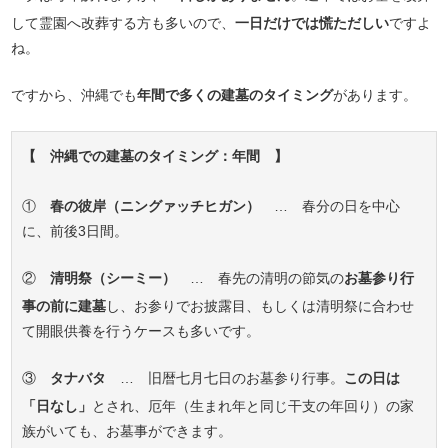
して霊園へ改葬する方も多いので、
一日だけでは慌ただしい
ですよ
ね。
ですから、沖縄でも
年間で多くの建墓のタイミング
があります。
【 沖縄での建墓のタイミング：年間 】
①
春の彼岸（ニングァッチヒガン）
… 春分の日を中心
に、前後3日間。
②
清明祭（シーミー）
… 春先の清明の節気の
お墓参り行
事の前に建墓
し、お参りでお披露目、もしくは清明祭に合わせ
て開眼供養を行うケースも多いです。
③
タナバタ
… 旧暦七月七日のお墓参り行事。
この日は
「日なし」
とされ、厄年（生まれ年と同じ干支の年回り）の家
族がいても、お墓事ができます。