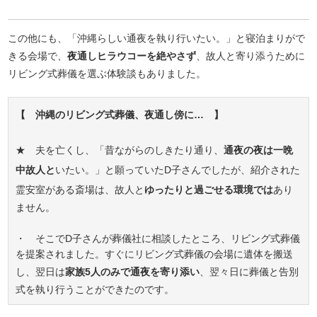
この他にも、「沖縄らしい通夜を執り行いたい。」と寝泊まりがで
きる会場で、
夜通しヒラウコーを絶やさず
、故人と寄り添うために
リビング式葬儀を選ぶ体験談もありました。
【 沖縄のリビング式葬儀、夜通し傍に… 】
★ 夫を亡くし、「昔ながらのしきたり通り、
通夜の夜は一晩
中故人と
いたい。」と願っていたD子さんでしたが、紹介された
霊安室がある斎場は、故人と
ゆったりと過ごせる環境では
あり
ません。
・ そこでD子さんが葬儀社に相談したところ、リビング式葬儀
を提案されました。すぐにリビング式葬儀の会場に遺体を搬送
し、翌日は
家族5人のみで通夜を寄り添い
、翌々日に葬儀と告別
式を執り行うことができたのです。