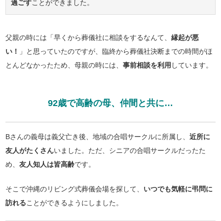
過ごす
ことができました。
父親の時には「早くから葬儀社に相談をするなんて、
縁起が悪
い！
」と思っていたのですが、臨終から葬儀社決断までの時間がほ
とんどなかったため、母親の時には、
事前相談を利用
しています。
92歳で高齢の母、仲間と共に…
Bさんの義母は義父亡き後、地域の合唱サークルに所属し、
近所に
友人がたくさん
いました。ただ、シニアの合唱サークルだったた
め、
友人知人は皆高齢
です。
そこで沖縄のリビング式葬儀会場を探して、
いつでも気軽に弔問に
訪れる
ことができるようにしました。