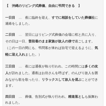
【 沖縄のリビング式葬儀、自由に弔問できる 】
一日目
… 夜に臨終を迎え、
すでに相談をしていた葬儀社
に
連絡をしました。
二日目
… 翌日にはリビング式葬儀の会場に棺と共に入り、
その日は一日、
普段着のまま家族が故人の傍で
過ごします。
（この一日の間にも、弔問客が来れば自宅で迎えるように、
気
軽に迎え入れ
ました。）
三日目
… 夜には通夜が執り行われ、この時間には
多くの友
人
が訪れました。通夜はお坊さんを呼ばず、のんびり故人を囲
みながら歌を歌ったり、
リラックスして故人を偲ぶ
ことができ
ます。
四日目
… 葬儀、告別式が執り行われ、
精進落とし
も振舞わ
れました。