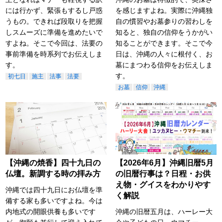
には行かず、緊張もするし戸惑
を感じますよね。実際に沖縄独
うもの。できれば段取りを把握
自の慣習やお墓参りの習わしを
しスムーズに準備を進めたいで
知ると、独自の信仰をうかがい
すよね。そこで今回は、法要の
知ることができます。そこで今
事前準備を時系列でお伝えしま
日は、沖縄の人々に根付く、お
す。
墓にまつわる信仰をお伝えしま
す。
初七日
施主
法事
法要
お墓
信仰
沖縄
【沖縄の焼香】四十九日の
【2026年6月】沖縄旧暦5月
仏壇。新調する時の拝み方
の旧暦行事は？日程・お供
え物・グイスをわかりやす
沖縄では四十九日にお仏壇を準
く解説
備する家も多いですよね。今は
内地式の開眼供養も多いです
沖縄の旧暦五月は、ハーレー大