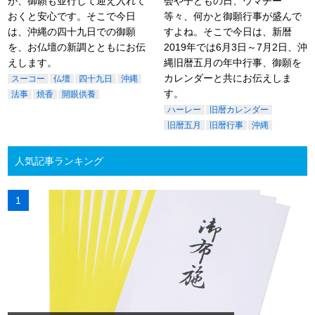
が、御願も並行して迎え入れて
会や子どもの日、ウマチー
おくと安心です。そこで今日
等々、何かと御願行事が盛んで
は、沖縄の四十九日での御願
すよね。そこで今日は、新暦
を、お仏壇の新調とともにお伝
2019年では6月3日～7月2日、沖
えします。
縄旧暦五月の年中行事、御願を
カレンダーと共にお伝えしま
スーコー
仏壇
四十九日
沖縄
す。
法事
焼香
開眼供養
ハーレー
旧暦カレンダー
旧暦五月
旧暦行事
沖縄
人気記事ランキング