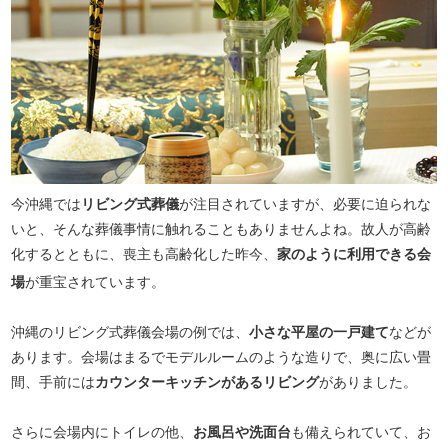
今沖縄では
リビング式葬儀
が注目されていますが、必要に迫られな
いと、そんな葬儀事情に触れることもありませんよね。故人が高齢
化するとともに、喪主も高齢化した昨今、
家のように利用できる会
場
が重宝されています。
沖縄のリビング式葬儀会場の例では、
小さな平屋の一戸建て
などが
あります。会場はまるでモデルルームのような造りで、奥に広い畳
間、手前には
カウンターキッチンがあるリビング
がありました。
さらに会場内にトイレの他、
お風呂や洗面台
も備えられていて、お