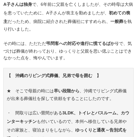
A子さんは独身
で、6年前に父親を亡くしましたが、その時母は大病
を患っていたために、A子さんが喪主を勤めましたが、
初めての喪
主
だったため、病院に紹介された葬儀社にすすめられ、
一般葬
を執
り行いました。
その時には、ただただ
弔問客への対応や進行に慌てるばかり
で、気
づけば葬儀が終わっており、ゆっくりと父親を思い偲ぶことはでき
なかった点を、悔やんでいます。
【 沖縄のリビング式葬儀、兄弟で母を囲む 】
★ そこで母親の時には
早い段階から
、沖縄でリビング式葬儀
が出来る葬儀社を探して依頼をすることにしたのです。
・ 間取りは広い畳間がある
3LDK、トイレとバスルーム、カウ
ンターキッチン
も付いているので、本州へ移住している兄弟や
その家族と、寝泊まりをしながら、
ゆっくりと通夜～告別式を