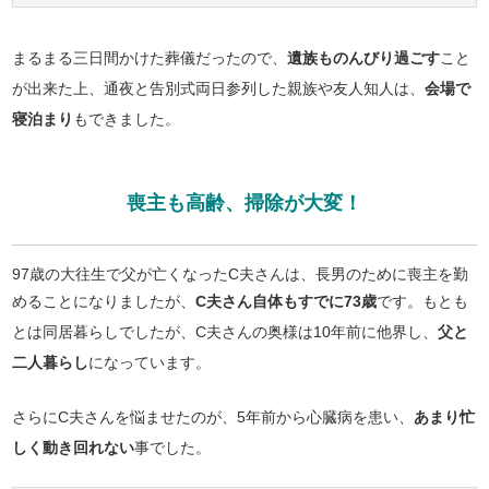
まるまる三日間かけた葬儀だったので、
遺族ものんびり過ごす
こと
が出来た上、通夜と告別式両日参列した親族や友人知人は、
会場で
寝泊まり
もできました。
喪主も高齢、掃除が大変！
97歳の大往生で父が亡くなったC夫さんは、長男のために喪主を勤
めることになりましたが、
C夫さん自体もすでに73歳
です。もとも
とは同居暮らしでしたが、C夫さんの奥様は10年前に他界し、
父と
二人暮らし
になっています。
さらにC夫さんを悩ませたのが、5年前から心臓病を患い、
あまり忙
しく動き回れない
事でした。