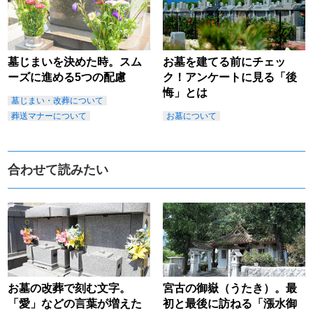
墓じまいを決めた時。スム
お墓を建てる前にチェッ
ーズに進める5つの配慮
ク！アンケートに見る「後
悔」とは
墓じまい・改葬について
葬送マナーについて
お墓について
合わせて読みたい
お墓の改葬で刻む文字。
宮古の御嶽（うたき）。最
「愛」などの言葉が増えた
初と最後に訪ねる「漲水御