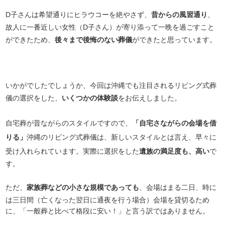
D子さんは希望通りにヒラウコーを絶やさず、
昔からの風習通り
、
故人に一番近しい女性（D子さん）が寄り添って一晩を過ごすこと
ができたため、
後々まで後悔のない葬儀
ができたと思っています。
いかがでしたでしょうか、今回は沖縄でも注目されるリビング式葬
儀の選択をした、
いくつかの体験談
をお伝えしました。
自宅葬が昔ながらのスタイルですので、
「自宅さながらの会場を借
りる」
沖縄のリビング式葬儀は、新しいスタイルとは言え、早々に
受け入れられています。実際に選択をした
遺族の満足度も、高い
で
す。
ただ、
家族葬などの小さな規模であっても
、会場はまる二日、時に
は三日間（亡くなった翌日に通夜を行う場合）会場を貸切るため
に、「一般葬と比べて格段に安い！」と言う訳ではありません。