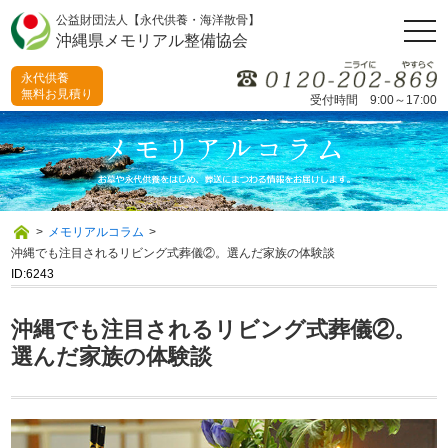
公益財団法人【永代供養・海洋散骨】
togg
沖縄県メモリアル整備協会
navi
永代供養
無料お見積り
受付時間 9:00～17:00
>
メモリアルコラム
>
沖縄でも注目されるリビング式葬儀②。選んだ家族の体験談
ID:6243
沖縄でも注目されるリビング式葬儀②。
選んだ家族の体験談