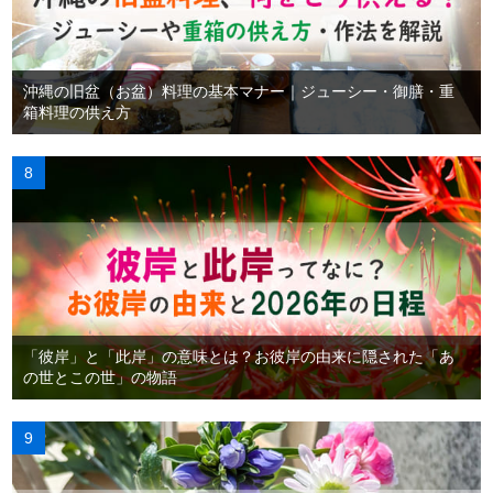
沖縄の旧盆（お盆）料理の基本マナー｜ジューシー・御膳・重
箱料理の供え方
「彼岸」と「此岸」の意味とは？お彼岸の由来に隠された「あ
の世とこの世」の物語