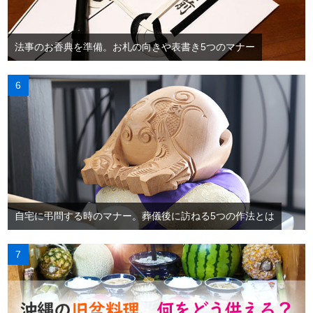
法事のお香典を準備。お札の向きや表書き5つのマナー
自宅に弔問する時のマナー。葬儀後に訪ねる5つの作法とは