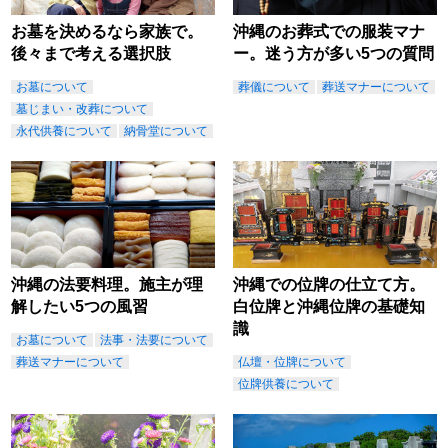
お墓を決めるなら家族で。
沖縄のお葬式での服装マナ
後々まで考える選択肢
ー。迷う方が多い5つの質問
お墓について
葬儀について
葬送マナーについて
墓じまい・改葬について
永代供養について
納骨堂について
沖縄の法要料理。施主が理
沖縄での位牌の仕立て方。
解したい5つの風習
白位牌と沖縄位牌の基礎知
識
お墓について
法事・法要について
葬送マナーについて
仏壇・位牌について
位牌供養について