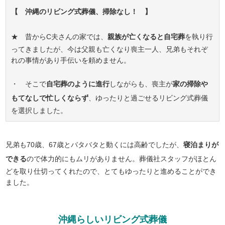
【 沖縄のリビング式葬儀、掃除なし！ 】
★ 昔からC夫さんの家では、
親族が亡くなると自宅葬
を執り行
ってきましたが、今は父親も亡くなり喪主一人、兄弟もそれぞ
れの事情があり手伝いを頼めません。
・ そこで
自宅葬のように進行
しながらも、喪主が
家の掃除や
もてなしで忙しくならず
、ゆったりと過ごせるリビング式葬儀
を選択しました。
兄弟も70歳、67歳とバタバタと動くには高齢でしたが、
寝泊まりが
できる
ので体力的にもムリがありません。葬儀社スタッフがほとん
どを取り仕切ってくれたので、とてもゆったりと進めることができ
ました。
沖縄らしいリビング式葬儀