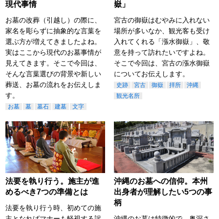
現代事情
嶽」
お墓の改葬（引越し）の際に、
宮古の御嶽はむやみに入れない
家名を彫らずに抽象的な言葉を
場所が多いなか、観光客も受け
選ぶ方が増えてきましたよね。
入れてくれる「漲水御嶽」、敬
実はここから現代のお墓事情が
意を持って訪れたいですよね。
見えてきます。そこで今回は、
そこで今回は、宮古の漲水御嶽
そんな言葉選びの背景や新しい
についてお伝えします。
葬送、お墓の流れをお伝えしま
史跡
宮古
御嶽
拝所
沖縄
す。
観光名所
お墓
墓
墓石
建墓
文字
法要を執り行う。施主が進
沖縄のお墓への信仰。本州
めるべき7つの準備とは
出身者が理解したい5つの事
柄
法要を執り行う時、初めての施
主となればマナーも軽視する訳
沖縄のお墓は特徴的で、奥深さ