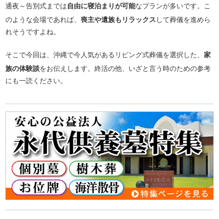
通夜～告別式までは
自由に寝泊まりが可能
なプランが多いです。こ
のような会場であれば、
喪主や遺族もリラックス
して葬儀を進めら
れそうですよね。
そこで今回は、沖縄で今人気があるリビング式葬儀を選択した、
家
族の体験談
をお伝えします。終活の他、いざと言う時のための参考
にも一読ください。