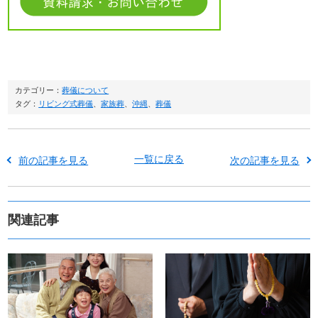
カテゴリー：
葬儀について
タグ：
リビング式葬儀
、
家族葬
、
沖縄
、
葬儀
一覧に戻る
前の記事を見る
次の記事を見る
関連記事