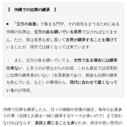
【 沖縄での位牌の継承 】
■
「父方の血族」
で集まる門中。その祖先をまつるためにある
沖縄の位牌は、
父方の血を継いでいる長男
でなければなりませ
ん。ただ、昔は長男を差し置いて
次男が継承することを避けて
いましたが、現代では緩くなっては来ています。
・ また、父方の血を継いでいても、
女性である場合には継承
出来ない
、と言うのが昔ながらの伝統。これも最近では現実的
に位牌の継承者がいない（女系家族であり、親族も位牌の継承
を拒んでいる、など）の事情から、
現代に合わせて緩くなって
いる
のが現状。
沖縄で位牌を継承したら、日々の御願や供養の施主、毎年のお墓参
り行事（位牌とお墓を一緒に継承するケースが多いので）まで担わ
なければならず、
負担と感じることも多い
ため、終活や若い世代の