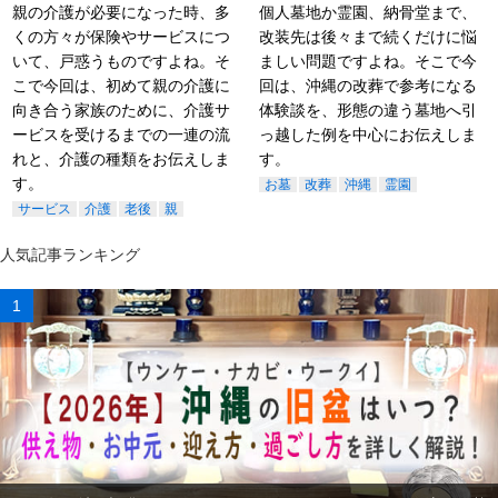
親の介護が必要になった時、多
個人墓地か霊園、納骨堂まで、
くの方々が保険やサービスにつ
改装先は後々まで続くだけに悩
いて、戸惑うものですよね。そ
ましい問題ですよね。そこで今
こで今回は、初めて親の介護に
回は、沖縄の改葬で参考になる
向き合う家族のために、介護サ
体験談を、形態の違う墓地へ引
ービスを受けるまでの一連の流
っ越した例を中心にお伝えしま
れと、介護の種類をお伝えしま
す。
す。
お墓
改葬
沖縄
霊園
サービス
介護
老後
親
人気記事ランキング