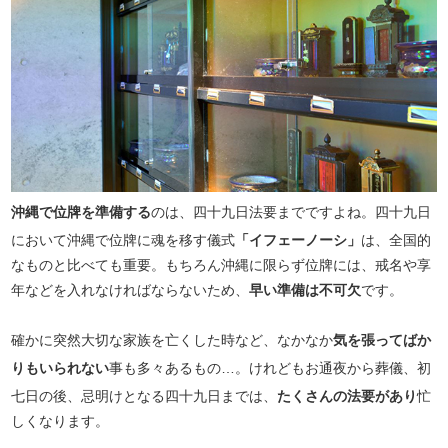
沖縄で位牌を準備する
のは、四十九日法要までですよね。四十九日
において沖縄で位牌に魂を移す儀式
「イフェーノーシ」
は、全国的
なものと比べても重要。もちろん沖縄に限らず位牌には、戒名や享
年などを入れなければならないため、
早い準備は不可欠
です。
確かに突然大切な家族を亡くした時など、なかなか
気を張ってばか
りもいられない
事も多々あるもの…。けれどもお通夜から葬儀、初
七日の後、忌明けとなる四十九日までは、
たくさんの法要があり
忙
しくなります。