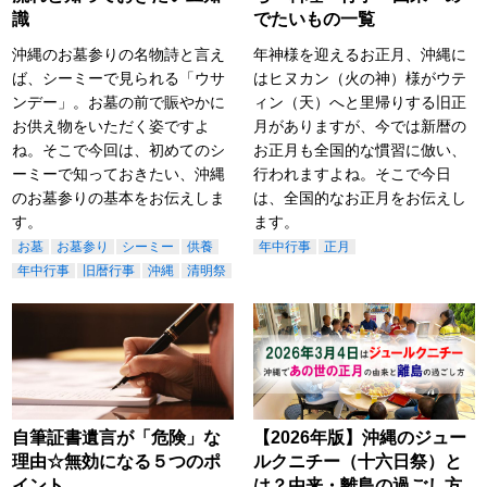
識
でたいもの一覧
沖縄のお墓参りの名物詩と言え
年神様を迎えるお正月、沖縄に
ば、シーミーで見られる「ウサ
はヒヌカン（火の神）様がウテ
ンデー」。お墓の前で賑やかに
ィン（天）へと里帰りする旧正
お供え物をいただく姿ですよ
月がありますが、今では新暦の
ね。そこで今回は、初めてのシ
お正月も全国的な慣習に倣い、
ーミーで知っておきたい、沖縄
行われますよね。そこで今日
のお墓参りの基本をお伝えしま
は、全国的なお正月をお伝えし
す。
ます。
お墓
お墓参り
シーミー
供養
年中行事
正月
年中行事
旧暦行事
沖縄
清明祭
自筆証書遺言が「危険」な
【2026年版】沖縄のジュー
理由☆無効になる５つのポ
ルクニチー（十六日祭）と
イント
は？由来・離島の過ごし方