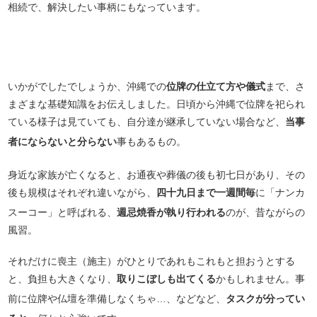
相続で、解決したい事柄にもなっています。
いかがでしたでしょうか、沖縄での
位牌の仕立て方や儀式
まで、さ
まざまな基礎知識をお伝えしました。日頃から沖縄で位牌を祀られ
ている様子は見ていても、自分達が継承していない場合など、
当事
者にならないと分らない
事もあるもの。
身近な家族が亡くなると、お通夜や葬儀の後も初七日があり、その
後も規模はそれぞれ違いながら、
四十九日まで一週間毎
に「ナンカ
スーコー」と呼ばれる、
週忌焼香が執り行われる
のが、昔ながらの
風習。
それだけに喪主（施主）がひとりであれもこれもと担おうとする
と、負担も大きくなり、
取りこぼしも出てくる
かもしれません。事
前に位牌や仏壇を準備しなくちゃ…、などなど、
タスクが分ってい