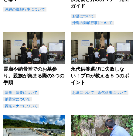
ガイド
沖縄の御願行事について
お墓について
沖縄の御願行事について
霊廟や納骨堂でのお墓参
永代供養選びに失敗しな
り。親族が集まる際の3つの
い！プロが教える５つのポ
手順
イント
法事・法要について
お墓について
永代供養について
納骨堂について
葬送マナーについて