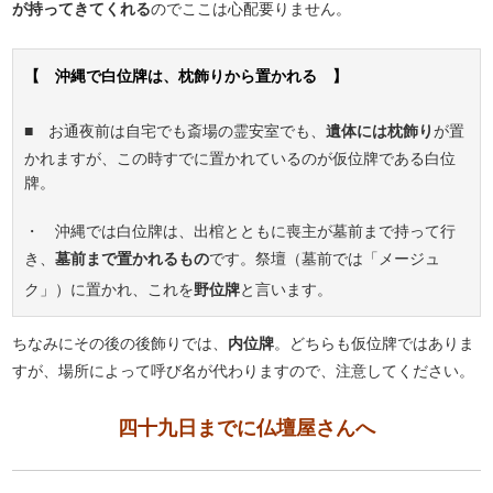
が持ってきてくれる
のでここは心配要りません。
【 沖縄で白位牌は、枕飾りから置かれる 】
■ お通夜前は自宅でも斎場の霊安室でも、
遺体には枕飾り
が置
かれますが、この時すでに置かれているのが仮位牌である白位
牌。
・ 沖縄では白位牌は、出棺とともに喪主が墓前まで持って行
き、
墓前まで置かれるもの
です。祭壇（墓前では「メージュ
ク」）に置かれ、これを
野位牌
と言います。
ちなみにその後の後飾りでは、
内位牌
。どちらも仮位牌ではありま
すが、場所によって呼び名が代わりますので、注意してください。
四十九日までに仏壇屋さんへ