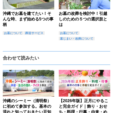
沖縄でお墓を建てたい！そ
お墓の改葬を検討中！引越
んな時、まず始める5つの事
しのための５つの選択肢と
柄
は
お墓について
葬送サービス
お墓について
墓じまい・改葬について
合わせて読みたい
沖縄のシーミー（清明祭）
【2026年版】正月にやるこ
に初めて参加する。基本の
と完全ガイド｜飾り・おせ
流れと知っておきたい豆知
ち・料理・行事・由来・め