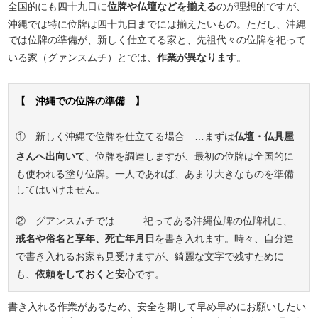
全国的にも四十九日に
位牌や仏壇などを揃える
のが理想的ですが、
沖縄では特に位牌は四十九日までには揃えたいもの。ただし、沖縄
では位牌の準備が、新しく仕立てる家と、先祖代々の位牌を祀って
いる家（グァンスムチ）とでは、
作業が異なります
。
【 沖縄での位牌の準備 】
① 新しく沖縄で位牌を仕立てる場合 …まずは
仏壇・仏具屋
さんへ出向いて
、位牌を調達しますが、最初の位牌は全国的に
も使われる塗り位牌。一人であれば、あまり大きなものを準備
してはいけません。
② グアンスムチでは … 祀ってある沖縄位牌の位牌札に、
戒名や俗名と享年、死亡年月日
を書き入れます。時々、自分達
で書き入れるお家も見受けますが、綺麗な文字で残すために
も、
依頼をしておくと安心
です。
書き入れる作業があるため、安全を期して早め早めにお願いしたい