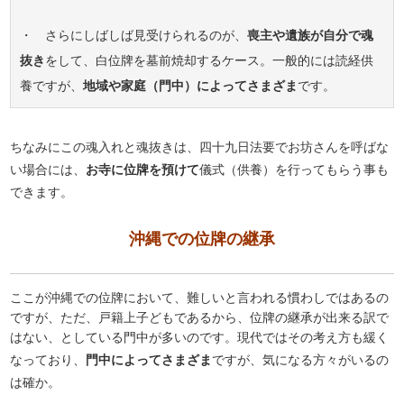
・ さらにしばしば見受けられるのが、
喪主や遺族が自分で魂
抜き
をして、白位牌を墓前焼却するケース。一般的には読経供
養ですが、
地域や家庭（門中）によってさまざま
です。
ちなみにこの魂入れと魂抜きは、四十九日法要でお坊さんを呼ばな
い場合には、
お寺に位牌を預けて
儀式（供養）を行ってもらう事も
できます。
沖縄での位牌の継承
ここが沖縄での位牌において、難しいと言われる慣わしではあるの
ですが、ただ、戸籍上子どもであるから、位牌の継承が出来る訳で
はない、としている門中が多いのです。現代ではその考え方も緩く
なっており、
門中によってさまざま
ですが、気になる方々がいるの
は確か。