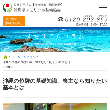
公益財団法人【永代供養・海洋散骨】
togg
沖縄県メモリアル整備協会
navi
永代供養
無料お見積り
受付時間 9:00～17:00
>
メモリアルコラム
>
沖縄の位牌の基礎知識。喪主なら知りたい基本とは
ID:3900
沖縄の位牌の基礎知識。喪主なら知りたい
基本とは