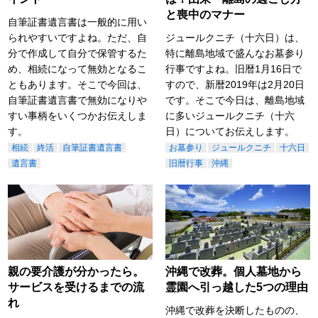
と喪中のマナー
自筆証書遺言書は一般的に用い
られやすいですよね。ただ、自
ジュールクニチ（十六日）は、
分で作成して自分で保管するた
特に離島地域で盛んなお墓参り
め、相続になって無効となるこ
行事ですよね。旧暦1月16日で
ともあります。そこで今回は、
すので、新暦2019年は2月20日
自筆証書遺言書で無効になりや
です。そこで今日は、離島地域
すい事柄をいくつかお伝えしま
に多いジュールクニチ（十六
す。
日）についてお伝えします。
相続
終活
自筆証書遺言書
お墓参り
ジュールクニチ
十六日
遺言書
旧暦行事
沖縄
親の要介護が分かったら。
沖縄で改葬。個人墓地から
サービスを受けるまでの流
霊園へ引っ越した5つの理由
れ
沖縄で改葬を決断したものの、