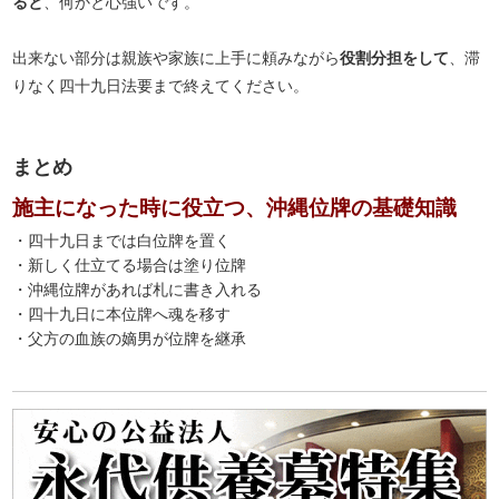
ると
、何かと心強いです。
出来ない部分は親族や家族に上手に頼みながら
役割分担をして
、滞
りなく四十九日法要まで終えてください。
まとめ
施主になった時に役立つ、沖縄位牌の基礎知識
・四十九日までは白位牌を置く
・新しく仕立てる場合は塗り位牌
・沖縄位牌があれば札に書き入れる
・四十九日に本位牌へ魂を移す
・父方の血族の嫡男が位牌を継承