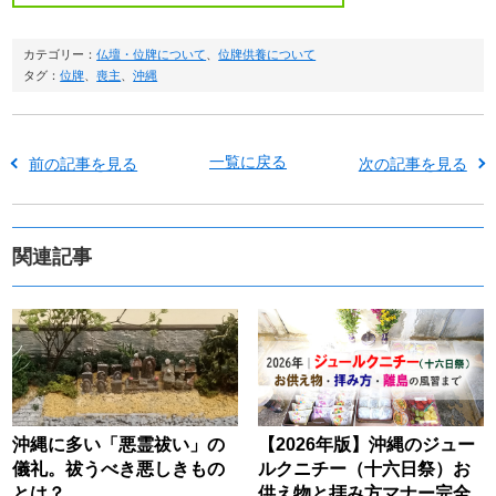
カテゴリー：
仏壇・位牌について
、
位牌供養について
タグ：
位牌
、
喪主
、
沖縄
一覧に戻る
前の記事を見る
次の記事を見る
関連記事
沖縄に多い「悪霊祓い」の
【2026年版】沖縄のジュー
儀礼。祓うべき悪しきもの
ルクニチー（十六日祭）お
とは？
供え物と拝み方マナー完全