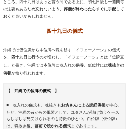
ところ。四十九日はあっと言う間である上に、初七日後も一週間毎
の法要もあるため忘れないよう、
葬儀が終わったらすぐに手配
して
おくと良いかもしれません。
四十九日の儀式
沖縄では仮位牌から本位牌へ魂を移す「イフェーノーシ」の儀式
を、
四十九日に行う
のが慣わし。「イフェーノーシ」とは「位牌直
し」と書き、沖縄では本位牌に魂入れの供養、仮位牌には
魂抜きの
供養
が執り行われます。
【 沖縄での位牌の儀式 】
■ 魂入れの儀式も、魂抜きも
お坊さんによる読経供養
が中心。
ただ、沖縄の昔からの風習として、ユタさんが請け負うケース
もしばしば見受けられるのも特徴のひとつ。白位牌（仮位牌）
は、魂抜き後、
墓前で焼かれる儀式
まであります。