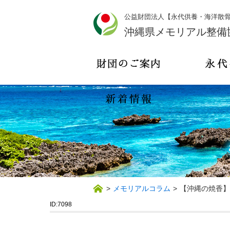
公益財団法人【永代供養・海洋散
沖縄県メモリアル整備
>
メモリアルコラム
>
【沖縄の焼香】
ID:7098