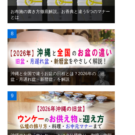
お布施の書き方徹底解説。お香典と違う5つのマナー
とは
沖縄と全国で違うお盆の日程とは？2026年の「旧
盆・月遅れ盆・新暦盆」を解説