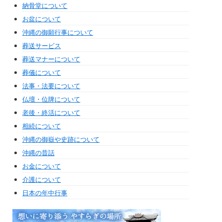
納骨堂について
お盆について
沖縄の御願行事について
葬送サービス
葬送マナーについて
葬儀について
法事・法要について
仏壇・位牌について
老後・終活について
相続について
沖縄の御嶽や史跡について
沖縄の昔話
お金について
介護について
日本の年中行事