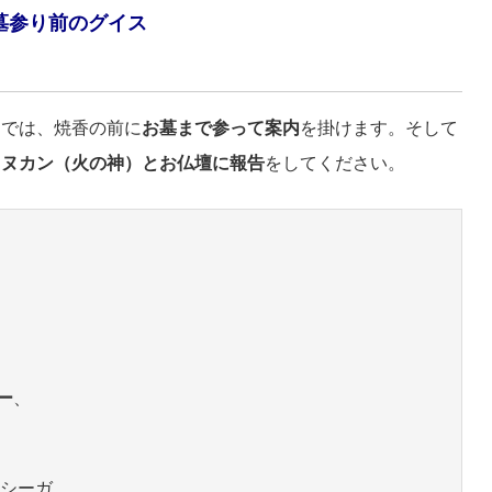
墓参り前のグイス
）では、焼香の前に
お墓まで参って案内
を掛けます。そして
ヒヌカン（火の神）とお仏壇に報告
をしてください。
ー
、
シーガ、