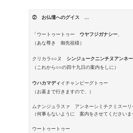
② お仏壇へのグイス …
「ウートゥートゥー
ウヤフジガナシー
、
（あな尊き 御先祖様）
クリカラ○○ヌ
シンジュークニンチヌアンネー
（これから○○の四十九日の案内をしに）
ウハカマディ
イチャンビーグトゥー
（お墓まで行きますので、）
ムナンジュラスァ アンネーシミチクミスーリ
（何事もないように 案内をさせてくださいま
ウートゥートゥー