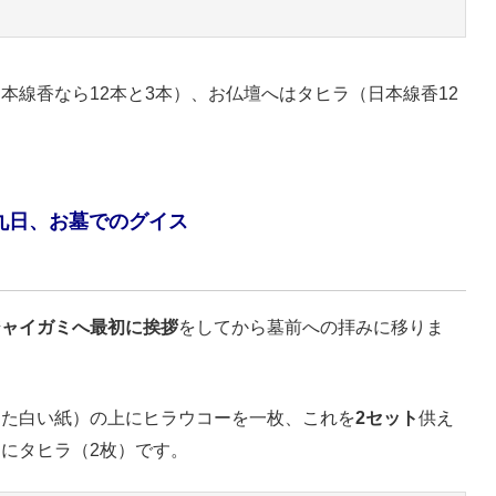
本線香なら12本と3本）、お仏壇へはタヒラ（日本線香12
九日、お墓でのグイス
ジャイガミへ最初に挨拶
をしてから墓前への拝みに移りま
した白い紙）の上にヒラウコーを一枚、これを
2セット
供え
にタヒラ（2枚）です。