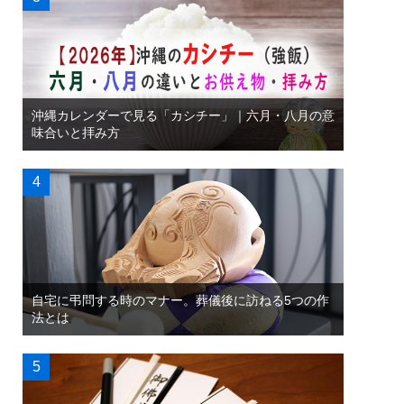
沖縄カレンダーで見る「カシチー」｜六月・八月の意
味合いと拝み方
自宅に弔問する時のマナー。葬儀後に訪ねる5つの作
法とは