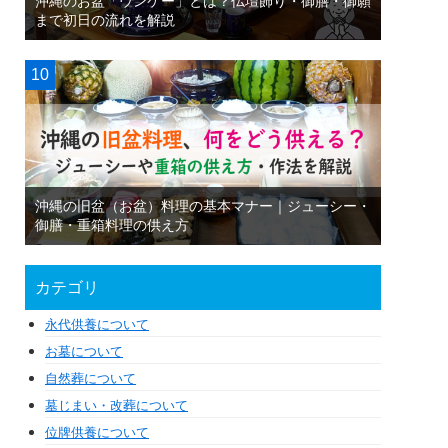
沖縄のお盆「ウンケー」とは？仏壇飾り・御膳・御願
まで初日の流れを解説
沖縄の旧盆（お盆）料理の基本マナー｜ジューシー・
御膳・重箱料理の供え方
カテゴリ
永代供養について
お墓について
自然葬について
墓じまい・改葬について
位牌供養について