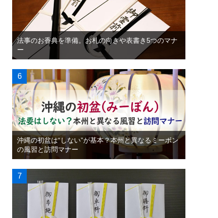
法事のお香典を準備。お札の向きや表書き5つのマナ
ー
沖縄の初盆は“しない”が基本？本州と異なるミーボン
の風習と訪問マナー