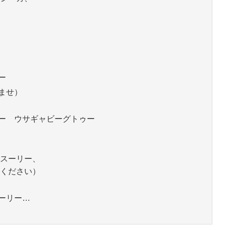
ー
ませ）
ー ウサギャビーグトゥー
ミスーリー、
てください）
ーリー…