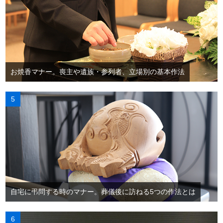
お焼香マナー。喪主や遺族・参列者、立場別の基本作法
自宅に弔問する時のマナー。葬儀後に訪ねる5つの作法とは