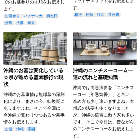
リットデメリットをお伝えしま
でのお墓参りの手順をお伝えし
す。
ます。
相続
種類
終活
遺言書
お墓参り
ハチナンカ
初七日
沖縄
法事
焼香
沖縄のお墓は変化している
沖縄のニンチスーコー☆一
☆県が進める霊園移行の現
連の流れと基礎知識
状
沖縄では周忌法要を「ニンチス
沖縄のお墓事情は無縁墓の深刻
ーコー（年忌焼香）」と言い、
化により、まさに今、転換期に
進め方も少し違いますよね。本
ありますよね。そこで今回は、
州式の法要も多くなりました
今沖縄で変わりつつあるお墓事
が、沖縄の慣習に倣う家も多い
情をお伝えします。
です。そこで今日は、昔ながら
のニンチスーコーをお伝えしま
お墓
沖縄
霊園
す。