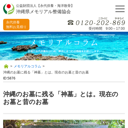
公益財団法人【永代供養・海洋散骨】
togg
沖縄県メモリアル整備協会
navi
永代供養
無料お見積り
受付時間 9:00～17:00
>
メモリアルコラム
>
沖縄のお墓に残る「神墓」とは。現在のお墓と昔のお墓
ID:5876
沖縄のお墓に残る「神墓」とは。現在の
お墓と昔のお墓