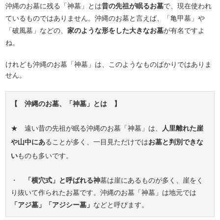
沖縄のお墓に残る「神墓」とは
昔の先祖が眠るお墓
で、現在使われ
ているものではありません。沖縄のお墓と言えば、「亀甲墓」や
「破風墓」などの、
家のような形をした大きなお墓
が有名ですよ
ね。
けれども沖縄のお墓「神墓」は、このようなものばかりではありま
せん。
【 沖縄のお墓、「神墓」とは 】
★ 遠い昔の先祖が眠る沖縄のお墓「神墓」は、
人里離れた崖
や山中にあ
ることが多く、一目見ただけでは
お墓と判別できな
い
ものも多いです。
・
「横穴式」と呼ばれる神
墓は崖にあるものが多く、崖をく
り抜いて作られたお墓です。沖縄のお墓「神墓」は地元では
「アジ墓」「アジシー墓」
などと呼びます。