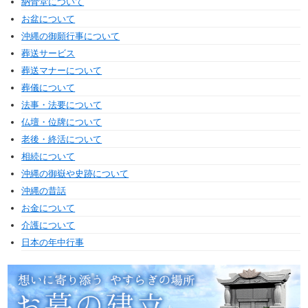
納骨堂について
お盆について
沖縄の御願行事について
葬送サービス
葬送マナーについて
葬儀について
法事・法要について
仏壇・位牌について
老後・終活について
相続について
沖縄の御嶽や史跡について
沖縄の昔話
お金について
介護について
日本の年中行事