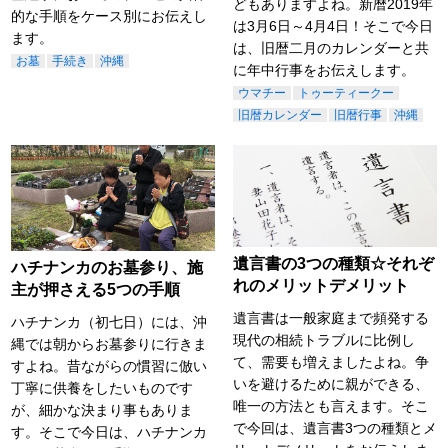
どもありますよね。新暦2019年
的な手順をケース別にお伝えし
は3月6日～4月4日！そこで今日
ます。
は、旧暦二月のカレンダーと共
お墓
手続き
沖縄
に年中行事をお伝えします。
ウマチー
トゥーティークー
旧暦カレンダー
旧暦行事
沖縄
遺言書の3つの種類☆それぞ
ハチナンカのお墓参り、施
れのメリットデメリット
主が押さえる5つの手順
遺言書は一般家庭まで頻発する
ハチナンカ（初七日）には、沖
現代の相続トラブルに比例し
縄では朝からお墓参りに行きま
て、需要も増えましたよね。争
すよね。昔ながらの慣習に倣い
いを避けるために親ができる、
丁寧に供養をしたいものです
唯一の方法とも言えます。そこ
が、細かな決まり事もありま
で今回は、遺言書3つの種類とメ
す。そこで今日は、ハチナンカ