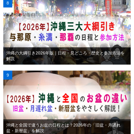
沖縄の大綱引き2026年版｜日程・見どころ・歴史と参加方法を
解説
沖縄と全国で違うお盆の日程とは？2026年の「旧盆・月遅れ
盆・新暦盆」を解説