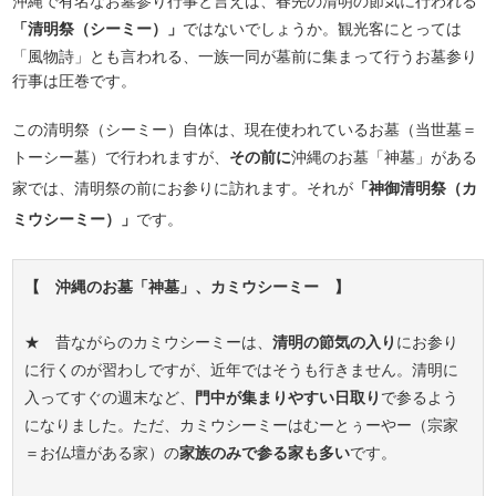
沖縄で有名なお墓参り行事と言えば、春先の清明の節気に行われる
「清明祭（シーミー）」
ではないでしょうか。観光客にとっては
「風物詩」とも言われる、一族一同が墓前に集まって行うお墓参り
行事は圧巻です。
この清明祭（シーミー）自体は、現在使われているお墓（当世墓＝
トーシー墓）で行われますが、
その前に
沖縄のお墓「神墓」がある
家では、清明祭の前にお参りに訪れます。それが
「神御清明祭（カ
ミウシーミー）」
です。
【 沖縄のお墓「神墓」、カミウシーミー 】
★ 昔ながらのカミウシーミーは、
清明の節気の入り
にお参り
に行くのが習わしですが、近年ではそうも行きません。清明に
入ってすぐの週末など、
門中が集まりやすい日取り
で参るよう
になりました。ただ、カミウシーミーはむーとぅーやー（宗家
＝お仏壇がある家）の
家族のみで参る家も多い
です。