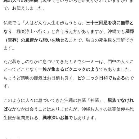
縄の人々の死生観
（現在でもいろいろと研究がされていますが）ま
で、お伝えしました。
仏教でも「人はどんな人生を歩もうとも、
三十三回忌を境に無罪と
なり
、極楽浄土へ行く」と言う考え方がありますが、沖縄でも
風葬
（空葬）の風習から想いを馳せる
ことで、独自の死生観を理解でき
ます。
ただ暮らしのなかに息づいてきたカミウシーミーは、門中の人々に
とってどことなく
一族が集まるピクニックのよう
でもありました。
ちょうど清明の節気はお日柄も良く、
ピクニック日和でもある
ので
す。
このように人々に息づいてきた沖縄のお墓「神墓」、
親族でなけれ
ば
なかなか出会うことはありませんが、沖縄お人々の祖霊信仰や死
生観が垣間見れる、
興味深いお墓
でもあります。