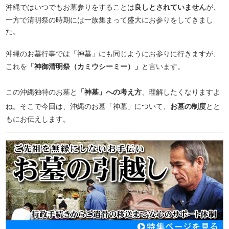
沖縄ではいつでもお墓参りをすることは
良しとされていません
が、
一方で清明祭の時期には一族集まって盛大にお参りをしてきまし
た。
沖縄のお墓行事では「神墓」にも同じようにお参りに行きますが、
これを
「神御清明祭（カミウシーミー）」
と言います。
この沖縄独特のお墓と
「神墓」への考え方
、理解したくなりますよ
ね。そこで今回は、沖縄のお墓「神墓」について、
お墓の制度
とと
もにお伝えします。