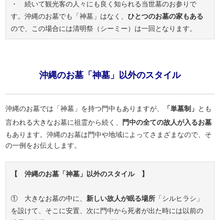
・ 続いて観光客の人々にも良く知られる当世墓のお参りで
す。沖縄のお墓でも「神墓」はなく、
ひとつのお墓の家もある
ので、この場合には清明祭（シーミー）は一回となります。
沖縄のお墓「神墓」以外のスタイル
沖縄のお墓では「神墓」を持つ門中もありますが、
「単墓制」
とも
言われる大きなお墓に祖霊から続く、
門中の全ての故人が入るお墓
もあります。沖縄のお墓は門中や地域によってさまざまなので、そ
の一例をお伝えします。
【 沖縄のお墓「神墓」以外のスタイル 】
① 大きなお墓の中に、
新しい故人が眠る場所
「シルヒラシ」
を設けて、そこに安置、次に門中から死者が出た時には以前の