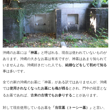
沖縄のお墓には
「神墓」
と呼ばれる、現在は使われていないものが
あります。沖縄の大きなお墓は有名ですが、神墓はあまり知られて
いませんよね。沖縄好きだった人でも、
結婚などをして初めて知る
事は多いです。
全ての家の沖縄のお墓に「神墓」がある訳ではありませんが、沖縄
では
使用されなくなったお墓にも魂が残る
とされ、門中の祖霊とな
るお墓であれば、
古来の古墳でもお参りする
ことがあります。
対して現在使用しているお墓を
「当世墓（トーシー墓）」
と言い、