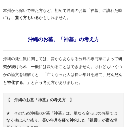
本州から嫁いで来た方など、初めて沖縄のお墓「神墓」に訪れた時
には、
驚く方もいる
かもしれません。
沖縄のお墓、「神墓」の考え方
沖縄の死生観に関しては、昔からあらゆる分野の専門家によって
研
究が続けられ
、一概には決めることはできません。けれどもいくつ
かの論文を紐解くと、「亡くなった人は長い年月を経て、
だんだん
と神化する
。」と言う考え方がありました。
【 沖縄のお墓「神墓」の考え方 】
★ そのため沖縄のお墓「神墓」は、単なる空っぽのお墓では
なく魂は未だ残り、
長い年月を経て神化した「祖霊」が宿る
場