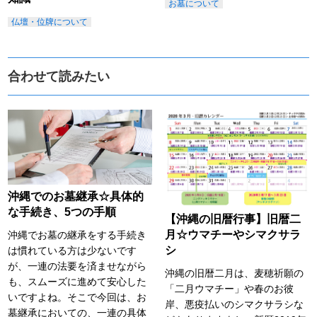
お墓について
仏壇・位牌について
合わせて読みたい
沖縄でのお墓継承☆具体的
な手続き、5つの手順
【沖縄の旧暦行事】旧暦二
月☆ウマチーやシマクサラ
沖縄でお墓の継承をする手続き
シ
は慣れている方は少ないです
が、一連の法要を済ませながら
沖縄の旧暦二月は、麦穂祈願の
も、スムーズに進めて安心した
「二月ウマチー」や春のお彼
いですよね。そこで今回は、お
岸、悪疫払いのシマクサラシな
墓継承においての、一連の具体