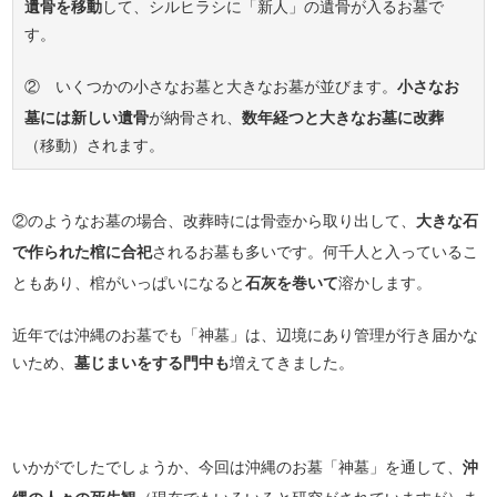
遺骨を移動
して、シルヒラシに「新人」の遺骨が入るお墓で
す。
② いくつかの小さなお墓と大きなお墓が並びます。
小さなお
墓には新しい遺骨
が納骨され、
数年経つと大きなお墓に改葬
（移動）されます。
②のようなお墓の場合、改葬時には骨壺から取り出して、
大きな石
で作られた棺に合祀
されるお墓も多いです。何千人と入っているこ
ともあり、棺がいっぱいになると
石灰を巻いて
溶かします。
近年では沖縄のお墓でも「神墓」は、辺境にあり管理が行き届かな
いため、
墓じまいをする門中も
増えてきました。
いかがでしたでしょうか、今回は沖縄のお墓「神墓」を通して、
沖