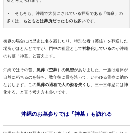
所と考えられます。
・ そもそも、沖縄で大切にされている拝所である「御嶽」の
多くは、
もともとは葬所だったものも多い
です。
御嶽の場合には歴史に名を残したり、特別な者（英雄）を葬送した
場所がほとんどですが、門中の祖霊として
神格化している
のが沖縄
のお墓「神墓」と言えます。
沖縄ではその昔、
風葬（空葬）の風習
がありました。一族は遺体が
自然に朽ちるのを待ち、数年後に骨を洗って、いわゆる骨壺に納め
なおします。この
風葬の過程で人の姿を失くし
、三十三年忌には神
化する、と言う考え方も多いです。
沖縄のお墓参りでは「神墓」も訪れる