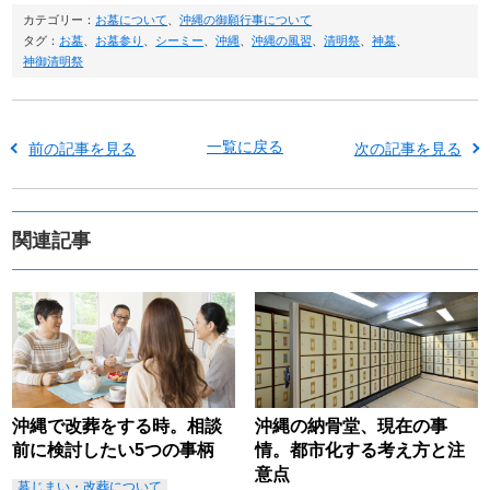
カテゴリー：
お墓について
、
沖縄の御願行事について
タグ：
お墓
、
お墓参り
、
シーミー
、
沖縄
、
沖縄の風習
、
清明祭
、
神墓
、
神御清明祭
一覧に戻る
前の記事を見る
次の記事を見る
関連記事
沖縄で改葬をする時。相談
沖縄の納骨堂、現在の事
前に検討したい5つの事柄
情。都市化する考え方と注
意点
墓じまい・改葬について