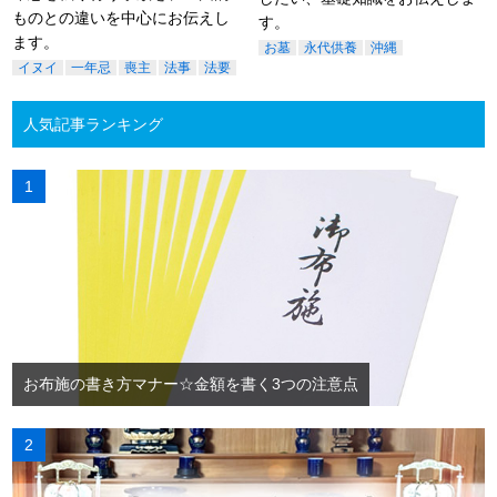
ものとの違いを中心にお伝えし
す。
ます。
お墓
永代供養
沖縄
イヌイ
一年忌
喪主
法事
法要
人気記事ランキング
お布施の書き方マナー☆金額を書く3つの注意点