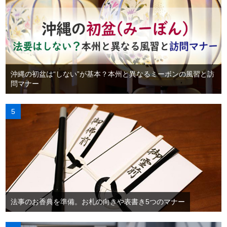
沖縄の初盆は“しない”が基本？本州と異なるミーボンの風習と訪
問マナー
法事のお香典を準備。お札の向きや表書き5つのマナー