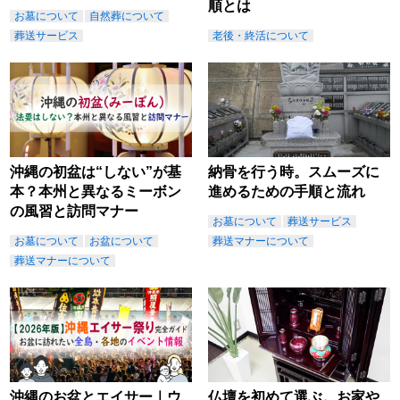
順とは
お墓について
自然葬について
葬送サービス
老後・終活について
沖縄の初盆は“しない”が基
納骨を行う時。スムーズに
本？本州と異なるミーボン
進めるための手順と流れ
の風習と訪問マナー
お墓について
葬送サービス
お墓について
お盆について
葬送マナーについて
葬送マナーについて
沖縄のお盆とエイサー｜ウ
仏壇を初めて選ぶ。お家や