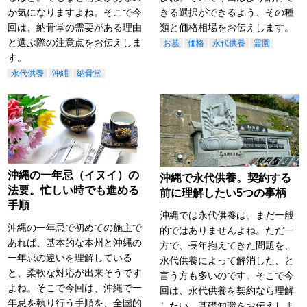
か気になりますよね。そこで今
きる選択ができるよう、その種
回は、納骨堂の需要がある理由
類と価格相場をお伝えします。
と選ぶ際の注意点をお伝えしま
お墓
価格
永代供養
霊園
す。
永代供養
沖縄
納骨堂
沖縄の一年忌（イヌイ）の
沖縄で永代供養。契約する
法要。忙しい時でも進める
前に理解したい5つの事柄
手順
沖縄では永代供養は、まだ一般
沖縄の一年忌で初めての施主で
的ではありませんよね。ただ一
あれば、基本的な本州と沖縄の
方で、長年抱えてきた問題を、
一年忌の違いを理解している
永代供養によって解消した、と
と、柔軟な対応が出来そうです
言う方も多いのです。そこで今
よね。そこで今回は、沖縄で一
回は、永代供養を契約なら理解
年忌を執り行う手順を、全国的
したい、基礎知識をお伝えしま