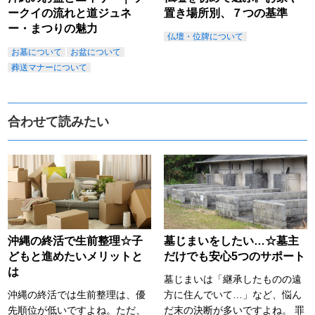
ークイの流れと道ジュネ
置き場所別、７つの基準
ー・まつりの魅力
仏壇・位牌について
お墓について
お盆について
葬送マナーについて
合わせて読みたい
沖縄の終活で生前整理☆子
墓じまいをしたい…☆墓主
どもと進めたいメリットと
だけでも安心5つのサポート
は
墓じまいは「継承したものの遠
沖縄の終活では生前整理は、優
方に住んでいて…」など、悩ん
先順位が低いですよね。ただ、
だ末の決断が多いですよね。 罪