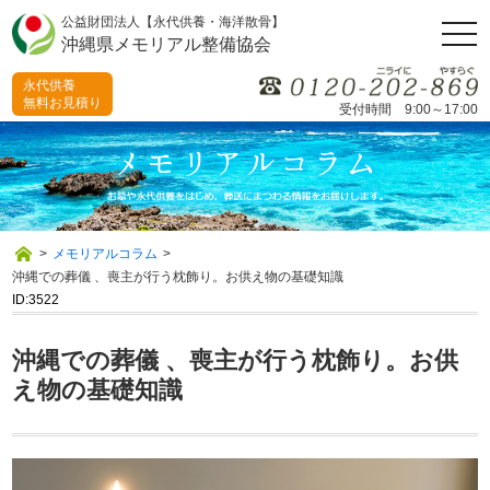
公益財団法人【永代供養・海洋散骨】
togg
沖縄県メモリアル整備協会
navi
永代供養
無料お見積り
受付時間 9:00～17:00
>
メモリアルコラム
>
沖縄での葬儀 、喪主が行う枕飾り。お供え物の基礎知識
ID:3522
沖縄での葬儀 、喪主が行う枕飾り。お供
え物の基礎知識