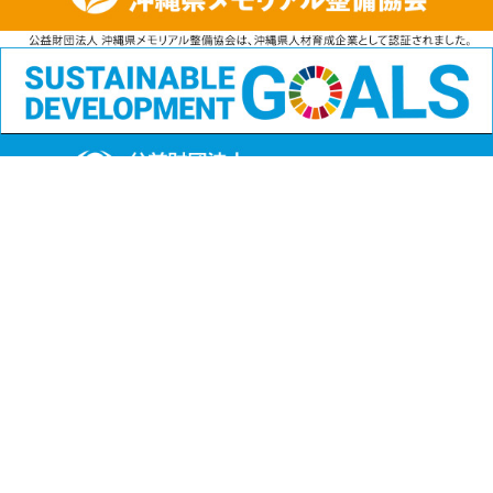
公益財団法人
沖縄県メモリアル整備協会
〒901-1111 沖縄県島尻郡南風原町字兼城123番地
FAX:098-901-4720