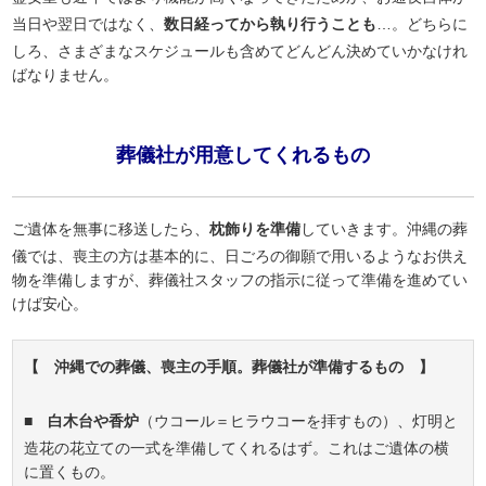
当日や翌日ではなく、
数日経ってから執り行うことも
…。どちらに
しろ、さまざまなスケジュールも含めてどんどん決めていかなけれ
ばなりません。
葬儀社が用意してくれるもの
ご遺体を無事に移送したら、
枕飾りを準備
していきます。沖縄の葬
儀では、喪主の方は基本的に、日ごろの御願で用いるようなお供え
物を準備しますが、葬儀社スタッフの指示に従って準備を進めてい
けば安心。
【 沖縄での葬儀、喪主の手順。葬儀社が準備するもの 】
■
白木台や香炉
（ウコール＝ヒラウコーを拝すもの）、灯明と
造花の花立ての一式を準備してくれるはず。これはご遺体の横
に置くもの。