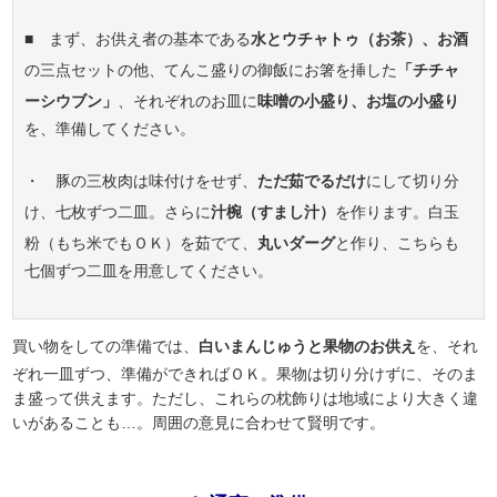
■ まず、お供え者の基本である
水とウチャトゥ（お茶）、お酒
の三点セットの他、てんこ盛りの御飯にお箸を挿した
「チチャ
ーシウブン」
、それぞれのお皿に
味噌の小盛り、お塩の小盛り
を、準備してください。
・ 豚の三枚肉は味付けをせず、
ただ茹でるだけ
にして切り分
け、七枚ずつ二皿。さらに
汁椀（すまし汁）
を作ります。白玉
粉（もち米でもＯＫ）を茹でて、
丸いダーグ
と作り、こちらも
七個ずつ二皿を用意してください。
買い物をしての準備では、
白いまんじゅうと果物のお供え
を、それ
ぞれ一皿ずつ、準備ができればＯＫ。果物は切り分けずに、そのま
ま盛って供えます。ただし、これらの枕飾りは地域により大きく違
いがあることも…。周囲の意見に合わせて賢明です。