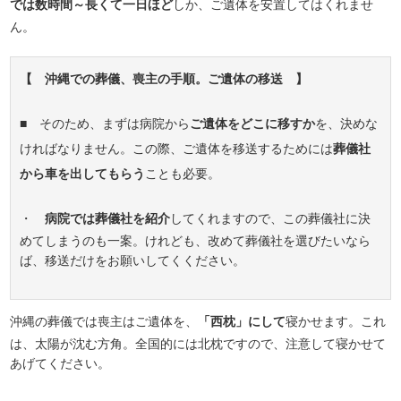
では数時間～長くて一日ほど
しか、ご遺体を安置してはくれませ
ん。
【 沖縄での葬儀、喪主の手順。ご遺体の移送 】
■ そのため、まずは病院から
ご遺体をどこに移すか
を、決めな
ければなりません。この際、ご遺体を移送するためには
葬儀社
から車を出してもらう
ことも必要。
・
病院では葬儀社を紹介
してくれますので、この葬儀社に決
めてしまうのも一案。けれども、改めて葬儀社を選びたいなら
ば、移送だけをお願いしてくください。
沖縄の葬儀では喪主はご遺体を、
「西枕」にして
寝かせます。これ
は、太陽が沈む方角。全国的には北枕ですので、注意して寝かせて
あげてください。