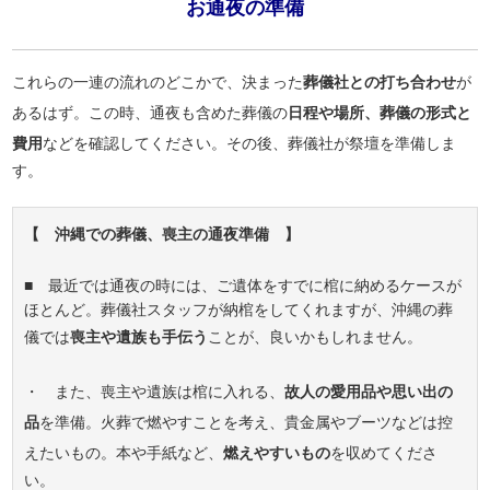
お通夜の準備
これらの一連の流れのどこかで、決まった
葬儀社との打ち合わせ
が
あるはず。この時、通夜も含めた葬儀の
日程や場所、葬儀の形式と
費用
などを確認してください。その後、葬儀社が祭壇を準備しま
す。
【 沖縄での葬儀、喪主の通夜準備 】
■ 最近では通夜の時には、ご遺体をすでに棺に納めるケースが
ほとんど。葬儀社スタッフが納棺をしてくれますが、沖縄の葬
儀では
喪主や遺族も手伝う
ことが、良いかもしれません。
・ また、喪主や遺族は棺に入れる、
故人の愛用品や思い出の
品
を準備。火葬で燃やすことを考え、貴金属やブーツなどは控
えたいもの。本や手紙など、
燃えやすいもの
を収めてくださ
い。