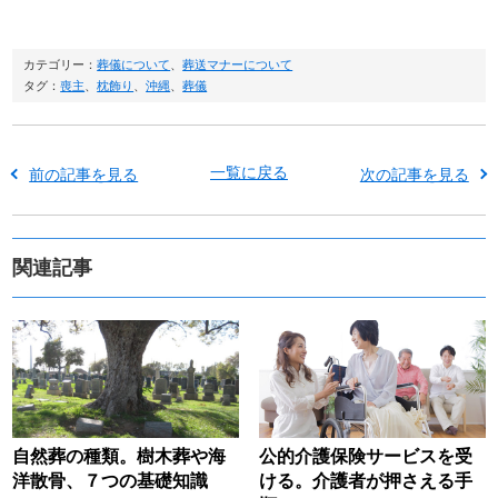
カテゴリー：
葬儀について
、
葬送マナーについて
タグ：
喪主
、
枕飾り
、
沖縄
、
葬儀
一覧に戻る
前の記事を見る
次の記事を見る
関連記事
自然葬の種類。樹木葬や海
公的介護保険サービスを受
洋散骨、７つの基礎知識
ける。介護者が押さえる手