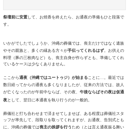
祭壇前に安置
して、お焼香を終えたら、お通夜の準備もひと段落で
す。
いかがでしたでしょうか、沖縄の葬儀では、喪主だけではなく遺族
やその親族と、多くの縁ある方々が
手伝ってくれるはず
。お供えの
料理（豚の三枚肉など）も、喪主自身が作らずとも、準備してくれ
ているケースは少なくありません。
ここから
通夜（沖縄ではユートゥジ）が始まる
ことに…。最近では
数日経ってからの通夜も多くなりましたが、従来の方法では、故人
が亡くなったのが午前中ならば、その夜、
午後ならばその夜は仮通
夜
として、翌日に本通夜を執り行うのが一般的。
葬儀社と打ち合わせまで済ませてしませば、ある程度は葬儀社スタ
ッフが率先して、段取りを取ってくれますが、お通夜、告別式とも
に、沖縄の葬儀では
喪主の挨拶を行う
ため（とは言え通夜振る舞い