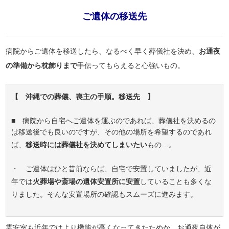
ご遺体の移送先
病院からご遺体を移送したら、なるべく早く葬儀社を決め、
お通夜
の準備から枕飾りまで
手伝ってもらえると心強いもの。
【 沖縄での葬儀、喪主の手順。移送先 】
■ 病院から自宅へご遺体を運ぶのであれば、葬儀社を決めるの
は移送後でも良いのですが、その他の場所を希望するのであれ
ば、
移送時には葬儀社を決めてしまいたい
もの…。
・ ご遺体はひと昔前ならば、自宅で安置していましたが、近
年では
火葬場や斎場の遺体安置所に安置
していることも多くな
りました。そんな安置場所の確認もスムーズに進みます。
霊安室も近年ではより機能が高くなってきたためか、お通夜自体が