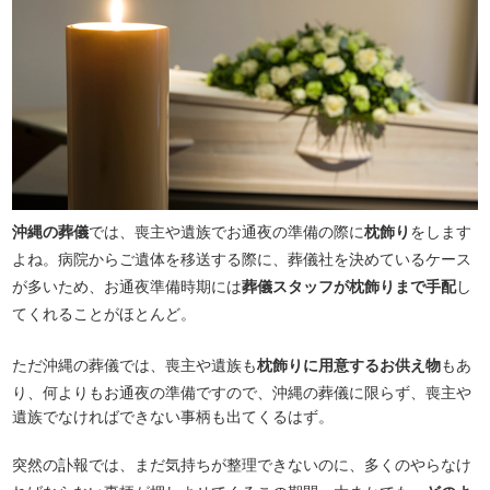
沖縄の葬儀
では、喪主や遺族でお通夜の準備の際に
枕飾り
をします
よね。病院からご遺体を移送する際に、葬儀社を決めているケース
が多いため、お通夜準備時期には
葬儀スタッフが枕飾りまで手配
し
てくれることがほとんど。
ただ沖縄の葬儀では、喪主や遺族も
枕飾りに用意するお供え物
もあ
り、何よりもお通夜の準備ですので、沖縄の葬儀に限らず、喪主や
遺族でなければできない事柄も出てくるはず。
突然の訃報では、まだ気持ちが整理できないのに、多くのやらなけ