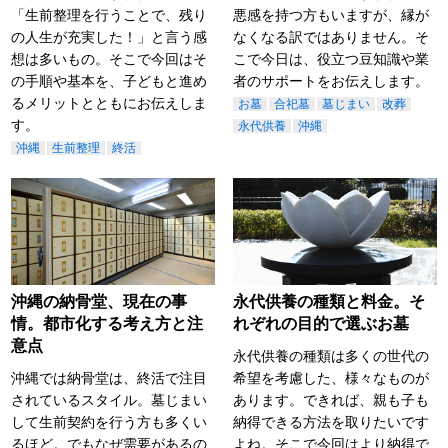
「生前整理を行うことで、残り
悪感を持つ方もいますが、縁が
の人生が充実した！」と言う感
なくなる訳ではありません。そ
想は多いもの。そこで今回はそ
こで今日は、役立つ豆知識や業
の手順や基本を、子どもと進め
者のサポートをお伝えします。
るメリットとともにお伝えしま
お墓
合祀墓
墓じまい
改葬
す。
永代供養
沖縄
沖縄
生前整理
終活
沖縄の納骨堂、現在の事
永代供養の種類と料金。そ
情。都市化する考え方と注
れぞれの目的で選ぶお墓
意点
永代供養の種類は多くの世代の
沖縄では納骨堂は、終活で注目
希望を考慮した、様々なものが
されているスタイル。墓じまい
あります。できれば、親も子も
して生前契約を行う方も多くい
納得できる方法を取りたいです
るほど。でもなぜ需要があるの
よね。そこで今回はより納得で