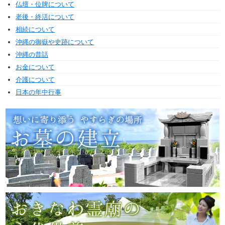
仏壇・位牌について
老後・終活について
相続について
沖縄の御嶽や史跡について
沖縄の昔話
お金について
介護について
日本の年中行事