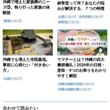
沖縄で増えた家族葬のニー
納骨堂って何？あなたの悩
ズ③。執り行った家族の体
みが解決する、７つの特徴
験談
お墓について
永代供養について
葬儀について
納骨堂について
沖縄でも増えた寺院墓地。
ウマチーとは？沖縄の四大
事前に心得たい「付き合い
農耕儀礼｜2026年の日程・
方」
意味・4つのお祭りをわかり
やすく解説
お墓について
沖縄の御嶽や史跡について
沖縄の御願行事について
合わせて読みたい