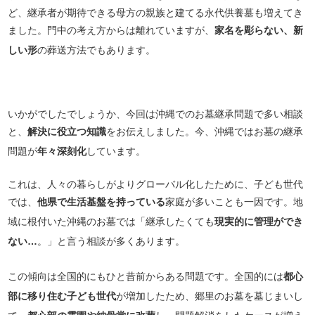
ど、継承者が期待できる母方の親族と建てる永代供養墓も増えてき
ました。門中の考え方からは離れていますが、
家名を彫らない、新
しい形
の葬送方法でもあります。
いかがでしたでしょうか、今回は沖縄でのお墓継承問題で多い相談
と、
解決に役立つ知識
をお伝えしました。今、沖縄ではお墓の継承
問題が
年々深刻化
しています。
これは、人々の暮らしがよりグローバル化したために、子ども世代
では、
他県で生活基盤を持っている
家庭が多いことも一因です。地
域に根付いた沖縄のお墓では「継承したくても
現実的に管理ができ
ない…
。」と言う相談が多くあります。
この傾向は全国的にもひと昔前からある問題です。全国的には
都心
部に移り住む子ども世代
が増加したため、郷里のお墓を墓じまいし