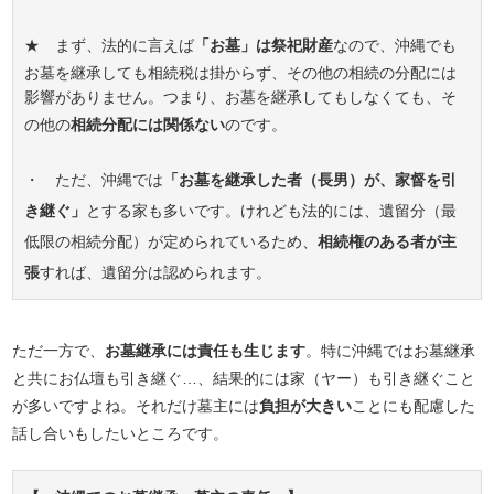
★ まず、法的に言えば
「お墓」は祭祀財産
なので、沖縄でも
お墓を継承しても相続税は掛からず、その他の相続の分配には
影響がありません。つまり、お墓を継承してもしなくても、そ
の他の
相続分配には関係ない
のです。
・ ただ、沖縄では
「お墓を継承した者（長男）が、家督を引
き継ぐ」
とする家も多いです。けれども法的には、遺留分（最
低限の相続分配）が定められているため、
相続権のある者が主
張
すれば、遺留分は認められます。
ただ一方で、
お墓継承には責任も生じます
。特に沖縄ではお墓継承
と共にお仏壇も引き継ぐ…、結果的には家（ヤー）も引き継ぐこと
が多いですよね。それだけ墓主には
負担が大きい
ことにも配慮した
話し合いもしたいところです。