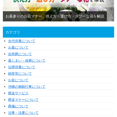
お墓参りのお花マナー。供え方・選び方・タブーな花を解説
カテゴリ
永代供養について
お墓について
自然葬について
墓じまい・改葬について
位牌供養について
納骨堂について
お盆について
沖縄の御願行事について
葬送サービス
葬送マナーについて
葬儀について
法事・法要について