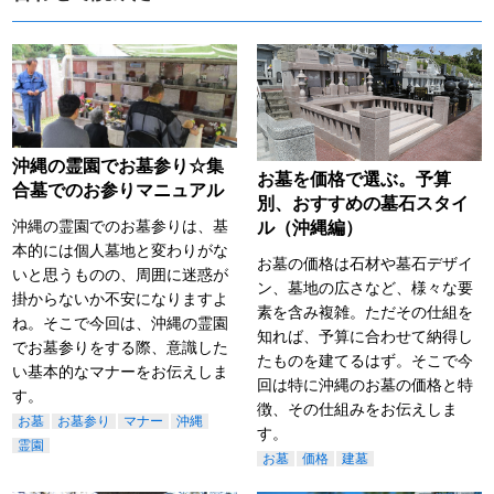
沖縄の霊園でお墓参り☆集
お墓を価格で選ぶ。予算
合墓でのお参りマニュアル
別、おすすめの墓石スタイ
沖縄の霊園でのお墓参りは、基
ル（沖縄編）
本的には個人墓地と変わりがな
お墓の価格は石材や墓石デザイ
いと思うものの、周囲に迷惑が
ン、墓地の広さなど、様々な要
掛からないか不安になりますよ
素を含み複雑。ただその仕組を
ね。そこで今回は、沖縄の霊園
知れば、予算に合わせて納得し
でお墓参りをする際、意識した
たものを建てるはず。そこで今
い基本的なマナーをお伝えしま
回は特に沖縄のお墓の価格と特
す。
徴、その仕組みをお伝えしま
お墓
お墓参り
マナー
沖縄
す。
霊園
お墓
価格
建墓