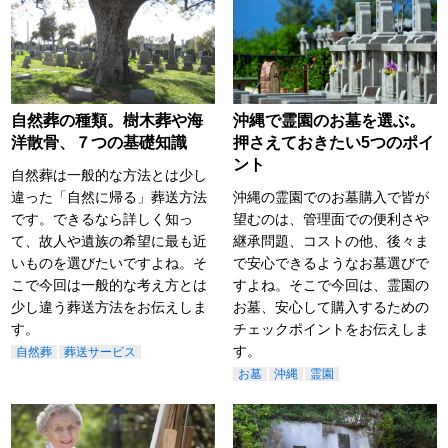
自然葬の種類。樹木葬や海
沖縄で霊園のお墓を選ぶ。
洋散骨、７つの基礎知識
押さえておきたい5つのポイ
ント
自然葬は一般的な方法とは少し
違った「自然に帰る」葬送方法
沖縄の霊園でのお墓購入で皆が
です。できるなら詳しく知っ
望むのは、管理面での便利さや
て、故人や遺族の希望に最も近
継承問題、コストの他、後々ま
いものを選びたいですよね。そ
で安心できるようなお墓選びで
こで今回は一般的な考え方とは
すよね。そこで今回は、霊園の
少し違う葬送方法をお伝えしま
お墓、安心して購入するための
す。
チェックポイントをお伝えしま
す。
自然葬
葬送サービス
お墓
沖縄
霊園