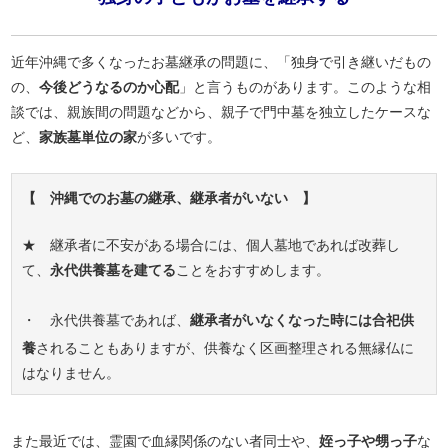
近年沖縄で多くなったお墓継承の問題に、「独身で引き継いだもの
の、
今後どうなるのか心配
」と言うものがあります。このような相
談では、親族間の問題などから、親子で門中墓を独立したケースな
ど、
家族墓単位の家
が多いです。
【 沖縄でのお墓の継承、継承者がいない 】
★ 継承者に不安がある場合には、個人墓地であれば改葬し
て、
永代供養墓を建てる
ことをおすすめします。
・ 永代供養墓であれば、
継承者がいなくなった時には合祀供
養
されることもありますが、供養なく区画整理される無縁仏に
はなりません。
また最近では、霊園で血縁関係のない者同士や、
姪っ子や甥っ子
な