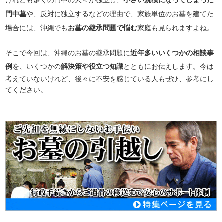
門中墓
や、反対に独立するなどの理由で、家族単位のお墓を建てた
場合には、沖縄でも
お墓の継承問題で悩む
家庭も見られますよね。
そこで今回は、沖縄のお墓の継承問題に
近年多いいくつかの相談事
例
を、いくつかの
解決策や役立つ知識
とともにお伝えします。今は
考えていないけれど、後々に不安を感じている人もぜひ、参考にし
てください。