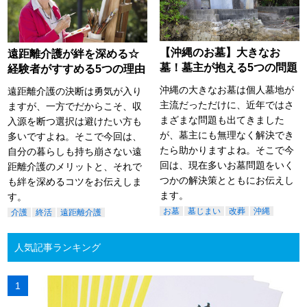
【沖縄のお墓】大きなお
遠距離介護が絆を深める☆
墓！墓主が抱える5つの問題
経験者がすすめる5つの理由
沖縄の大きなお墓は個人墓地が
遠距離介護の決断は勇気が入り
主流だっただけに、近年ではさ
ますが、一方でだからこそ、収
まざまな問題も出てきました
入源を断つ選択は避けたい方も
が、墓主にも無理なく解決でき
多いですよね。そこで今回は、
たら助かりますよね。そこで今
自分の暮らしも持ち崩さない遠
回は、現在多いお墓問題をいく
距離介護のメリットと、それで
つかの解決策とともにお伝えし
も絆を深めるコツをお伝えしま
ます。
す。
お墓
墓じまい
改葬
沖縄
介護
終活
遠距離介護
人気記事ランキング