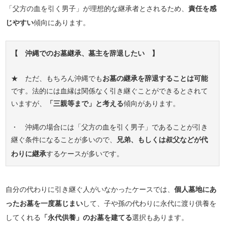
「父方の血を引く男子」が理想的な継承者とされるため、
責任を感
じやすい
傾向にあります。
【 沖縄でのお墓継承、墓主を辞退したい 】
★ ただ、もちろん沖縄でも
お墓の継承を辞退することは可能
です。法的には血縁は関係なく引き継ぐことができるとされて
いますが、
「三親等まで」と考える
傾向があります。
・ 沖縄の場合には「父方の血を引く男子」であることが引き
継ぐ条件になることが多いので、
兄弟、もしくは叔父などが代
わりに継承
するケースが多いです。
自分の代わりに引き継ぐ人がいなかったケースでは、
個人墓地にあ
ったお墓を一度墓じまい
して、子や孫の代わりに永代に渡り供養を
してくれる
「永代供養」のお墓を建てる
選択もあります。