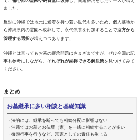
て、
都心部の霊園や納骨堂に改葬
し、問題解消をしたケースが増え
ました。
反対に沖縄では地元に愛着を持つ若い世代も多いため、個人墓地か
ら沖縄県内の霊園へ改葬して、永代供養を付加することで遠
方から
管理する選択
が増えつつあります。
沖縄とは言ってもお墓の継承問題はさまざまですが、ぜひ今回の記
事も参考にしながら、そ
れぞれが納得できる解決策
を見つけてみて
ください。
まとめ
お墓継承に多い相談と基礎知識
・法的には、継承を断っても相続分配に影響はない
・沖縄ではお墓とお仏壇（家）を一緒に相続することが多い
・御願行事を行うなど、宗家としての責任も生じる