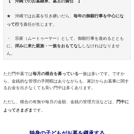
【 沖縄でのお墓継承、墓主の責任 】
★ 沖縄ではお墓を引き継いだら、
毎年の御願行事を中心にな
って行う
責任が生じます。
・ 宗家（ムートゥーヤー）として、御願行事を進めるととも
に、
拝みに来た親族・一族をおもてなし
しなければなりませ
ん。
ただ門中墓では
毎月の模合を募っている
一族は多いです。ですか
ら、金銭的な管理の手間暇はありながらも、家計からお墓事に関す
るお金を出さなくても良い門中は多くあります。
ただし、模合の有無や毎月の金額、金銭の管理方法などは、
門中に
よってさまざま
です。
独身の子どもがお墓を継承する