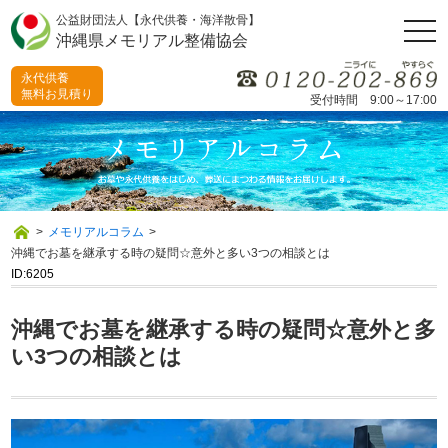
公益財団法人【永代供養・海洋散骨】
togg
沖縄県メモリアル整備協会
navi
永代供養
無料お見積り
受付時間 9:00～17:00
>
メモリアルコラム
>
沖縄でお墓を継承する時の疑問☆意外と多い3つの相談とは
ID:6205
沖縄でお墓を継承する時の疑問☆意外と多
い3つの相談とは