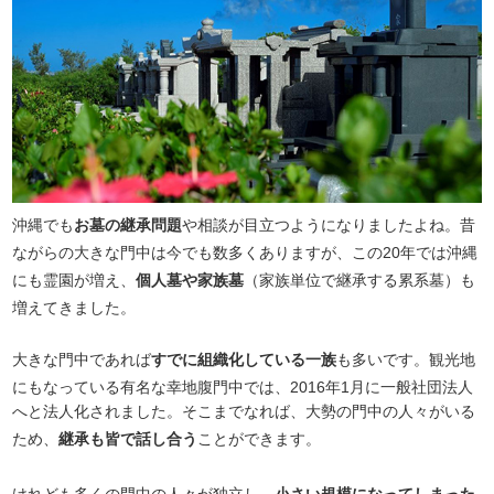
沖縄でも
お墓の継承問題
や相談が目立つようになりましたよね。昔
ながらの大きな門中は今でも数多くありますが、この20年では沖縄
にも霊園が増え、
個人墓や家族墓
（家族単位で継承する累系墓）も
増えてきました。
大きな門中であれば
すでに組織化している一族
も多いです。観光地
にもなっている有名な幸地腹門中では、2016年1月に一般社団法人
へと法人化されました。そこまでなれば、大勢の門中の人々がいる
ため、
継承も皆で話し合う
ことができます。
けれども多くの門中の人々が独立し、
小さい規模になってしまった