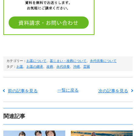
カテゴリー：
お墓について
、
墓じまい・改葬について
、
永代供養について
タグ：
お墓
、
お墓の継承
、
改葬
、
永代供養
、
沖縄
、
霊園
一覧に戻る
前の記事を見る
次の記事を見る
関連記事