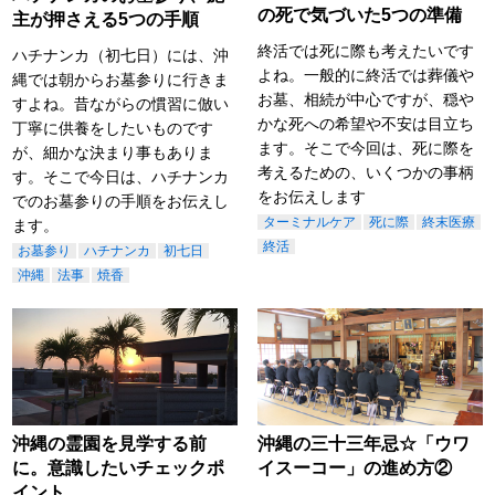
の死で気づいた5つの準備
主が押さえる5つの手順
終活では死に際も考えたいです
ハチナンカ（初七日）には、沖
よね。一般的に終活では葬儀や
縄では朝からお墓参りに行きま
お墓、相続が中心ですが、穏や
すよね。昔ながらの慣習に倣い
かな死への希望や不安は目立ち
丁寧に供養をしたいものです
ます。そこで今回は、死に際を
が、細かな決まり事もありま
考えるための、いくつかの事柄
す。そこで今日は、ハチナンカ
をお伝えします
でのお墓参りの手順をお伝えし
ターミナルケア
死に際
終末医療
ます。
終活
お墓参り
ハチナンカ
初七日
沖縄
法事
焼香
沖縄の霊園を見学する前
沖縄の三十三年忌☆「ウワ
に。意識したいチェックポ
イスーコー」の進め方②
イント