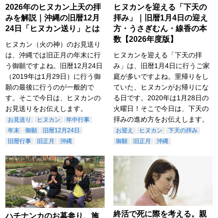
2026年のヒヌカン上天の拝
ヒヌカンを迎える「下天の
みを解説｜沖縄の旧暦12月
拝み」｜旧暦1月4日の迎え
24日「ヒヌカン送り」とは
方・うさぎむん・線香の本
数【2026年度版】
ヒヌカン（火の神）のお見送り
は、沖縄では旧正月の年末に行
ヒヌカンを迎える「下天の拝
う御願ですよね。旧暦12月24日
み」は、旧暦1月4日に行うご家
（2019年は1月29日）に行う御
庭が多いですよね。里帰りをし
願の最後に行うのが一般的で
ていた、ヒヌカンがお帰りにな
す。そこで今日は、ヒヌカンの
る日です。2020年は1月28日の
お見送りをお伝えします。
火曜日！そこで今日は、下天の
拝みの進め方をお伝えします。
お見送り
ヒヌカン
年中行事
年末
御願
旧暦12月24日
お迎え
ヒヌカン
下天の拝み
旧暦行事
旧正月
沖縄
御願
旧正月
沖縄
終活で死に際を考える。親
ハチナンカのお墓参り、施