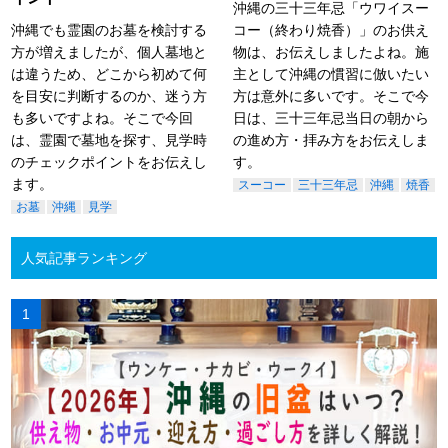
沖縄の三十三年忌「ウワイスー
沖縄でも霊園のお墓を検討する
コー（終わり焼香）」のお供え
方が増えましたが、個人墓地と
物は、お伝えしましたよね。施
は違うため、どこから初めて何
主として沖縄の慣習に倣いたい
を目安に判断するのか、迷う方
方は意外に多いです。そこで今
も多いですよね。そこで今回
日は、三十三年忌当日の朝から
は、霊園で墓地を探す、見学時
の進め方・拝み方をお伝えしま
のチェックポイントをお伝えし
す。
ます。
スーコー
三十三年忌
沖縄
焼香
お墓
沖縄
見学
人気記事ランキング