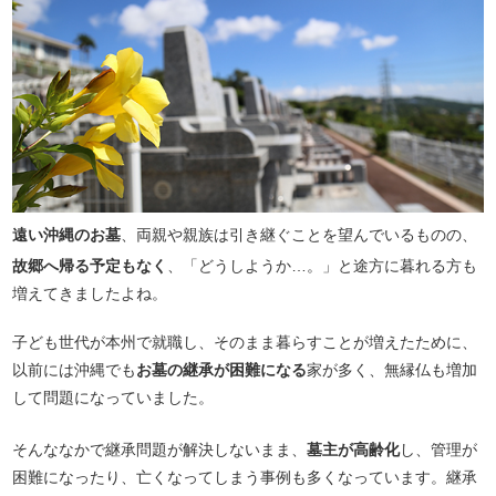
遠い沖縄のお墓
、両親や親族は引き継ぐことを望んでいるものの、
故郷へ帰る予定もなく
、「どうしようか…。」と途方に暮れる方も
増えてきましたよね。
子ども世代が本州で就職し、そのまま暮らすことが増えたために、
以前には沖縄でも
お墓の継承が困難になる
家が多く、無縁仏も増加
して問題になっていました。
そんななかで継承問題が解決しないまま、
墓主が高齢化
し、管理が
困難になったり、亡くなってしまう事例も多くなっています。継承