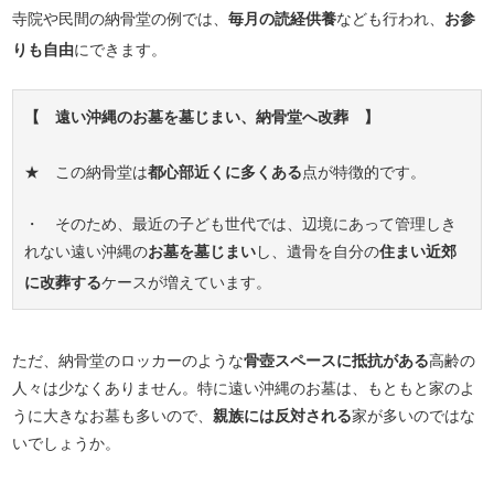
寺院や民間の納骨堂の例では、
毎月の読経供養
なども行われ、
お参
りも自由
にできます。
【 遠い沖縄のお墓を墓じまい、納骨堂へ改葬 】
★ この納骨堂は
都心部近くに多くある
点が特徴的です。
・ そのため、最近の子ども世代では、辺境にあって管理しき
れない遠い沖縄の
お墓を墓じまい
し、遺骨を自分の
住まい近郊
に改葬する
ケースが増えています。
ただ、納骨堂のロッカーのような
骨壺スペースに抵抗がある
高齢の
人々は少なくありません。特に遠い沖縄のお墓は、もともと家のよ
うに大きなお墓も多いので、
親族には反対される
家が多いのではな
いでしょうか。