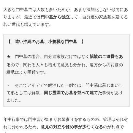
大きな門中墓では人数も多いためか、あまり深刻化しない傾向にあ
りますが、最近では
門中墓から独立
して、自分達の家族墓を建てる
若い世代も増えています。
【 遠い沖縄のお墓、小規模な門中墓 】
★ 門中墓の場合、自分達家族だけではなく
親族のご遺骨もあ
る
ので、関わる人々も増えて意見も分かれ、遠方からのお墓の
継承はより困難です。
・ そこでアイデアで解消した一例では、門中墓は墓じまいし
て形としては解散、
同じ霊園でお墓を並べて建てた
事例があり
ました。
年中行事では門中皆が集まりお墓参りをするものの、管理はそれぞ
れに分かれるため、
意見の対立や揉め事が少なくなる
のが利点で