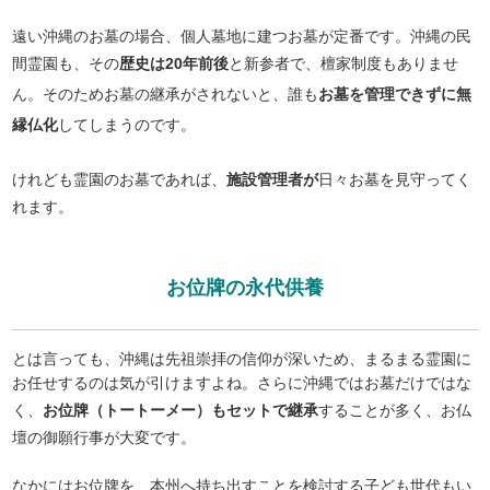
遠い沖縄のお墓の場合、個人墓地に建つお墓が定番です。沖縄の民
間霊園も、その
歴史は20年前後
と新参者で、檀家制度もありませ
ん。そのためお墓の継承がされないと、誰も
お墓を管理できずに無
縁仏化
してしまうのです。
けれども霊園のお墓であれば、
施設管理者が
日々お墓を見守ってく
れます。
お位牌の永代供養
とは言っても、沖縄は先祖崇拝の信仰が深いため、まるまる霊園に
お任せするのは気が引けますよね。さらに沖縄ではお墓だけではな
く、
お位牌（トートーメー）もセットで継承
することが多く、お仏
壇の御願行事が大変です。
なかにはお位牌を、本州へ持ち出すことを検討する子ども世代もい