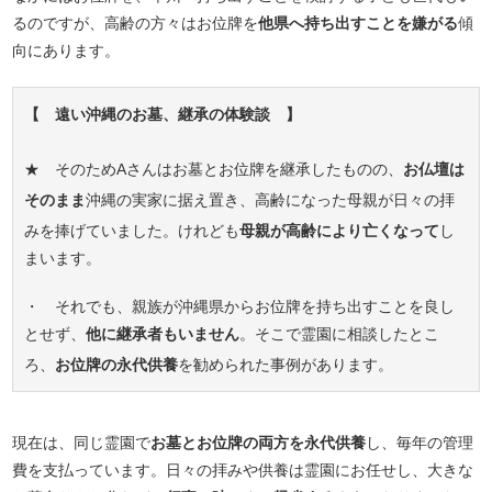
るのですが、高齢の方々はお位牌を
他県へ持ち出すことを嫌がる
傾
向にあります。
【 遠い沖縄のお墓、継承の体験談 】
★ そのためAさんはお墓とお位牌を継承したものの、
お仏壇は
そのまま
沖縄の実家に据え置き、高齢になった母親が日々の拝
みを捧げていました。けれども
母親が高齢により亡くなって
し
まいます。
・ それでも、親族が沖縄県からお位牌を持ち出すことを良し
とせず、
他に継承者もいません
。そこで霊園に相談したとこ
ろ、
お位牌の永代供養
を勧められた事例があります。
現在は、同じ霊園で
お墓とお位牌の両方を永代供養
し、毎年の管理
費を支払っています。日々の拝みや供養は霊園にお任せし、大きな