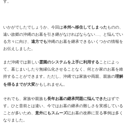
す。
いかがでしたでしょうか、今回は
本州へ移住してしまった
ものの、
遠い故郷の沖縄のお墓を引き継がなければならない…、と悩んでい
る方々に向け、
遠方でも
沖縄のお墓を継承できるいくつかの情報を
お伝えしました。
まだ沖縄では新しい
霊園のシステムを上手に利用する
ことによっ
て、墓じまいしたり無縁仏化させることなく、何とか家のお墓を維
持することができます。ただし、沖縄では家族や両親、親族の
理解
を得るまでが大変
かもしれません。
それでも、家族や親族も
長年お墓の継承問題に悩んできた
はずで
す。ひと昔前とは違い、今ではお墓の継承の難しさを実感している
ことが多いため、
意外にもスムーズに
お墓の改葬に至る事例は多く
なりました。