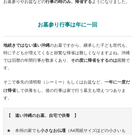
お墓参りやお盆などの
行事の時のみ、帰省する
ようになりました。
お墓参り行事は年に一回
地続きではない遠い沖縄
のお墓ですから、継承した子ども世代も、
特に子どもが増えてくると頻繁な帰省は難しくなりますよね。沖縄
では旧暦の年間行事が数多くあり、
その度に帰省をするのは
困難で
す。
そこで春先の清明祭（シーミー）もしくはお盆など、
一年に一度だ
け帰省
して供養をし、後の行事は家で行う墓主も増えつつありま
す。
【 遠い沖縄のお墓、自宅で供養 】
★ 本州の家でも
小さなお仏壇
（A4用紙サイズほどの小さいも