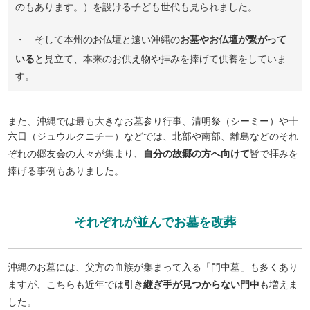
のもあります。）を設ける子ども世代も見られました。
・ そして本州のお仏壇と遠い沖縄の
お墓やお仏壇が繋がって
いる
と見立て、本来のお供え物や拝みを捧げて供養をしていま
す。
また、沖縄では最も大きなお墓参り行事、清明祭（シーミー）や十
六日（ジュウルクニチー）などでは、北部や南部、離島などのそれ
ぞれの郷友会の人々が集まり、
自分の故郷の方へ向けて
皆で拝みを
捧げる事例もありました。
それぞれが並んでお墓を改葬
沖縄のお墓には、父方の血族が集まって入る「門中墓」も多くあり
ますが、こちらも近年では
引き継ぎ手が見つからない門中
も増えま
した。