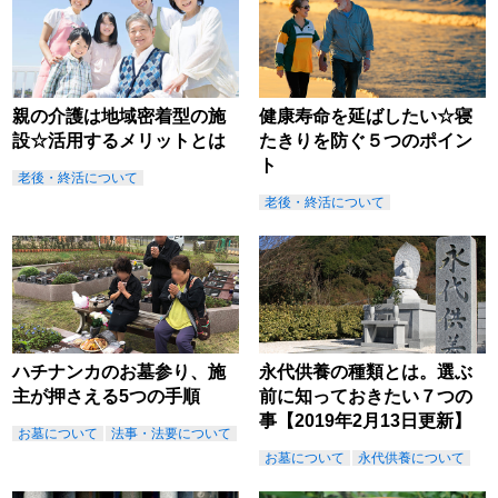
親の介護は地域密着型の施
健康寿命を延ばしたい☆寝
設☆活用するメリットとは
たきりを防ぐ５つのポイン
ト
老後・終活について
老後・終活について
ハチナンカのお墓参り、施
永代供養の種類とは。選ぶ
主が押さえる5つの手順
前に知っておきたい７つの
事【2019年2月13日更新】
お墓について
法事・法要について
お墓について
永代供養について