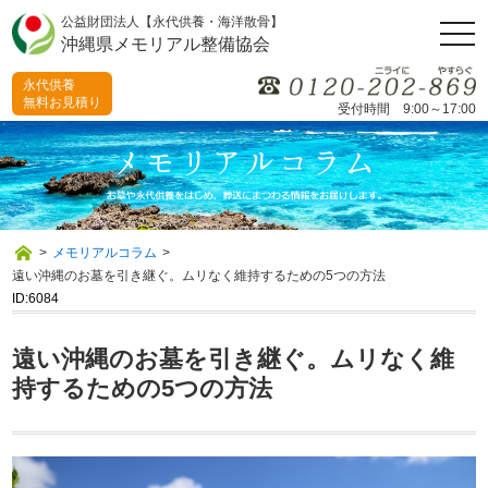
公益財団法人【永代供養・海洋散骨】
togg
沖縄県メモリアル整備協会
navi
永代供養
無料お見積り
受付時間 9:00～17:00
>
メモリアルコラム
>
遠い沖縄のお墓を引き継ぐ。ムリなく維持するための5つの方法
ID:6084
遠い沖縄のお墓を引き継ぐ。ムリなく維
持するための5つの方法