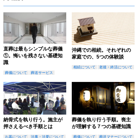
直葬は最もシンプルな葬儀
沖縄での相続。それぞれの
①。悔いを残さない基礎知
家庭での、5つの体験談
識
相続について
老後・終活について
葬儀について
葬送サービス
納骨式を執り行う。施主が
葬儀を執り行う手順。喪主
押さえるべき手順とは
が理解する７つの基礎知識
お墓について
法事・法要について
葬儀について
葬送マナーについて