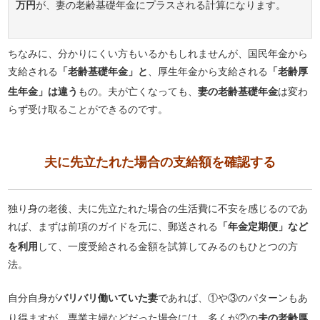
万円
が、妻の老齢基礎年金にプラスされる計算になります。
ちなみに、分かりにくい方もいるかもしれませんが、国民年金から
支給される
「老齢基礎年金」と
、厚生年金から支給される
「老齢厚
生年金」は違う
もの。夫が亡くなっても、
妻の老齢基礎年金
は変わ
らず受け取ることができるのです。
夫に先立たれた場合の支給額を確認する
独り身の老後、夫に先立たれた場合の生活費に不安を感じるのであ
れば、まずは前項のガイドを元に、郵送される
「年金定期便」など
を利用
して、一度受給される金額を試算してみるのもひとつの方
法。
自分自身が
バリバリ働いていた妻
であれば、①や③のパターンもあ
り得ますが、専業主婦などだった場合には、多くが②の
夫の老齢厚