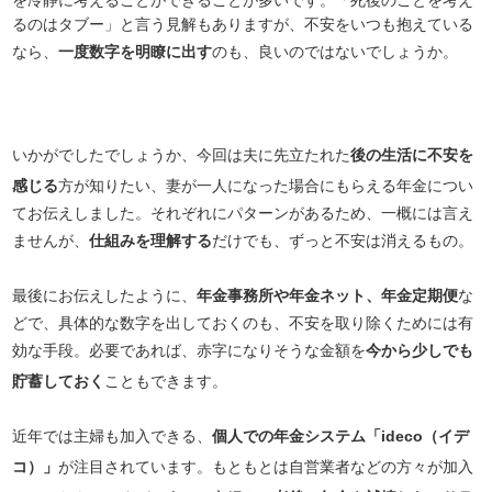
を冷静に考えることができることが多いです。「死後のことを考え
るのはタブー」と言う見解もありますが、不安をいつも抱えている
なら、
一度数字を明瞭に出す
のも、良いのではないでしょうか。
いかがでしたでしょうか、今回は夫に先立たれた
後の生活に不安を
感じる
方が知りたい、妻が一人になった場合にもらえる年金につい
てお伝えしました。それぞれにパターンがあるため、一概には言え
ませんが、
仕組みを理解する
だけでも、ずっと不安は消えるもの。
最後にお伝えしたように、
年金事務所や年金ネット、年金定期便
な
どで、具体的な数字を出しておくのも、不安を取り除くためには有
効な手段。必要であれば、赤字になりそうな金額を
今から少しでも
貯蓄しておく
こともできます。
近年では主婦も加入できる、
個人での年金システム「ideco（イデ
コ）」
が注目されています。もともとは自営業者などの方々が加入