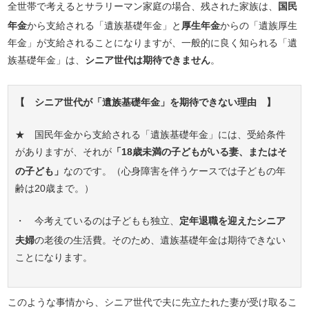
全世帯で考えるとサラリーマン家庭の場合、残された家族は、
国民
年金
から支給される「遺族基礎年金」と
厚生年金
からの「遺族厚生
年金」が支給されることになりますが、一般的に良く知られる「遺
族基礎年金」は、
シニア世代は期待できません
。
【 シニア世代が「遺族基礎年金」を期待できない理由 】
★ 国民年金から支給される「遺族基礎年金」には、受給条件
がありますが、それが
「18歳未満の子どもがいる妻、またはそ
の子ども」
なのです。（心身障害を伴うケースでは子どもの年
齢は20歳まで。）
・ 今考えているのは子どもも独立、
定年退職を迎えたシニア
夫婦
の老後の生活費。そのため、遺族基礎年金は期待できない
ことになります。
このような事情から、シニア世代で夫に先立たれた妻が受け取るこ