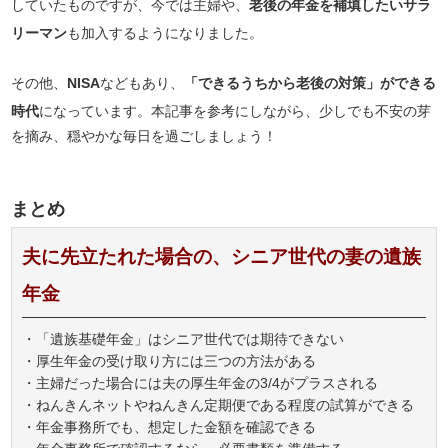
していたものですが、今では主婦や、
老後の年金を補填したいサラ
リーマン
も加入するようになりました。
その他、
NISA
などもあり、
「できるうちから老後の対策」ができる
時代
になっています。本記事を参考にしながら、少しでも不安の芽
を摘み、穏やかな毎日を過ごしましょう！
まとめ
夫に先立たれた場合の、シニア世代の妻の遺族
年金
・「遺族基礎年金」はシニア世代では期待できない
・厚生年金の受け取り方には三つの方法がある
・主婦だった場合には夫の厚生年金の3/4がプラスされる
・ねんきんネットやねんきん定期便である程度の試算ができる
・年金事務所でも、想定した金額を確認できる