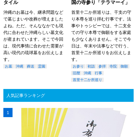
タイル
国の寺参り「テラマーイ」
沖縄のお墓は今、継承問題など
首里十二か所巡りは、干支の守
で墓じまいや改葬が増えました
り本尊を巡り拝む行事です。法
よね。ただ、そんななかでも現
事やトゥシビーでは、十二支全
代に合わせた沖縄らしい墓文化
ての守り本尊で御願をする家庭
が産まれています。そこで今回
も少なくありません。そこで今
は、現代事情に合わせた需要が
日は、年末や法事などで行う、
高い現代の琉球墓をお伝えしま
首里十二か所巡りをお伝えしま
す。
す。
お墓
沖縄
葬送
霊園
お参り
初詣
参拝
寺院
御願
旧暦
沖縄
行事
首里十二か所巡り
人気記事ランキング