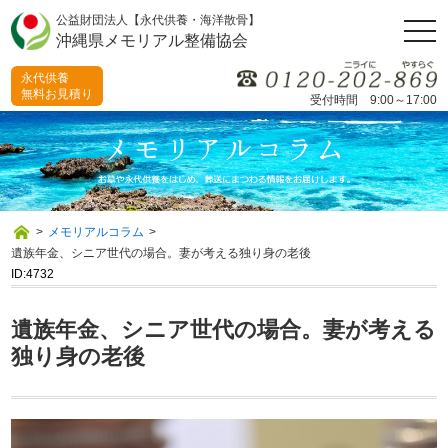
公益財団法人【永代供養・海洋散骨】
togg
沖縄県メモリアル整備協会
navi
永代供養
無料お見積り
受付時間 9:00～17:00
>
メモリアルコラム
>
遺族年金、シニア世代の場合。妻が考える独り身の老後
ID:4732
遺族年金、シニア世代の場合。妻が考える
独り身の老後