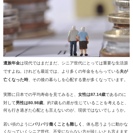
遺族年金
は現代ではまだまだ、シニア世代にとっては重要な生活源
ですよね。けれども最近では、より多くの年金をもらっている
夫が
亡くなった時
、その後の暮らしを心配する妻が多くなっています。
実際に日本での平均寿命を見てみると、
女性は87.14歳
であるのに
対して
男性は80.98歳
。約7歳もの差が生じていることを考えると、
何も行き過ぎた心配とも言えないのが、現状ではないでしょうか。
若い頃のように
バリバリ働くことも難しく
、体も思うように動かな
くなっていくシニア世代、不安にならない方が珍しいとも言えます