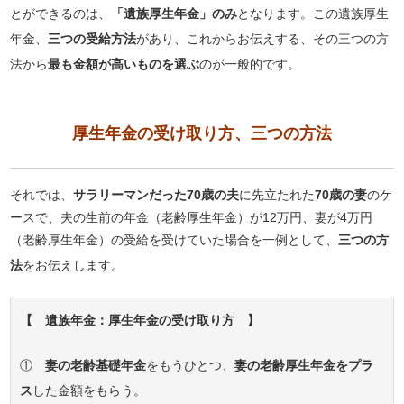
とができるのは、
「遺族厚生年金」のみ
となります。この遺族厚生
年金、
三つの受給方法
があり、これからお伝えする、その三つの方
法から
最も金額が高いものを選ぶ
のが一般的です。
厚生年金の受け取り方、三つの方法
それでは、
サラリーマンだった70歳の夫
に先立たれた
70歳の妻
のケ
ースで、夫の生前の年金（老齢厚生年金）が12万円、妻が4万円
（老齢厚生年金）の受給を受けていた場合を一例として、
三つの方
法
をお伝えします。
【 遺族年金：厚生年金の受け取り方 】
①
妻の老齢基礎年金
をもうひとつ、
妻の老齢厚生年金をプラ
ス
した金額をもらう。