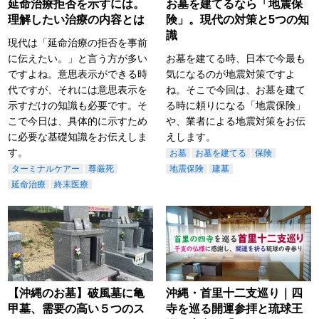
延命治療拒否を示すには。
お墓を建てるなら「地震保
理解したい治療の内容とは
険」。現代の対策と5つの知
識
現代は「延命治療の拒否を事前
に伝えたい。」と言う方が多い
お墓を建てる時、日本で今最も
ですよね。意思表示ができる時
気になるのが地震対策ですよ
代ですが、それには意思表示を
ね。そこで今回は、お墓を建て
示すだけの知識も必要です。そ
る時に頼りになる「地震保険」
こで今日は、具体的に示すため
や、業者による地震対策をお伝
に必要な基礎知識をお伝えしま
えします。
す。
お墓
お墓を建てる
保険
ターミナルケアー
尊厳死
地震保険
建墓
延命治療
終末医療
【沖縄のお墓】破風墓に亀
沖縄・首里十二支巡り｜四
甲墓、需要の高い５つのス
寺を巡る開運参拝と琉球王