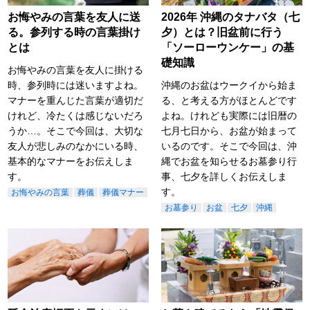
お悔やみの言葉を友人に送
2026年 沖縄のタナバタ（七
る。参列する時の言葉掛け
夕）とは？旧盆前に行う
とは
「ソーローウンケー」の基
礎知識
お悔やみの言葉を友人に掛ける
時、参列時には迷いますよね。
沖縄のお盆はウークイから始ま
マナーを重んじた言葉が適切だ
る、と考える方がほとんどです
けれど、冷たくは感じないだろ
よね。けれども実際には旧暦の
うか…。そこで今回は、大切な
七月七日から、お盆が始まって
友人が悲しみのなかにいる時、
いるのです。そこで今回は、沖
基本的なマナーをお伝えしま
縄でお盆を知らせるお墓参り行
す。
事、七夕を詳しくお伝えしま
す。
お悔やみの言葉
葬儀
葬儀マナー
お墓参り
お盆
七夕
沖縄