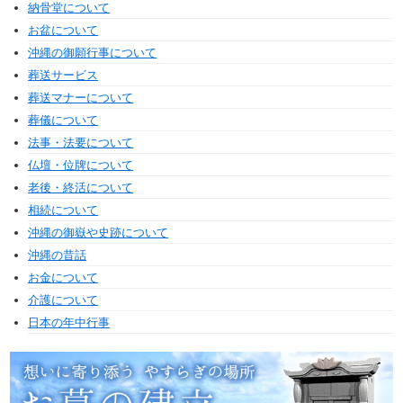
納骨堂について
お盆について
沖縄の御願行事について
葬送サービス
葬送マナーについて
葬儀について
法事・法要について
仏壇・位牌について
老後・終活について
相続について
沖縄の御嶽や史跡について
沖縄の昔話
お金について
介護について
日本の年中行事