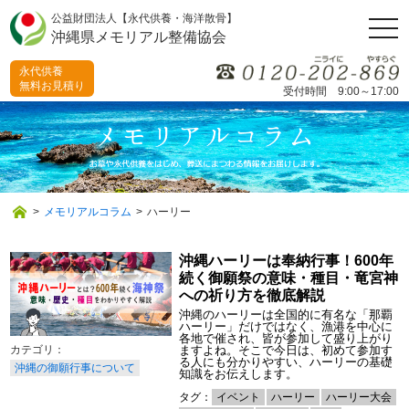
公益財団法人【永代供養・海洋散骨】
togg
沖縄県メモリアル整備協会
navi
永代供養
無料お見積り
受付時間 9:00～17:00
>
メモリアルコラム
>
ハーリー
沖縄ハーリーは奉納行事！600年
続く御願祭の意味・種目・竜宮神
への祈り方を徹底解説
沖縄のハーリーは全国的に有名な「那覇
ハーリー」だけではなく、漁港を中心に
各地で催され、皆が参加して盛り上がり
ますよね。そこで今日は、初めて参加す
る人にも分かりやすい、ハーリーの基礎
沖縄の御願行事について
知識をお伝えします。
タグ：
イベント
ハーリー
ハーリー大会