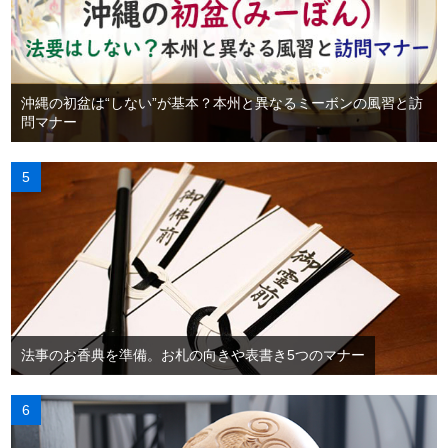
沖縄の初盆は“しない”が基本？本州と異なるミーボンの風習と訪
問マナー
法事のお香典を準備。お札の向きや表書き5つのマナー