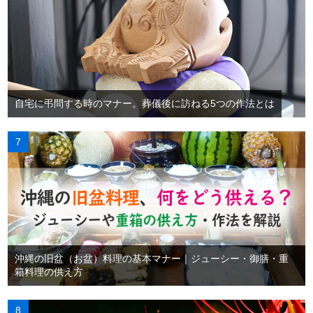
自宅に弔問する時のマナー。葬儀後に訪ねる5つの作法とは
沖縄の旧盆（お盆）料理の基本マナー｜ジューシー・御膳・重
箱料理の供え方