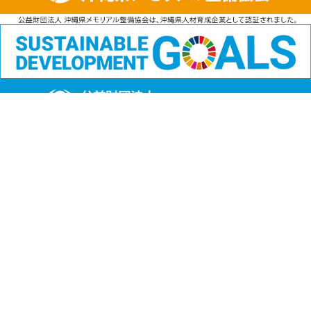
公益財団法人
沖縄県メモリアル整備協会
〒901-1111 沖縄県島尻郡南風原町字兼城123番地
FAX:098-901-4720