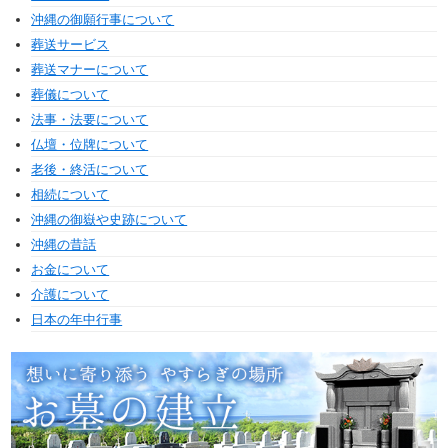
沖縄の御願行事について
葬送サービス
葬送マナーについて
葬儀について
法事・法要について
仏壇・位牌について
老後・終活について
相続について
沖縄の御嶽や史跡について
沖縄の昔話
お金について
介護について
日本の年中行事