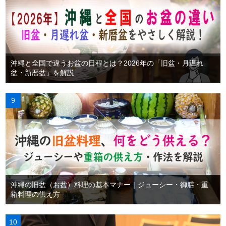
沖縄と全国で違うお盆の日程とは？2026年の「旧盆・月遅れ
盆・新暦盆」を解説
沖縄の旧盆（お盆）料理の基本マナー｜ジューシー・御膳・重
箱料理の供え方