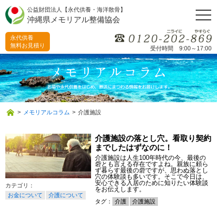
公益財団法人【永代供養・海洋散骨】
togg
沖縄県メモリアル整備協会
navi
永代供養
無料お見積り
受付時間 9:00～17:00
>
メモリアルコラム
>
介護施設
介護施設の落とし穴。看取り契約
までしたはずなのに！
介護施設は人生100年時代の今、最後の
砦とも言える存在ですよね。親族に頼ら
ず暮らす最後の砦ですが、思わぬ落とし
穴の体験談も多いです。そこで今日は、
安心できる入居のために知りたい体験談
をお伝えします。
お金について
介護について
タグ：
介護
介護施設