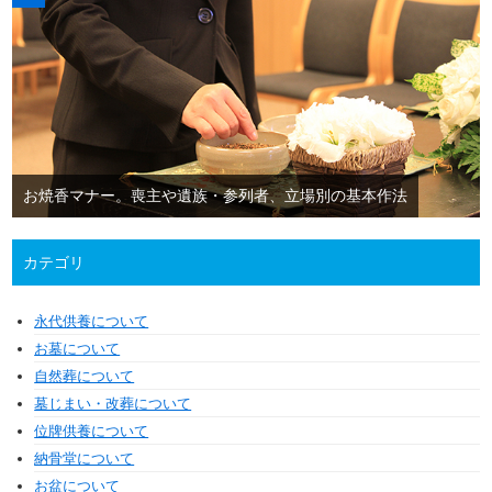
お焼香マナー。喪主や遺族・参列者、立場別の基本作法
カテゴリ
永代供養について
お墓について
自然葬について
墓じまい・改葬について
位牌供養について
納骨堂について
お盆について