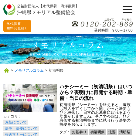
公益財団法人【永代供養・海洋散骨】
togg
沖縄県メモリアル整備協会
navi
永代供養
無料お見積り
受付時間 9:00～17:00
>
メモリアルコラム
>
初清明祭
ハチシーミー（初清明祭）はいつ
から？喪明けに再開する時期・準
備・当日の流れ
初清明祭（シーミー）を終えると、遺族
も故人を亡くしてから慌しかった法要も
ひと段落し、日常のお墓事に戻れるよう
な気がしますよね。そこで今回は、ひと
段落する初清明祭までに執り行う法要の
お墓について
概要をお伝えします。
法事・法要について
タグ：
お墓参り
初清明祭
法要
清明祭
葬送マナーについて