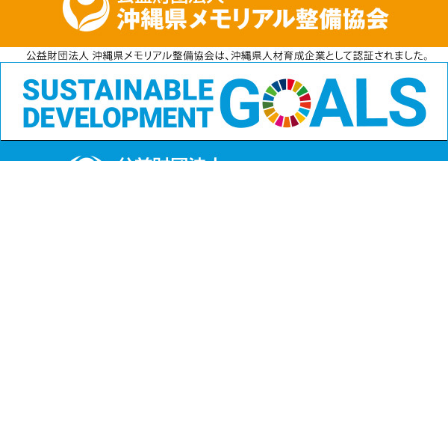
公益財団法人
沖縄県メモリアル整備協会
〒901-1111 沖縄県島尻郡南風原町字兼城123番地