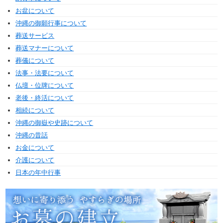
お盆について
沖縄の御願行事について
葬送サービス
葬送マナーについて
葬儀について
法事・法要について
仏壇・位牌について
老後・終活について
相続について
沖縄の御嶽や史跡について
沖縄の昔話
お金について
介護について
日本の年中行事