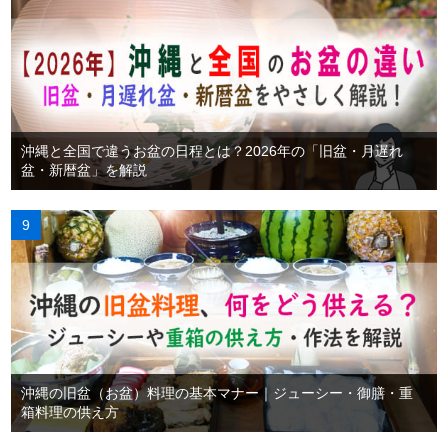
沖縄と全国で違うお盆の日程とは？2026年の「旧盆・月遅れ
盆・新暦盆」を解説
沖縄の旧盆（お盆）料理の基本マナー｜ジューシー・御膳・重
箱料理の供え方