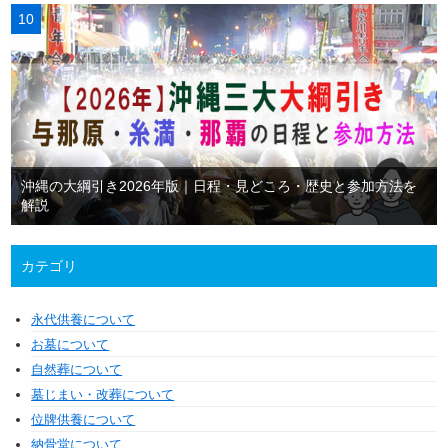
沖縄の大綱引き2026年版｜日程・見どころ・歴史と参加方法を
解説
カテゴリ
永代供養について
お墓について
自然葬について
墓じまい・改葬について
位牌供養について
納骨堂について