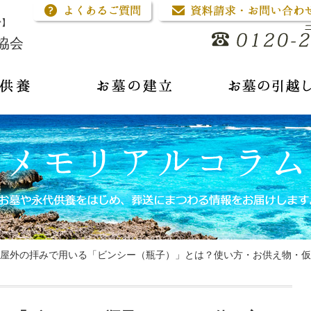
骨】
協会
屋外の拝みで用いる「ビンシー（瓶子）」とは？使い方・お供え物・仮