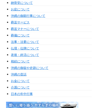
納骨堂について
お盆について
沖縄の御願行事について
葬送サービス
葬送マナーについて
葬儀について
法事・法要について
仏壇・位牌について
老後・終活について
相続について
沖縄の御嶽や史跡について
沖縄の昔話
お金について
介護について
日本の年中行事