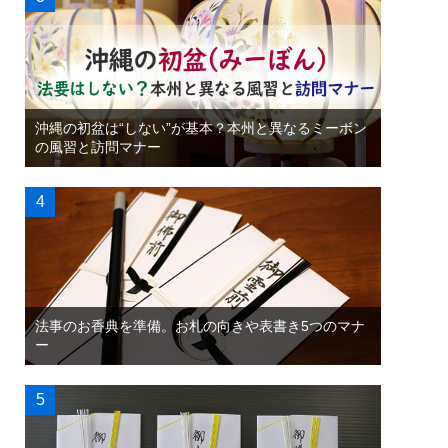
沖縄の初盆は“しない”が基本？本州と異なるミーボン
の風習と訪問マナー
法事のお香典を準備。お札の向きや表書き5つのマナ
ー