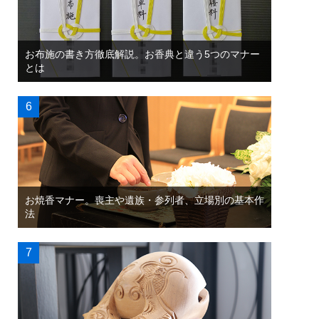
お布施の書き方徹底解説。お香典と違う5つのマナー
とは
お焼香マナー。喪主や遺族・参列者、立場別の基本作
法