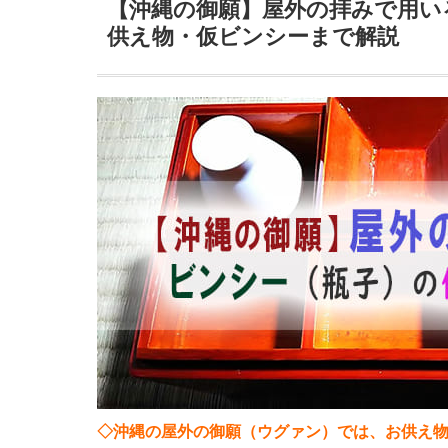
【沖縄の御願】屋外の拝みで用い
供え物・仮ビンシーまで解説
◇沖縄の屋外の御願（ウグァン）では、お供え