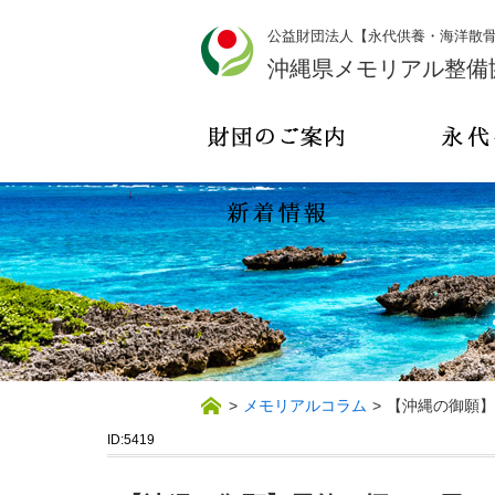
公益財団法人【永代供養・海洋散
沖縄県メモリアル整備
>
メモリアルコラム
>
【沖縄の御願】
ID:5419