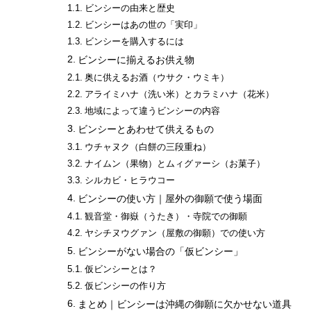
ビンシーの由来と歴史
ビンシーはあの世の「実印」
ビンシーを購入するには
ビンシーに揃えるお供え物
奥に供えるお酒（ウサク・ウミキ）
アライミハナ（洗い米）とカラミハナ（花米）
地域によって違うビンシーの内容
ビンシーとあわせて供えるもの
ウチャヌク（白餅の三段重ね）
ナイムン（果物）とムィグァーシ（お菓子）
シルカビ・ヒラウコー
ビンシーの使い方｜屋外の御願で使う場面
観音堂・御嶽（うたき）・寺院での御願
ヤシチヌウグァン（屋敷の御願）での使い方
ビンシーがない場合の「仮ビンシー」
仮ビンシーとは？
仮ビンシーの作り方
まとめ｜ビンシーは沖縄の御願に欠かせない道具