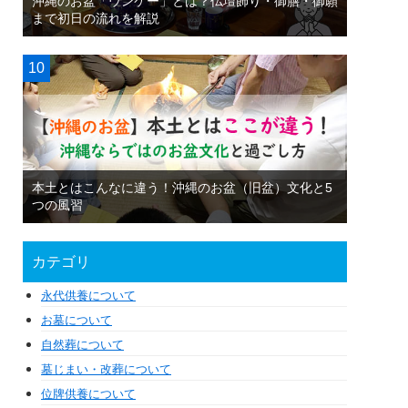
沖縄のお盆「ウンケー」とは？仏壇飾り・御膳・御願
まで初日の流れを解説
本土とはこんなに違う！沖縄のお盆（旧盆）文化と5
つの風習
カテゴリ
永代供養について
お墓について
自然葬について
墓じまい・改葬について
位牌供養について