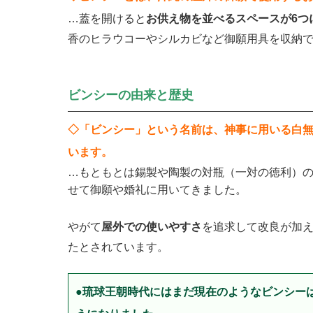
…蓋を開けると
お供え物を並べるスペースが6つ
香のヒラウコーやシルカビなど御願用具を収納
ビンシーの由来と歴史
◇「ビンシー」という名前は、神事に用いる白
います。
…もともとは錫製や陶製の対瓶（一対の徳利）
せて御願や婚礼に用いてきました。
やがて
屋外での使いやすさ
を追求して改良が加
たとされています。
●琉球王朝時代にはまだ現在のようなビンシー