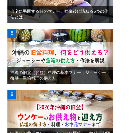
自宅に弔問する時のマナー。葬儀後に訪ねる5つの作
法とは
沖縄の旧盆（お盆）料理の基本マナー｜ジューシー・
御膳・重箱料理の供え方