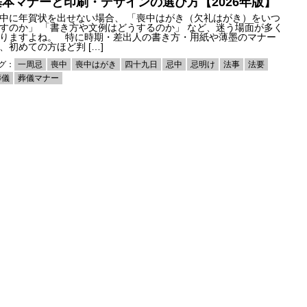
基本マナーと印刷・デザインの選び方【2026年版】
中に年賀状を出せない場合、 「喪中はがき（欠礼はがき）をいつ
すのか」 「書き方や文例はどうするのか」 など、迷う場面が多く
りますよね。 特に時期・差出人の書き方・用紙や薄墨のマナー
、初めての方ほど判 […]
グ：
一周忌
喪中
喪中はがき
四十九日
忌中
忌明け
法事
法要
葬儀
葬儀マナー