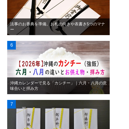
法事のお香典を準備。お札の向きや表書き5つのマナ
ー
沖縄カレンダーで見る「カシチー」｜六月・八月の意
味合いと拝み方