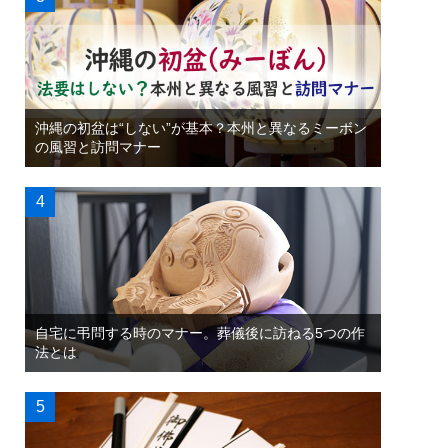
沖縄の初盆は“しない”が基本？本州と異なるミーボン
の風習と訪問マナー
自宅に弔問する時のマナー。葬儀後に訪ねる5つの作
法とは