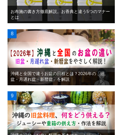
お布施の書き方徹底解説。お香典と違う5つのマナー
とは
沖縄と全国で違うお盆の日程とは？2026年の「旧
盆・月遅れ盆・新暦盆」を解説