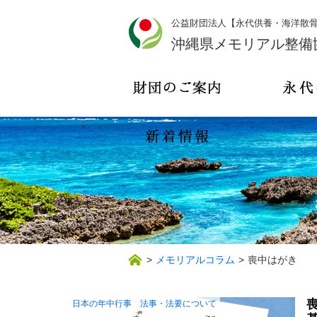
公益財団法人【永代供養・海洋散
沖縄県メモリアル整備
>
メモリアルコラム
>
喪中はがき
日本の年中行事
法事・法要について