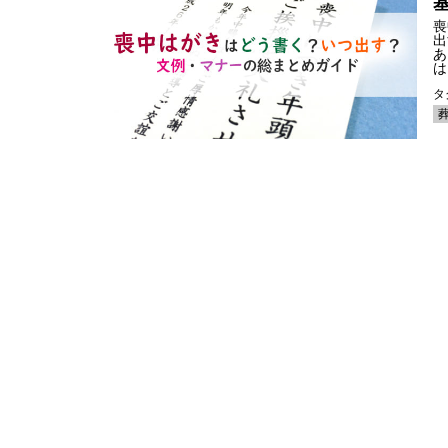
喪
出
あ
は
タ