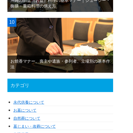
沖縄の旧盆（お盆）料理の基本マナー｜ジューシー・
御膳・重箱料理の供え方
お焼香マナー。喪主や遺族・参列者、立場別の基本作
法
カテゴリ
永代供養について
お墓について
自然葬について
墓じまい・改葬について