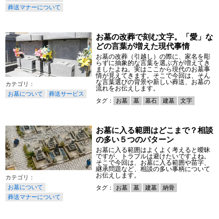
葬送マナーについて
お墓の改葬で刻む文字。「愛」な
どの言葉が増えた現代事情
お墓の改葬（引越し）の際に、家名を彫
らずに抽象的な言葉を選ぶ方が増えてき
ましたよね。実はここから現代のお墓事
情が見えてきます。そこで今回は、そん
な言葉選びの背景や新しい葬送、お墓の
流れをお伝えします。
お墓について
葬送サービス
タグ：
お墓
墓
墓石
建墓
文字
お墓に入る範囲はどこまで？相談
の多い５つのパターン
お墓に入る範囲はよくよく考えると曖昧
ですが、トラブルは避けたいですよね。
そこで今回は、お墓に入る範囲や苗字、
継承問題など、相談の多い事柄について
お伝えします。
お墓について
タグ：
お墓
墓
建墓
納骨
葬送マナーについて