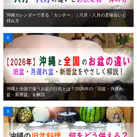
沖縄カレンダーで見る「カシチー」｜六月・八月の意味合いと
拝み方
沖縄と全国で違うお盆の日程とは？2026年の「旧盆・月遅れ
盆・新暦盆」を解説