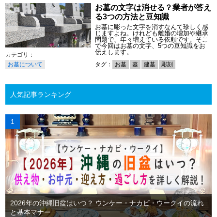
お墓の文字は消せる？業者が答え
る3つの方法と豆知識
お墓に彫った文字を消すなんて珍しく感
じますよね。けれども離婚の増加や継承
問題で、年々増えている依頼です。そこ
で今回はお墓の文字、5つの豆知識をお
伝えします。
お墓について
タグ：
お墓
墓
建墓
彫刻
人気記事ランキング
2026年の沖縄旧盆はいつ？ ウンケー・ナカビ・ウークイの流れ
と基本マナー