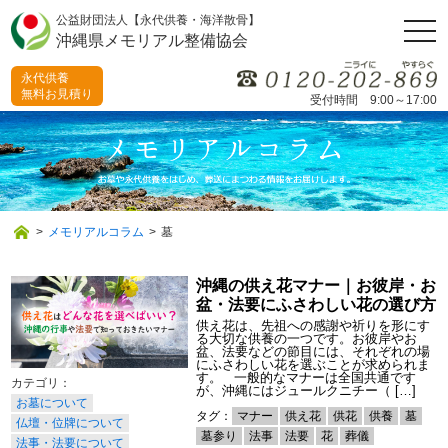
公益財団法人【永代供養・海洋散骨】
togg
沖縄県メモリアル整備協会
navi
永代供養
無料お見積り
受付時間 9:00～17:00
>
メモリアルコラム
>
墓
沖縄の供え花マナー｜お彼岸・お
盆・法要にふさわしい花の選び方
供え花は、先祖への感謝や祈りを形にす
る大切な供養の一つです。お彼岸やお
盆、法要などの節目には、それぞれの場
にふさわしい花を選ぶことが求められま
す。 一般的なマナーは全国共通です
が、沖縄にはジュールクニチー（ […]
お墓について
タグ：
マナー
供え花
供花
供養
墓
仏壇・位牌について
墓参り
法事
法要
花
葬儀
法事・法要について