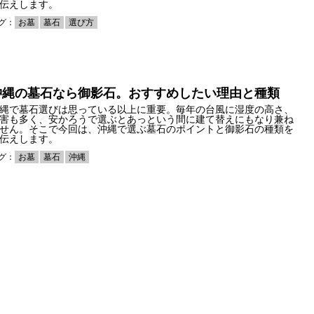
伝えします。
グ：
お墓
墓石
選び方
沖縄の墓石なら御影石。おすすめしたい理由と種類
縄で墓石選びは思っている以上に重要。毎年の台風に湿度の高さ、
害も多く、安かろうで選ぶとあっという間に建て替えにもなり兼ね
せん。そこで今回は、沖縄で選ぶ墓石のポイントと御影石の種類を
伝えします。
グ：
お墓
墓石
沖縄