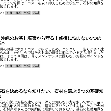
。そこで今回は、コストを安く抑えるために役立つ、石材の知識を
伝えします。
グ：
お墓
墓石
沖縄
石材
【沖縄のお墓】塩害から守る！修復に悩まない5つの
基本
縄のお墓は大きくコストが掛かるため、コンクリート造りが多く建
られましたが、今ではそのお墓の修復に悩んでいる方も増えました
ね。そこで今回は、長くメンテナンスに困らないお墓のポイントを
伝えします。
グ：
お墓
墓石
沖縄
石材
墓石を決めるなら知りたい、石材を選ぶ５つの基礎知
識
石の知識はお墓を建てる時、深くは知らない方が多いですが、後々
お墓の耐久性に関わるため、慎重に選びたいですよね。そこで今回
、石材業者さんとの契約前に理解しておきたい、墓石の基礎知識を