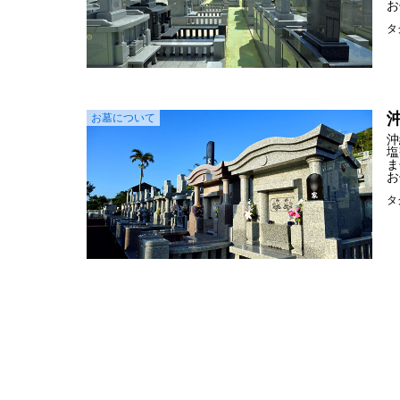
お
タ
お墓について
沖
塩
ま
お
タ