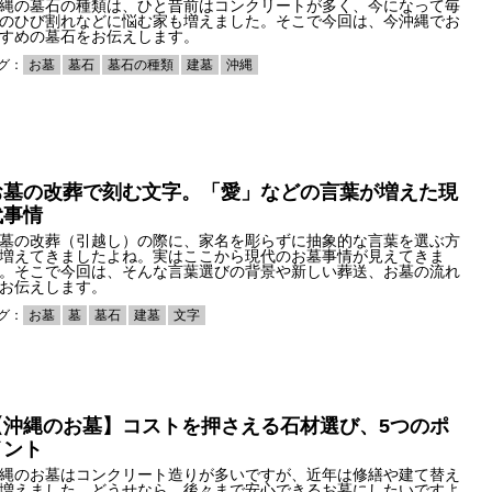
縄の墓石の種類は、ひと昔前はコンクリートが多く、今になって毎
のひび割れなどに悩む家も増えました。そこで今回は、今沖縄でお
すめの墓石をお伝えします。
グ：
お墓
墓石
墓石の種類
建墓
沖縄
お墓の改葬で刻む文字。「愛」などの言葉が増えた現
代事情
墓の改葬（引越し）の際に、家名を彫らずに抽象的な言葉を選ぶ方
増えてきましたよね。実はここから現代のお墓事情が見えてきま
。そこで今回は、そんな言葉選びの背景や新しい葬送、お墓の流れ
お伝えします。
グ：
お墓
墓
墓石
建墓
文字
【沖縄のお墓】コストを押さえる石材選び、5つのポ
イント
縄のお墓はコンクリート造りが多いですが、近年は修繕や建て替え
増えました。どうせなら、後々まで安心できるお墓にしたいですよ