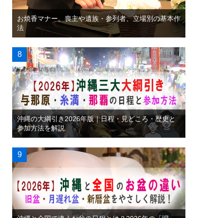
お焼香マナー。喪主や遺族・参列者、立場別の基本作
法
沖縄の大綱引き2026年版｜日程・見どころ・歴史と
参加方法を解説