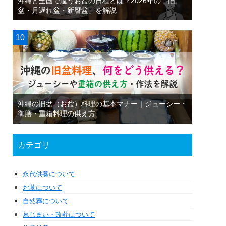
沖縄と全国で違うお盆の日程とは？2026年の「旧
盆・月遅れ盆・新暦盆」を解説
沖縄の旧盆（お盆）料理の基本マナー｜ジューシー・
御膳・重箱料理の供え方
カテゴリ
永代供養について
お墓について
自然葬について
墓じまい・改葬について