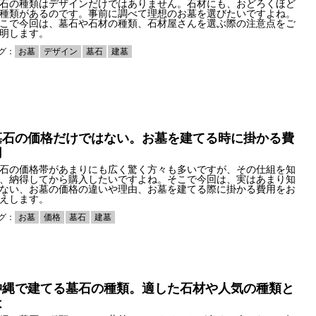
石の種類はデザインだけではありません。石材にも、おどろくほど
種類があるのです。事前に調べて理想のお墓を選びたいですよね。
こで今回は、墓石や石材の種類、石材屋さんを選ぶ際の注意点をご
明します。
グ：
お墓
デザイン
墓石
建墓
墓石の価格だけではない。お墓を建てる時に掛かる費
用
石の価格帯があまりにも広く驚く方々も多いですが、その仕組を知
、納得してから購入したいですよね。そこで今回は、実はあまり知
ない、お墓の価格の違いや理由、お墓を建てる際に掛かる費用をお
えします。
グ：
お墓
価格
墓石
建墓
沖縄で建てる墓石の種類。適した石材や人気の種類と
は