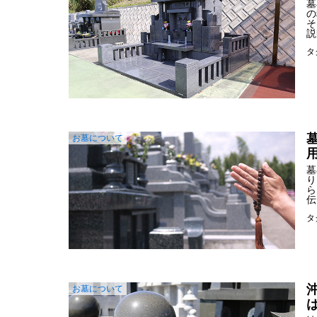
墓
の
そ
説
タ
お墓について
墓
り
ら
伝
タ
お墓について