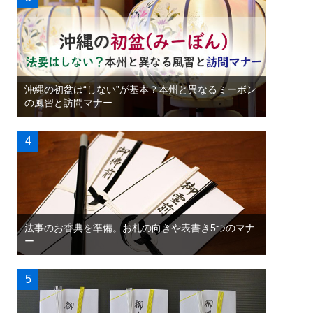
沖縄の初盆は“しない”が基本？本州と異なるミーボン
の風習と訪問マナー
法事のお香典を準備。お札の向きや表書き5つのマナ
ー