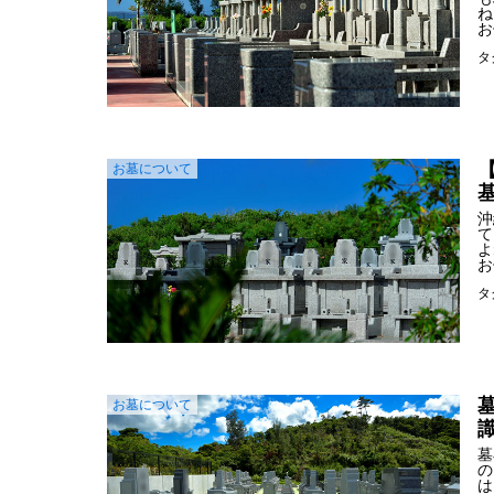
ね
お
タ
お墓について
沖
て
よ
お
タ
お墓について
墓
の
は