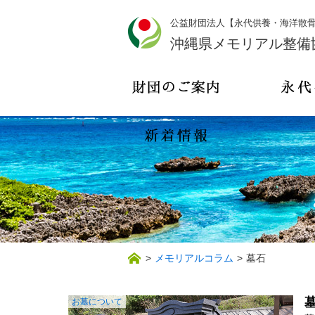
公益財団法人【永代供養・海洋散
沖縄県メモリアル整備
>
メモリアルコラム
>
墓石
お墓について