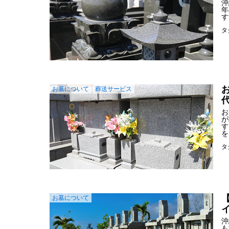
沖
年
す
タ
お墓について
葬送サービス
お
が
す
を
タ
お墓について
沖
も