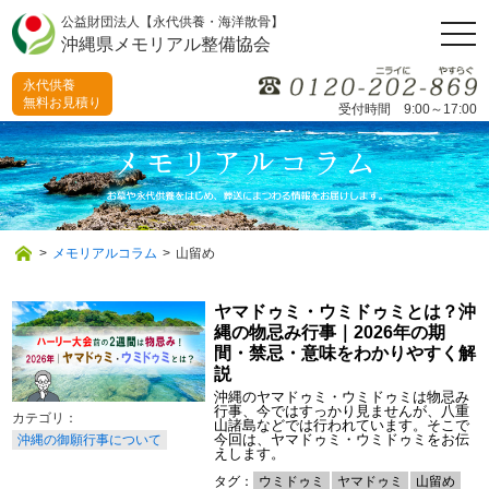
公益財団法人【永代供養・海洋散骨】
togg
沖縄県メモリアル整備協会
navi
永代供養
無料お見積り
受付時間 9:00～17:00
>
メモリアルコラム
>
山留め
ヤマドゥミ・ウミドゥミとは？沖
縄の物忌み行事｜2026年の期
間・禁忌・意味をわかりやすく解
説
沖縄のヤマドゥミ・ウミドゥミは物忌み
行事、今ではすっかり見ませんが、八重
山諸島などでは行われています。そこで
今回は、ヤマドゥミ・ウミドゥミをお伝
沖縄の御願行事について
えします。
タグ：
ウミドゥミ
ヤマドゥミ
山留め