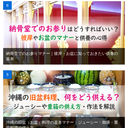
納骨堂でのお参りマナー｜彼岸・お盆に知っておきたい供養の
基本
沖縄の旧盆（お盆）料理の基本マナー｜ジューシー・御膳・重
箱料理の供え方