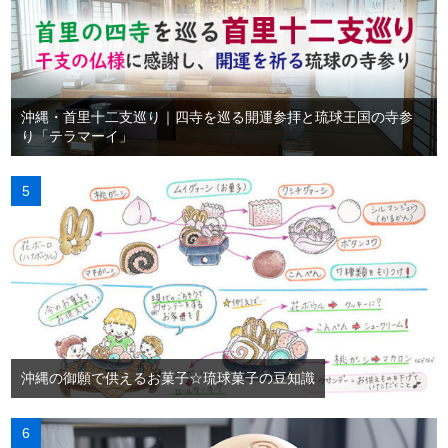
沖縄・首里十二支巡り｜四寺を巡る開運参拝と琉球王国の寺参
り「テラマーイ」
沖縄の御願で供えるお菓子☆琉球菓子の豆知識