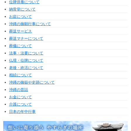
位牌供養について
納骨堂について
お盆について
沖縄の御願行事について
葬送サービス
葬送マナーについて
葬儀について
法事・法要について
仏壇・位牌について
老後・終活について
相続について
沖縄の御嶽や史跡について
沖縄の昔話
お金について
介護について
日本の年中行事