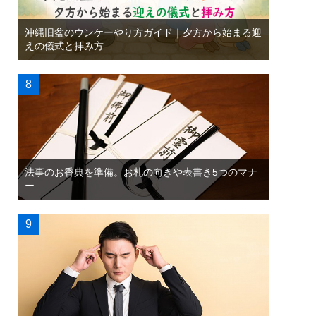
沖縄旧盆のウンケーやり方ガイド｜夕方から始まる迎
えの儀式と拝み方
法事のお香典を準備。お札の向きや表書き5つのマナ
ー