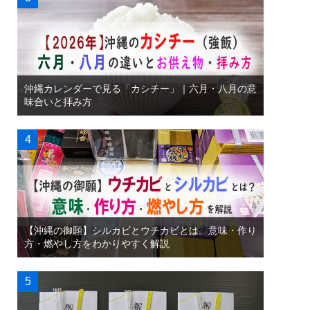
沖縄カレンダーで見る「カシチー」｜六月・八月の意
味合いと拝み方
【沖縄の御願】シルカビとウチカビとは。意味・作り
方・燃やし方をわかりやすく解説