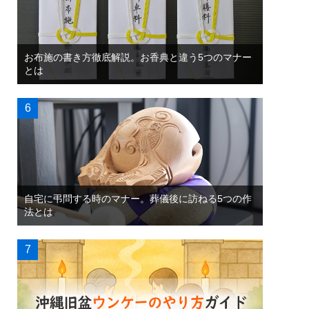
お布施の書き方徹底解説。お香典と違う5つのマナー
とは
自宅に弔問する時のマナー。葬儀後に訪ねる5つの作
法とは