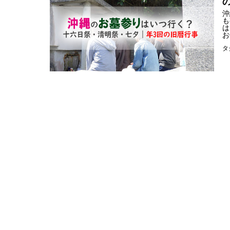
沖
も
は
お
タ