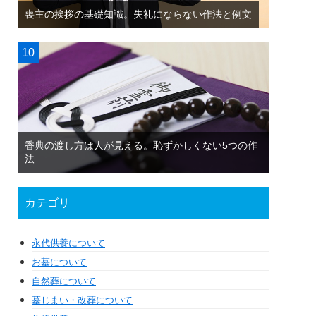
喪主の挨拶の基礎知識。失礼にならない作法と例文
香典の渡し方は人が見える。恥ずかしくない5つの作
法
カテゴリ
永代供養について
お墓について
自然葬について
墓じまい・改葬について