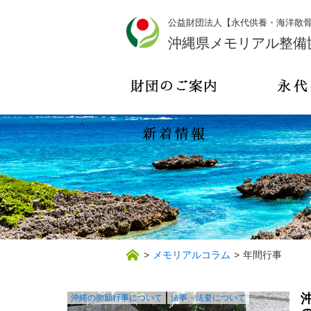
公益財団法人【永代供養・海洋散
沖縄県メモリアル整備
>
メモリアルコラム
>
年間行事
沖縄の御願行事について
法事・法要について