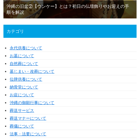
沖縄の旧盆②【ウンケー】とは？初日の仏壇飾りやお迎えの手
順を解説
カテゴリ
永代供養について
お墓について
自然葬について
墓じまい・改葬について
位牌供養について
納骨堂について
お盆について
沖縄の御願行事について
葬送サービス
葬送マナーについて
葬儀について
法事・法要について