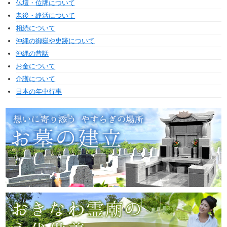
仏壇・位牌について
老後・終活について
相続について
沖縄の御嶽や史跡について
沖縄の昔話
お金について
介護について
日本の年中行事