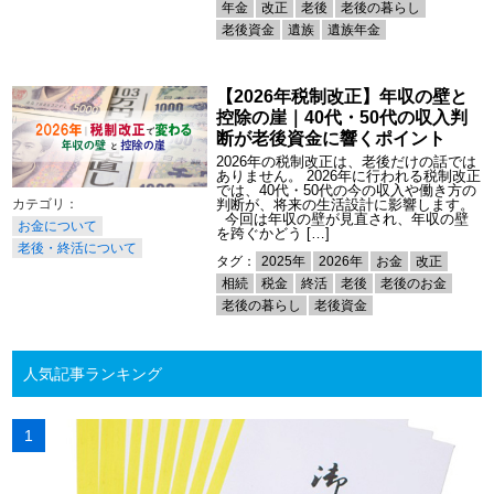
年金
改正
老後
老後の暮らし
老後資金
遺族
遺族年金
【2026年税制改正】年収の壁と
控除の崖｜40代・50代の収入判
断が老後資金に響くポイント
2026年の税制改正は、老後だけの話では
ありません。 2026年に行われる税制改正
では、40代・50代の今の収入や働き方の
判断が、将来の生活設計に影響します。
今回は年収の壁が見直され、年収の壁
お金について
を跨ぐかどう […]
老後・終活について
タグ：
2025年
2026年
お金
改正
相続
税金
終活
老後
老後のお金
老後の暮らし
老後資金
人気記事ランキング