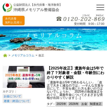
公益財団法人【永代供養・海洋散骨】
togg
沖縄県メモリアル整備協会
navi
永代供養
無料お見積り
受付時間 9:00～17:00
>
メモリアルコラム
>
改正
【2025年改正】遺族年金は5年で
終了？対象者・金額・年齢別にわ
かりやすく解説
「遺族年金が5年で終わるらしい」 「改
正で大きく減るのでは」 ―そんな言葉を
目にして、不安を感じた方も多いのでは
ないでしょうか。 2025年の制度改正を
めぐり、遺族年金についてさまざまな情
お金について
報が出回っています […]
老後・終活について
タグ：
2025年
2026年
お金
制度改正