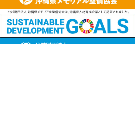
公益財団法人
沖縄県メモリアル整備協会
〒901-1111 沖縄県島尻郡南風原町字兼城123番地
FAX:098-901-4720