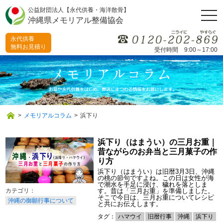
公益財団法人【永代供養・海洋散骨】
togg
沖縄県メモリアル整備協会
navi
永代供養
無料お見積り
受付時間 9:00～17:00
>
メモリアルコラム
>
浜下り
浜下り（はまうい）の三月お重｜
昔ながらのお弁当と三月菓子の作
り方
浜下り（はまうい）は旧暦3月3日、沖縄
の桃の節句ですよね。この日は女性が海
で潮水を手足に浸け、穢れを落としま
す。昔は「三月お重」を準備しました。
そこで今日は、三月お重についてレシピ
沖縄の御願行事について
と共にお伝えします。
タグ：
ハマウイ
旧暦行事
沖縄
浜下り