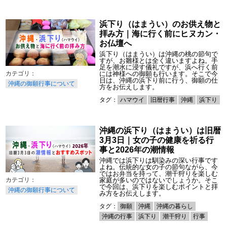
浜下り（はまうい）のお供え物と
拝み方｜海に行く前にヒヌカン・
お仏壇へ
浜下り（はまうい）は沖縄の桃の節句で
すが、お雛様とは全く違いますよね。手
足を潮水に浸す儀礼ですが、浜へ行く前
には神様への御願も行います。そこで今
日は、沖縄の浜下り前に行う、御願の仕
沖縄の御願行事について
方をお伝えします。
タグ：
ハマウイ
旧暦行事
沖縄
浜下り
沖縄の浜下り（はまうい）は旧暦
3月3日｜女の子の健康を祈る行
事と2026年の潮情報
沖縄では浜下りは馴染みの深い行事です
よね。伝統的な女の子の節句ながら、今
ではお弁当を持って、潮干狩りを楽しむ
家庭が多いのではないでしょうか。そこ
で今回は、浜下りを楽しむポイントと拝
沖縄の御願行事について
み方をお伝えします。
タグ：
御願
沖縄
沖縄の暮らし
沖縄の行事
浜下り
潮干狩り
行事