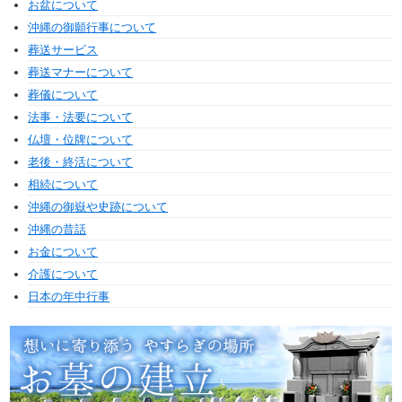
お盆について
沖縄の御願行事について
葬送サービス
葬送マナーについて
葬儀について
法事・法要について
仏壇・位牌について
老後・終活について
相続について
沖縄の御嶽や史跡について
沖縄の昔話
お金について
介護について
日本の年中行事