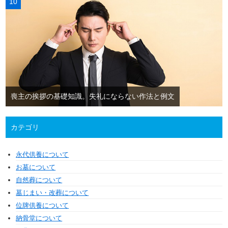
喪主の挨拶の基礎知識。失礼にならない作法と例文
カテゴリ
永代供養について
お墓について
自然葬について
墓じまい・改葬について
位牌供養について
納骨堂について